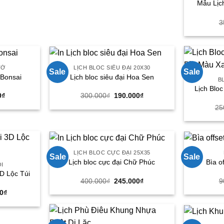
Mẫu Lịc
3
TỜ
LỊCH BLOC SIÊU ĐẠI 20X30
Sale
Sale
 Bonsai
Lịch bloc siêu đại Hoa Sen
B
Lịch Blo
Giá
Giá
Giá
0
₫
300.000
₫
190.000
₫
hiện
gốc
hiện
25
tại
là:
tại
₫.
là:
300.000₫.
là:
29.000₫.
190.000₫.
LỊCH BLOC CỰC ĐẠI 25X35
Sale
Sale
Lịch bloc cực đại Chữ Phúc
Bìa o
ỔI
3D Lộc Túi
Giá
Giá
400.000
₫
245.000
₫
9
gốc
hiện
Giá
00
₫
là:
tại
hiện
400.000₫.
là:
tại
245.000₫.
00₫.
là:
88.000₫.