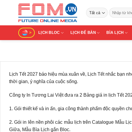
Bỏ
Tìm
qua
kiếm:
nội
dung
>
LỊCH BLOC
LỊCH ĐỂ BÀN
BÌA LỊCH
Lịch Tết 2027 báo hiệu mùa xuân về, Lịch Tết nhắc bạn nhớ
thời gian, ý nghĩa của cuộc sống.
Công ty In Tương Lai Việt đưa ra 2 Bảng giá in lịch Tết 2
1. Gói thiết kế và in ấn, gia công thành phẩm độc quyền cho 
2. Gói in lên nền phôi các mẫu lịch trên Catalogue Mẫu L
Giữa, Mẫu Bìa Lịch gắn Bloc.