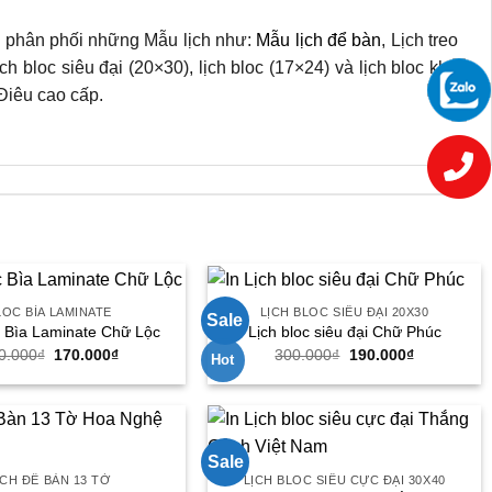
 và phân phối những Mẫu lịch như:
Mẫu lịch để bàn
, Lịch treo
ch bloc siêu đại (20×30), lịch bloc (17×24) và lịch bloc khổ
Điêu cao cấp.
LOC BÌA LAMINATE
LỊCH BLOC SIÊU ĐẠI 20X30
Sale
c Bìa Laminate Chữ Lộc
Lịch bloc siêu đại Chữ Phúc
Giá
Giá
Giá
Giá
0.000
₫
170.000
₫
300.000
₫
190.000
₫
Hot
gốc
hiện
gốc
hiện
là:
tại
là:
tại
250.000₫.
là:
300.000₫.
là:
170.000₫.
190.000₫.
Sale
ỊCH ĐỂ BÀN 13 TỜ
LỊCH BLOC SIÊU CỰC ĐẠI 30X40