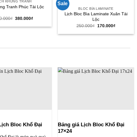
ỊCH KHUNG TRANH
Sale
ung Tranh Phúc Tài Lộc
BLOC BÌA LAMINATE
Lịch Bloc Bìa Laminate Xuân Tài
Giá
Giá
0.000
₫
380.000
₫
Lộc
gốc
hiện
Giá
Giá
250.000
₫
170.000
₫
là:
tại
gốc
hiện
550.000₫.
là:
là:
tại
380.000₫.
250.000₫.
là:
170.000₫.
Lịch Bloc Khổ Đại
Bảng giá Lịch Bloc Khổ Đại
17×24
 Khổ Đại là món quà quý