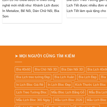
nghệ mới nhất như: Khánh Lịch được
Lịch Tết được nhiều đơn vị
In Metalize, Bế Nổi, Dán Chữ Nổi, Bìa
Lịch Tết làm quà tặng cho
Sơn
➤ MỌI NGƯỜI CŨNG TÌM KIẾM
Bìa 40x60
Bìa Chữ Nổi 3D
Bìa Dán Nổi 3D
Bìa Lịch 40x6
Bìa Lịch treo tường Đẹp
Bìa Lịch Xuân
Bìa Lịch Đẹp
Bìa
In Lịch Bloc Giá Rẻ
In Lịch Bloc Đẹp
Kích Thước Lịch Bloc
Lịch Treo Tường Bloc
Mẫu Bloc Lịch Bằng Gỗ
Mẫu Bìa Lịc
Mẫu Lịch Bloc 365 Ngày
Mẫu Lịch Bloc 2026
Mẫu Lịch Bloc 