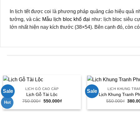
In lịch tết được coi là phương pháp quảng cáo hiệu quả nh
tường, và các
Mẫu lịch bloc khổ đại
như: lịch bloc siêu cự
lớn nhất hiện nay kích thước (38×54). Bên cạnh đó, còn c
LỊCH GỖ CAO CẤP
LỊCH KHUNG TRA
Sale
Sale
Lịch Gỗ Tài Lộc
Lịch Khung Tranh P
Giá
Giá
Giá
750.000
₫
550.000
₫
550.000
₫
380.0
Hot
gốc
hiện
gốc
là:
tại
là:
750.000₫.
là:
550.0
550.000₫.