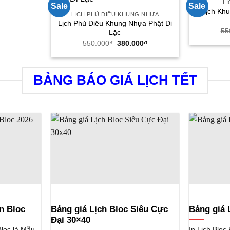
L
Sale
Sale
Lịch Kh
LỊCH PHÙ ĐIÊU KHUNG NHỰA
Lịch Phù Điêu Khung Nhựa Phật Di
55
Lặc
Giá
Giá
550.000
₫
380.000
₫
gốc
hiện
là:
tại
550.000₫.
là:
380.000₫.
BẢNG BÁO GIÁ LỊCH TẾT
n Bloc
Bảng giá Lịch Bloc Siêu Cực
Bảng giá 
Đại 30×40
loc là Mẫu
In Lịch Bloc