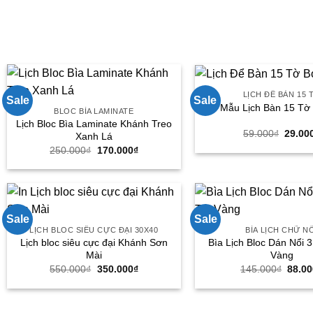
LỊCH ĐỂ BÀN 15 
Sale
Sale
Mẫu Lịch Bàn 15 Tờ
BLOC BÌA LAMINATE
Lịch Bloc Bìa Laminate Khánh Treo
Giá
59.000
₫
29.00
Xanh Lá
gốc
Giá
Giá
250.000
₫
170.000
₫
là:
gốc
hiện
59.000
là:
tại
250.000₫.
là:
170.000₫.
Sale
Sale
LỊCH BLOC SIÊU CỰC ĐẠI 30X40
BÌA LỊCH CHỮ N
Lịch bloc siêu cực đại Khánh Sơn
Bìa Lịch Bloc Dán Nổi 
Mài
Vàng
Giá
Giá
Giá
550.000
₫
350.000
₫
145.000
₫
88.0
gốc
hiện
gốc
là:
tại
là:
550.000₫.
là:
145.0
350.000₫.