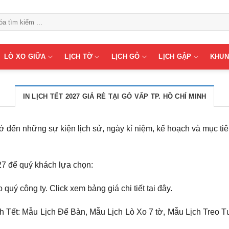
LÒ XO GIỮA
LỊCH TỜ
LỊCH GỖ
LỊCH GẬP
KHUN
IN LỊCH TẾT 2027 GIÁ RẺ TẠI GÒ VẤP TP. HỒ CHÍ MINH
 đến những sự kiện lịch sử, ngày kỉ niệm, kế hoạch và mục tiê
027 để quý khách lựa chọn:
quý công ty. Click xem bảng giá chi tiết tại đây.
ịch Tết: Mẫu Lịch Để Bàn, Mẫu Lịch Lò Xo 7 tờ, Mẫu Lịch Treo