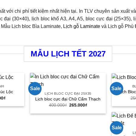
ất với chi phí tiết kiệm nhất hiện tại. In TLV chuyên sản xuất
c đại (30×40), lịch bloc khổ A3, A4, A5, bloc cực đại (25×35), lị
ó Mẫu Lịch bloc Bìa Laminate,
Lịch gỗ Laminate
và Lịch gỗ Phù 
MẪU LỊCH TẾT 2027
NH
B
Sale
Sale
húc Lộc
Lịch Blo
LỊCH BLOC CỰC ĐẠI 25X35
Giá
00
₫
25
Lịch bloc cực đại Chữ Cẩm Thạch
hiện
Giá
Giá
400.000
₫
265.000
₫
tại
gốc
hiện
00₫.
là:
là:
tại
380.000₫.
400.000₫.
là:
265.000₫.
Sale
L