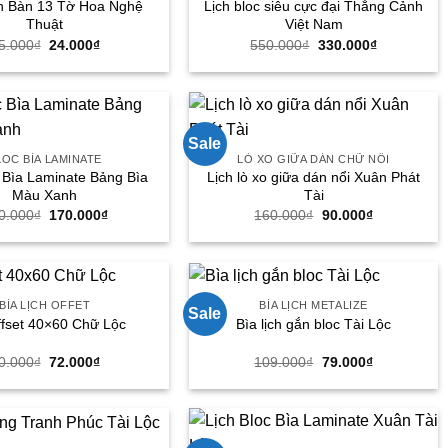
h Bàn 13 Tờ Hoa Nghệ
Lịch bloc siêu cực đại Thắng Cảnh
Thuật
Việt Nam
Giá
Giá
Giá
Giá
5.000
₫
24.000
₫
550.000
₫
330.000
₫
gốc
hiện
gốc
hiện
là:
tại
là:
tại
35.000₫.
là:
550.000₫.
là:
24.000₫.
330.000₫.
Sale
LOC BÌA LAMINATE
LÒ XO GIỮA DÁN CHỮ NỔI
c Bìa Laminate Bảng Bìa
Lịch lò xo giữa dán nổi Xuân Phát
Màu Xanh
Tài
Giá
Giá
Giá
Giá
0.000
₫
170.000
₫
160.000
₫
90.000
₫
gốc
hiện
gốc
hiện
là:
tại
là:
tại
250.000₫.
là:
160.000₫.
là:
170.000₫.
90.000₫.
BÌA LỊCH OFFET
BÌA LỊCH METALIZE
Sale
ffset 40×60 Chữ Lộc
Bìa lịch gắn bloc Tài Lộc
Giá
Giá
Giá
Giá
0.000
₫
72.000
₫
109.000
₫
79.000
₫
gốc
hiện
gốc
hiện
là:
tại
là:
tại
90.000₫.
là:
109.000₫.
là:
72.000₫.
79.000₫.