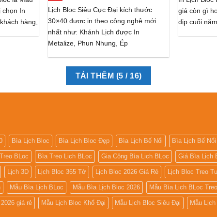
Lịch Bloc Siêu Cực Đại kích thước
 chọn In
giá còn gì h
30×40 được in theo công nghệ mới
 khách hàng,
dịp cuối năm
nhất như: Khánh Lịch được In
Metalize, Phun Nhung, Ép
TẢI THÊM
(
5
/ 16)
0
Bìa Lịch Bloc
Bìa Lịch Bloc Đẹp
Bìa Lịch Bế Nổi
Bìa Lịch Bế Nổi
 Treo BLoc
Bìa Treo Lịch BLoc
Gia Công Bìa Lịch BLoc
Giá Bìa Lịch 
Lịch 3D
Lịch Bloc 365 Tờ
Lịch Bloc 2026 Giá Rẻ
Lịch Bloc Treo 
h
Mẫu Bìa Lịch BLoc
Mẫu Bìa Lịch Bloc 2026
Mẫu Bìa Lịch BLoc Tre
2026 giá rẻ
Mẫu Lịch Bloc Khổ Đại
Mẫu Lịch Bloc Siêu Đại
Mẫu Lịch