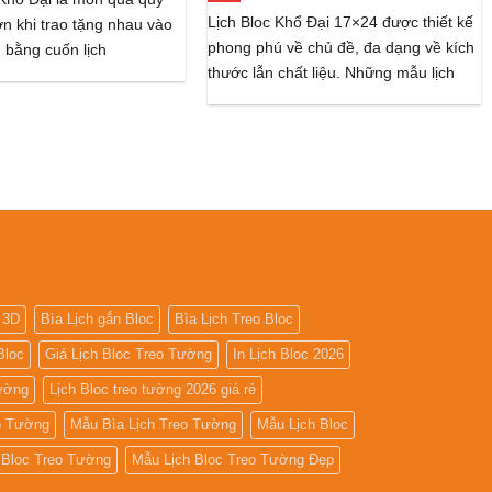
Lịch Bloc Khổ Đại 17×24 được thiết kế
ơn khi trao tặng nhau vào
phong phú về chủ đề, đa dạng về kích
 bằng cuốn lịch
thước lẫn chất liệu. Những mẫu lịch
 3D
Bìa Lịch gắn Bloc
Bìa Lịch Treo Bloc
Bloc
Giá Lịch Bloc Treo Tường
In Lịch Bloc 2026
Tường
Lịch Bloc treo tường 2026 giá rẻ
o Tường
Mẫu Bìa Lịch Treo Tường
Mẫu Lịch Bloc
 Bloc Treo Tường
Mẫu Lịch Bloc Treo Tường Đẹp