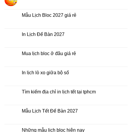
giá
Công
Không
rẻ?
ty
có
In
bình
Lịch
luận
Mẫu Lịch Bloc 2027 giá rẻ
Tết
ở
2027
Bảng
Không
giá
có
In
bình
Lịch
luận
In Lịch Để Bàn 2027
Tết
ở
Mẫu
Không
Lịch
có
Bloc
bình
2027
luận
Mua lịch bloc ở đâu giá rẻ
giá
ở
rẻ
In
Không
Lịch
có
Để
bình
Bàn
luận
In lịch lò xo giữa bộ số
2027
ở
Mua
Không
lịch
có
bloc
bình
ở
luận
Tìm kiếm địa chỉ in lịch tết tại tphcm
đâu
ở
giá
In
Không
rẻ
lịch
có
lò
bình
xo
luận
Mẫu Lịch Tết Để Bàn 2027
giữa
ở
bộ
Tìm
Không
số
kiếm
có
địa
bình
chỉ
luận
Những mẫu lịch bloc hiện nay