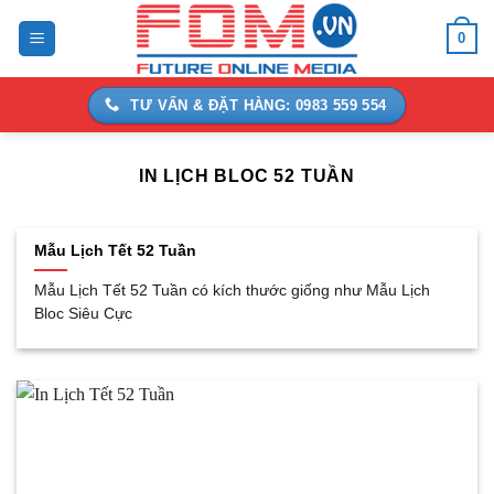
Bỏ
0
qua
nội
dung
TƯ VẤN & ĐẶT HÀNG: 0983 559 554
IN LỊCH BLOC 52 TUẦN
Mẫu Lịch Tết 52 Tuần
Mẫu Lịch Tết 52 Tuần có kích thước giống như Mẫu Lịch
Bloc Siêu Cực