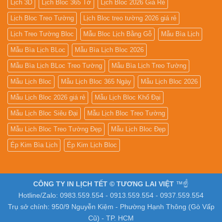
Lịch 3D
Lịch Bloc 365 Tờ
Lịch Bloc 2026 Giá Rẻ
Lịch Bloc Treo Tường
Lịch Bloc treo tường 2026 giá rẻ
Lịch Treo Tường Bloc
Mẫu Bloc Lịch Bằng Gỗ
Mẫu Bìa Lịch
Mẫu Bìa Lịch BLoc
Mẫu Bìa Lịch Bloc 2026
Mẫu Bìa Lịch BLoc Treo Tường
Mẫu Bìa Lịch Treo Tường
Mẫu Lịch Bloc
Mẫu Lịch Bloc 365 Ngày
Mẫu Lịch Bloc 2026
Mẫu Lịch Bloc 2026 giá rẻ
Mẫu Lịch Bloc Khổ Đại
Mẫu Lịch Bloc Siêu Đại
Mẫu Lịch Bloc Treo Tường
Mẫu Lịch Bloc Treo Tường Đẹp
Mẫu Lịch Bloc Đẹp
Ép Kim Bìa Lịch
Ép Kim Lịch Bloc
CÔNG TY IN LỊCH TẾT © TƯƠNG LAI VIỆT
™☝️
Hotline/Zalo: 0983.559.554 - 0913.559.554 - 0937.559.554
Trụ sở chính: 950/9 Nguyễn Kiệm - Phường Hạnh Thông (Gò Vấp
Cũ) - TP. HCM