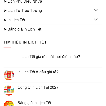
➤ Lịch Phù Điêu Nhựa
➤ Lịch Tờ Treo Tường
➤ In Lịch Tết
➤ Bảng giá In Lịch Tết
TÌM HIỂU IN LỊCH TẾT
In Lịch Tết giá rẻ nhất thời điểm nào?
Không
có
bình
luận
In Lịch Tết ở đâu giá rẻ?
ở
In
Không
Lịch
có
Tết
bình
giá
luận
Công ty In Lịch Tết 2027
rẻ
ở
nhất
In
Không
thời
Lịch
có
điểm
Tết
bình
nào?
ở
luận
Bảng giá In Lịch Tết
đâu
ở