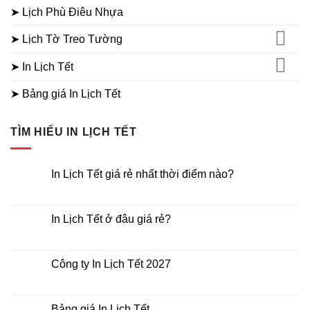
➤ Lịch Phù Điêu Nhựa
➤ Lịch Tờ Treo Tường
➤ In Lịch Tết
➤ Bảng giá In Lịch Tết
TÌM HIỂU IN LỊCH TẾT
In Lịch Tết giá rẻ nhất thời điểm nào?
Không
có
bình
luận
In Lịch Tết ở đâu giá rẻ?
ở
In
Không
Lịch
có
Tết
bình
giá
luận
Công ty In Lịch Tết 2027
rẻ
ở
nhất
In
Không
thời
Lịch
có
điểm
Tết
bình
nào?
ở
luận
Bảng giá In Lịch Tết