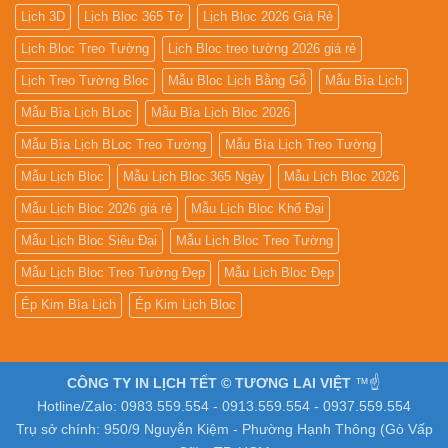
Lịch 3D
Lịch Bloc 365 Tờ
Lịch Bloc 2026 Giá Rẻ
Lịch Bloc Treo Tường
Lịch Bloc treo tường 2026 giá rẻ
Lịch Treo Tường Bloc
Mẫu Bloc Lịch Bằng Gỗ
Mẫu Bìa Lịch
Mẫu Bìa Lịch BLoc
Mẫu Bìa Lịch Bloc 2026
Mẫu Bìa Lịch BLoc Treo Tường
Mẫu Bìa Lịch Treo Tường
Mẫu Lịch Bloc
Mẫu Lịch Bloc 365 Ngày
Mẫu Lịch Bloc 2026
Mẫu Lịch Bloc 2026 giá rẻ
Mẫu Lịch Bloc Khổ Đại
Mẫu Lịch Bloc Siêu Đại
Mẫu Lịch Bloc Treo Tường
Mẫu Lịch Bloc Treo Tường Đẹp
Mẫu Lịch Bloc Đẹp
Ép Kim Bìa Lịch
Ép Kim Lịch Bloc
CÔNG TY IN LỊCH TẾT © TƯƠNG LAI VIỆT
™☝️
Hotline/Zalo: 0983.559.554 - 0913.559.554 - 0937.559.554
Trụ sở chính: 950/9 Nguyễn Kiệm - Phường Hạnh Thông (Gò Vấp