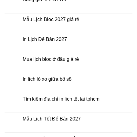
đâu
ở
giá
Công
Không
rẻ?
ty
có
In
bình
Lịch
luận
Mẫu Lịch Bloc 2027 giá rẻ
Tết
ở
2027
Bảng
Không
giá
có
In
bình
Lịch
luận
In Lịch Để Bàn 2027
Tết
ở
Mẫu
Không
Lịch
có
Bloc
bình
2027
luận
Mua lịch bloc ở đâu giá rẻ
giá
ở
rẻ
In
Không
Lịch
có
Để
bình
Bàn
luận
In lịch lò xo giữa bộ số
2027
ở
Mua
Không
lịch
có
bloc
bình
ở
luận
Tìm kiếm địa chỉ in lịch tết tại tphcm
đâu
ở
giá
In
Không
rẻ
lịch
có
lò
bình
xo
luận
Mẫu Lịch Tết Để Bàn 2027
giữa
ở
bộ
Tìm
Không
số
kiếm
có
địa
bình
chỉ