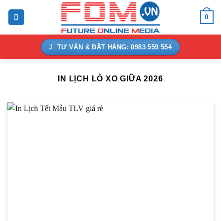
Bỏ
0
qua
nội
dung
TƯ VẤN & ĐẶT HÀNG: 0983 559 554
IN LỊCH LÒ XO GIỮA 2026