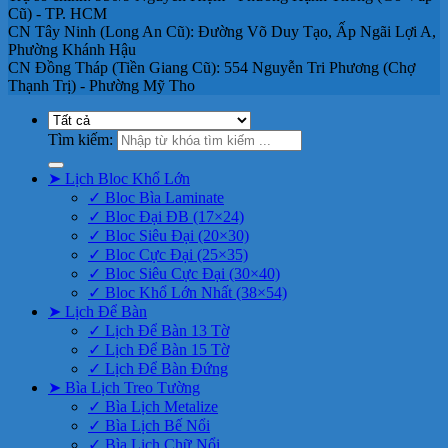
Cũ) - TP. HCM
CN Tây Ninh (Long An Cũ): Đường Võ Duy Tạo, Ấp Ngãi Lợi A,
Phường Khánh Hậu
CN Đồng Tháp (Tiền Giang Cũ): 554 Nguyễn Tri Phương (Chợ
Thạnh Trị) - Phường Mỹ Tho
Tìm kiếm:
➤ Lịch Bloc Khổ Lớn
✓ Bloc Bìa Laminate
✓ Bloc Đại ĐB (17×24)
✓ Bloc Siêu Đại (20×30)
✓ Bloc Cực Đại (25×35)
✓ Bloc Siêu Cực Đại (30×40)
✓ Bloc Khổ Lớn Nhất (38×54)
➤ Lịch Để Bàn
✓ Lịch Để Bàn 13 Tờ
✓ Lịch Để Bàn 15 Tờ
✓ Lịch Để Bàn Đứng
➤ Bìa Lịch Treo Tường
✓ Bìa Lịch Metalize
✓ Bìa Lịch Bế Nổi
✓ Bìa Lịch Chữ Nổi