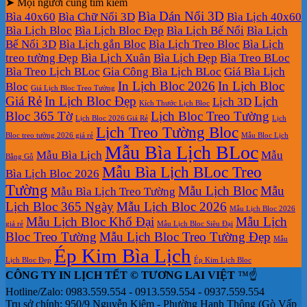
➤ Mọi người cũng tìm kiếm
Bìa Dán Nổi 3D
Bìa 40x60
Bìa Chữ Nổi 3D
Bìa Lịch 40x60
Bìa Lịch Bloc
Bìa Lịch Bloc Đẹp
Bìa Lịch Bế Nổi
Bìa Lịch
Bế Nổi 3D
Bìa Lịch gắn Bloc
Bìa Lịch Treo Bloc
Bìa Lịch
treo tường Đẹp
Bìa Lịch Xuân
Bìa Lịch Đẹp
Bìa Treo BLoc
Bìa Treo Lịch BLoc
Gia Công Bìa Lịch BLoc
Giá Bìa Lịch
In Lịch Bloc 2026
In Lịch Bloc
Bloc
Giá Lịch Bloc Treo Tường
Giá Rẻ
In Lịch Bloc Đẹp
Lịch
Lịch 3D
Kích Thước Lịch Bloc
Bloc 365 Tờ
Lịch Bloc Treo Tường
Lịch Bloc 2026 Giá Rẻ
Lịch
Lịch Treo Tường Bloc
Bloc treo tường 2026 giá rẻ
Mẫu Bloc Lịch
Mẫu Bìa Lịch BLoc
Mẫu Bìa Lịch
Mẫu
Bằng Gỗ
Mẫu Bìa Lịch BLoc Treo
Bìa Lịch Bloc 2026
Tường
Mẫu Lịch Bloc
Mẫu
Mẫu Bìa Lịch Treo Tường
Lịch Bloc 365 Ngày
Mẫu Lịch Bloc 2026
Mẫu Lịch Bloc 2026
Mẫu Lịch Bloc Khổ Đại
Mẫu Lịch
giá rẻ
Mẫu Lịch Bloc Siêu Đại
Bloc Treo Tường
Mẫu Lịch Bloc Treo Tường Đẹp
Mẫu
Ép Kim Bìa Lịch
Lịch Bloc Đẹp
Ép Kim Lịch Bloc
CÔNG TY IN LỊCH TẾT © TƯƠNG LAI VIỆT
™☝️
Hotline/Zalo: 0983.559.554 - 0913.559.554 - 0937.559.554
Trụ sở chính: 950/9 Nguyễn Kiệm - Phường Hạnh Thông (Gò Vấp