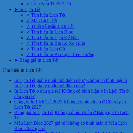
✓ Lịch Nẹp Thiếc 7 Tờ
➤ In Lịch Tết
✓ Tìm hiểu Lịch Tết
✓ Mẫu Lịch Tết
✓ Thiết kế Mẫu Lịch Tết
✓ Tìm hiểu In Lịch Bloc
✓ Tìm hiểu In Lịch Để Bàn
✓ Tìm hiểu In Bìa Lò Xo Giữa
✓ Tìm hiểu Lịch Gỗ
✓ Tìm hiểu In Bìa Lịch Treo Tường
➤ Bảng giá In Lịch Tết
Tìm hiểu In Lịch Tết
In Lịch Tết giá rẻ nhất thời điểm nào?
Không có bình luận
ở
In Lịch Tết giá rẻ nhất thời điểm nào?
In Lịch Tết ở đâu giá rẻ?
Không có bình luận
ở In Lịch Tết ở
đâu giá rẻ?
Công ty In Lịch Tết 2027
Không có bình luận
ở Công ty In
Lịch Tết 2027
Bảng giá In Lịch Tết
Không có bình luận
ở Bảng giá In Lịch
Tết
Mẫu Lịch Bloc 2027 giá rẻ
Không có bình luận
ở Mẫu Lịch
Bloc 2027 giá rẻ