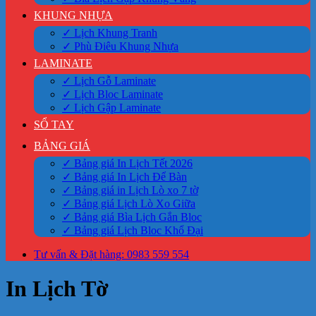
KHUNG NHỰA
✓ Lịch Khung Tranh
✓ Phù Điêu Khung Nhựa
LAMINATE
✓ Lịch Gỗ Laminate
✓ Lịch Bloc Laminate
✓ Lịch Gập Laminate
SỔ TAY
BẢNG GIÁ
✓ Bảng giá In Lịch Tết 2026
✓ Bảng giá In Lịch Để Bàn
✓ Bảng giá in Lịch Lò xo 7 tờ
✓ Bảng giá Lịch Lò Xo Giữa
✓ Bảng giá Bìa Lịch Gắn Bloc
✓ Bảng giá Lịch Bloc Khổ Đại
Tư vấn & Đặt hàng: 0983 559 554
In Lịch Tờ