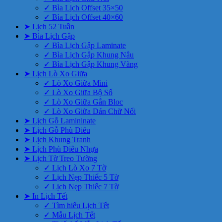
✓ Bìa Lịch Offset 35×50
✓ Bìa Lịch Offset 40×60
➤ Lịch 52 Tuần
➤ Bìa Lịch Gập
✓ Bìa Lịch Gập Laminate
✓ Bìa Lịch Gập Khung Nâu
✓ Bìa Lịch Gập Khung Vàng
➤ Lịch Lò Xo Giữa
✓ Lò Xo Giữa Mini
✓ Lò Xo Giữa Bộ Số
✓ Lò Xo Giữa Gắn Bloc
✓ Lò Xo Giữa Dán Chữ Nổi
➤ Lịch Gỗ Lamininate
➤ Lịch Gỗ Phù Điêu
➤ Lịch Khung Tranh
➤ Lịch Phù Điêu Nhựa
➤ Lịch Tờ Treo Tường
✓ Lịch Lò Xo 7 Tờ
✓ Lịch Nẹp Thiếc 5 Tờ
✓ Lịch Nẹp Thiếc 7 Tờ
➤ In Lịch Tết
✓ Tìm hiểu Lịch Tết
✓ Mẫu Lịch Tết