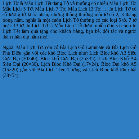
Lịch Tờ là Mẫu Lịch Tết dạng Tờ và thường có nhiều Mẫu Lịch Tờ:
Mẫu Lịch 5 Tờ, Mẫu Lịch 7 Tờ, Mẫu Lịch 13 Tờ, … In Lịch Tờ có
số lượng tờ khác nhau, nhưng thông thường mỗi tờ có 2, 3 tháng
trong năm, nghĩa là một cuốn Lịch Tờ thường có các loại 5 tờ, 7 tờ
hoặc 13 tờ. In Lịch Tờ là Mẫu Lịch Tết được nhiều đơn vị chọn In
Lịch Tết làm quà tặng cho khách hàng, bạn bè, đối tác và người
thân nhân dịp năm mới.
Ngoài Mẫu Lịch Tờ, còn có Bìa Lịch Gỗ Laminate và Bìa Lịch Gỗ
Phù Điêu gắn với các khổ Bloc Lịch như: Lịch Bloc khổ A3 Siêu
Cực Đại (30×40), Bloc khổ Cực Đại (25×35), Lịch Bloc Khổ A4
Siêu Đại (20×30), Lịch Bloc Khổ Đại (17×24), Bloc Đại khổ A5
(15×20) gắn với Bìa Lịch Treo Tường và Lịch Bloc khổ lớn nhất
(38×54).