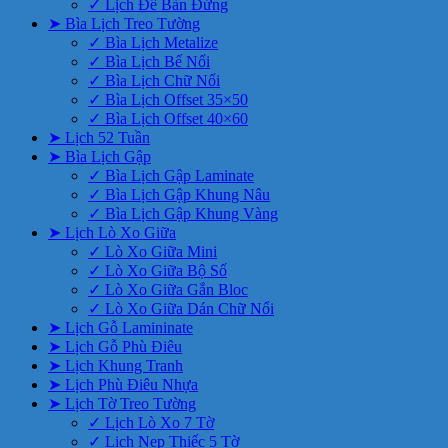
✓ Lịch Để Bàn Đứng
➤ Bìa Lịch Treo Tường
✓ Bìa Lịch Metalize
✓ Bìa Lịch Bế Nổi
✓ Bìa Lịch Chữ Nổi
✓ Bìa Lịch Offset 35×50
✓ Bìa Lịch Offset 40×60
➤ Lịch 52 Tuần
➤ Bìa Lịch Gập
✓ Bìa Lịch Gập Laminate
✓ Bìa Lịch Gập Khung Nâu
✓ Bìa Lịch Gập Khung Vàng
➤ Lịch Lò Xo Giữa
✓ Lò Xo Giữa Mini
✓ Lò Xo Giữa Bộ Số
✓ Lò Xo Giữa Gắn Bloc
✓ Lò Xo Giữa Dán Chữ Nổi
➤ Lịch Gỗ Lamininate
➤ Lịch Gỗ Phù Điêu
➤ Lịch Khung Tranh
➤ Lịch Phù Điêu Nhựa
➤ Lịch Tờ Treo Tường
✓ Lịch Lò Xo 7 Tờ
✓ Lịch Nẹp Thiếc 5 Tờ