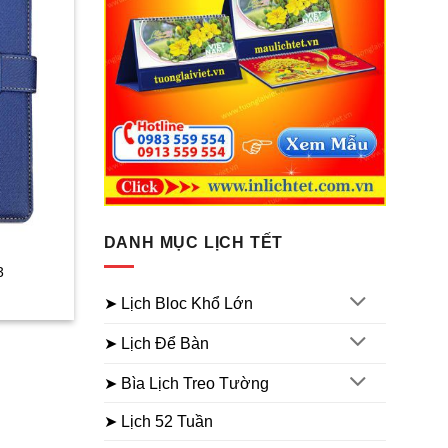
DANH MỤC LỊCH TẾT
3
iá
➤ Lịch Bloc Khổ Lớn
iện
ại
à:
➤ Lịch Để Bàn
45.000₫.
➤ Bìa Lịch Treo Tường
➤ Lịch 52 Tuần