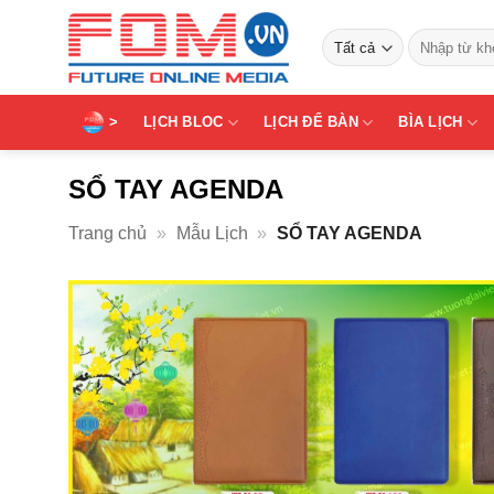
Bỏ
Tìm
qua
kiếm:
nội
dung
>
LỊCH BLOC
LỊCH ĐỂ BÀN
BÌA LỊCH
SỔ TAY AGENDA
Trang chủ
»
Mẫu Lịch
»
SỔ TAY AGENDA