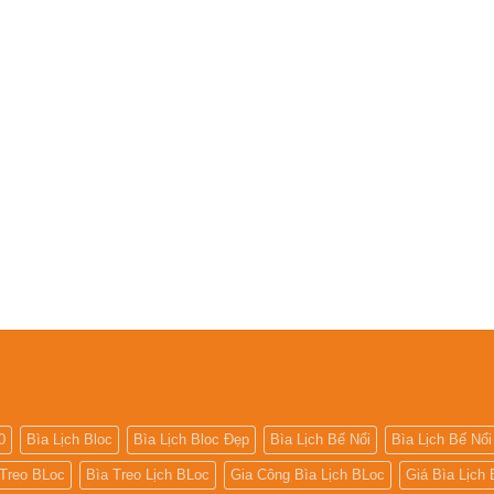
0
Bìa Lịch Bloc
Bìa Lịch Bloc Đẹp
Bìa Lịch Bế Nổi
Bìa Lịch Bế Nổi
 Treo BLoc
Bìa Treo Lịch BLoc
Gia Công Bìa Lịch BLoc
Giá Bìa Lịch 