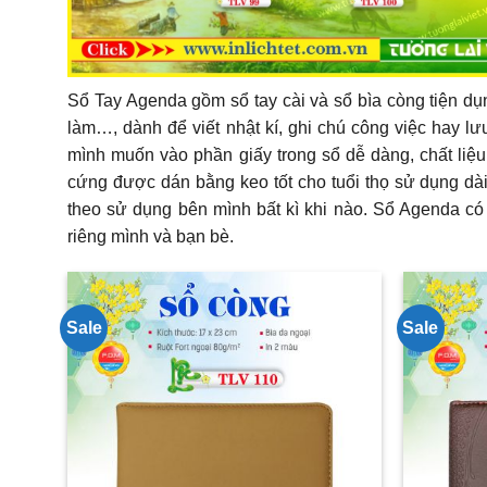
Sổ Tay Agenda gồm sổ tay cài và sổ bìa còng tiện dụn
làm…, dành để viết nhật kí, ghi chú công việc hay l
mình muốn vào phần giấy trong sổ dễ dàng, chất liệu
cứng được dán bằng keo tốt cho tuổi thọ sử dụng dài
theo sử dụng bên mình bất kì khi nào. Sổ Agenda c
riêng mình và bạn bè.
Sale
Sale