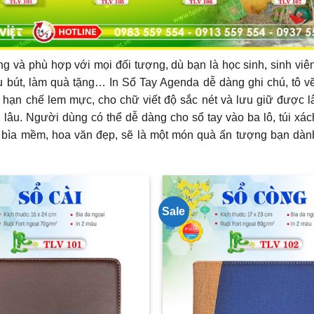
g và phù hợp với mọi đối tượng, dù bạn là học sinh, sinh viên
ưu bút, làm quà tặng… In Sổ Tay Agenda dễ dàng ghi chú, tô v
 hạn chế lem mực, cho chữ viết độ sắc nét và lưu giữ được l
 lâu. Người dùng có thể dễ dàng cho sổ tay vào ba lô, túi xá
ó bìa mềm, hoa văn đẹp, sẽ là một món quà ấn tượng bạn dàn
Sale