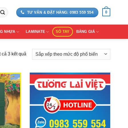
0
TƯ VẤN & ĐẶT HÀNG: 0983 559 554
G NHỰA
LAMINATE
SỔ TAY
BẢNG GIÁ
Đã
t cả 3 kết quả
sắp
xếp
theo
mức
độ
phổ
biến