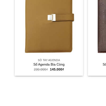
SỔ TAY AGENDA
Sổ Agenda Bìa Còng
Sổ
Giá
Giá
230.000
₫
145.000
₫
gốc
hiện
là:
tại
230.000₫.
là:
145.000₫.