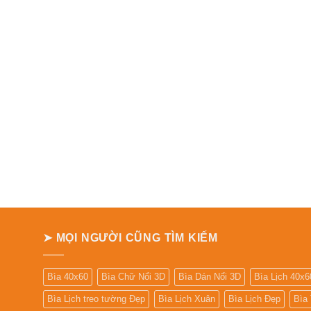
➤ MỌI NGƯỜI CŨNG TÌM KIẾM
Bìa 40x60
Bìa Chữ Nổi 3D
Bìa Dán Nổi 3D
Bìa Lịch 40x6
Bìa Lịch treo tường Đẹp
Bìa Lịch Xuân
Bìa Lịch Đẹp
Bìa