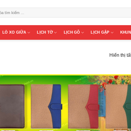
LÒ XO GIỮA
LỊCH TỜ
LỊCH GỖ
LỊCH GẬP
KHUN
Hiển thị tấ