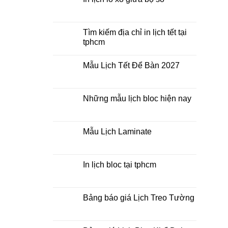
2027
ở
Mua
Không
lịch
có
bloc
bình
ở
luận
Tìm kiếm địa chỉ in lịch tết tại
đâu
ở
tphcm
giá
In
rẻ
lịch
Không
lò
có
xo
Mẫu Lịch Tết Để Bàn 2027
bình
giữa
luận
bộ
Không
ở
số
có
Tìm
bình
kiếm
luận
Những mẫu lịch bloc hiện nay
địa
ở
chỉ
Mẫu
Không
in
Lịch
có
lịch
Tết
bình
tết
Để
luận
Mẫu Lịch Laminate
tại
Bàn
ở
tphcm
2027
Những
Không
mẫu
có
lịch
bình
bloc
luận
In lịch bloc tại tphcm
hiện
ở
nay
Mẫu
Không
Lịch
có
Laminate
bình
luận
Bảng báo giá Lịch Treo Tường
ở
In
Không
lịch
có
bloc
bình
tại