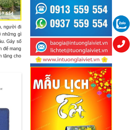
, người đi
ẽ những gì
âu. Gáy sổ
ch để mang
h tặng cho