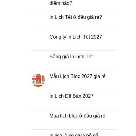
điểm nào?
Không
có
In Lịch Tết ở đâu giá rẻ?
bình
luận
Không
ở
có
In
bình
Lịch
luận
Công ty In Lịch Tết 2027
Tết
ở
giá
In
Không
rẻ
Lịch
có
nhất
Tết
bình
thời
ở
luận
Bảng giá In Lịch Tết
điểm
đâu
ở
nào?
giá
Công
Không
rẻ?
ty
có
In
bình
Lịch
luận
Mẫu Lịch Bloc 2027 giá rẻ
Tết
ở
2027
Bảng
Không
giá
có
In
bình
Lịch
luận
In Lịch Để Bàn 2027
Tết
ở
Mẫu
Không
Lịch
có
Bloc
bình
2027
luận
Mua lịch bloc ở đâu giá rẻ
giá
ở
rẻ
In
Không
Lịch
có
Để
bình
Bàn
luận
In lịch lò xo giữa bộ số