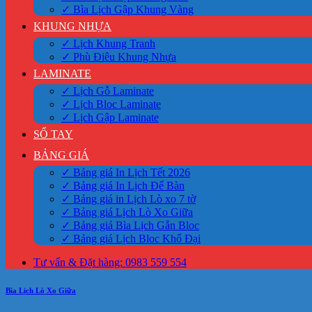
✓ Bìa Lịch Gập Khung Vàng
KHUNG NHỰA
✓ Lịch Khung Tranh
✓ Phù Điêu Khung Nhựa
LAMINATE
✓ Lịch Gỗ Laminate
✓ Lịch Bloc Laminate
✓ Lịch Gập Laminate
SỔ TAY
BẢNG GIÁ
✓ Bảng giá In Lịch Tết 2026
✓ Bảng giá In Lịch Để Bàn
✓ Bảng giá in Lịch Lò xo 7 tờ
✓ Bảng giá Lịch Lò Xo Giữa
✓ Bảng giá Bìa Lịch Gắn Bloc
✓ Bảng giá Lịch Bloc Khổ Đại
Tư vấn & Đặt hàng: 0983 559 554
Bìa Lịch Lò Xo Giữa