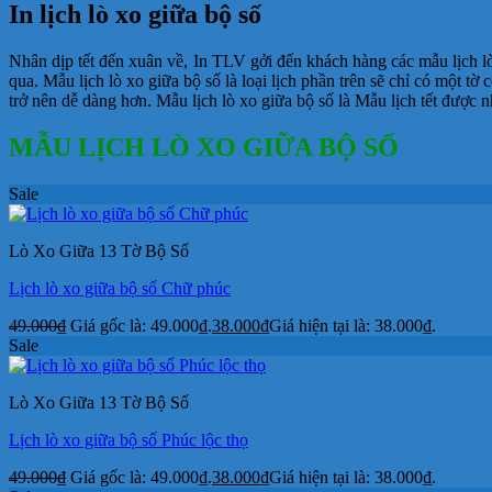
In lịch lò xo giữa bộ số
Nhân dịp tết đến xuân về, In TLV gởi đến khách hàng các mẫu lịch lò
qua. Mẫu lịch lò xo giữa bộ số là loại lịch phần trên sẽ chỉ có một t
trở nên dễ dàng hơn. Mẫu lịch lò xo giữa bộ số là Mẫu lịch tết được n
MẪU LỊCH LÒ XO GIỮA BỘ SỐ
Sale
Lò Xo Giữa 13 Tờ Bộ Số
Lịch lò xo giữa bộ số Chữ phúc
49.000
₫
Giá gốc là: 49.000₫.
38.000
₫
Giá hiện tại là: 38.000₫.
Sale
Lò Xo Giữa 13 Tờ Bộ Số
Lịch lò xo giữa bộ số Phúc lộc thọ
49.000
₫
Giá gốc là: 49.000₫.
38.000
₫
Giá hiện tại là: 38.000₫.