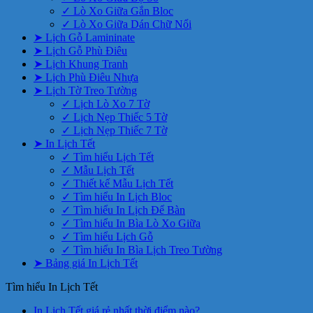
✓ Lò Xo Giữa Gắn Bloc
✓ Lò Xo Giữa Dán Chữ Nổi
➤ Lịch Gỗ Lamininate
➤ Lịch Gỗ Phù Điêu
➤ Lịch Khung Tranh
➤ Lịch Phù Điêu Nhựa
➤ Lịch Tờ Treo Tường
✓ Lịch Lò Xo 7 Tờ
✓ Lịch Nẹp Thiếc 5 Tờ
✓ Lịch Nẹp Thiếc 7 Tờ
➤ In Lịch Tết
✓ Tìm hiểu Lịch Tết
✓ Mẫu Lịch Tết
✓ Thiết kế Mẫu Lịch Tết
✓ Tìm hiểu In Lịch Bloc
✓ Tìm hiểu In Lịch Để Bàn
✓ Tìm hiểu In Bìa Lò Xo Giữa
✓ Tìm hiểu Lịch Gỗ
✓ Tìm hiểu In Bìa Lịch Treo Tường
➤ Bảng giá In Lịch Tết
Tìm hiểu In Lịch Tết
Không
In Lịch Tết giá rẻ nhất thời điểm nào?