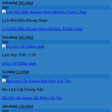
Giá
Giá
550.000
₫
380.000
₫
gốc
hiện
Sale
là:
tại
550.000₫.
là:
Lịch Phù Điêu Khung Nhựa
380.000₫.
Lịch Phù Điêu Khung Nhựa Mã Đáo Thành Công
Giá
Giá
550.000
₫
380.000
₫
gốc
hiện
Sale
là:
tại
550.000₫.
là:
Lịch Nẹp Thiếc 5 Tờ
380.000₫.
Lịch 5 tờ Thắng cảnh
Giá
Giá
32.000
₫
23.000
₫
gốc
hiện
Sale
là:
tại
32.000₫.
là:
Bìa Lịch Gập Khung Nâu
23.000₫.
Bìa lịch gập khung nâu Phúc Lộc Thọ
Giá
Giá
280.000
₫
150.000
₫
gốc
hiện
Sale