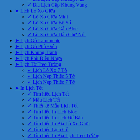
✓ Bìa Lịch Gập Khung Vàng
➤ Lịch Lò Xo Giữa
✓ Lò Xo Giữa Mini
✓ Lò Xo Giữa Bộ Số
✓ Lò Xo Giữa Gắn Bloc
✓ Lò Xo Giữa Dán Chữ Nổi
➤ Lịch Gỗ Lamininate
➤ Lịch Gỗ Phù Điêu
➤ Lịch Khung Tranh
➤ Lịch Phù Điêu Nhựa
➤ Lịch Tờ Treo Tường
✓ Lịch Lò Xo 7 Tờ
✓ Lịch Nẹp Thiếc 5 Tờ
✓ Lịch Nẹp Thiếc 7 Tờ
➤ In Lịch Tết
✓ Tìm hiểu Lịch Tết
✓ Mẫu Lịch Tết
✓ Thiết kế Mẫu Lịch Tết
✓ Tìm hiểu In Lịch Bloc
✓ Tìm hiểu In Lịch Để Bàn
✓ Tìm hiểu In Bìa Lò Xo Giữa
✓ Tìm hiểu Lịch Gỗ
✓ Tìm hiểu In Bìa Lịch Treo Tường