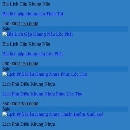
Bìa Lịch Gập Khung Nâu
150.000₫.
Bìa lịch gập khung nâu Thần Tài
Giá
Giá
250.000
₫
130.000
₫
gốc
hiện
Sale
là:
tại
250.000₫.
là:
Bìa Lịch Gập Khung Nâu
130.000₫.
Bìa lịch gập khung nâu Lộc Phát
Giá
Giá
280.000
₫
150.000
₫
gốc
hiện
Sale
là:
tại
280.000₫.
là:
Lịch Phù Điêu Khung Nhựa
150.000₫.
Lịch Phù Điêu Khung Nhựa Phúc Lộc Thọ
Giá
Giá
550.000
₫
380.000
₫
gốc
hiện
Sale
là:
tại
550.000₫.
là:
Lịch Phù Điêu Khung Nhựa
380.000₫.