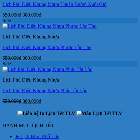
Lịch Phù Điêu Khung Nhựa Thuận Buồm Xuôi Gió
Giá
Giá
550.000
₫
380.000
₫
gốc
hiện
Sale
là:
tại
550.000₫.
là:
Lịch Phù Điêu Khung Nhựa
380.000₫.
Lịch Phù Điêu Khung Nhựa Phước Lộc Thọ
Giá
Giá
550.000
₫
380.000
₫
gốc
hiện
Sale
là:
tại
550.000₫.
là:
Lịch Phù Điêu Khung Nhựa
380.000₫.
Lịch Phù Điêu Khung Nhựa Phúc Tài Lộc
Giá
Giá
550.000
₫
380.000
₫
gốc
hiện
là:
tại
550.000₫.
là:
380.000₫.
DANH MỤC LỊCH TẾT
➤ Lịch Bloc Khổ Lớn