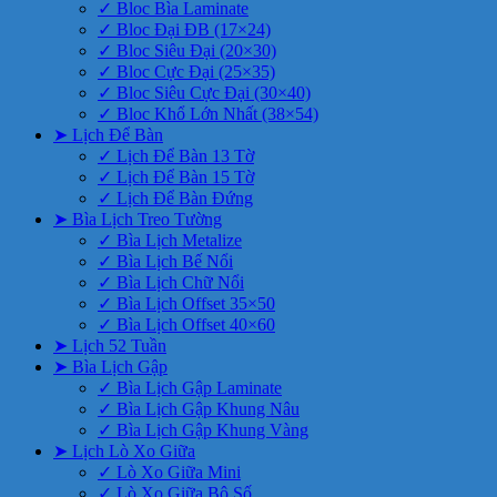
✓ Bloc Bìa Laminate
✓ Bloc Đại ĐB (17×24)
✓ Bloc Siêu Đại (20×30)
✓ Bloc Cực Đại (25×35)
✓ Bloc Siêu Cực Đại (30×40)
✓ Bloc Khổ Lớn Nhất (38×54)
➤ Lịch Để Bàn
✓ Lịch Để Bàn 13 Tờ
✓ Lịch Để Bàn 15 Tờ
✓ Lịch Để Bàn Đứng
➤ Bìa Lịch Treo Tường
✓ Bìa Lịch Metalize
✓ Bìa Lịch Bế Nổi
✓ Bìa Lịch Chữ Nổi
✓ Bìa Lịch Offset 35×50
✓ Bìa Lịch Offset 40×60
➤ Lịch 52 Tuần
➤ Bìa Lịch Gập
✓ Bìa Lịch Gập Laminate
✓ Bìa Lịch Gập Khung Nâu
✓ Bìa Lịch Gập Khung Vàng
➤ Lịch Lò Xo Giữa
✓ Lò Xo Giữa Mini
✓ Lò Xo Giữa Bộ Số