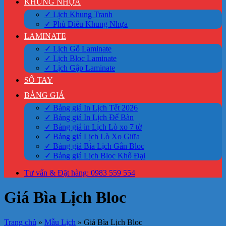
KHUNG NHỰA
✓ Lịch Khung Tranh
✓ Phù Điêu Khung Nhựa
LAMINATE
✓ Lịch Gỗ Laminate
✓ Lịch Bloc Laminate
✓ Lịch Gập Laminate
SỔ TAY
BẢNG GIÁ
✓ Bảng giá In Lịch Tết 2026
✓ Bảng giá In Lịch Để Bàn
✓ Bảng giá in Lịch Lò xo 7 tờ
✓ Bảng giá Lịch Lò Xo Giữa
✓ Bảng giá Bìa Lịch Gắn Bloc
✓ Bảng giá Lịch Bloc Khổ Đại
Tư vấn & Đặt hàng: 0983 559 554
Giá Bìa Lịch Bloc
Trang chủ
»
Mẫu Lịch
»
Giá Bìa Lịch Bloc