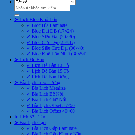
Tìm
kiếm:
➤ Lịch Bloc Khổ Lớn
✓ Bloc Bìa Laminate
✓ Bloc Đại ĐB (17×24)
✓ Bloc Siêu Đại (20×30)
✓ Bloc Cực Đại (25×35)
✓ Bloc Siêu Cực Đại (30×40)
✓ Bloc Khổ Lớn Nhất (38×54)
➤ Lịch Để Bàn
✓ Lịch Để Bàn 13 Tờ
✓ Lịch Để Bàn 15 Tờ
✓ Lịch Để Bàn Đứng
➤ Bìa Lịch Treo Tường
✓ Bìa Lịch Metalize
✓ Bìa Lịch Bế Nổi
✓ Bìa Lịch Chữ Nổi
✓ Bìa Lịch Offset 35×50
✓ Bìa Lịch Offset 40×60
➤ Lịch 52 Tuần
➤ Bìa Lịch Gập
✓ Bìa Lịch Gập Laminate
✓ Bìa Lịch Gập Khung Nâu