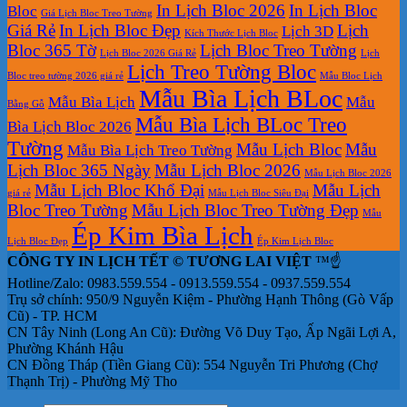
In Lịch Bloc 2026
In Lịch Bloc
Bloc
Để
Giá Lịch Bloc Treo Tường
Giá Rẻ
In Lịch Bloc Đẹp
Lịch
Bàn
Lịch 3D
Kích Thước Lịch Bloc
Bloc 365 Tờ
Lịch Bloc Treo Tường
Lịch Bloc 2026 Giá Rẻ
Lịch
Lịch Treo Tường Bloc
Bloc treo tường 2026 giá rẻ
Mẫu Bloc Lịch
Mẫu Bìa Lịch BLoc
Mẫu Bìa Lịch
Mẫu
Bằng Gỗ
Mẫu Bìa Lịch BLoc Treo
Bìa Lịch Bloc 2026
Tường
Mẫu Lịch Bloc
Mẫu
Mẫu Bìa Lịch Treo Tường
Lịch Bloc 365 Ngày
Mẫu Lịch Bloc 2026
Mẫu Lịch Bloc 2026
Mẫu Lịch Bloc Khổ Đại
Mẫu Lịch
giá rẻ
Mẫu Lịch Bloc Siêu Đại
Bloc Treo Tường
Mẫu Lịch Bloc Treo Tường Đẹp
Mẫu
Ép Kim Bìa Lịch
Lịch Bloc Đẹp
Ép Kim Lịch Bloc
CÔNG TY IN LỊCH TẾT © TƯƠNG LAI VIỆT
™☝️
Hotline/Zalo: 0983.559.554 - 0913.559.554 - 0937.559.554
Trụ sở chính: 950/9 Nguyễn Kiệm - Phường Hạnh Thông (Gò Vấp
Cũ) - TP. HCM
CN Tây Ninh (Long An Cũ): Đường Võ Duy Tạo, Ấp Ngãi Lợi A,
Phường Khánh Hậu
CN Đồng Tháp (Tiền Giang Cũ): 554 Nguyễn Tri Phương (Chợ
Thạnh Trị) - Phường Mỹ Tho