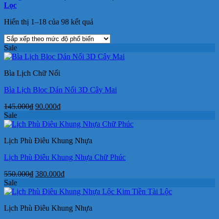
Lọc
Đã
Hiển thị 1–18 của 98 kết quả
sắp
xếp
Sale
theo
mức
độ
Bìa Lịch Chữ Nổi
phổ
biến
Bìa Lịch Bloc Dán Nổi 3D Cây Mai
Giá
Giá
145.000
₫
90.000
₫
gốc
hiện
Sale
là:
tại
145.000₫.
là:
Lịch Phù Điêu Khung Nhựa
90.000₫.
Lịch Phù Điêu Khung Nhựa Chữ Phúc
Giá
Giá
550.000
₫
380.000
₫
gốc
hiện
Sale
là:
tại
550.000₫.
là:
Lịch Phù Điêu Khung Nhựa
380.000₫.