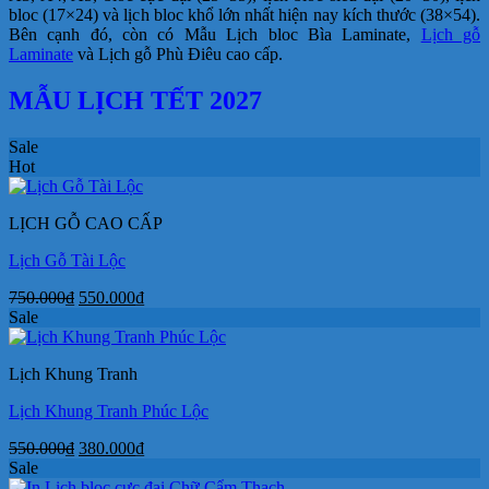
bloc (17×24) và lịch bloc khổ lớn nhất hiện nay kích thước (38×54).
Bên cạnh đó, còn có Mẫu Lịch bloc Bìa Laminate,
Lịch gỗ
Laminate
và Lịch gỗ Phù Điêu cao cấp.
MẪU LỊCH TẾT 2027
Sale
Hot
LỊCH GỖ CAO CẤP
Lịch Gỗ Tài Lộc
Giá
Giá
750.000
₫
550.000
₫
gốc
hiện
Sale
là:
tại
750.000₫.
là:
Lịch Khung Tranh
550.000₫.
Lịch Khung Tranh Phúc Lộc
Giá
Giá
550.000
₫
380.000
₫
gốc
hiện
Sale
là:
tại