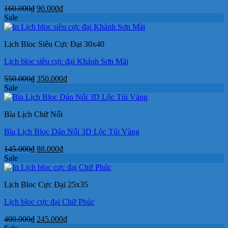
Giá
Giá
160.000
₫
90.000
₫
gốc
hiện
Sale
là:
tại
160.000₫.
là:
Lịch Bloc Siêu Cực Đại 30x40
90.000₫.
Lịch bloc siêu cực đại Khánh Sơn Mài
Giá
Giá
550.000
₫
350.000
₫
gốc
hiện
Sale
là:
tại
550.000₫.
là:
Bìa Lịch Chữ Nổi
350.000₫.
Bìa Lịch Bloc Dán Nổi 3D Lộc Túi Vàng
Giá
Giá
145.000
₫
88.000
₫
gốc
hiện
Sale
là:
tại
145.000₫.
là:
Lịch Bloc Cực Đại 25x35
88.000₫.
Lịch bloc cực đại Chữ Phúc
Giá
Giá
400.000
₫
245.000
₫
gốc
hiện