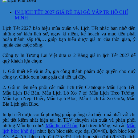
IN LỊCH TẾT 2027 GIÁ RẺ TẠI GÒ VẤP TP. HỒ CHÍ
MINH
Lịch Tết 2027 báo hiệu mùa xuân về, Lịch Tết nhắc bạn nhớ đến
những sự kiện lịch sử, ngày kỉ niệm, kế hoạch và mục tiêu phải
hoàn thành sắp tới,… giúp bạn hiểu được giá trị của thời gian, ý
nghĩa của cuộc sống.
Công ty In Tương Lai Việt đưa ra 2 Bảng giá in lịch Tết 2027 để
quý khách lựa chọn:
1. Gói thiết kế và in ấn, gia công thành phẩm độc quyền cho quý
công ty. Click xem bảng giá chi tiết tại đây.
2. Gói in lên nền phôi các mẫu lịch trên Catalogue Mẫu Lịch Tết:
Mẫu Lịch Để Bàn, Mẫu Lịch Lò Xo 7 tờ, Mẫu Lịch Treo Tường,
Mẫu Lịch Nẹp Thiếc, Mẫu Lịch Bloc, Mẫu Lịch Lò Xo Giữa, Mẫu
Bìa Lịch gắn Bloc.
In lịch tết được coi là phương pháp quảng cáo hiệu quả nhất với chi
phí tiết kiệm nhất hiện tại. In TLV chuyên sản xuất và phân phối
những Mẫu lịch như:
Mẫu lịch để bàn
, Lịch treo tường, và các
Mẫu
lịch bloc khổ đại
như: lịch bloc siêu cực đại (30×40), lịch bloc khổ
A3, A4, A5, bloc cực đại (25×35), lịch bloc siêu đại (20×30), lịch