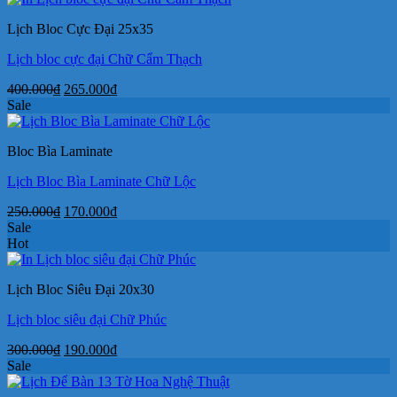
550.000₫.
là:
Lịch Bloc Cực Đại 25x35
380.000₫.
Lịch bloc cực đại Chữ Cẩm Thạch
Giá
Giá
400.000
₫
265.000
₫
gốc
hiện
Sale
là:
tại
400.000₫.
là:
Bloc Bìa Laminate
265.000₫.
Lịch Bloc Bìa Laminate Chữ Lộc
Giá
Giá
250.000
₫
170.000
₫
gốc
hiện
Sale
là:
tại
Hot
250.000₫.
là:
170.000₫.
Lịch Bloc Siêu Đại 20x30
Lịch bloc siêu đại Chữ Phúc
Giá
Giá
300.000
₫
190.000
₫
gốc
hiện
Sale
là:
tại
300.000₫.
là: