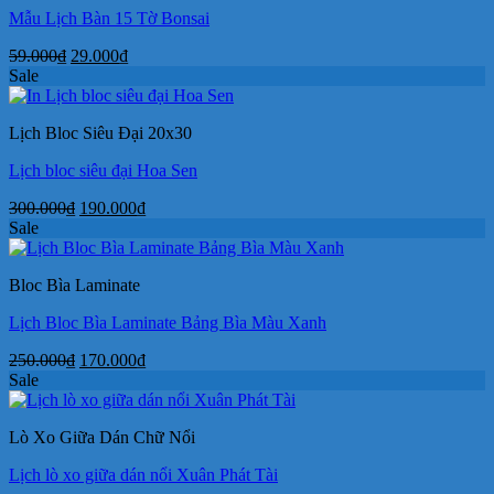
Mẫu Lịch Bàn 15 Tờ Bonsai
Giá
Giá
59.000
₫
29.000
₫
gốc
hiện
Sale
là:
tại
59.000₫.
là:
Lịch Bloc Siêu Đại 20x30
29.000₫.
Lịch bloc siêu đại Hoa Sen
Giá
Giá
300.000
₫
190.000
₫
gốc
hiện
Sale
là:
tại
300.000₫.
là:
Bloc Bìa Laminate
190.000₫.
Lịch Bloc Bìa Laminate Bảng Bìa Màu Xanh
Giá
Giá
250.000
₫
170.000
₫
gốc
hiện
Sale
là:
tại
250.000₫.
là:
Lò Xo Giữa Dán Chữ Nổi
170.000₫.
Lịch lò xo giữa dán nổi Xuân Phát Tài