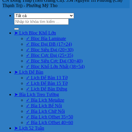
CN Đồng Tháp (Tiền Giang Cũ): 554 Nguyễn Tri Phương (Chợ
Thạnh Trị) - Phường Mỹ Tho
Tìm
kiếm:
➤ Lịch Bloc Khổ Lớn
✓ Bloc Bìa Laminate
✓ Bloc Đại ĐB (17×24)
✓ Bloc Siêu Đại (20×30)
✓ Bloc Cực Đại (25×35)
✓ Bloc Siêu Cực Đại (30×40)
✓ Bloc Khổ Lớn Nhất (38×54)
➤ Lịch Để Bàn
✓ Lịch Để Bàn 13 Tờ
✓ Lịch Để Bàn 15 Tờ
✓ Lịch Để Bàn Đứng
➤ Bìa Lịch Treo Tường
✓ Bìa Lịch Metalize
✓ Bìa Lịch Bế Nổi
✓ Bìa Lịch Chữ Nổi
✓ Bìa Lịch Offset 35×50
✓ Bìa Lịch Offset 40×60
➤ Lịch 52 Tuần