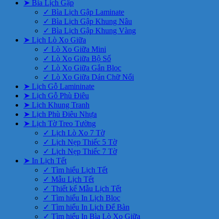
➤ Bìa Lịch Gập
✓ Bìa Lịch Gập Laminate
✓ Bìa Lịch Gập Khung Nâu
✓ Bìa Lịch Gập Khung Vàng
➤ Lịch Lò Xo Giữa
✓ Lò Xo Giữa Mini
✓ Lò Xo Giữa Bộ Số
✓ Lò Xo Giữa Gắn Bloc
✓ Lò Xo Giữa Dán Chữ Nổi
➤ Lịch Gỗ Lamininate
➤ Lịch Gỗ Phù Điêu
➤ Lịch Khung Tranh
➤ Lịch Phù Điêu Nhựa
➤ Lịch Tờ Treo Tường
✓ Lịch Lò Xo 7 Tờ
✓ Lịch Nẹp Thiếc 5 Tờ
✓ Lịch Nẹp Thiếc 7 Tờ
➤ In Lịch Tết
✓ Tìm hiểu Lịch Tết
✓ Mẫu Lịch Tết
✓ Thiết kế Mẫu Lịch Tết
✓ Tìm hiểu In Lịch Bloc
✓ Tìm hiểu In Lịch Để Bàn
✓ Tìm hiểu In Bìa Lò Xo Giữa