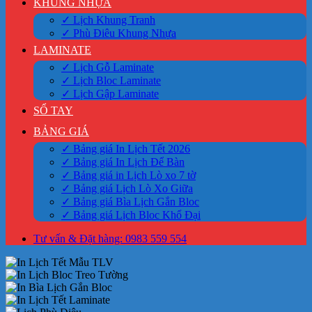
KHUNG NHỰA
✓ Lịch Khung Tranh
✓ Phù Điêu Khung Nhựa
LAMINATE
✓ Lịch Gỗ Laminate
✓ Lịch Bloc Laminate
✓ Lịch Gập Laminate
SỔ TAY
BẢNG GIÁ
✓ Bảng giá In Lịch Tết 2026
✓ Bảng giá In Lịch Để Bàn
✓ Bảng giá in Lịch Lò xo 7 tờ
✓ Bảng giá Lịch Lò Xo Giữa
✓ Bảng giá Bìa Lịch Gắn Bloc
✓ Bảng giá Lịch Bloc Khổ Đại
Tư vấn & Đặt hàng: 0983 559 554