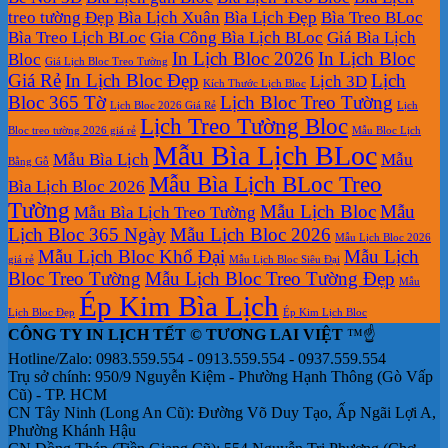
treo tường Đẹp
Bìa Lịch Xuân
Bìa Lịch Đẹp
Bìa Treo BLoc
Bìa Treo Lịch BLoc
Gia Công Bìa Lịch BLoc
Giá Bìa Lịch
In Lịch Bloc 2026
In Lịch Bloc
Bloc
Giá Lịch Bloc Treo Tường
Giá Rẻ
In Lịch Bloc Đẹp
Lịch
Lịch 3D
Kích Thước Lịch Bloc
Bloc 365 Tờ
Lịch Bloc Treo Tường
Lịch Bloc 2026 Giá Rẻ
Lịch
Lịch Treo Tường Bloc
Bloc treo tường 2026 giá rẻ
Mẫu Bloc Lịch
Mẫu Bìa Lịch BLoc
Mẫu Bìa Lịch
Mẫu
Bằng Gỗ
Mẫu Bìa Lịch BLoc Treo
Bìa Lịch Bloc 2026
Tường
Mẫu Lịch Bloc
Mẫu
Mẫu Bìa Lịch Treo Tường
Lịch Bloc 365 Ngày
Mẫu Lịch Bloc 2026
Mẫu Lịch Bloc 2026
Mẫu Lịch Bloc Khổ Đại
Mẫu Lịch
giá rẻ
Mẫu Lịch Bloc Siêu Đại
Bloc Treo Tường
Mẫu Lịch Bloc Treo Tường Đẹp
Mẫu
Ép Kim Bìa Lịch
Lịch Bloc Đẹp
Ép Kim Lịch Bloc
CÔNG TY IN LỊCH TẾT © TƯƠNG LAI VIỆT
™☝️
Hotline/Zalo: 0983.559.554 - 0913.559.554 - 0937.559.554
Trụ sở chính: 950/9 Nguyễn Kiệm - Phường Hạnh Thông (Gò Vấp
Cũ) - TP. HCM
CN Tây Ninh (Long An Cũ): Đường Võ Duy Tạo, Ấp Ngãi Lợi A,
Phường Khánh Hậu