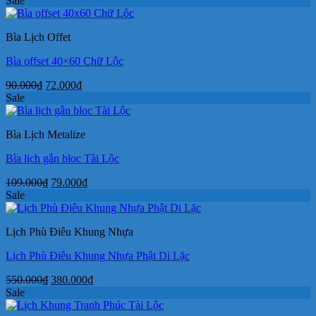
Sale
là:
tại
400.000₫.
là:
Bìa Lịch Offet
245.000₫.
Bìa offset 40×60 Chữ Lộc
Giá
Giá
90.000
₫
72.000
₫
gốc
hiện
Sale
là:
tại
90.000₫.
là:
Bìa Lịch Metalize
72.000₫.
Bìa lịch gắn bloc Tài Lộc
Giá
Giá
109.000
₫
79.000
₫
gốc
hiện
Sale
là:
tại
109.000₫.
là:
Lịch Phù Điêu Khung Nhựa
79.000₫.
Lịch Phù Điêu Khung Nhựa Phật Di Lặc
Giá
Giá
550.000
₫
380.000
₫
gốc
hiện
Sale
là:
tại