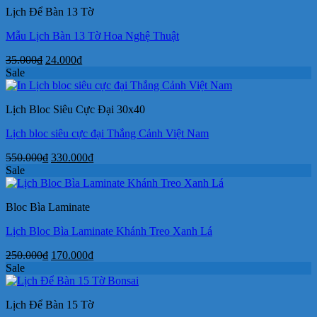
Lịch Để Bàn 13 Tờ
190.000₫.
Mẫu Lịch Bàn 13 Tờ Hoa Nghệ Thuật
Giá
Giá
35.000
₫
24.000
₫
gốc
hiện
Sale
là:
tại
35.000₫.
là:
Lịch Bloc Siêu Cực Đại 30x40
24.000₫.
Lịch bloc siêu cực đại Thắng Cảnh Việt Nam
Giá
Giá
550.000
₫
330.000
₫
gốc
hiện
Sale
là:
tại
550.000₫.
là:
Bloc Bìa Laminate
330.000₫.
Lịch Bloc Bìa Laminate Khánh Treo Xanh Lá
Giá
Giá
250.000
₫
170.000
₫
gốc
hiện
Sale
là:
tại
250.000₫.
là:
Lịch Để Bàn 15 Tờ
170.000₫.