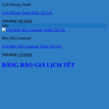
550.000₫.
là:
Lịch Khung Tranh
380.000₫.
Lịch Khung Tranh Phúc Tài Lộc
Giá
Giá
550.000
₫
380.000
₫
gốc
hiện
Sale
là:
tại
550.000₫.
là:
Bloc Bìa Laminate
380.000₫.
Lịch Bloc Bìa Laminate Xuân Tài Lộc
Giá
Giá
250.000
₫
170.000
₫
gốc
hiện
là:
tại
BẢNG BÁO GIÁ LỊCH TẾT
250.000₫.
là:
170.000₫.