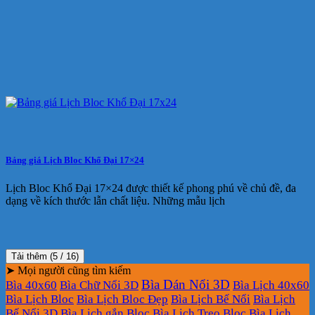
Bảng giá Lịch Bloc Khổ Đại 17×24
Lịch Bloc Khổ Đại 17×24 được thiết kế phong phú về chủ đề, đa
dạng về kích thước lẫn chất liệu. Những mẫu lịch
Tải thêm
(
5
/ 16)
➤ Mọi người cũng tìm kiếm
Bìa Dán Nổi 3D
Bìa 40x60
Bìa Chữ Nổi 3D
Bìa Lịch 40x60
Bìa Lịch Bloc
Bìa Lịch Bloc Đẹp
Bìa Lịch Bế Nổi
Bìa Lịch
Bế Nổi 3D
Bìa Lịch gắn Bloc
Bìa Lịch Treo Bloc
Bìa Lịch