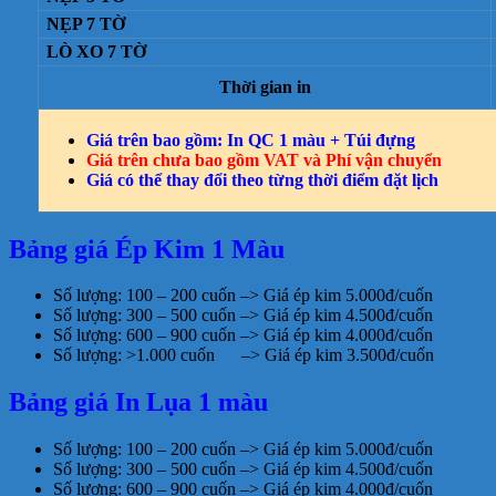
NẸP 7 TỜ
LÒ XO 7 TỜ
Thời gian in
Giá trên bao gồm: In QC 1 màu + Túi đựng
Giá trên chưa bao gồm VAT và Phí vận chuyển
Giá có thể thay đổi theo từng thời điểm đặt lịch
Bảng giá Ép Kim 1 Màu
Số lượng: 100 – 200 cuốn –> Giá ép kim 5.000đ/cuốn
Số lượng: 300 – 500 cuốn –> Giá ép kim 4.500đ/cuốn
Số lượng: 600 – 900 cuốn –> Giá ép kim 4.000đ/cuốn
Số lượng: >1.000 cuốn –> Giá ép kim 3.500đ/cuốn
Bảng giá In Lụa 1 màu
Số lượng: 100 – 200 cuốn –> Giá ép kim 5.000đ/cuốn
Số lượng: 300 – 500 cuốn –> Giá ép kim 4.500đ/cuốn
Số lượng: 600 – 900 cuốn –> Giá ép kim 4.000đ/cuốn