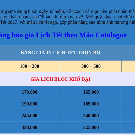
 sự kiện lịch sử, ngày kỉ niệm, kế hoạch và mục tiêu phải hoàn thành
 cho khách hàng và đối tác khi dịp xuân về. Mời quý khách bớt chút 
ết 2027, với mẫu lịch tết đẹp, góp phần nâng cao hình ảnh thương hi
ảng báo giá Lịch Tết theo Mẫu Catalogue
BẢNG GIÁ IN LỊCH TẾT TRỌN BỘ
100 – 200
300 – 500
GIÁ LỊCH BLOC KHỔ ĐẠI
170.000
165.000
190.000
185.000
245.000
240.000
330.000
325.000