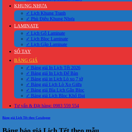
KHUNG NHỰA
✓ Lịch Khung Tranh
✓ Phù Điêu Khung Nhựa
LAMINATE
✓ Lịch Gỗ Laminate
✓ Lịch Bloc Laminate
✓ Lịch Gập Laminate
SỔ TAY
BẢNG GIÁ
✓ Bảng giá In Lịch Tết 2026
✓ Bảng giá In Lịch Để Bàn
✓ Bảng giá in Lịch Lò xo 7 tờ
✓ Bảng giá Lịch Lò Xo Giữa
✓ Bảng giá Bìa Lịch Gắn Bloc
✓ Bảng giá Lịch Bloc Khổ Đại
Tư vấn & Đặt hàng: 0983 559 554
Bảng giá Lịch Tết theo Catalogue
Bảng báo giá Lịch Tết theo mẫu