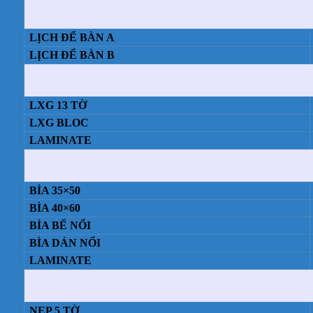
LỊCH ĐỂ BÀN A
LỊCH ĐỂ BÀN B
LXG 13 TỜ
LXG BLOC
LAMINATE
BÌA 35×50
BÌA 40×60
BÌA BẾ NỔI
BÌA DÁN NỔI
LAMINATE
NẸP 5 TỜ