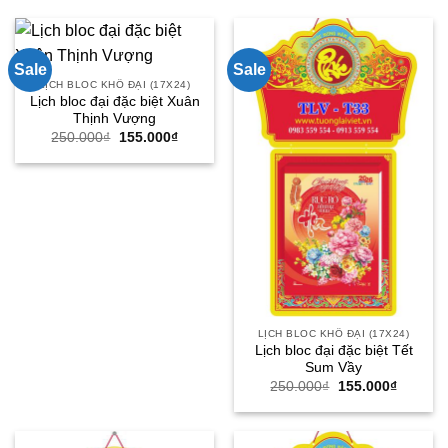
Sale
Sale
LỊCH BLOC KHỔ ĐẠI (17X24)
Lịch bloc đại đặc biệt Xuân
Thịnh Vượng
Giá
Giá
250.000
₫
155.000
₫
gốc
hiện
là:
tại
250.000₫.
là:
155.000₫.
LỊCH BLOC KHỔ ĐẠI (17X24)
Lịch bloc đại đặc biệt Tết
Sum Vầy
Giá
Giá
250.000
₫
155.000
₫
gốc
hiện
là:
tại
250.000₫.
là:
155.000