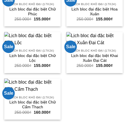
Sale
Sale
LỊCH BLOC KHỔ ĐẠI (17X24)
LỊCH BLOC KHỔ ĐẠI (17X24)
Lịch bloc đại đặc biệt Chữ
Lịch bloc đại đặc biệt Hoa
Phúc
Xuân
Giá
Giá
Giá
Giá
250.000
₫
155.000
₫
250.000
₫
155.000
₫
gốc
hiện
gốc
hiện
là:
tại
là:
tại
250.000₫.
là:
250.000₫.
là:
155.000₫.
155.000
Sale
Sale
LỊCH BLOC KHỔ ĐẠI (17X24)
LỊCH BLOC KHỔ ĐẠI (17X24)
Lịch bloc đại đặc biệt Chữ
Lịch bloc đại đặc biệt Khai
Lộc
Xuân Đại Cát
Giá
Giá
Giá
Giá
250.000
₫
155.000
₫
250.000
₫
155.000
₫
gốc
hiện
gốc
hiện
là:
tại
là:
tại
250.000₫.
là:
250.000₫.
là:
155.000₫.
155.000
Sale
LỊCH BLOC KHỔ ĐẠI (17X24)
Lịch bloc đại đặc biệt Chữ
Cẩm Thạch
Giá
Giá
250.000
₫
160.000
₫
gốc
hiện
là:
tại
250.000₫.
là:
160.000₫.