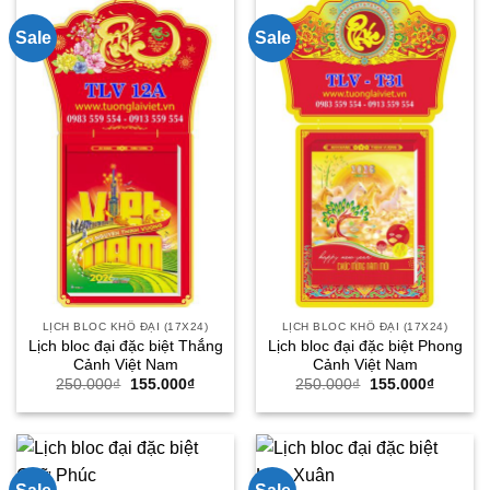
Sale
Sale
LỊCH BLOC KHỔ ĐẠI (17X24)
LỊCH BLOC KHỔ ĐẠI (17X24)
Lịch bloc đại đặc biệt Thắng
Lịch bloc đại đặc biệt Phong
Cảnh Việt Nam
Cảnh Việt Nam
Giá
Giá
Giá
Giá
250.000
₫
155.000
₫
250.000
₫
155.000
₫
gốc
hiện
gốc
hiện
là:
tại
là:
tại
250.000₫.
là:
250.000₫.
là:
155.000₫.
155.000