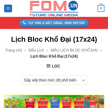
Bỏ
0
qua
nội
dung
TƯ VẤN & ĐẶT HÀNG: 0983 559 554
Lịch Bloc Khổ Đại (17x24)
Trang chủ
»
Mẫu Lịch
»
MẪU LỊCH BLOC KHỔ ĐẠI
»
Lịch Bloc Khổ Đại (17x24)
LỌC