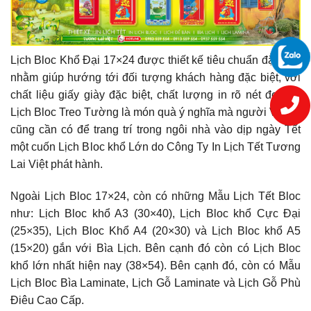
Lịch Bloc Khổ Đại 17×24 được thiết kế tiêu chuẩn đặc biệt
nhằm giúp hướng tới đối tượng khách hàng đặc biệt, với
chất liệu giấy giày đặc biệt, chất lượng in rõ nét đẹp. In
Lịch Bloc Treo Tường là món quà ý nghĩa mà người Việt ai
cũng cần có để trang trí trong ngôi nhà vào dịp ngày Tết
một cuốn Lịch Bloc khổ Lớn do Công Ty In Lịch Tết Tương
Lai Việt phát hành.
Ngoài Lịch Bloc 17×24, còn có những Mẫu Lịch Tết Bloc
như: Lịch Bloc khổ A3 (30×40), Lịch Bloc khổ Cực Đại
(25×35), Lịch Bloc Khổ A4 (20×30) và Lịch Bloc khổ A5
(15×20) gắn với Bìa Lịch. Bên cạnh đó còn có Lịch Bloc
khổ lớn nhất hiện nay (38×54). Bên cạnh đó, còn có Mẫu
Lịch Bloc Bìa Laminate, Lịch Gỗ Laminate và Lịch Gỗ Phù
Điêu Cao Cấp.