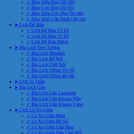
✓ Bloc Siêu Đại (20×30)
✓ Bloc Cực Đại (25×35)
✓ Bloc Siêu Cực Đại (30×40)
✓ Bloc Khổ Lớn Nhất (38×54)
➤ Lịch Để Bàn
✓ Lịch Để Bàn 13 Tờ
✓ Lịch Để Bàn 15 Tờ
✓ Lịch Để Bàn Đứng
➤ Bìa Lịch Treo Tường
✓ Bìa Lịch Metalize
✓ Bìa Lịch Bế Nổi
✓ Bìa Lịch Chữ Nổi
✓ Bìa Lịch Offset 35×50
✓ Bìa Lịch Offset 40×60
➤ Lịch 52 Tuần
➤ Bìa Lịch Gập
✓ Bìa Lịch Gập Laminate
✓ Bìa Lịch Gập Khung Nâu
✓ Bìa Lịch Gập Khung Vàng
➤ Lịch Lò Xo Giữa
✓ Lò Xo Giữa Mini
✓ Lò Xo Giữa Bộ Số
✓ Lò Xo Giữa Gắn Bloc
✓ Lò Xo Giữa Dán Chữ Nổi