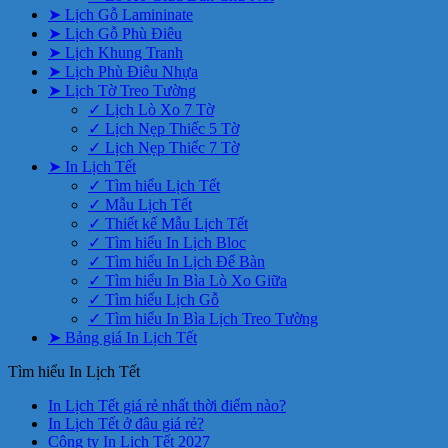
➤ Lịch Gỗ Lamininate
➤ Lịch Gỗ Phù Điêu
➤ Lịch Khung Tranh
➤ Lịch Phù Điêu Nhựa
➤ Lịch Tờ Treo Tường
✓ Lịch Lò Xo 7 Tờ
✓ Lịch Nẹp Thiếc 5 Tờ
✓ Lịch Nẹp Thiếc 7 Tờ
➤ In Lịch Tết
✓ Tìm hiểu Lịch Tết
✓ Mẫu Lịch Tết
✓ Thiết kế Mẫu Lịch Tết
✓ Tìm hiểu In Lịch Bloc
✓ Tìm hiểu In Lịch Để Bàn
✓ Tìm hiểu In Bìa Lò Xo Giữa
✓ Tìm hiểu Lịch Gỗ
✓ Tìm hiểu In Bìa Lịch Treo Tường
➤ Bảng giá In Lịch Tết
Tìm hiểu In Lịch Tết
Không
In Lịch Tết giá rẻ nhất thời điểm nào?
Không
có
In Lịch Tết ở đâu giá rẻ?
có
Không
bình
Công ty In Lịch Tết 2027