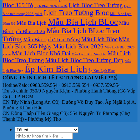
Bloc 365 Tờ
Lịch Bloc Treo Tường
Lịch Bloc 2026 Giá Rẻ
Lịch
Lịch Treo Tường Bloc
Bloc treo tường 2026 giá rẻ
Mẫu Bloc Lịch
Mẫu Bìa Lịch BLoc
Mẫu Bìa Lịch
Mẫu
Bằng Gỗ
Mẫu Bìa Lịch BLoc Treo
Bìa Lịch Bloc 2026
Tường
Mẫu Lịch Bloc
Mẫu
Mẫu Bìa Lịch Treo Tường
Lịch Bloc 365 Ngày
Mẫu Lịch Bloc 2026
Mẫu Lịch Bloc 2026
Mẫu Lịch Bloc Khổ Đại
Mẫu Lịch
giá rẻ
Mẫu Lịch Bloc Siêu Đại
Bloc Treo Tường
Mẫu Lịch Bloc Treo Tường Đẹp
Mẫu
Ép Kim Bìa Lịch
Lịch Bloc Đẹp
Ép Kim Lịch Bloc
CÔNG TY IN LỊCH TẾT © TƯƠNG LAI VIỆT
™☝️
Hotline/Zalo: 0983.559.554 - 0913.559.554 - 0937.559.554
Trụ sở chính: 950/9 Nguyễn Kiệm - Phường Hạnh Thông (Gò Vấp
Cũ) - TP. HCM
CN Tây Ninh (Long An Cũ): Đường Võ Duy Tạo, Ấp Ngãi Lợi A,
Phường Khánh Hậu
CN Đồng Tháp (Tiền Giang Cũ): 554 Nguyễn Tri Phương (Chợ
Thạnh Trị) - Phường Mỹ Tho
Tìm