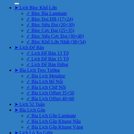
kiếm:
➤ Lịch Bloc Khổ Lớn
✓ Bloc Bìa Laminate
✓ Bloc Đại ĐB (17×24)
✓ Bloc Siêu Đại (20×30)
✓ Bloc Cực Đại (25×35)
✓ Bloc Siêu Cực Đại (30×40)
✓ Bloc Khổ Lớn Nhất (38×54)
➤ Lịch Để Bàn
✓ Lịch Để Bàn 13 Tờ
✓ Lịch Để Bàn 15 Tờ
✓ Lịch Để Bàn Đứng
➤ Bìa Lịch Treo Tường
✓ Bìa Lịch Metalize
✓ Bìa Lịch Bế Nổi
✓ Bìa Lịch Chữ Nổi
✓ Bìa Lịch Offset 35×50
✓ Bìa Lịch Offset 40×60
➤ Lịch 52 Tuần
➤ Bìa Lịch Gập
✓ Bìa Lịch Gập Laminate
✓ Bìa Lịch Gập Khung Nâu
✓ Bìa Lịch Gập Khung Vàng
➤ Lịch Lò Xo Giữa