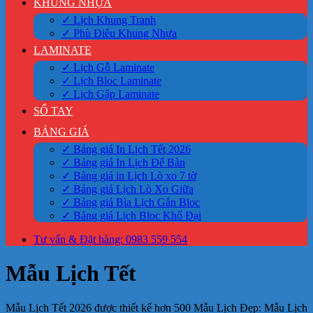
KHUNG NHỰA
✓ Lịch Khung Tranh
✓ Phù Điêu Khung Nhựa
LAMINATE
✓ Lịch Gỗ Laminate
✓ Lịch Bloc Laminate
✓ Lịch Gập Laminate
SỔ TAY
BẢNG GIÁ
✓ Bảng giá In Lịch Tết 2026
✓ Bảng giá In Lịch Để Bàn
✓ Bảng giá in Lịch Lò xo 7 tờ
✓ Bảng giá Lịch Lò Xo Giữa
✓ Bảng giá Bìa Lịch Gắn Bloc
✓ Bảng giá Lịch Bloc Khổ Đại
Tư vấn & Đặt hàng: 0983 559 554
Mẫu Lịch Tết
Mẫu Lịch Tết 2026 được thiết kế hơn 500 Mẫu Lịch Đẹp: Mẫu Lịch