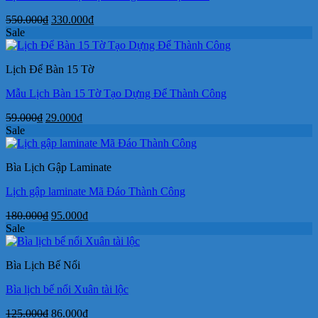
Giá
Giá
550.000
₫
330.000
₫
gốc
hiện
Sale
là:
tại
550.000₫.
là:
Lịch Để Bàn 15 Tờ
330.000₫.
Mẫu Lịch Bàn 15 Tờ Tạo Dựng Để Thành Công
Giá
Giá
59.000
₫
29.000
₫
gốc
hiện
Sale
là:
tại
59.000₫.
là:
Bìa Lịch Gập Laminate
29.000₫.
Lịch gập laminate Mã Đáo Thành Công
Giá
Giá
180.000
₫
95.000
₫
gốc
hiện
Sale
là:
tại
180.000₫.
là:
Bìa Lịch Bế Nổi
95.000₫.
Bìa lịch bế nổi Xuân tài lộc
Giá
Giá
125.000
₫
86.000
₫