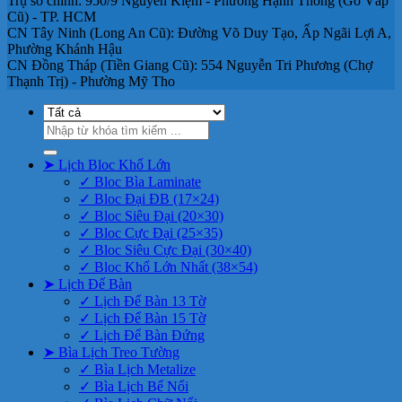
Trụ sở chính: 950/9 Nguyễn Kiệm - Phường Hạnh Thông (Gò Vấp
Cũ) - TP. HCM
CN Tây Ninh (Long An Cũ): Đường Võ Duy Tạo, Ấp Ngãi Lợi A,
Phường Khánh Hậu
CN Đồng Tháp (Tiền Giang Cũ): 554 Nguyễn Tri Phương (Chợ
Thạnh Trị) - Phường Mỹ Tho
Tìm
kiếm:
➤ Lịch Bloc Khổ Lớn
✓ Bloc Bìa Laminate
✓ Bloc Đại ĐB (17×24)
✓ Bloc Siêu Đại (20×30)
✓ Bloc Cực Đại (25×35)
✓ Bloc Siêu Cực Đại (30×40)
✓ Bloc Khổ Lớn Nhất (38×54)
➤ Lịch Để Bàn
✓ Lịch Để Bàn 13 Tờ
✓ Lịch Để Bàn 15 Tờ
✓ Lịch Để Bàn Đứng
➤ Bìa Lịch Treo Tường
✓ Bìa Lịch Metalize
✓ Bìa Lịch Bế Nổi