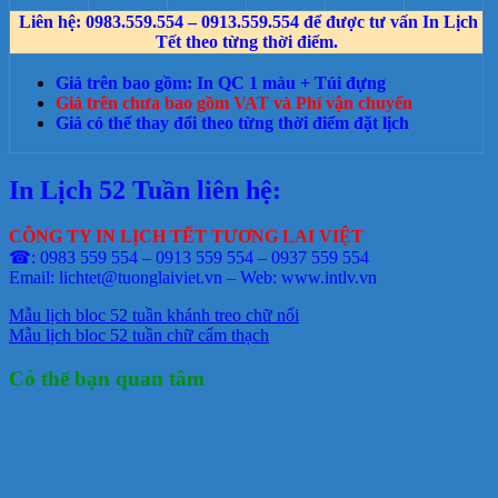
Liên hệ: 0983.559.554 – 0913.559.554 để được tư vấn In Lịch
Tết theo từng thời điểm.
Giá trên bao gồm: In QC 1 màu + Túi đựng
Giá trên chưa bao gồm VAT và Phí vận chuyển
Giá có thể thay đổi theo từng thời điểm đặt lịch
In Lịch 52 Tuần liên hệ:
CÔNG TY IN LỊCH TẾT TƯƠNG LAI VIỆT
☎: 0983 559 554 – 0913 559 554 – 0937 559 554
Email: lichtet@tuonglaiviet.vn – Web: www.intlv.vn
Mẫu lịch bloc 52 tuần khánh treo chữ nổi
Mẫu lịch bloc 52 tuần chữ cẩm thạch
Có thể bạn quan tâm