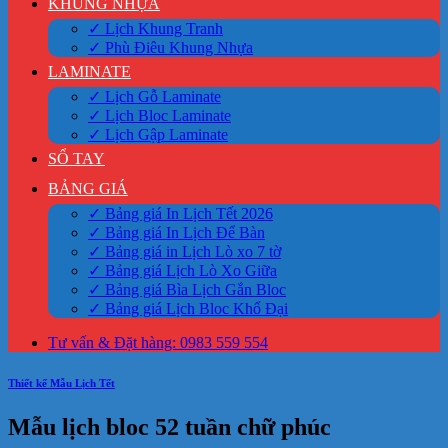
KHUNG NHỰA
✓ Lịch Khung Tranh
✓ Phù Điêu Khung Nhựa
LAMINATE
✓ Lịch Gỗ Laminate
✓ Lịch Bloc Laminate
✓ Lịch Gập Laminate
SỔ TAY
BẢNG GIÁ
✓ Bảng giá In Lịch Tết 2026
✓ Bảng giá In Lịch Để Bàn
✓ Bảng giá in Lịch Lò xo 7 tờ
✓ Bảng giá Lịch Lò Xo Giữa
✓ Bảng giá Bìa Lịch Gắn Bloc
✓ Bảng giá Lịch Bloc Khổ Đại
Tư vấn & Đặt hàng: 0983 559 554
Thiết kế Mẫu Lịch Tết
Mẫu lịch bloc 52 tuần chữ phúc