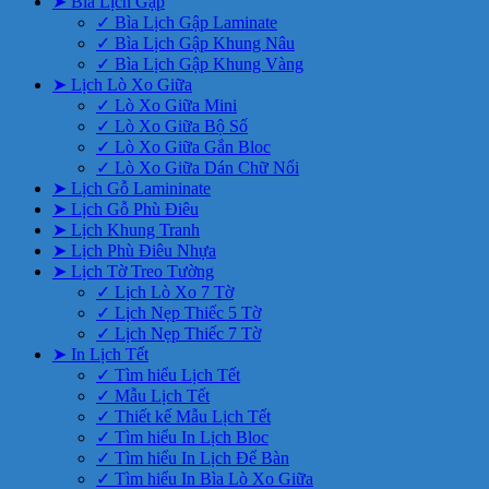
➤ Bìa Lịch Gập
✓ Bìa Lịch Gập Laminate
✓ Bìa Lịch Gập Khung Nâu
✓ Bìa Lịch Gập Khung Vàng
➤ Lịch Lò Xo Giữa
✓ Lò Xo Giữa Mini
✓ Lò Xo Giữa Bộ Số
✓ Lò Xo Giữa Gắn Bloc
✓ Lò Xo Giữa Dán Chữ Nổi
➤ Lịch Gỗ Lamininate
➤ Lịch Gỗ Phù Điêu
➤ Lịch Khung Tranh
➤ Lịch Phù Điêu Nhựa
➤ Lịch Tờ Treo Tường
✓ Lịch Lò Xo 7 Tờ
✓ Lịch Nẹp Thiếc 5 Tờ
✓ Lịch Nẹp Thiếc 7 Tờ
➤ In Lịch Tết
✓ Tìm hiểu Lịch Tết
✓ Mẫu Lịch Tết
✓ Thiết kế Mẫu Lịch Tết
✓ Tìm hiểu In Lịch Bloc
✓ Tìm hiểu In Lịch Để Bàn
✓ Tìm hiểu In Bìa Lò Xo Giữa