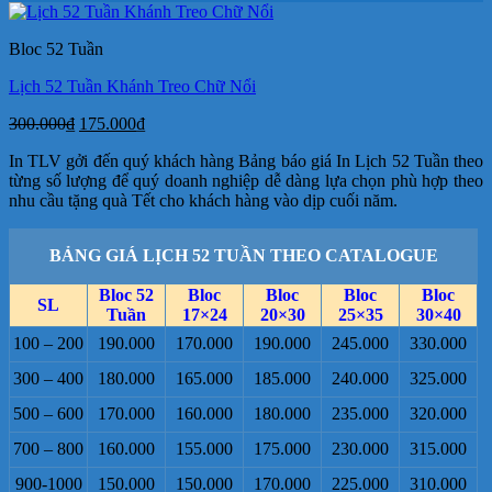
là:
tại
250.000₫.
là:
Bloc 52 Tuần
175.000₫.
Lịch 52 Tuần Khánh Treo Chữ Nổi
Giá
Giá
300.000
₫
175.000
₫
gốc
hiện
In TLV gởi đến quý khách hàng Bảng báo giá In Lịch 52 Tuần theo
là:
tại
từng số lượng để quý doanh nghiệp dễ dàng lựa chọn phù hợp theo
300.000₫.
là:
nhu cầu tặng quà Tết cho khách hàng vào dịp cuối năm.
175.000₫.
BẢNG GIÁ LỊCH 52 TUẦN THEO CATALOGUE
Bloc 52
Bloc
Bloc
Bloc
Bloc
SL
Tuần
17×24
20×30
25×35
30×40
100 – 200
190.000
170.000
190.000
245.000
330.000
300 – 400
180.000
165.000
185.000
240.000
325.000
500 – 600
170.000
160.000
180.000
235.000
320.000
700 – 800
160.000
155.000
175.000
230.000
315.000
900-1000
150.000
150.000
170.000
225.000
310.000