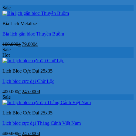
Sale
Bìa Lịch Metalize
Bìa lịch gắn bloc Thuyền Buồm
Giá
Giá
109.000
₫
79.000
₫
gốc
hiện
Sale
là:
tại
Hot
109.000₫.
là:
79.000₫.
Lịch Bloc Cực Đại 25x35
Lịch bloc cực đại Chữ Lộc
Giá
Giá
400.000
₫
245.000
₫
gốc
hiện
Sale
là:
tại
400.000₫.
là:
Lịch Bloc Cực Đại 25x35
245.000₫.
Lịch bloc cực đại Thắng Cảnh Việt Nam
Giá
Giá
400.000
₫
245.000
₫