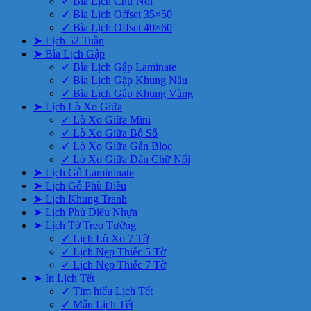
✓ Bìa Lịch Chữ Nổi
✓ Bìa Lịch Offset 35×50
✓ Bìa Lịch Offset 40×60
➤ Lịch 52 Tuần
➤ Bìa Lịch Gập
✓ Bìa Lịch Gập Laminate
✓ Bìa Lịch Gập Khung Nâu
✓ Bìa Lịch Gập Khung Vàng
➤ Lịch Lò Xo Giữa
✓ Lò Xo Giữa Mini
✓ Lò Xo Giữa Bộ Số
✓ Lò Xo Giữa Gắn Bloc
✓ Lò Xo Giữa Dán Chữ Nổi
➤ Lịch Gỗ Lamininate
➤ Lịch Gỗ Phù Điêu
➤ Lịch Khung Tranh
➤ Lịch Phù Điêu Nhựa
➤ Lịch Tờ Treo Tường
✓ Lịch Lò Xo 7 Tờ
✓ Lịch Nẹp Thiếc 5 Tờ
✓ Lịch Nẹp Thiếc 7 Tờ
➤ In Lịch Tết
✓ Tìm hiểu Lịch Tết
✓ Mẫu Lịch Tết