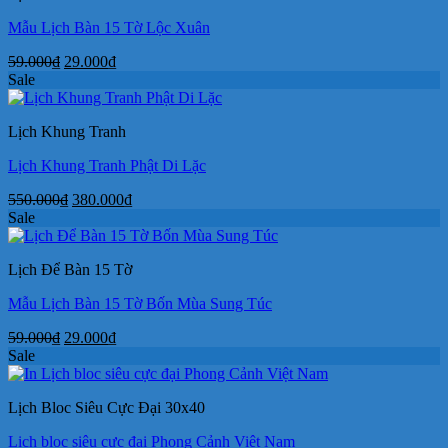
Mẫu Lịch Bàn 15 Tờ Lộc Xuân
Giá
Giá
59.000
₫
29.000
₫
gốc
hiện
Sale
là:
tại
59.000₫.
là:
Lịch Khung Tranh
29.000₫.
Lịch Khung Tranh Phật Di Lặc
Giá
Giá
550.000
₫
380.000
₫
gốc
hiện
Sale
là:
tại
550.000₫.
là:
Lịch Để Bàn 15 Tờ
380.000₫.
Mẫu Lịch Bàn 15 Tờ Bốn Mùa Sung Túc
Giá
Giá
59.000
₫
29.000
₫
gốc
hiện
Sale
là:
tại
59.000₫.
là:
Lịch Bloc Siêu Cực Đại 30x40
29.000₫.
Lịch bloc siêu cực đại Phong Cảnh Việt Nam