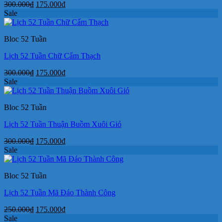
Giá
Giá
300.000
₫
175.000
₫
gốc
hiện
Sale
là:
tại
300.000₫.
là:
Bloc 52 Tuần
175.000₫.
Lịch 52 Tuần Chữ Cẩm Thạch
Giá
Giá
300.000
₫
175.000
₫
gốc
hiện
Sale
là:
tại
300.000₫.
là:
Bloc 52 Tuần
175.000₫.
Lịch 52 Tuần Thuận Buồm Xuôi Gió
Giá
Giá
300.000
₫
175.000
₫
gốc
hiện
Sale
là:
tại
300.000₫.
là:
Bloc 52 Tuần
175.000₫.
Lịch 52 Tuần Mã Đáo Thành Công
Giá
Giá
250.000
₫
175.000
₫
gốc
hiện
Sale