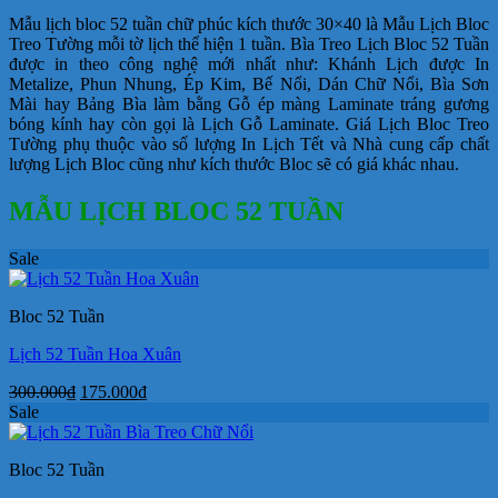
Mẫu lịch bloc 52 tuần chữ phúc kích thước 30×40 là Mẫu Lịch Bloc
Treo Tường mỗi tờ lịch thể hiện 1 tuần.
Bìa Treo Lịch Bloc 52 Tuần
được in theo công nghệ mới nhất như: Khánh Lịch được In
Metalize, Phun Nhung, Ép Kim, Bế Nổi, Dán Chữ Nổi, Bìa Sơn
Mài hay Bảng Bìa làm bằng Gỗ ép màng Laminate tráng gương
bóng kính hay còn gọi là Lịch Gỗ Laminate. Giá Lịch Bloc Treo
Tường phụ thuộc vào số lượng In Lịch Tết và Nhà cung cấp chất
lượng Lịch Bloc cũng như kích thước Bloc sẽ có giá khác nhau.
MẪU LỊCH BLOC 52 TUẦN
Sale
Bloc 52 Tuần
Lịch 52 Tuần Hoa Xuân
Giá
Giá
300.000
₫
175.000
₫
gốc
hiện
Sale
là:
tại
300.000₫.
là:
Bloc 52 Tuần
175.000₫.