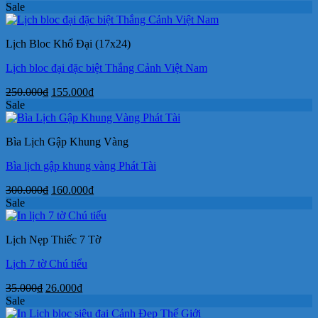
gốc
hiện
Sale
là:
tại
400.000₫.
là:
Lịch Bloc Khổ Đại (17x24)
245.000₫.
Lịch bloc đại đặc biệt Thắng Cảnh Việt Nam
Giá
Giá
250.000
₫
155.000
₫
gốc
hiện
Sale
là:
tại
250.000₫.
là:
Bìa Lịch Gập Khung Vàng
155.000₫.
Bìa lịch gập khung vàng Phát Tài
Giá
Giá
300.000
₫
160.000
₫
gốc
hiện
Sale
là:
tại
300.000₫.
là:
Lịch Nẹp Thiếc 7 Tờ
160.000₫.
Lịch 7 tờ Chú tiểu
Giá
Giá
35.000
₫
26.000
₫
gốc
hiện
Sale
là:
tại