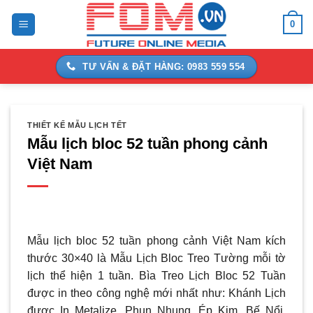
Bỏ
0
qua
nội
dung
TƯ VẤN & ĐẶT HÀNG: 0983 559 554
THIẾT KẾ MẪU LỊCH TẾT
Mẫu lịch bloc 52 tuần phong cảnh
Việt Nam
Mẫu lịch bloc 52 tuần phong cảnh Việt Nam kích
thước 30×40 là Mẫu Lịch Bloc Treo Tường mỗi tờ
lịch thể hiện 1 tuần.
Bìa Treo Lịch Bloc 52 Tuần
được in theo công nghệ mới nhất như: Khánh Lịch
được In Metalize, Phun Nhung, Ép Kim, Bế Nổi,