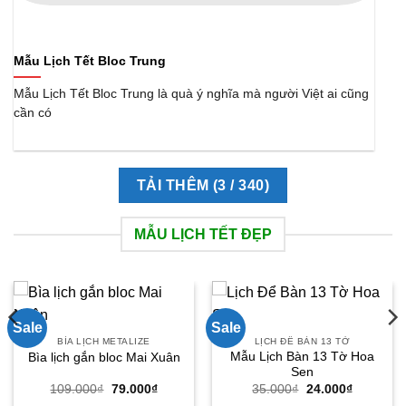
Mẫu Lịch Tết Bloc Trung
Mẫu Lịch Tết Bloc Trung là quà ý nghĩa mà người Việt ai cũng
cần có
TẢI THÊM
(
3
/ 340)
MẪU LỊCH TẾT ĐẸP
Sale
Sale
BÌA LỊCH METALIZE
LỊCH ĐỂ BÀN 13 TỜ
Mẫu Lịch Bàn 13 Tờ Hoa
Bìa lịch gắn bloc Mai Xuân
Sen
Giá
Giá
Giá
Giá
109.000
₫
79.000
₫
35.000
₫
24.000
₫
gốc
hiện
gốc
hiện