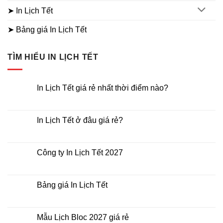
➤ In Lịch Tết
➤ Bảng giá In Lịch Tết
TÌM HIỂU IN LỊCH TẾT
In Lịch Tết giá rẻ nhất thời điểm nào?
Không
có
bình
luận
In Lịch Tết ở đâu giá rẻ?
ở
In
Không
Lịch
có
Tết
bình
giá
luận
Công ty In Lịch Tết 2027
rẻ
ở
nhất
In
Không
thời
Lịch
có
điểm
Tết
bình
nào?
ở
luận
Bảng giá In Lịch Tết
đâu
ở
giá
Công
Không
rẻ?
ty
có
In
bình
Lịch
luận
Mẫu Lịch Bloc 2027 giá rẻ
Tết
ở