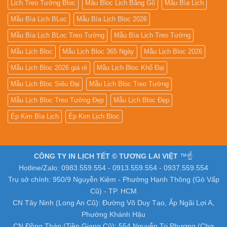
Lịch Treo Tường Bloc
Mẫu Bloc Lịch Bằng Gỗ
Mẫu Bìa Lịch
Mẫu Bìa Lịch BLoc
Mẫu Bìa Lịch Bloc 2026
Mẫu Bìa Lịch BLoc Treo Tường
Mẫu Bìa Lịch Treo Tường
Mẫu Lịch Bloc
Mẫu Lịch Bloc 365 Ngày
Mẫu Lịch Bloc 2026
Mẫu Lịch Bloc 2026 giá rẻ
Mẫu Lịch Bloc Khổ Đại
Mẫu Lịch Bloc Siêu Đại
Mẫu Lịch Bloc Treo Tường
Mẫu Lịch Bloc Treo Tường Đẹp
Mẫu Lịch Bloc Đẹp
Ép Kim Bìa Lịch
Ép Kim Lịch Bloc
CÔNG TY IN LỊCH TẾT © TƯƠNG LAI VIỆT
™☝️
Hotline/Zalo: 0983.559.554 - 0913.559.554 - 0937.559.554
Trụ sở chính: 950/9 Nguyễn Kiệm - Phường Hạnh Thông (Gò Vấp
Cũ) - TP. HCM
CN Tây Ninh (Long An Cũ): Đường Võ Duy Tạo, Ấp Ngãi Lợi A,
Phường Khánh Hậu
CN Đồng Tháp (Tiền Giang Cũ): 554 Nguyễn Tri Phương (Chợ