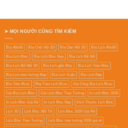
ở
Bảng
giá
In
Lịch
Để
Bàn
➤ MỌI NGƯỜI CŨNG TÌM KIẾM
Bìa 40x60
Bìa Chữ Nổi 3D
Bìa Dán Nổi 3D
Bìa Lịch 40x60
Bìa Lịch Bloc
Bìa Lịch Bloc Đẹp
Bìa Lịch Bế Nổi
Bìa Lịch Bế Nổi 3D
Bìa Lịch gắn Bloc
Bìa Lịch Treo Bloc
Bìa Lịch treo tường Đẹp
Bìa Lịch Xuân
Bìa Lịch Đẹp
Bìa Treo BLoc
Bìa Treo Lịch BLoc
Gia Công Bìa Lịch BLoc
Giá Bìa Lịch Bloc
Giá Lịch Bloc Treo Tường
In Lịch Bloc 2026
In Lịch Bloc Giá Rẻ
In Lịch Bloc Đẹp
Kích Thước Lịch Bloc
Lịch 3D
Lịch Bloc 365 Tờ
Lịch Bloc 2026 Giá Rẻ
Lịch Bloc Treo Tường
Lịch Bloc treo tường 2026 giá rẻ