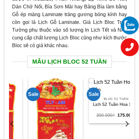
Dán Chữ Nổi, Bìa Sơn Mài hay Bảng Bìa làm bằng
Gỗ ép màng Laminate tráng gương bóng kính hay
còn gọi là Lịch Gỗ Laminate. Giá Lịch Bloc Treo
Tường phụ thuộc vào số lượng In Lịch Tết và Nhà
cung cấp chất lượng Lịch Bloc cũng như kích thước
Bloc sẽ có giá khác nhau.
MẪU LỊCH BLOC 52 TUẦN
Sale
Sale
Sa
BLOC 52 TUẦN
Lịch 52 Tuần Hoa Xuân
Giá
Giá
300.000
₫
175.000
₫
gốc
hiện
là:
tại
300.000₫.
là:
175.000₫.