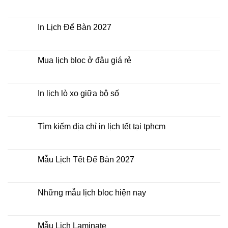
2027
Bảng
Không
giá
có
In
bình
Lịch
luận
In Lịch Để Bàn 2027
Tết
ở
Mẫu
Không
Lịch
có
Bloc
bình
2027
luận
Mua lịch bloc ở đâu giá rẻ
giá
ở
rẻ
In
Không
Lịch
có
Để
bình
Bàn
luận
In lịch lò xo giữa bộ số
2027
ở
Mua
Không
lịch
có
bloc
bình
ở
luận
Tìm kiếm địa chỉ in lịch tết tại tphcm
đâu
ở
giá
In
Không
rẻ
lịch
có
lò
bình
xo
luận
Mẫu Lịch Tết Để Bàn 2027
giữa
ở
bộ
Tìm
Không
số
kiếm
có
địa
bình
chỉ
luận
Những mẫu lịch bloc hiện nay
in
ở
lịch
Mẫu
Không
tết
Lịch
có
tại
Tết
bình
tphcm
Để
luận
Mẫu Lịch Laminate