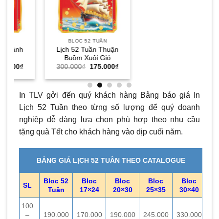
BLOC 52 TUẦN
Lịch 52 Tuần Thuận
Buồm Xuôi Gió
Giá
Giá
Giá
300.000
₫
175.000
₫
hiện
gốc
hiện
ại
là:
tại
à:
300.000₫.
là:
175.000₫.
175.000₫.
In TLV gởi đến quý khách hàng Bảng báo giá In
Lịch 52 Tuần theo từng số lượng để quý doanh
nghiệp dễ dàng lựa chọn phù hợp theo nhu cầu
tặng quà Tết cho khách hàng vào dịp cuối năm.
BẢNG GIÁ LỊCH 52 TUẦN THEO CATALOGUE
Bloc 52
Bloc
Bloc
Bloc
Bloc
SL
Tuần
17×24
20×30
25×35
30×40
100
–
190.000
170.000
190.000
245.000
330.000