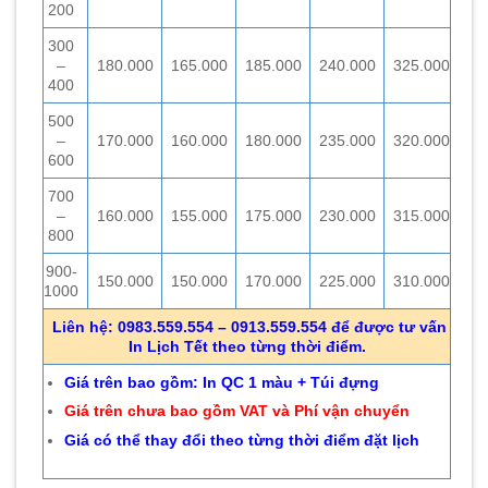
200
300
–
180.000
165.000
185.000
240.000
325.000
400
500
–
170.000
160.000
180.000
235.000
320.000
600
700
–
160.000
155.000
175.000
230.000
315.000
800
900-
150.000
150.000
170.000
225.000
310.000
1000
Liên hệ: 0983.559.554 – 0913.559.554 để được tư vấn
In Lịch Tết theo từng thời điểm.
Giá trên bao gồm: In QC 1 màu + Túi đựng
Giá trên chưa bao gồm VAT và Phí vận chuyển
Giá có thể thay đổi theo từng thời điểm đặt lịch