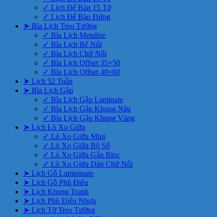
✓ Lịch Để Bàn 15 Tờ
✓ Lịch Để Bàn Đứng
➤ Bìa Lịch Treo Tường
✓ Bìa Lịch Metalize
✓ Bìa Lịch Bế Nổi
✓ Bìa Lịch Chữ Nổi
✓ Bìa Lịch Offset 35×50
✓ Bìa Lịch Offset 40×60
➤ Lịch 52 Tuần
➤ Bìa Lịch Gập
✓ Bìa Lịch Gập Laminate
✓ Bìa Lịch Gập Khung Nâu
✓ Bìa Lịch Gập Khung Vàng
➤ Lịch Lò Xo Giữa
✓ Lò Xo Giữa Mini
✓ Lò Xo Giữa Bộ Số
✓ Lò Xo Giữa Gắn Bloc
✓ Lò Xo Giữa Dán Chữ Nổi
➤ Lịch Gỗ Lamininate
➤ Lịch Gỗ Phù Điêu
➤ Lịch Khung Tranh
➤ Lịch Phù Điêu Nhựa
➤ Lịch Tờ Treo Tường