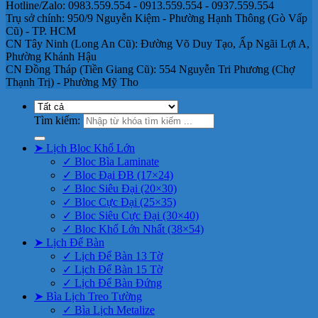
Hotline/Zalo: 0983.559.554 - 0913.559.554 - 0937.559.554
Trụ sở chính: 950/9 Nguyễn Kiệm - Phường Hạnh Thông (Gò Vấp
Cũ) - TP. HCM
CN Tây Ninh (Long An Cũ): Đường Võ Duy Tạo, Ấp Ngãi Lợi A,
Phường Khánh Hậu
CN Đồng Tháp (Tiền Giang Cũ): 554 Nguyễn Tri Phương (Chợ
Thạnh Trị) - Phường Mỹ Tho
Tìm kiếm:
➤ Lịch Bloc Khổ Lớn
✓ Bloc Bìa Laminate
✓ Bloc Đại ĐB (17×24)
✓ Bloc Siêu Đại (20×30)
✓ Bloc Cực Đại (25×35)
✓ Bloc Siêu Cực Đại (30×40)
✓ Bloc Khổ Lớn Nhất (38×54)
➤ Lịch Để Bàn
✓ Lịch Để Bàn 13 Tờ
✓ Lịch Để Bàn 15 Tờ
✓ Lịch Để Bàn Đứng
➤ Bìa Lịch Treo Tường
✓ Bìa Lịch Metalize