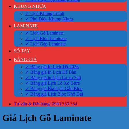
KHUNG NHỰA
✓ Lịch Khung Tranh
✓ Phù Điêu Khung Nhựa
LAMINATE
✓ Lịch Gỗ Laminate
✓ Lịch Bloc Laminate
✓ Lịch Gập Laminate
SỔ TAY
BẢNG GIÁ
✓ Bảng giá In Lịch Tết 2026
✓ Bảng giá In Lịch Để Bàn
✓ Bảng giá in Lịch Lò xo 7 tờ
✓ Bảng giá Lịch Lò Xo Giữa
✓ Bảng giá Bìa Lịch Gắn Bloc
✓ Bảng giá Lịch Bloc Khổ Đại
Tư vấn & Đặt hàng: 0983 559 554
Giá Lịch Gỗ Laminate