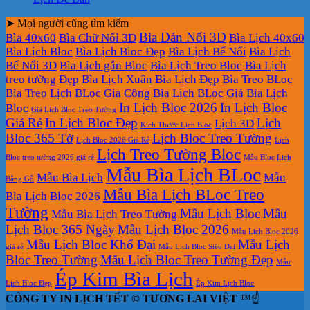
➤ Mọi người cũng tìm kiếm
Bìa Dán Nổi 3D
Bìa 40x60
Bìa Chữ Nổi 3D
Bìa Lịch 40x60
Bìa Lịch Bloc
Bìa Lịch Bloc Đẹp
Bìa Lịch Bế Nổi
Bìa Lịch
Bế Nổi 3D
Bìa Lịch gắn Bloc
Bìa Lịch Treo Bloc
Bìa Lịch
treo tường Đẹp
Bìa Lịch Xuân
Bìa Lịch Đẹp
Bìa Treo BLoc
Bìa Treo Lịch BLoc
Gia Công Bìa Lịch BLoc
Giá Bìa Lịch
In Lịch Bloc 2026
In Lịch Bloc
Bloc
Giá Lịch Bloc Treo Tường
Giá Rẻ
In Lịch Bloc Đẹp
Lịch
Lịch 3D
Kích Thước Lịch Bloc
Bloc 365 Tờ
Lịch Bloc Treo Tường
Lịch Bloc 2026 Giá Rẻ
Lịch
Lịch Treo Tường Bloc
Bloc treo tường 2026 giá rẻ
Mẫu Bloc Lịch
Mẫu Bìa Lịch BLoc
Mẫu Bìa Lịch
Mẫu
Bằng Gỗ
Mẫu Bìa Lịch BLoc Treo
Bìa Lịch Bloc 2026
Tường
Mẫu Lịch Bloc
Mẫu
Mẫu Bìa Lịch Treo Tường
Lịch Bloc 365 Ngày
Mẫu Lịch Bloc 2026
Mẫu Lịch Bloc 2026
Mẫu Lịch Bloc Khổ Đại
Mẫu Lịch
giá rẻ
Mẫu Lịch Bloc Siêu Đại
Bloc Treo Tường
Mẫu Lịch Bloc Treo Tường Đẹp
Mẫu
Ép Kim Bìa Lịch
Lịch Bloc Đẹp
Ép Kim Lịch Bloc
CÔNG TY IN LỊCH TẾT © TƯƠNG LAI VIỆT
™☝️