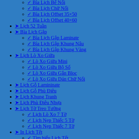
✓ Bìa Lịch Bế Nổi
✓ Bìa Lịch Chữ Nổi
✓ Bìa Lịch Offset 35×50
✓ Bìa Lịch Offset 40×60
➤ Lịch 52 Tuần
➤ Bìa Lịch Gập
✓ Bìa Lịch Gập Laminate
✓ Bìa Lịch Gập Khung Nâu
✓ Bìa Lịch Gập Khung Vàng
➤ Lịch Lò Xo Giữa
✓ Lò Xo Giữa Mini
✓ Lò Xo Giữa Bộ Số
✓ Lò Xo Giữa Gắn Bloc
✓ Lò Xo Giữa Dán Chữ Nổi
➤ Lịch Gỗ Lamininate
➤ Lịch Gỗ Phù Điêu
➤ Lịch Khung Tranh
➤ Lịch Phù Điêu Nhựa
➤ Lịch Tờ Treo Tường
✓ Lịch Lò Xo 7 Tờ
✓ Lịch Nẹp Thiếc 5 Tờ
✓ Lịch Nẹp Thiếc 7 Tờ
➤ In Lịch Tết
✓ Tìm hiểu Lịch Tết