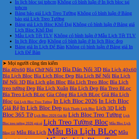
In lịch bloc tại tphcm
Không có bình luận
ở In lịch bloc tại
tphcm
Bảng báo giá Lịch Treo Tường
Không có bình luận
ở Bảng
báo giá Lịch Treo Tường
Bảng giá Lịch Bloc Khổ Đại
Không có bình luận
ở Bảng giá
Lịch Bloc Khổ Đại
Mẫu Lịch Tết TLV
Không có bình luận
ở Mẫu Lịch Tết TLV
In lịch Bloc đẹp
Không có bình luận
ở In lịch Bloc đẹp
Bảng giá In Lịch Để Bàn
Không có bình luận
ở Bảng giá In
Lịch Để Bàn
➤ Mọi người cũng tìm kiếm
Bìa Dán Nổi 3D
Bìa 40x60
Bìa Chữ Nổi 3D
Bìa Lịch 40x60
Bìa Lịch Bloc
Bìa Lịch Bloc Đẹp
Bìa Lịch Bế Nổi
Bìa Lịch
Bế Nổi 3D
Bìa Lịch gắn Bloc
Bìa Lịch Treo Bloc
Bìa Lịch
treo tường Đẹp
Bìa Lịch Xuân
Bìa Lịch Đẹp
Bìa Treo BLoc
Bìa Treo Lịch BLoc
Gia Công Bìa Lịch BLoc
Giá Bìa Lịch
In Lịch Bloc 2026
In Lịch Bloc
Bloc
Giá Lịch Bloc Treo Tường
Giá Rẻ
In Lịch Bloc Đẹp
Lịch
Lịch 3D
Kích Thước Lịch Bloc
Bloc 365 Tờ
Lịch Bloc Treo Tường
Lịch Bloc 2026 Giá Rẻ
Lịch
Lịch Treo Tường Bloc
Bloc treo tường 2026 giá rẻ
Mẫu Bloc Lịch
Mẫu Bìa Lịch BLoc
Mẫu Bìa Lịch
Mẫu
Bằng Gỗ