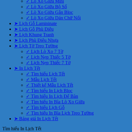
✓ Lò Xo Giữa Mini
✓ Lò Xo Giữa Bộ Số
✓ Lò Xo Giữa Gắn Bloc
✓ Lò Xo Giữa Dán Chữ Nổi
➤ Lịch Gỗ Lamininate
➤ Lịch Gỗ Phù Điêu
➤ Lịch Khung Tranh
➤ Lịch Phù Điêu Nhựa
➤ Lịch Tờ Treo Tường
✓ Lịch Lò Xo 7 Tờ
✓ Lịch Nẹp Thiếc 5 Tờ
✓ Lịch Nẹp Thiếc 7 Tờ
➤ In Lịch Tết
✓ Tìm hiểu Lịch Tết
✓ Mẫu Lịch Tết
✓ Thiết kế Mẫu Lịch Tết
✓ Tìm hiểu In Lịch Bloc
✓ Tìm hiểu In Lịch Để Bàn
✓ Tìm hiểu In Bìa Lò Xo Giữa
✓ Tìm hiểu Lịch Gỗ
✓ Tìm hiểu In Bìa Lịch Treo Tường
➤ Bảng giá In Lịch Tết
Tìm hiểu In Lịch Tết