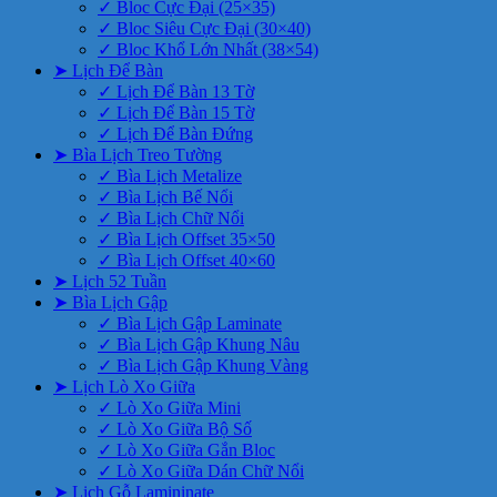
✓ Bloc Cực Đại (25×35)
✓ Bloc Siêu Cực Đại (30×40)
✓ Bloc Khổ Lớn Nhất (38×54)
➤ Lịch Để Bàn
✓ Lịch Để Bàn 13 Tờ
✓ Lịch Để Bàn 15 Tờ
✓ Lịch Để Bàn Đứng
➤ Bìa Lịch Treo Tường
✓ Bìa Lịch Metalize
✓ Bìa Lịch Bế Nổi
✓ Bìa Lịch Chữ Nổi
✓ Bìa Lịch Offset 35×50
✓ Bìa Lịch Offset 40×60
➤ Lịch 52 Tuần
➤ Bìa Lịch Gập
✓ Bìa Lịch Gập Laminate
✓ Bìa Lịch Gập Khung Nâu
✓ Bìa Lịch Gập Khung Vàng
➤ Lịch Lò Xo Giữa
✓ Lò Xo Giữa Mini
✓ Lò Xo Giữa Bộ Số
✓ Lò Xo Giữa Gắn Bloc
✓ Lò Xo Giữa Dán Chữ Nổi
➤ Lịch Gỗ Lamininate