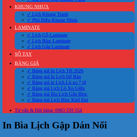
KHUNG NHỰA
✓ Lịch Khung Tranh
✓ Phù Điêu Khung Nhựa
LAMINATE
✓ Lịch Gỗ Laminate
✓ Lịch Bloc Laminate
✓ Lịch Gập Laminate
SỔ TAY
BẢNG GIÁ
✓ Bảng giá In Lịch Tết 2026
✓ Bảng giá In Lịch Để Bàn
✓ Bảng giá in Lịch Lò xo 7 tờ
✓ Bảng giá Lịch Lò Xo Giữa
✓ Bảng giá Bìa Lịch Gắn Bloc
✓ Bảng giá Lịch Bloc Khổ Đại
Tư vấn & Đặt hàng: 0983 559 554
In Bìa Lịch Gập Dán Nổi