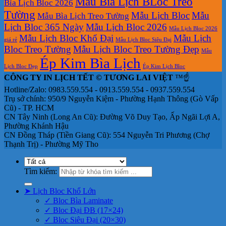
Mẫu Bìa Lịch BLoc Treo
Bìa Lịch Bloc 2026
Tường
Mẫu Lịch Bloc
Mẫu
Mẫu Bìa Lịch Treo Tường
Lịch Bloc 365 Ngày
Mẫu Lịch Bloc 2026
Mẫu Lịch Bloc 2026
Mẫu Lịch Bloc Khổ Đại
Mẫu Lịch
giá rẻ
Mẫu Lịch Bloc Siêu Đại
Bloc Treo Tường
Mẫu Lịch Bloc Treo Tường Đẹp
Mẫu
Ép Kim Bìa Lịch
Lịch Bloc Đẹp
Ép Kim Lịch Bloc
CÔNG TY IN LỊCH TẾT © TƯƠNG LAI VIỆT
™☝️
Hotline/Zalo: 0983.559.554 - 0913.559.554 - 0937.559.554
Trụ sở chính: 950/9 Nguyễn Kiệm - Phường Hạnh Thông (Gò Vấp
Cũ) - TP. HCM
CN Tây Ninh (Long An Cũ): Đường Võ Duy Tạo, Ấp Ngãi Lợi A,
Phường Khánh Hậu
CN Đồng Tháp (Tiền Giang Cũ): 554 Nguyễn Tri Phương (Chợ
Thạnh Trị) - Phường Mỹ Tho
Tìm kiếm:
➤ Lịch Bloc Khổ Lớn
✓ Bloc Bìa Laminate
✓ Bloc Đại ĐB (17×24)
✓ Bloc Siêu Đại (20×30)