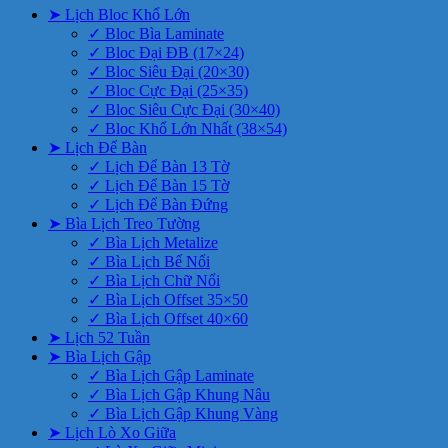
➤ Lịch Bloc Khổ Lớn
✓ Bloc Bìa Laminate
✓ Bloc Đại ĐB (17×24)
✓ Bloc Siêu Đại (20×30)
✓ Bloc Cực Đại (25×35)
✓ Bloc Siêu Cực Đại (30×40)
✓ Bloc Khổ Lớn Nhất (38×54)
➤ Lịch Để Bàn
✓ Lịch Để Bàn 13 Tờ
✓ Lịch Để Bàn 15 Tờ
✓ Lịch Để Bàn Đứng
➤ Bìa Lịch Treo Tường
✓ Bìa Lịch Metalize
✓ Bìa Lịch Bế Nổi
✓ Bìa Lịch Chữ Nổi
✓ Bìa Lịch Offset 35×50
✓ Bìa Lịch Offset 40×60
➤ Lịch 52 Tuần
➤ Bìa Lịch Gập
✓ Bìa Lịch Gập Laminate
✓ Bìa Lịch Gập Khung Nâu
✓ Bìa Lịch Gập Khung Vàng
➤ Lịch Lò Xo Giữa