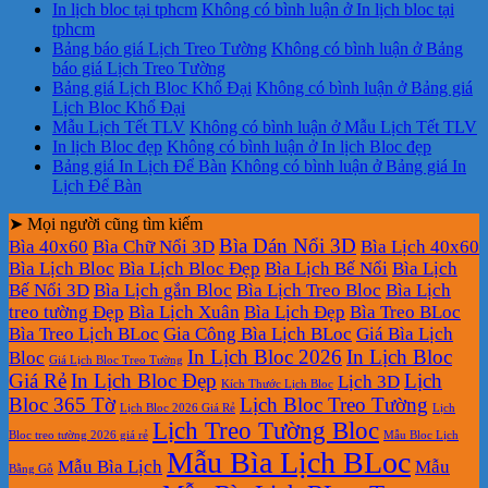
In lịch bloc tại tphcm
Không có bình luận
ở In lịch bloc tại
tphcm
Bảng báo giá Lịch Treo Tường
Không có bình luận
ở Bảng
báo giá Lịch Treo Tường
Bảng giá Lịch Bloc Khổ Đại
Không có bình luận
ở Bảng giá
Lịch Bloc Khổ Đại
Mẫu Lịch Tết TLV
Không có bình luận
ở Mẫu Lịch Tết TLV
In lịch Bloc đẹp
Không có bình luận
ở In lịch Bloc đẹp
Bảng giá In Lịch Để Bàn
Không có bình luận
ở Bảng giá In
Lịch Để Bàn
➤ Mọi người cũng tìm kiếm
Bìa Dán Nổi 3D
Bìa 40x60
Bìa Chữ Nổi 3D
Bìa Lịch 40x60
Bìa Lịch Bloc
Bìa Lịch Bloc Đẹp
Bìa Lịch Bế Nổi
Bìa Lịch
Bế Nổi 3D
Bìa Lịch gắn Bloc
Bìa Lịch Treo Bloc
Bìa Lịch
treo tường Đẹp
Bìa Lịch Xuân
Bìa Lịch Đẹp
Bìa Treo BLoc
Bìa Treo Lịch BLoc
Gia Công Bìa Lịch BLoc
Giá Bìa Lịch
In Lịch Bloc 2026
In Lịch Bloc
Bloc
Giá Lịch Bloc Treo Tường
Giá Rẻ
In Lịch Bloc Đẹp
Lịch
Lịch 3D
Kích Thước Lịch Bloc
Bloc 365 Tờ
Lịch Bloc Treo Tường
Lịch Bloc 2026 Giá Rẻ
Lịch
Lịch Treo Tường Bloc
Bloc treo tường 2026 giá rẻ
Mẫu Bloc Lịch
Mẫu Bìa Lịch BLoc
Mẫu Bìa Lịch
Mẫu
Bằng Gỗ