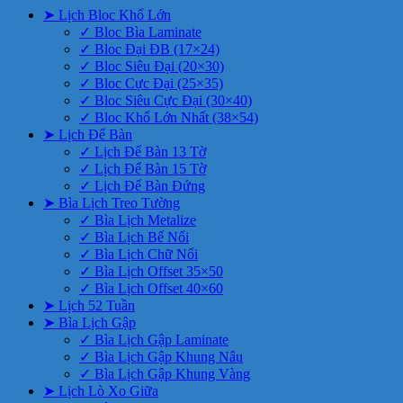
➤ Lịch Bloc Khổ Lớn
✓ Bloc Bìa Laminate
✓ Bloc Đại ĐB (17×24)
✓ Bloc Siêu Đại (20×30)
✓ Bloc Cực Đại (25×35)
✓ Bloc Siêu Cực Đại (30×40)
✓ Bloc Khổ Lớn Nhất (38×54)
➤ Lịch Để Bàn
✓ Lịch Để Bàn 13 Tờ
✓ Lịch Để Bàn 15 Tờ
✓ Lịch Để Bàn Đứng
➤ Bìa Lịch Treo Tường
✓ Bìa Lịch Metalize
✓ Bìa Lịch Bế Nổi
✓ Bìa Lịch Chữ Nổi
✓ Bìa Lịch Offset 35×50
✓ Bìa Lịch Offset 40×60
➤ Lịch 52 Tuần
➤ Bìa Lịch Gập
✓ Bìa Lịch Gập Laminate
✓ Bìa Lịch Gập Khung Nâu
✓ Bìa Lịch Gập Khung Vàng
➤ Lịch Lò Xo Giữa