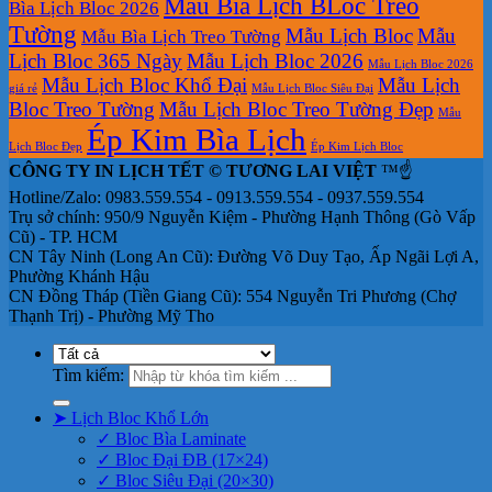
Mẫu Bìa Lịch BLoc Treo
Bìa Lịch Bloc 2026
Tường
Mẫu Lịch Bloc
Mẫu
Mẫu Bìa Lịch Treo Tường
Lịch Bloc 365 Ngày
Mẫu Lịch Bloc 2026
Mẫu Lịch Bloc 2026
Mẫu Lịch Bloc Khổ Đại
Mẫu Lịch
giá rẻ
Mẫu Lịch Bloc Siêu Đại
Bloc Treo Tường
Mẫu Lịch Bloc Treo Tường Đẹp
Mẫu
Ép Kim Bìa Lịch
Lịch Bloc Đẹp
Ép Kim Lịch Bloc
CÔNG TY IN LỊCH TẾT © TƯƠNG LAI VIỆT
™☝️
Hotline/Zalo: 0983.559.554 - 0913.559.554 - 0937.559.554
Trụ sở chính: 950/9 Nguyễn Kiệm - Phường Hạnh Thông (Gò Vấp
Cũ) - TP. HCM
CN Tây Ninh (Long An Cũ): Đường Võ Duy Tạo, Ấp Ngãi Lợi A,
Phường Khánh Hậu
CN Đồng Tháp (Tiền Giang Cũ): 554 Nguyễn Tri Phương (Chợ
Thạnh Trị) - Phường Mỹ Tho
Tìm kiếm:
➤ Lịch Bloc Khổ Lớn
✓ Bloc Bìa Laminate
✓ Bloc Đại ĐB (17×24)
✓ Bloc Siêu Đại (20×30)