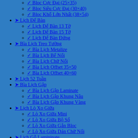
✓ Bloc Cực Đại (25×35)
✓ Bloc Siêu Cực Đại (30×40)
✓ Bloc Khổ Lớn Nhất (38×54)
➤ Lịch Để Bàn
✓ Lịch Để Bàn 13 Tờ
✓ Lịch Để Bàn 15 Tờ
✓ Lịch Để Bàn Đứng
➤ Bìa Lịch Treo Tường
✓ Bìa Lịch Metalize
✓ Bìa Lịch Bế Nổi
✓ Bìa Lịch Chữ Nổi
✓ Bìa Lịch Offset 35×50
✓ Bìa Lịch Offset 40×60
➤ Lịch 52 Tuần
➤ Bìa Lịch Gập
✓ Bìa Lịch Gập Laminate
✓ Bìa Lịch Gập Khung Nâu
✓ Bìa Lịch Gập Khung Vàng
➤ Lịch Lò Xo Giữa
✓ Lò Xo Giữa Mini
✓ Lò Xo Giữa Bộ Số
✓ Lò Xo Giữa Gắn Bloc
✓ Lò Xo Giữa Dán Chữ Nổi
➤ Lịch Gỗ Lamininate