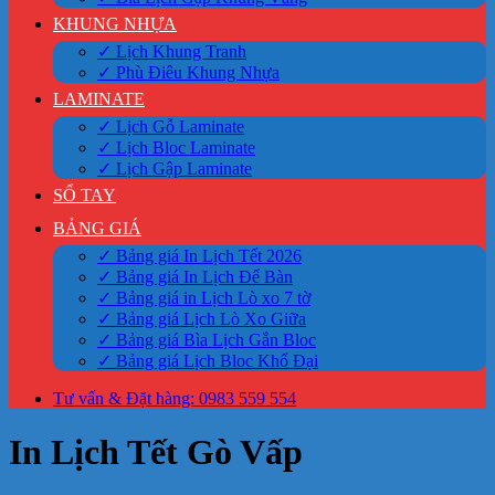
KHUNG NHỰA
✓ Lịch Khung Tranh
✓ Phù Điêu Khung Nhựa
LAMINATE
✓ Lịch Gỗ Laminate
✓ Lịch Bloc Laminate
✓ Lịch Gập Laminate
SỔ TAY
BẢNG GIÁ
✓ Bảng giá In Lịch Tết 2026
✓ Bảng giá In Lịch Để Bàn
✓ Bảng giá in Lịch Lò xo 7 tờ
✓ Bảng giá Lịch Lò Xo Giữa
✓ Bảng giá Bìa Lịch Gắn Bloc
✓ Bảng giá Lịch Bloc Khổ Đại
Tư vấn & Đặt hàng: 0983 559 554
In Lịch Tết Gò Vấp