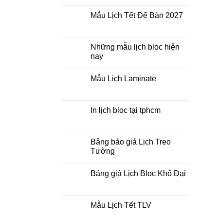
Không
lò
có
xo
Mẫu Lịch Tết Để Bàn 2027
bình
giữa
luận
bộ
Không
ở
số
có
Tìm
bình
kiếm
luận
Những mẫu lịch bloc hiện
địa
ở
chỉ
nay
Mẫu
in
Lịch
lịch
Không
Tết
tết
có
Để
Mẫu Lịch Laminate
tại
bình
Bàn
tphcm
luận
2027
Không
ở
có
Những
bình
mẫu
luận
In lịch bloc tại tphcm
lịch
ở
bloc
Mẫu
Không
hiện
Lịch
có
nay
Laminate
bình
luận
Bảng báo giá Lịch Treo
ở
Tường
In
lịch
Không
bloc
có
tại
Bảng giá Lịch Bloc Khổ Đại
bình
tphcm
luận
Không
ở
có
Bảng
bình
báo
luận
Mẫu Lịch Tết TLV
giá
ở
Lịch
Bảng
Không
Treo