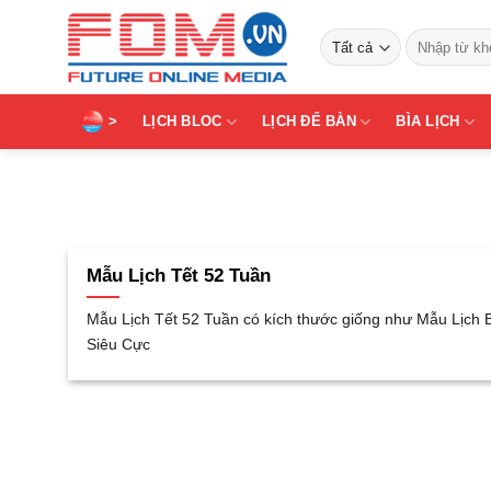
Bỏ
Tìm
qua
kiếm:
nội
dung
>
LỊCH BLOC
LỊCH ĐỂ BÀN
BÌA LỊCH
Mẫu Lịch Tết 52 Tuần
Mẫu Lịch Tết 52 Tuần có kích thước giống như Mẫu Lịch 
Siêu Cực