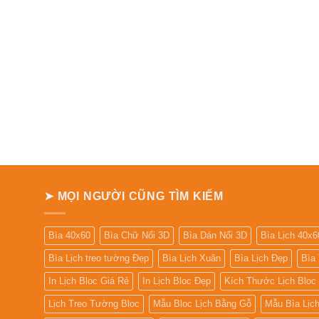
➤ MỌI NGƯỜI CŨNG TÌM KIẾM
Bìa 40x60
Bìa Chữ Nổi 3D
Bìa Dán Nổi 3D
Bìa Lịch 40x6
Bìa Lịch treo tường Đẹp
Bìa Lịch Xuân
Bìa Lịch Đẹp
Bìa
In Lịch Bloc Giá Rẻ
In Lịch Bloc Đẹp
Kích Thước Lịch Bloc
Lịch Treo Tường Bloc
Mẫu Bloc Lịch Bằng Gỗ
Mẫu Bìa Lịc