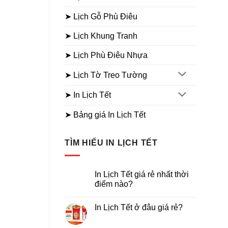
➤ Lịch Gỗ Phù Điêu
➤ Lịch Khung Tranh
➤ Lịch Phù Điêu Nhựa
➤ Lịch Tờ Treo Tường
➤ In Lịch Tết
➤ Bảng giá In Lịch Tết
TÌM HIỂU IN LỊCH TẾT
In Lịch Tết giá rẻ nhất thời
điểm nào?
Không
có
In Lịch Tết ở đâu giá rẻ?
bình
luận
Không
ở
có
In