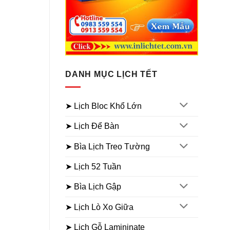
DANH MỤC LỊCH TẾT
➤ Lịch Bloc Khổ Lớn
➤ Lịch Để Bàn
➤ Bìa Lịch Treo Tường
➤ Lịch 52 Tuần
➤ Bìa Lịch Gập
➤ Lịch Lò Xo Giữa
➤ Lịch Gỗ Lamininate