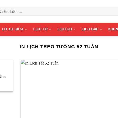
LÒ XO GIỮA
LỊCH TỜ
LỊCH GỖ
LỊCH GẬP
KHUN
IN LỊCH TREO TƯỜNG 52 TUẦN
Bloc