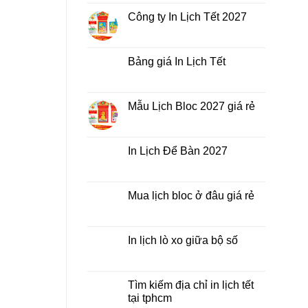
bình
Lịch
luận
Công ty In Lịch Tết 2027
Tết
ở
giá
In
Không
rẻ
Lịch
có
nhất
Tết
bình
thời
ở
luận
Bảng giá In Lịch Tết
điểm
đâu
ở
nào?
giá
Công
Không
rẻ?
ty
có
In
bình
Lịch
luận
Mẫu Lịch Bloc 2027 giá rẻ
Tết
ở
2027
Bảng
Không
giá
có
In
bình
Lịch
luận
In Lịch Để Bàn 2027
Tết
ở
Mẫu
Không
Lịch
có
Bloc
bình
2027
luận
Mua lịch bloc ở đâu giá rẻ
giá
ở
rẻ
In
Không
Lịch
có
Để
bình
Bàn
luận
In lịch lò xo giữa bộ số
2027
ở
Mua
Không
lịch
có
bloc
bình
ở
luận
Tìm kiếm địa chỉ in lịch tết
đâu
ở
tại tphcm
giá
In
rẻ
lịch