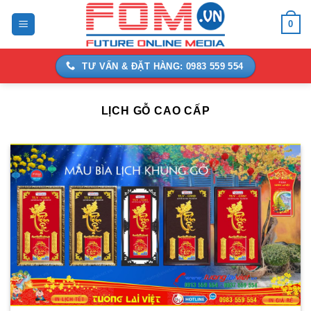
Bỏ
0
qua
nội
dung
TƯ VẤN & ĐẶT HÀNG: 0983 559 554
LỊCH GỖ CAO CẤP