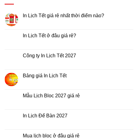
In Lịch Tết giá rẻ nhất thời điểm nào?
Không
có
bình
luận
In Lịch Tết ở đâu giá rẻ?
ở
In
Không
Lịch
có
Tết
bình
giá
luận
Công ty In Lịch Tết 2027
rẻ
ở
nhất
In
Không
thời
Lịch
có
điểm
Tết
bình
nào?
ở
luận
Bảng giá In Lịch Tết
đâu
ở
giá
Công
Không
rẻ?
ty
có
In
bình
Lịch
luận
Mẫu Lịch Bloc 2027 giá rẻ
Tết
ở
2027
Bảng
Không
giá
có
In
bình
Lịch
luận
In Lịch Để Bàn 2027
Tết
ở
Mẫu
Không
Lịch
có
Bloc
bình
2027
luận
Mua lịch bloc ở đâu giá rẻ
giá
ở