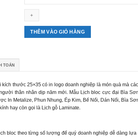
bloc
cực
đại
Bìa
Sơn
THÊM VÀO GIỎ HÀNG
Mài
số
lượng
H TOÁN
đại kích thước 25×35 có in logo doanh nghiệp là món quà mà cá
à người thân nhân dịp năm mới.
Mẫu Lịch bloc cực đại Bìa Sơ
ược In Metalize, Phun Nhung, Ép Kim, Bế Nổi, Dán Nổi, Bìa Sơ
ính hay còn gọi là Lịch gỗ Laminate.
ịch bloc theo từng số lượng để quý doanh nghiệp dễ dàng lựa