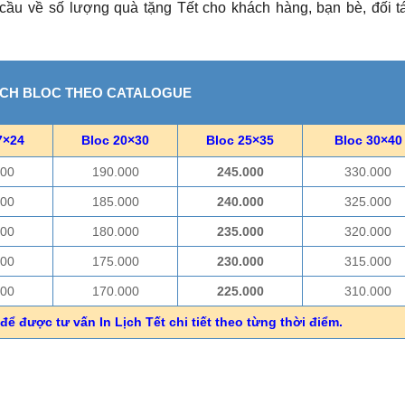
 cầu về số lượng quà tặng Tết cho khách hàng, bạn bè, đối t
ỊCH BLOC THEO CATALOGUE
7×24
Bloc 20×30
Bloc 25×35
Bloc 30×40
000
190.000
245.000
330.000
000
185.000
240.000
325.000
000
180.000
235.000
320.000
000
175.000
230.000
315.000
000
170.000
225.000
310.000
để được tư vấn In Lịch Tết chi tiết theo từng thời điểm.