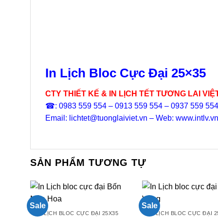
40.000₫.
là:
29.000₫.
In Lịch Bloc Cực Đại 25×35
CTY THIẾT KẾ & IN LỊCH TẾT TƯƠNG LAI VIỆ
☎: 0983 559 554 – 0913 559 554 – 0937 559 55
Email: lichtet@tuonglaiviet.vn – Web: www.intlv.v
SẢN PHẨM TƯƠNG TỰ
Sale
Sale
LỊCH BLOC CỰC ĐẠI 25X35
LỊCH BLOC CỰC ĐẠI 2