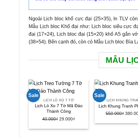
Ngoài Lịch bloc khổ cực đại (25×35), In TLV còn
Mẫu Lịch bloc Khổ đại như: Lịch bloc siêu cực đạ
đại (17×24), Lịch bloc đại (15×20) khổ A5 gắn vớ
(38×54). Bên cạnh đó, còn có Mẫu Lịch bloc Bìa L
MẪU LỊ
Sale
Sale
LỊCH LÒ XO 7 TỜ
LỊCH KHUNG TR
Lịch Lò Xo 7 Tờ Mã Đáo
Lịch Khung Tranh P
Thành Công
Giá
550.000
₫
380.0
Giá
Giá
40.000
₫
29.000
₫
gốc
gốc
hiện
là:
là:
tại
550.00