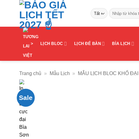
Bỏ
Tìm
qua
kiếm:
nội
dung
>
LỊCH BLOC
LỊCH ĐỂ BÀN
BÌA LỊCH
Trang chủ
»
Mẫu Lịch
»
MẪU LỊCH BLOC KHỔ ĐẠI
Sale