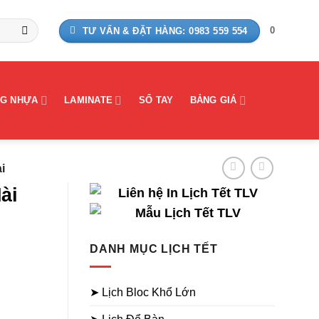
0
TƯ VẤN & ĐẶT HÀNG: 0983 559 554
G NHỰA
LAMINATE
SỔ TAY
BẢNG GIÁ
i
ài
DANH MỤC LỊCH TẾT
➤ Lịch Bloc Khổ Lớn