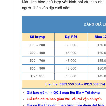
Mẫu lịch bloc phù hợp với kinh phí và theo nhu
người thân vào dịp cuối năm.
BẢNG GIÁ L
Số lượng
Đại Rời
Bloc 1
100 – 200
50.000
170.
300 – 400
48.000
160.
500 – 700
45.000
155.
800 – 900
42.000
150.
Từ 1.000
40.000
145.
Liên hệ: 0983.559.554 – 0913.559.554 
Giá bao gồm: In QC 1 màu lên Bìa + Túi đựng
Giá trên chưa bao gồm VAT và Phí vận chuyển
Giá có thể thay đổi theo từng thời điểm đặt lịch