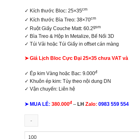
cm
✓
Kích thước Bloc: 25×35
cm
✓ Kích thước Bìa Treo: 38×70
gsm
✓ Ruột Giấy Couche Matt: 60.2
✓
Bìa Treo & Hộp In Metalize, Bế Nổi 3D
✓ Túi Vải hoặc Túi Giấy in offset
cán màng
➤ Giá Lịch Bloc Cực Đại 25×35 chưa VAT và
đ
✓ Ép kim Vàng hoặc Bạc: 9.000
✓ Khuôn ép kim: Tùy theo nội dung DN
✓ Vận chuyển: Liên hệ
đ
➤ MUA LẺ:
380.000
–
LH
Zalo:
0983 559 554
Lịch