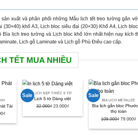
 sản xuất và phân phối những Mẫu lịch tết treo tường gắn vớ
i (30×40) khổ A3, Lịch bloc siêu đại (20×30) Khổ A4, Lịch blo
i Bìa lịch treo tường và Lịch bloc khổ lớn nhất hiện nay kích 
aminate, Lịch gỗ Laminate và Lịch gỗ Phù Điêu cao cấp.
CH TẾT MUA NHIỀU
LỊCH NẸP THIẾC 5 TỜ
Sale
Sale
Lịch 5 tờ Dáng việt
ANH
BÌA LỊCH METALIZE
Bìa lịch gắn bloc Phước
Giá
Giá
hát Tài
32.000
₫
23.000
₫
thọ toàn
gốc
hiện
Giá
00
₫
Giá
109.000
₫
79.000
₫
là:
tại
hiện
gốc
h
32.000₫.
là:
tại
là:
t
23.000₫.
0₫.
là: