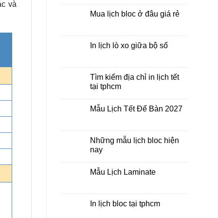
ác và
Bloc
bình
2027
luận
Mua lịch bloc ở đâu giá rẻ
giá
ở
rẻ
In
Không
Lịch
có
Để
bình
Bàn
luận
In lịch lò xo giữa bộ số
2027
ở
Mua
Không
lịch
có
bloc
bình
ở
luận
Tìm kiếm địa chỉ in lịch tết
đâu
ở
tại tphcm
giá
In
rẻ
lịch
Không
lò
có
xo
Mẫu Lịch Tết Để Bàn 2027
bình
giữa
luận
bộ
Không
ở
số
có
Tìm
bình
kiếm
luận
Những mẫu lịch bloc hiện
địa
ở
chỉ
nay
Mẫu
in
Lịch
lịch
Không
Tết
tết
có
Để
Mẫu Lịch Laminate
tại
bình
Bàn
tphcm
luận
2027
Không
ở
có
Những
bình
mẫu
luận
In lịch bloc tại tphcm
lịch
ở
bloc
Mẫu
Không
hiện