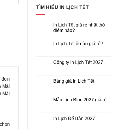
TÌM HIỂU IN LỊCH TẾT
In Lịch Tết giá rẻ nhất thời
điểm nào?
Không
có
In Lịch Tết ở đâu giá rẻ?
bình
luận
Không
ở
có
In
bình
Lịch
luận
Công ty In Lịch Tết 2027
Tết
ở
giá
In
Không
rẻ
Lịch
có
nhất
Tết
bình
thời
c đơn
ở
luận
Bảng giá In Lịch Tết
điểm
đâu
ở
nào?
n Mài
giá
Công
Không
rẻ?
ty
có
n Mài
In
bình
Lịch
luận
Mẫu Lịch Bloc 2027 giá rẻ
Tết
ở
2027
Bảng
Không
giá
có
In
bình
Lịch
luận
In Lịch Để Bàn 2027
Tết
ở
 chọn
Mẫu
Không
Lịch
có