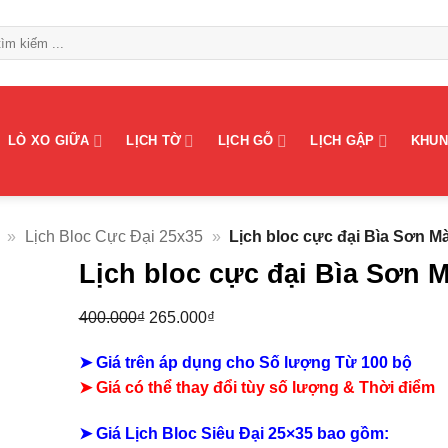
LÒ XO GIỮA
LỊCH TỜ
LỊCH GỖ
LỊCH GẬP
KHUN
»
Lịch Bloc Cực Đại 25x35
»
Lịch bloc cực đại Bìa Sơn Mà
Lịch bloc cực đại Bìa Sơn M
Giá
Giá
400.000
₫
265.000
₫
gốc
hiện
➤ Giá trên áp dụng cho Số lượng Từ 100 bộ
là:
tại
➤ Giá có thể thay đổi tùy số lượng & Thời điểm
400.000₫.
là:
265.000₫.
➤ Giá Lịch Bloc Siêu Đại 25×35 bao gồm: