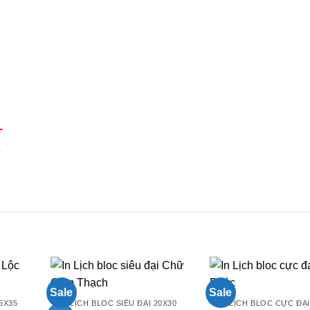
109.000₫
l
380.000₫.
7
T
4
n
Sale
Sale
5X35
LỊCH BLOC SIÊU ĐẠI 20X30
LỊCH BLOC CỰC ĐẠI