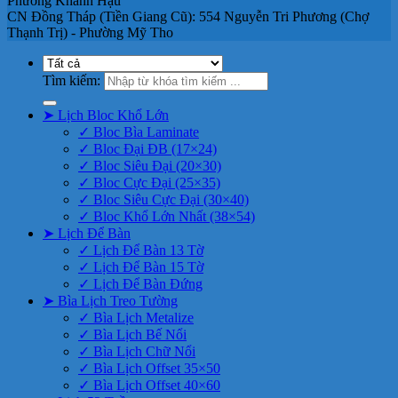
Phường Khánh Hậu
CN Đồng Tháp (Tiền Giang Cũ): 554 Nguyễn Tri Phương (Chợ
Thạnh Trị) - Phường Mỹ Tho
Tìm kiếm:
➤ Lịch Bloc Khổ Lớn
✓ Bloc Bìa Laminate
✓ Bloc Đại ĐB (17×24)
✓ Bloc Siêu Đại (20×30)
✓ Bloc Cực Đại (25×35)
✓ Bloc Siêu Cực Đại (30×40)
✓ Bloc Khổ Lớn Nhất (38×54)
➤ Lịch Để Bàn
✓ Lịch Để Bàn 13 Tờ
✓ Lịch Để Bàn 15 Tờ
✓ Lịch Để Bàn Đứng
➤ Bìa Lịch Treo Tường
✓ Bìa Lịch Metalize
✓ Bìa Lịch Bế Nổi
✓ Bìa Lịch Chữ Nổi
✓ Bìa Lịch Offset 35×50
✓ Bìa Lịch Offset 40×60