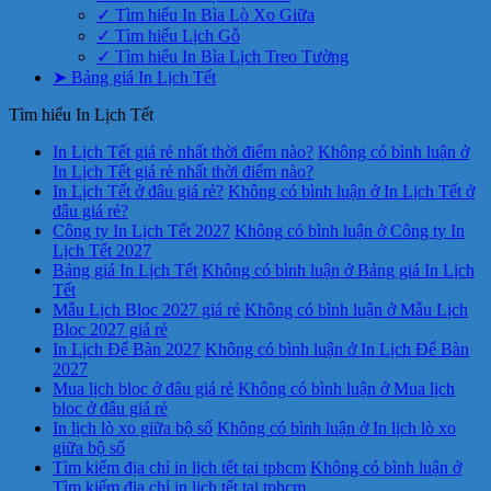
✓ Tìm hiểu In Bìa Lò Xo Giữa
✓ Tìm hiểu Lịch Gỗ
✓ Tìm hiểu In Bìa Lịch Treo Tường
➤ Bảng giá In Lịch Tết
Tìm hiểu In Lịch Tết
In Lịch Tết giá rẻ nhất thời điểm nào?
Không có bình luận
ở
In Lịch Tết giá rẻ nhất thời điểm nào?
In Lịch Tết ở đâu giá rẻ?
Không có bình luận
ở In Lịch Tết ở
đâu giá rẻ?
Công ty In Lịch Tết 2027
Không có bình luận
ở Công ty In
Lịch Tết 2027
Bảng giá In Lịch Tết
Không có bình luận
ở Bảng giá In Lịch
Tết
Mẫu Lịch Bloc 2027 giá rẻ
Không có bình luận
ở Mẫu Lịch
Bloc 2027 giá rẻ
In Lịch Để Bàn 2027
Không có bình luận
ở In Lịch Để Bàn
2027
Mua lịch bloc ở đâu giá rẻ
Không có bình luận
ở Mua lịch
bloc ở đâu giá rẻ
In lịch lò xo giữa bộ số
Không có bình luận
ở In lịch lò xo
giữa bộ số
Tìm kiếm địa chỉ in lịch tết tại tphcm
Không có bình luận
ở
Tìm kiếm địa chỉ in lịch tết tại tphcm