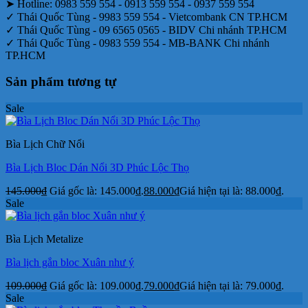
➤ Hotline: 0983 559 554 - 0913 559 554 - 0937 559 554
✓ Thái Quốc Tùng - 9983 559 554 - Vietcombank CN TP.HCM
✓ Thái Quốc Tùng - 09 6565 0565 - BIDV Chi nhánh TP.HCM
✓ Thái Quốc Tùng - 0983 559 554 - MB-BANK Chi nhánh
TP.HCM
Sản phẩm tương tự
Sale
Bìa Lịch Chữ Nổi
Bìa Lịch Bloc Dán Nổi 3D Phúc Lộc Thọ
145.000
₫
Giá gốc là: 145.000₫.
88.000
₫
Giá hiện tại là: 88.000₫.
Sale
Bìa Lịch Metalize
Bìa lịch gắn bloc Xuân như ý
109.000
₫
Giá gốc là: 109.000₫.
79.000
₫
Giá hiện tại là: 79.000₫.
Sale