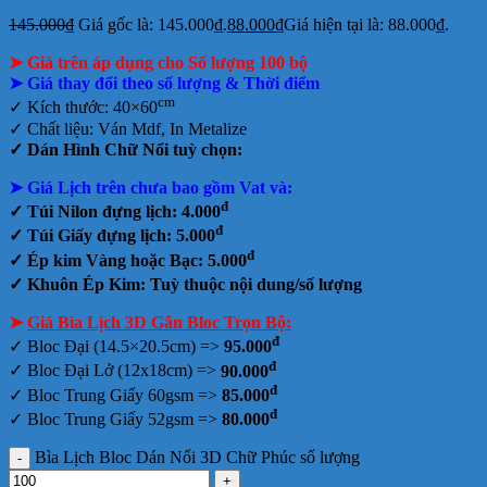
145.000
₫
Giá gốc là: 145.000₫.
88.000
₫
Giá hiện tại là: 88.000₫.
➤ Giá trên áp dụng cho Số lượng 100 bộ
➤ Giá thay đổi theo số lượng & Thời điểm
cm
✓ Kích thước: 40×60
✓ Chất liệu:
Ván Mdf,
In Metalize
✓
Dán Hình Chữ Nổi tuỳ chọn:
➤ Giá Lịch trên chưa bao gồm
Vat và:
đ
✓ Túi Nilon đựng lịch: 4.000
đ
✓ Túi Giấy đựng lịch: 5.000
đ
✓ Ép kim Vàng hoặc Bạc: 5.000
✓ Khuôn Ép Kim: Tuỳ thuộc nội dung/số lượng
➤
Giá Bìa Lịch 3D Gắn Bloc Trọn Bộ:
đ
✓
Bloc Đại (14.5×20.5cm) =>
95.000
đ
✓ Bloc Đại Lở (12x18cm) =>
90.000
đ
✓ Bloc Trung Giấy 60gsm =>
85.000
đ
✓ Bloc Trung Giấy 52gsm =>
80.000
Bìa Lịch Bloc Dán Nổi 3D Chữ Phúc số lượng