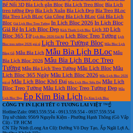
Bế Nổi 3D
Bìa Lịch gắn Bloc
Bìa Lịch Treo Bloc
Bìa Lịch
treo tường Đẹp
Bìa Lịch Xuân
Bìa Lịch Đẹp
Bìa Treo BLoc
Bìa Treo Lịch BLoc
Gia Công Bìa Lịch BLoc
Giá Bìa Lịch
In Lịch Bloc 2026
In Lịch Bloc
Bloc
Giá Lịch Bloc Treo Tường
Giá Rẻ
In Lịch Bloc Đẹp
Lịch
Lịch 3D
Kích Thước Lịch Bloc
Bloc 365 Tờ
Lịch Bloc Treo Tường
Lịch Bloc 2026 Giá Rẻ
Lịch
Lịch Treo Tường Bloc
Bloc treo tường 2026 giá rẻ
Mẫu Bloc Lịch
Mẫu Bìa Lịch BLoc
Mẫu Bìa Lịch
Mẫu
Bằng Gỗ
Mẫu Bìa Lịch BLoc Treo
Bìa Lịch Bloc 2026
Tường
Mẫu Lịch Bloc
Mẫu
Mẫu Bìa Lịch Treo Tường
Lịch Bloc 365 Ngày
Mẫu Lịch Bloc 2026
Mẫu Lịch Bloc 2026
Mẫu Lịch Bloc Khổ Đại
Mẫu Lịch
giá rẻ
Mẫu Lịch Bloc Siêu Đại
Bloc Treo Tường
Mẫu Lịch Bloc Treo Tường Đẹp
Mẫu
Ép Kim Bìa Lịch
Lịch Bloc Đẹp
Ép Kim Lịch Bloc
CÔNG TY IN LỊCH TẾT © TƯƠNG LAI VIỆT
™☝️
Hotline/Zalo: 0983.559.554 - 0913.559.554 - 0937.559.554
Trụ sở chính: 950/9 Nguyễn Kiệm - Phường Hạnh Thông (Gò Vấp
Cũ) - TP. HCM
CN Tây Ninh (Long An Cũ): Đường Võ Duy Tạo, Ấp Ngãi Lợi A,