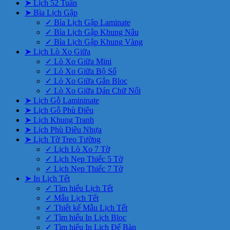
➤ Lịch 52 Tuần
➤ Bìa Lịch Gập
✓ Bìa Lịch Gập Laminate
✓ Bìa Lịch Gập Khung Nâu
✓ Bìa Lịch Gập Khung Vàng
➤ Lịch Lò Xo Giữa
✓ Lò Xo Giữa Mini
✓ Lò Xo Giữa Bộ Số
✓ Lò Xo Giữa Gắn Bloc
✓ Lò Xo Giữa Dán Chữ Nổi
➤ Lịch Gỗ Lamininate
➤ Lịch Gỗ Phù Điêu
➤ Lịch Khung Tranh
➤ Lịch Phù Điêu Nhựa
➤ Lịch Tờ Treo Tường
✓ Lịch Lò Xo 7 Tờ
✓ Lịch Nẹp Thiếc 5 Tờ
✓ Lịch Nẹp Thiếc 7 Tờ
➤ In Lịch Tết
✓ Tìm hiểu Lịch Tết
✓ Mẫu Lịch Tết
✓ Thiết kế Mẫu Lịch Tết
✓ Tìm hiểu In Lịch Bloc
✓ Tìm hiểu In Lịch Để Bàn