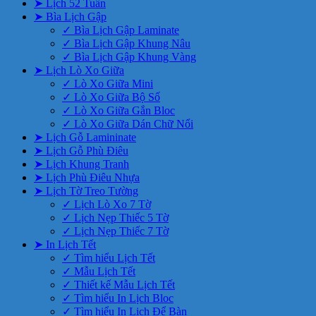
➤ Lịch 52 Tuần
➤ Bìa Lịch Gập
✓ Bìa Lịch Gập Laminate
✓ Bìa Lịch Gập Khung Nâu
✓ Bìa Lịch Gập Khung Vàng
➤ Lịch Lò Xo Giữa
✓ Lò Xo Giữa Mini
✓ Lò Xo Giữa Bộ Số
✓ Lò Xo Giữa Gắn Bloc
✓ Lò Xo Giữa Dán Chữ Nổi
➤ Lịch Gỗ Lamininate
➤ Lịch Gỗ Phù Điêu
➤ Lịch Khung Tranh
➤ Lịch Phù Điêu Nhựa
➤ Lịch Tờ Treo Tường
✓ Lịch Lò Xo 7 Tờ
✓ Lịch Nẹp Thiếc 5 Tờ
✓ Lịch Nẹp Thiếc 7 Tờ
➤ In Lịch Tết
✓ Tìm hiểu Lịch Tết
✓ Mẫu Lịch Tết
✓ Thiết kế Mẫu Lịch Tết
✓ Tìm hiểu In Lịch Bloc
✓ Tìm hiểu In Lịch Để Bàn