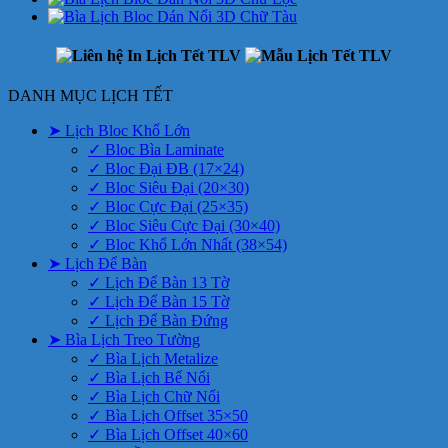
DANH MỤC LỊCH TẾT
➤ Lịch Bloc Khổ Lớn
✓ Bloc Bìa Laminate
✓ Bloc Đại ĐB (17×24)
✓ Bloc Siêu Đại (20×30)
✓ Bloc Cực Đại (25×35)
✓ Bloc Siêu Cực Đại (30×40)
✓ Bloc Khổ Lớn Nhất (38×54)
➤ Lịch Để Bàn
✓ Lịch Để Bàn 13 Tờ
✓ Lịch Để Bàn 15 Tờ
✓ Lịch Để Bàn Đứng
➤ Bìa Lịch Treo Tường
✓ Bìa Lịch Metalize
✓ Bìa Lịch Bế Nổi
✓ Bìa Lịch Chữ Nổi
✓ Bìa Lịch Offset 35×50
✓ Bìa Lịch Offset 40×60