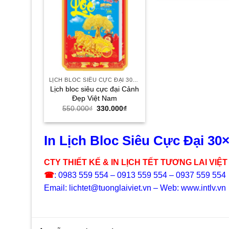
550.0
LỊCH BLOC SIÊU CỰC ĐẠI 30X40
Lịch bloc siêu cực đại Cảnh
Đẹp Việt Nam
Giá
Giá
550.000
₫
330.000
₫
gốc
hiện
là:
tại
550.000₫.
là:
330.000₫.
In Lịch Bloc Siêu Cực Đại 30
CTY THIẾT KẾ & IN LỊCH TẾT TƯƠNG LAI VIỆT
☎
: 0983 559 554 – 0913 559 554 – 0937 559 554
Email: lichtet@tuonglaiviet.vn – Web: www.intlv.vn