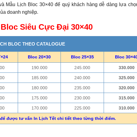
và Mẫu Lịch Bloc 30×40 để quý khách hàng dễ dàng lựa chọ
 của doanh nghiệp.
 Bloc Siêu Cực Đại 30×40
ỊCH BLOC THEO CATALOGUE
7×24
Bloc 20×30
Bloc 25×35
Bloc 30×4
00
190.000
245.000
330.000
00
185.000
240.000
325.000
00
180.000
235.000
320.000
00
175.000
230.000
315.000
00
170.000
225.000
310.000
để được tư vấn In Lịch Tết chi tiết theo từng thời điểm.