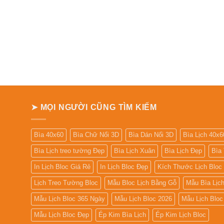
➤ MỌI NGƯỜI CŨNG TÌM KIẾM
Bìa 40x60
Bìa Chữ Nổi 3D
Bìa Dán Nổi 3D
Bìa Lịch 40x6
Bìa Lịch treo tường Đẹp
Bìa Lịch Xuân
Bìa Lịch Đẹp
Bìa
In Lịch Bloc Giá Rẻ
In Lịch Bloc Đẹp
Kích Thước Lịch Bloc
Lịch Treo Tường Bloc
Mẫu Bloc Lịch Bằng Gỗ
Mẫu Bìa Lịc
Mẫu Lịch Bloc 365 Ngày
Mẫu Lịch Bloc 2026
Mẫu Lịch Bloc 
Mẫu Lịch Bloc Đẹp
Ép Kim Bìa Lịch
Ép Kim Lịch Bloc