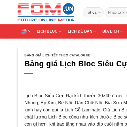
Bỏ
Tìm
qua
kiếm:
nội
dung
>
LỊCH BLOC
LỊCH ĐỂ BÀN
BÌA LỊCH
BẢNG GIÁ LỊCH TẾT THEO CATALOGUE
Bảng giá Lịch Bloc Siêu Cự
Lịch Bloc Siêu Cực Đại kích thước 30×40 được i
Nhung, Ép Kim, Bế Nổi, Dán Chữ Nổi, Bìa Sơn M
kính hay còn gọi là Lịch Gỗ Laminate. Giá Lịch B
chất lượng Lịch Bloc cũng như kích thước Bloc s
còn gì hơn, khi trao tặng nhau vào dịp cuối năm 