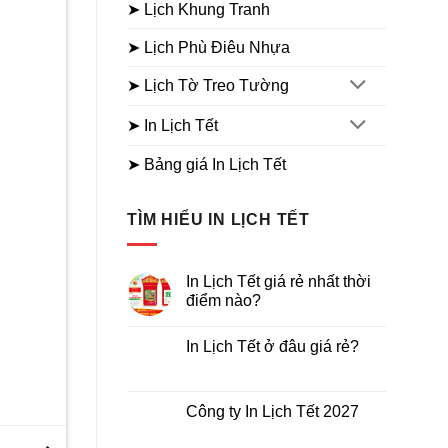
₫.
là:
➤ Lịch Khung Tranh
330.000₫.
➤ Lịch Phù Điêu Nhựa
LỊCH BLOC SIÊU CỰC ĐẠI 30X40
Lịch bloc siêu cực đại Bìa
Lịch bloc siêu cực đại 
➤ Lịch Tờ Treo Tường
Sơn Mài
Phúc
Giá
Giá
Giá
550.000
₫
350.000
₫
550.000
₫
330.000
₫
➤ In Lịch Tết
gốc
hiện
gốc
h
là:
tại
là:
t
550.000₫.
là:
550.000₫.
l
➤ Bảng giá In Lịch Tết
350.000₫.
TÌM HIỂU IN LỊCH TẾT
In Lịch Tết giá rẻ nhất thời
điểm nào?
Không
có
In Lịch Tết ở đâu giá rẻ?
bình
luận
Không
ở
có
In
bình
Lịch
luận
Công ty In Lịch Tết 2027
Tết
ở
giá
In
Không
rẻ
Lịch
có