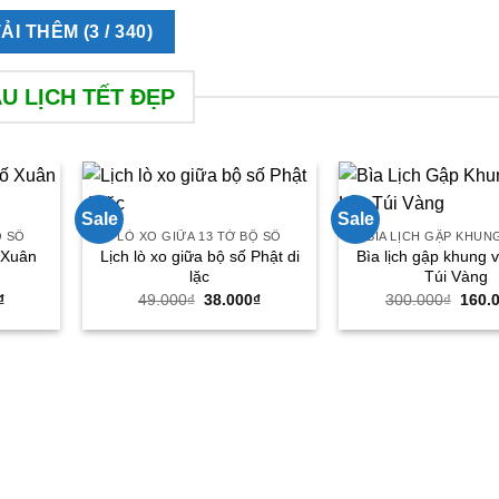
TẢI THÊM
(
3
/ 340)
U LỊCH TẾT ĐẸP
Sale
Sale
Ộ SỐ
LÒ XO GIỮA 13 TỜ BỘ SỐ
BÌA LỊCH GẬP KHUN
ố Xuân
Lịch lò xo giữa bộ số Phật di
Bìa lịch gập khung 
lặc
Túi Vàng
Giá
Giá
Giá
Giá
₫
49.000
₫
38.000
₫
300.000
₫
160.
hiện
gốc
hiện
gốc
tại
là:
tại
là:
₫.
là:
49.000₫.
là:
300.0
38.000₫.
38.000₫.