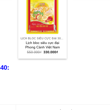
00₫.
là:
550.000
330.000₫.
LỊCH BLOC SIÊU CỰC ĐẠI 30X40
Lịch bloc siêu cực đại
Phong Cảnh Việt Nam
Giá
Giá
550.000
₫
330.000
₫
gốc
hiện
là:
tại
550.000₫.
là:
330.000₫.
×40: