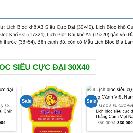
ư: Lịch Bloc khổ A3 Siêu Cực Đại (30×40), Lịch Bloc khổ C
Bloc Khổ Đại (17×24), Lịch Bloc Đại khổ A5 (15×20) gắn với Bì
ch thước (38×54). Bên cạnh đó, còn có Mẫu Lịch Bloc Bìa Lam
OC SIÊU CỰC ĐẠI 30X40
Sale
Sale
LỊCH BLOC SIÊU CỰC ĐẠI 30X40
ại Chữ
Lịch bloc siêu cực đ
Thắng Cảnh Việt N
Giá
Giá
00
₫
550.000
₫
330.000
hiện
gốc
tại
là: