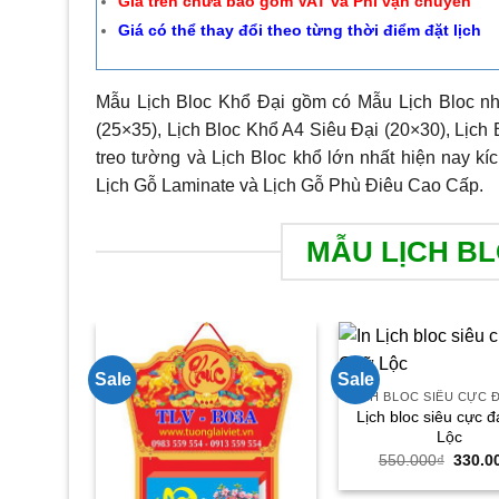
Giá trên chưa bao gồm VAT và Phí vận chuyển
Giá có thể thay đổi theo từng thời điểm đặt lịch
Mẫu Lịch Bloc Khổ Đại gồm có Mẫu Lịch Bloc nh
(25×35), Lịch Bloc Khổ A4 Siêu Đại (20×30), Lịch 
treo tường và Lịch Bloc khổ lớn nhất hiện nay kí
Lịch Gỗ Laminate và Lịch Gỗ Phù Điêu Cao Cấp.
MẪU LỊCH BL
Sale
Sale
Lịch bloc siêu cực đ
Lộc
Giá
550.000
₫
330.0
gốc
là: