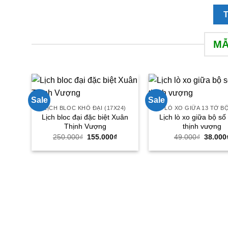
MẪ
Sale
Sale
LỊCH BLOC KHỔ ĐẠI (17X24)
LÒ XO GIỮA 13 TỜ B
Lịch bloc đại đặc biệt Xuân
Lịch lò xo giữa bộ s
Thịnh Vượng
thịnh vượng
Giá
Giá
Giá
250.000
₫
155.000
₫
49.000
₫
38.000
gốc
hiện
gốc
là:
tại
là:
250.000₫.
là:
49.000
155.000₫.