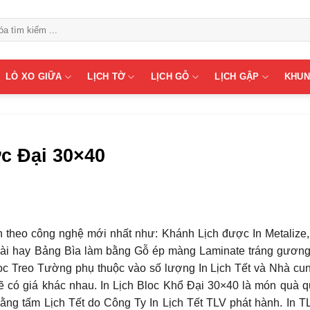
LÒ XO GIỮA
LỊCH TỜ
LỊCH GỖ
LỊCH GẬP
KHUN
c Đại 30×40
n theo công nghệ mới nhất như: Khánh Lịch được In Metalize
ài hay Bảng Bìa làm bằng Gỗ ép màng Laminate tráng gươn
loc Treo Tường phụ thuộc vào số lượng In Lịch Tết và Nhà cu
ẽ có giá khác nhau. In Lịch Bloc Khổ Đại 30×40 là món quà q
bằng tấm Lịch Tết do Công Ty In Lịch Tết TLV phát hành. In T