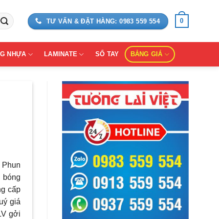
0
TƯ VẤN & ĐẶT HÀNG: 0983 559 554
G NHỰA
LAMINATE
SỔ TAY
BẢNG GIÁ
, Phun
g bóng
ng cấp
uý giá
LV gởi