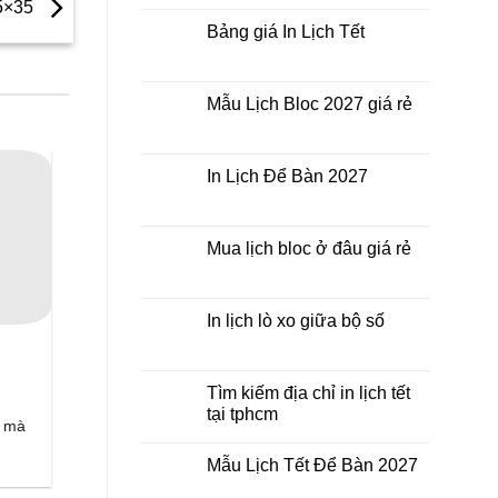
nhất
25×35
Tết
bình
thời
ở
luận
Bảng giá In Lịch Tết
điểm
đâu
ở
nào?
giá
Công
Không
rẻ?
ty
có
In
bình
Lịch
luận
Mẫu Lịch Bloc 2027 giá rẻ
Tết
ở
2027
Bảng
Không
giá
có
In
bình
Lịch
luận
In Lịch Để Bàn 2027
Tết
ở
Mẫu
Không
Lịch
có
Bloc
bình
2027
luận
Mua lịch bloc ở đâu giá rẻ
giá
ở
rẻ
In
Không
Lịch
có
Để
bình
Bàn
luận
In lịch lò xo giữa bộ số
2027
ở
Mua
Không
lịch
có
bloc
bình
ở
luận
Tìm kiếm địa chỉ in lịch tết
đâu
ở
tại tphcm
giá
In
a mà
rẻ
lịch
Không
lò
có
xo
Mẫu Lịch Tết Để Bàn 2027
bình
giữa
luận
bộ
Không
ở