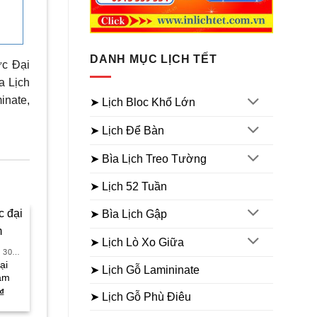
DANH MỤC LỊCH TẾT
ực Đại
a Lịch
inate,
➤ Lịch Bloc Khổ Lớn
➤ Lịch Để Bàn
➤ Bìa Lịch Treo Tường
➤ Lịch 52 Tuần
➤ Bìa Lịch Gập
Sale
Sale
➤ Lịch Lò Xo Giữa
LỊCH BLOC SIÊU CỰC ĐẠI 30X40
ại
Hot
➤ Lịch Gỗ Lamininate
am
Giá
₫
➤ Lịch Gỗ Phù Điêu
hiện
tại