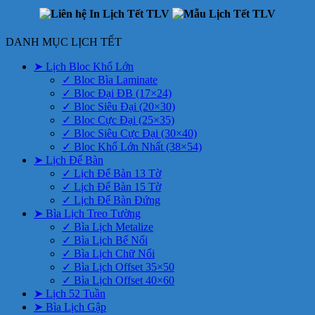
DANH MỤC LỊCH TẾT
➤ Lịch Bloc Khổ Lớn
✓ Bloc Bìa Laminate
✓ Bloc Đại ĐB (17×24)
✓ Bloc Siêu Đại (20×30)
✓ Bloc Cực Đại (25×35)
✓ Bloc Siêu Cực Đại (30×40)
✓ Bloc Khổ Lớn Nhất (38×54)
➤ Lịch Để Bàn
✓ Lịch Để Bàn 13 Tờ
✓ Lịch Để Bàn 15 Tờ
✓ Lịch Để Bàn Đứng
➤ Bìa Lịch Treo Tường
✓ Bìa Lịch Metalize
✓ Bìa Lịch Bế Nổi
✓ Bìa Lịch Chữ Nổi
✓ Bìa Lịch Offset 35×50
✓ Bìa Lịch Offset 40×60
➤ Lịch 52 Tuần
➤ Bìa Lịch Gập