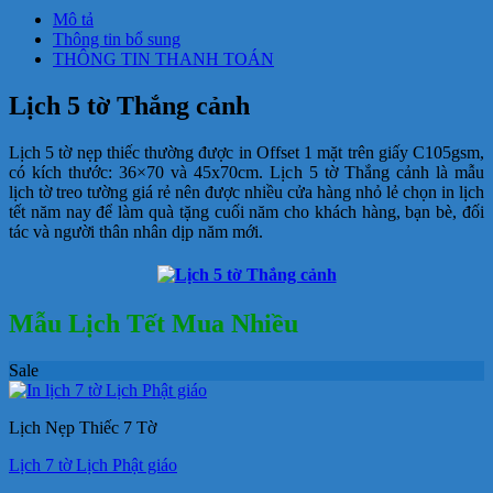
Thắng
Mô tả
cảnh
Thông tin bổ sung
số
THÔNG TIN THANH TOÁN
lượng
Lịch 5 tờ Thắng cảnh
Lịch 5 tờ nẹp thiếc thường được in Offset 1 mặt trên giấy C105gsm,
có kích thước: 36×70 và 45x70cm. Lịch 5 tờ Thắng cảnh là mẫu
lịch tờ treo tường giá rẻ nên được nhiều cửa hàng nhỏ lẻ chọn in lịch
tết năm nay để làm quà tặng cuối năm cho khách hàng, bạn bè, đối
tác và người thân nhân dịp năm mới.
Mẫu Lịch Tết Mua Nhiều
Sale
Lịch Nẹp Thiếc 7 Tờ
Lịch 7 tờ Lịch Phật giáo