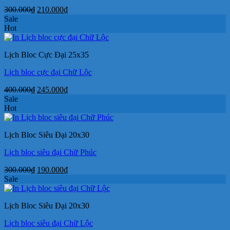
Giá
Giá
300.000
₫
210.000
₫
gốc
hiện
Sale
là:
tại
Hot
300.000₫.
là:
210.000₫.
Lịch Bloc Cực Đại 25x35
Lịch bloc cực đại Chữ Lộc
Giá
Giá
400.000
₫
245.000
₫
gốc
hiện
Sale
là:
tại
Hot
400.000₫.
là:
245.000₫.
Lịch Bloc Siêu Đại 20x30
Lịch bloc siêu đại Chữ Phúc
Giá
Giá
300.000
₫
190.000
₫
gốc
hiện
Sale
là:
tại
300.000₫.
là:
Lịch Bloc Siêu Đại 20x30
190.000₫.
Lịch bloc siêu đại Chữ Lộc