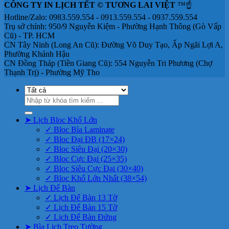
CÔNG TY IN LỊCH TẾT © TƯƠNG LAI VIỆT
™☝️
Hotline/Zalo: 0983.559.554 - 0913.559.554 - 0937.559.554
Trụ sở chính: 950/9 Nguyễn Kiệm - Phường Hạnh Thông (Gò Vấp
Cũ) - TP. HCM
CN Tây Ninh (Long An Cũ): Đường Võ Duy Tạo, Ấp Ngãi Lợi A,
Phường Khánh Hậu
CN Đồng Tháp (Tiền Giang Cũ): 554 Nguyễn Tri Phương (Chợ
Thạnh Trị) - Phường Mỹ Tho
Tìm
kiếm:
➤ Lịch Bloc Khổ Lớn
✓ Bloc Bìa Laminate
✓ Bloc Đại ĐB (17×24)
✓ Bloc Siêu Đại (20×30)
✓ Bloc Cực Đại (25×35)
✓ Bloc Siêu Cực Đại (30×40)
✓ Bloc Khổ Lớn Nhất (38×54)
➤ Lịch Để Bàn
✓ Lịch Để Bàn 13 Tờ
✓ Lịch Để Bàn 15 Tờ
✓ Lịch Để Bàn Đứng
➤ Bìa Lịch Treo Tường