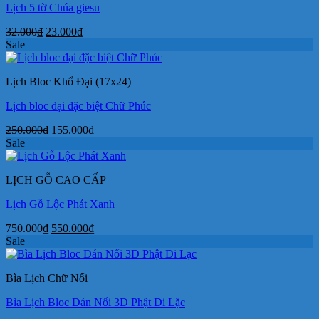
Lịch 5 tờ Chúa giesu
Giá
Giá
32.000
₫
23.000
₫
gốc
hiện
Sale
là:
tại
32.000₫.
là:
Lịch Bloc Khổ Đại (17x24)
23.000₫.
Lịch bloc đại đặc biệt Chữ Phúc
Giá
Giá
250.000
₫
155.000
₫
gốc
hiện
Sale
là:
tại
250.000₫.
là:
LỊCH GỖ CAO CẤP
155.000₫.
Lịch Gỗ Lộc Phát Xanh
Giá
Giá
750.000
₫
550.000
₫
gốc
hiện
Sale
là:
tại
750.000₫.
là:
Bìa Lịch Chữ Nổi
550.000₫.
Bìa Lịch Bloc Dán Nổi 3D Phật Di Lặc