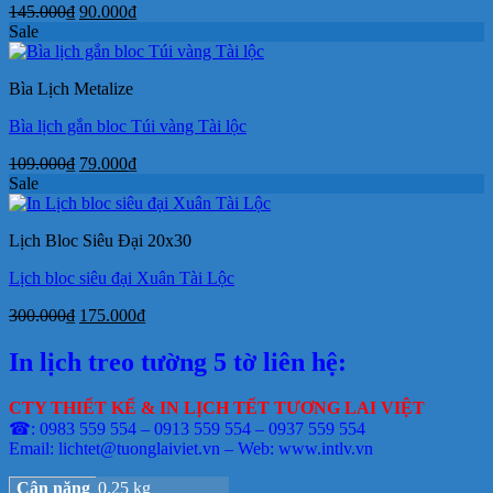
Giá
Giá
145.000
₫
90.000
₫
gốc
hiện
Sale
là:
tại
145.000₫.
là:
Bìa Lịch Metalize
90.000₫.
Bìa lịch gắn bloc Túi vàng Tài lộc
Giá
Giá
109.000
₫
79.000
₫
gốc
hiện
Sale
là:
tại
109.000₫.
là:
Lịch Bloc Siêu Đại 20x30
79.000₫.
Lịch bloc siêu đại Xuân Tài Lộc
Giá
Giá
300.000
₫
175.000
₫
gốc
hiện
là:
tại
In lịch treo tường 5 tờ liên hệ:
300.000₫.
là:
175.000₫.
CTY THIẾT KẾ & IN LỊCH TẾT TƯƠNG LAI VIỆT
☎: 0983 559 554 – 0913 559 554 – 0937 559 554
Email: lichtet@tuonglaiviet.vn – Web: www.intlv.vn
Cân nặng
0.25 kg