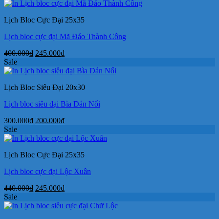
là:
tại
250.000₫.
là:
Lịch Bloc Cực Đại 25x35
160.000₫.
Lịch bloc cực đại Mã Đáo Thành Công
Giá
Giá
400.000
₫
245.000
₫
gốc
hiện
Sale
là:
tại
400.000₫.
là:
Lịch Bloc Siêu Đại 20x30
245.000₫.
Lịch bloc siêu đại Bìa Dán Nổi
Giá
Giá
300.000
₫
200.000
₫
gốc
hiện
Sale
là:
tại
300.000₫.
là:
Lịch Bloc Cực Đại 25x35
200.000₫.
Lịch bloc cực đại Lộc Xuân
Giá
Giá
440.000
₫
245.000
₫
gốc
hiện
Sale
là:
tại
440.000₫.
là: