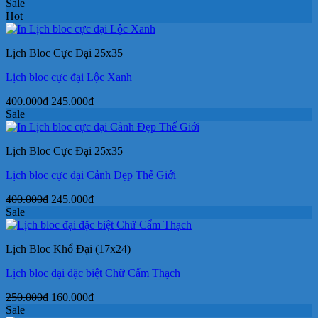
gốc
hiện
Sale
là:
tại
Hot
400.000₫.
là:
245.000₫.
Lịch Bloc Cực Đại 25x35
Lịch bloc cực đại Lộc Xanh
Giá
Giá
400.000
₫
245.000
₫
gốc
hiện
Sale
là:
tại
400.000₫.
là:
Lịch Bloc Cực Đại 25x35
245.000₫.
Lịch bloc cực đại Cảnh Đẹp Thế Giới
Giá
Giá
400.000
₫
245.000
₫
gốc
hiện
Sale
là:
tại
400.000₫.
là:
Lịch Bloc Khổ Đại (17x24)
245.000₫.
Lịch bloc đại đặc biệt Chữ Cẩm Thạch
Giá
Giá
250.000
₫
160.000
₫
gốc
hiện
Sale