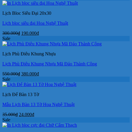
là:
tại
780.000₫.
là:
Lịch Bloc Siêu Đại 20x30
580.000₫.
Lịch bloc siêu đại Hoa Nghệ Thuật
Giá
Giá
300.000
₫
190.000
₫
gốc
hiện
Sale
là:
tại
300.000₫.
là:
Lịch Phù Điêu Khung Nhựa
190.000₫.
Lịch Phù Điêu Khung Nhựa Mã Đáo Thành Công
Giá
Giá
550.000
₫
380.000
₫
gốc
hiện
Sale
là:
tại
550.000₫.
là:
Lịch Để Bàn 13 Tờ
380.000₫.
Mẫu Lịch Bàn 13 Tờ Hoa Nghệ Thuật
Giá
Giá
35.000
₫
24.000
₫
gốc
hiện
Sale
là:
tại
35.000₫.
là: