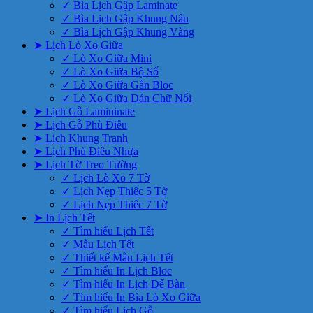
✓ Bìa Lịch Gập Laminate
✓ Bìa Lịch Gập Khung Nâu
✓ Bìa Lịch Gập Khung Vàng
➤ Lịch Lò Xo Giữa
✓ Lò Xo Giữa Mini
✓ Lò Xo Giữa Bộ Số
✓ Lò Xo Giữa Gắn Bloc
✓ Lò Xo Giữa Dán Chữ Nổi
➤ Lịch Gỗ Lamininate
➤ Lịch Gỗ Phù Điêu
➤ Lịch Khung Tranh
➤ Lịch Phù Điêu Nhựa
➤ Lịch Tờ Treo Tường
✓ Lịch Lò Xo 7 Tờ
✓ Lịch Nẹp Thiếc 5 Tờ
✓ Lịch Nẹp Thiếc 7 Tờ
➤ In Lịch Tết
✓ Tìm hiểu Lịch Tết
✓ Mẫu Lịch Tết
✓ Thiết kế Mẫu Lịch Tết
✓ Tìm hiểu In Lịch Bloc
✓ Tìm hiểu In Lịch Để Bàn
✓ Tìm hiểu In Bìa Lò Xo Giữa
✓ Tìm hiểu Lịch Gỗ