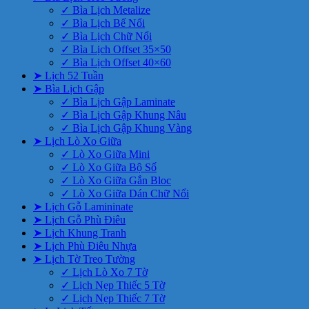
✓ Bìa Lịch Metalize
✓ Bìa Lịch Bế Nổi
✓ Bìa Lịch Chữ Nổi
✓ Bìa Lịch Offset 35×50
✓ Bìa Lịch Offset 40×60
➤ Lịch 52 Tuần
➤ Bìa Lịch Gập
✓ Bìa Lịch Gập Laminate
✓ Bìa Lịch Gập Khung Nâu
✓ Bìa Lịch Gập Khung Vàng
➤ Lịch Lò Xo Giữa
✓ Lò Xo Giữa Mini
✓ Lò Xo Giữa Bộ Số
✓ Lò Xo Giữa Gắn Bloc
✓ Lò Xo Giữa Dán Chữ Nổi
➤ Lịch Gỗ Lamininate
➤ Lịch Gỗ Phù Điêu
➤ Lịch Khung Tranh
➤ Lịch Phù Điêu Nhựa
➤ Lịch Tờ Treo Tường
✓ Lịch Lò Xo 7 Tờ
✓ Lịch Nẹp Thiếc 5 Tờ
✓ Lịch Nẹp Thiếc 7 Tờ