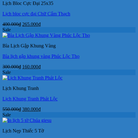
Lịch Bloc Cực Đại 25x35
24.000₫.
Lịch bloc cực đại Chữ Cẩm Thạch
Giá
Giá
400.000
₫
265.000
₫
gốc
hiện
Sale
là:
tại
400.000₫.
là:
Bìa Lịch Gập Khung Vàng
265.000₫.
Bìa lịch gập khung vàng Phúc Lộc Thọ
Giá
Giá
300.000
₫
160.000
₫
gốc
hiện
Sale
là:
tại
300.000₫.
là:
Lịch Khung Tranh
160.000₫.
Lịch Khung Tranh Phát Lộc
Giá
Giá
550.000
₫
380.000
₫
gốc
hiện
Sale
là:
tại
550.000₫.
là:
Lịch Nẹp Thiếc 5 Tờ
380.000₫.