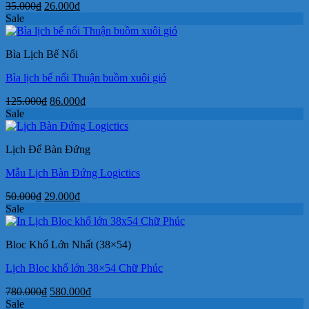
Giá
Giá
35.000
₫
26.000
₫
gốc
hiện
Sale
là:
tại
35.000₫.
là:
Bìa Lịch Bế Nổi
26.000₫.
Bìa lịch bế nổi Thuận buồm xuôi gió
Giá
Giá
125.000
₫
86.000
₫
gốc
hiện
Sale
là:
tại
125.000₫.
là:
Lịch Để Bàn Đứng
86.000₫.
Mẫu Lịch Bàn Đứng Logictics
Giá
Giá
50.000
₫
29.000
₫
gốc
hiện
Sale
là:
tại
50.000₫.
là:
Bloc Khổ Lớn Nhất (38×54)
29.000₫.
Lịch Bloc khổ lớn 38×54 Chữ Phúc
Giá
Giá
780.000
₫
580.000
₫
gốc
hiện
Sale