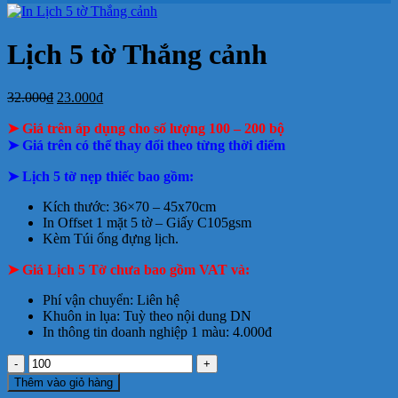
ở
Mẫu
tại
giá
nay
giá
tại
luận
In
Lịch
tphcm
ở
Lịch
Lịch
tphcm
lịch
Tết
Bảng
Bloc
Treo
Lịch 5 tờ Thắng cảnh
Bloc
TLV
giá
Khổ
Tường
đẹp
In
Đại
Lịch
Giá
Giá
32.000
₫
23.000
₫
Để
gốc
hiện
Bàn
➤ Giá trên áp dụng cho số lượng 100 – 200 bộ
là:
tại
32.000₫.
là:
➤ Giá trên có thể thay đổi theo từng thời điểm
23.000₫.
➤ Lịch 5 tờ nẹp thiếc bao gồm:
Kích thước: 36×70 – 45x70cm
In Offset 1 mặt 5 tờ – Giấy C105gsm
Kèm Túi ống đựng lịch.
➤ Giá Lịch 5 Tờ chưa bao gồm VAT và:
Phí vận chuyển: Liên hệ
Khuôn in lụa: Tuỳ theo nội dung DN
In thông tin doanh nghiệp 1 màu: 4.000đ
Lịch
5
Thêm vào giỏ hàng
tờ