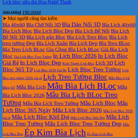
Lịch bloc siêu đại Hoa Nghệ Thuật
Giá
Giá
300.000
₫
190.000
₫
gốc
hiện
➤ Mọi người cũng tìm kiếm
là:
tại
Bìa Dán Nổi 3D
Bìa 40x60
Bìa Chữ Nổi 3D
Bìa Lịch 40x60
300.000₫.
là:
Bìa Lịch Bloc
Bìa Lịch Bloc Đẹp
Bìa Lịch Bế Nổi
Bìa Lịch
190.000₫.
Bế Nổi 3D
Bìa Lịch gắn Bloc
Bìa Lịch Treo Bloc
Bìa Lịch
treo tường Đẹp
Bìa Lịch Xuân
Bìa Lịch Đẹp
Bìa Treo BLoc
Bìa Treo Lịch BLoc
Gia Công Bìa Lịch BLoc
Giá Bìa Lịch
In Lịch Bloc 2026
In Lịch Bloc
Bloc
Giá Lịch Bloc Treo Tường
Giá Rẻ
In Lịch Bloc Đẹp
Lịch
Lịch 3D
Kích Thước Lịch Bloc
Bloc 365 Tờ
Lịch Bloc Treo Tường
Lịch Bloc 2026 Giá Rẻ
Lịch
Lịch Treo Tường Bloc
Bloc treo tường 2026 giá rẻ
Mẫu Bloc Lịch
Mẫu Bìa Lịch BLoc
Mẫu Bìa Lịch
Mẫu
Bằng Gỗ
Mẫu Bìa Lịch BLoc Treo
Bìa Lịch Bloc 2026
Tường
Mẫu Lịch Bloc
Mẫu
Mẫu Bìa Lịch Treo Tường
Lịch Bloc 365 Ngày
Mẫu Lịch Bloc 2026
Mẫu Lịch Bloc 2026
Mẫu Lịch Bloc Khổ Đại
Mẫu Lịch
giá rẻ
Mẫu Lịch Bloc Siêu Đại
Bloc Treo Tường
Mẫu Lịch Bloc Treo Tường Đẹp
Mẫu
Ép Kim Bìa Lịch
Lịch Bloc Đẹp
Ép Kim Lịch Bloc