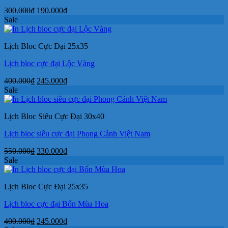
Giá
Giá
300.000
₫
190.000
₫
gốc
hiện
Sale
là:
tại
300.000₫.
là:
Lịch Bloc Cực Đại 25x35
190.000₫.
Lịch bloc cực đại Lộc Vàng
Giá
Giá
400.000
₫
245.000
₫
gốc
hiện
Sale
là:
tại
400.000₫.
là:
Lịch Bloc Siêu Cực Đại 30x40
245.000₫.
Lịch bloc siêu cực đại Phong Cảnh Việt Nam
Giá
Giá
550.000
₫
330.000
₫
gốc
hiện
Sale
là:
tại
550.000₫.
là:
Lịch Bloc Cực Đại 25x35
330.000₫.
Lịch bloc cực đại Bốn Mùa Hoa
Giá
Giá
400.000
₫
245.000
₫