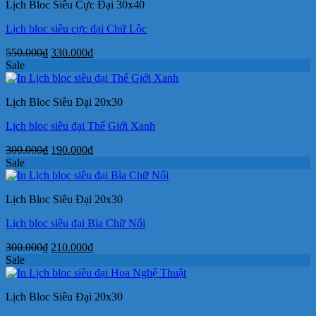
Lịch Bloc Siêu Cực Đại 30x40
245.000₫.
Lịch bloc siêu cực đại Chữ Lộc
Giá
Giá
550.000
₫
330.000
₫
gốc
hiện
Sale
là:
tại
550.000₫.
là:
Lịch Bloc Siêu Đại 20x30
330.000₫.
Lịch bloc siêu đại Thế Giới Xanh
Giá
Giá
300.000
₫
190.000
₫
gốc
hiện
Sale
là:
tại
300.000₫.
là:
Lịch Bloc Siêu Đại 20x30
190.000₫.
Lịch bloc siêu đại Bìa Chữ Nổi
Giá
Giá
300.000
₫
210.000
₫
gốc
hiện
Sale
là:
tại
300.000₫.
là:
Lịch Bloc Siêu Đại 20x30
210.000₫.