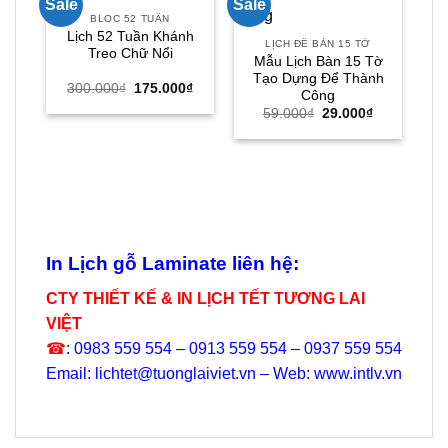
Sale
Sale
Sal
BLOC 52 TUẦN
Lịch 52 Tuần Khánh
LỊCH ĐỂ BÀN 15 TỜ
Treo Chữ Nổi
Mẫu Lịch Bàn 15 Tờ
Tạo Dựng Để Thành
Giá
Giá
300.000
₫
175.000
₫
Công
gốc
hiện
Giá
Giá
là:
tại
59.000
₫
29.000
₫
gốc
hiện
300.000₫.
là:
là:
tại
LÒ
175.000₫.
59.000₫.
là:
Lị
29.000₫.
In Lịch gỗ Laminate liên hệ:
CTY THIẾT KẾ & IN LỊCH TẾT TƯƠNG LAI
VIỆT
☎
: 0983 559 554 – 0913 559 554 – 0937 559 554
Email: lichtet@tuonglaiviet.vn – Web: www.intlv.vn