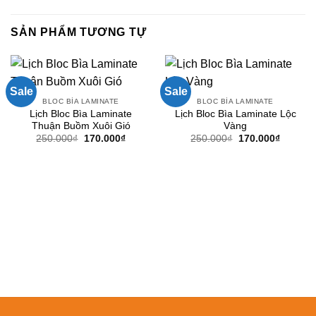
SẢN PHẨM TƯƠNG TỰ
Sale
Sale
BLOC BÌA LAMINATE
BLOC BÌA LAMINATE
Lịch Bloc Bìa Laminate
Lịch Bloc Bìa Laminate Lộc
Thuận Buồm Xuôi Gió
Vàng
Giá
Giá
Giá
Giá
250.000
₫
170.000
₫
250.000
₫
170.000
₫
gốc
hiện
gốc
hiện
là:
tại
là:
tại
250.000₫.
là:
250.000₫.
là:
170.000₫.
170.000