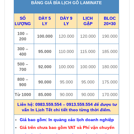
BẢNG GIÁ BÌA LỊCH GỖ LAMINATE
SỐ
DÀY 5
DÀY 9
LỊCH
BLOC
LƯỢNG
LY
LY
GẬP
20×30
100 –
100.000
120.000
120.000
190.000
200
300 –
95.000
110.000
115.000
185.000
400
500 –
92.000
100.000
100.000
180.000
700
800 –
90.000
95.000
95.000
175.000
900
Từ 1000
85.000
90.000
90.000
170.000
Liên hệ: 0983.559.554 – 0913.559.554 để được tư
vấn In Lịch Tết chi tiết theo từng thời điểm.
Giá bao gồm: In quảng cáo lịch doanh nghiệp
Giá trên chưa bao gồm VAT và Phí vận chuyển