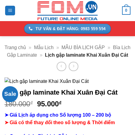
Bỏ
0
qua
nội
dung
TƯ VẤN & ĐẶT HÀNG: 0983 559 554
Trang chủ
»
Mẫu Lịch
»
MẪU BÌA LỊCH GẬP
»
Bìa Lịch
Gập Laminate
»
Lịch gập laminate Khai Xuân Đại Cát
Lịch gập laminate Khai Xuân Đại Cát
Sale
Giá
Giá
180.000
95.000
₫
₫
gốc
hiện
➤ Giá Lịch áp dụng cho Số lượng 100 – 200 bộ
là:
tại
➤ Giá có thể thay đổi theo số lượng & Thời điểm
180.000₫.
là:
95.000₫.