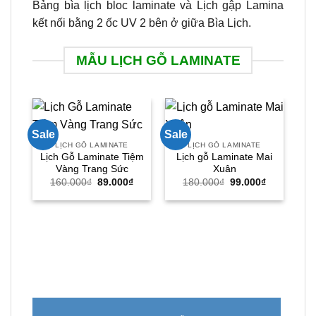
Bảng bìa lịch bloc laminate và Lịch gập Lamina
kết nối bằng 2 ốc UV 2 bên ở giữa Bìa Lịch.
MẪU LỊCH GỖ LAMINATE
Sale
Sale
Sal
LỊCH GỖ LAMINATE
LỊCH GỖ LAMINATE
Lịch Gỗ Laminate Tiệm
Lịch gỗ Laminate Mai
Vàng Trang Sức
Xuân
Giá
Giá
Giá
Giá
160.000
₫
89.000
₫
180.000
₫
99.000
₫
gốc
hiện
gốc
hiện
là:
tại
là:
tại
160.000₫.
là:
180.000₫.
là:
89.000₫.
99.000₫.
Lị