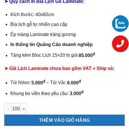
➤ Quy cách In Bìa Lịch Gỗ Laminate:
Kích thước: 40x60cm
Bìa lịch gỗ tự nhiên cao cấp
Ép màng Laminate tráng gương
In thông tin Quảng Cáo doanh nghiệp
đ
Tặng kèm Bloc Lịch 15×20 trị giá
85.000
➤ Giá Lịch Laminate chưa bao gồm
VAT + Ship và:
đ
đ
Túi Nilon:
5.000
– Túi Vải:
6.000
đ
Khung bo viền theo yêu cầu:
3.000
Lịch gập laminate Khai Xuân Đại Cát số lượng
THÊM VÀO GIỎ HÀNG