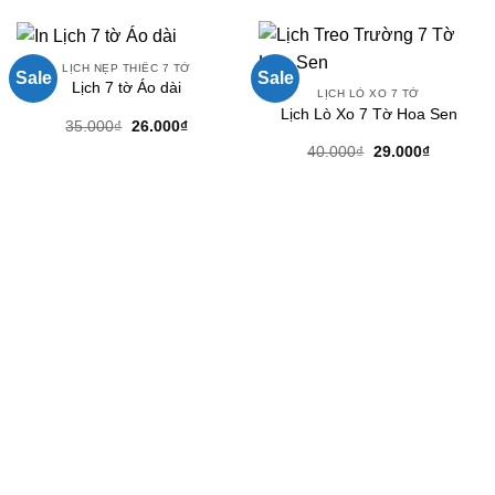
LỊCH NẸP THIẾC 7 TỜ
Sale
Sale
Lịch 7 tờ Áo dài
LỊCH LÒ XO 7 TỜ
Lịch Lò Xo 7 Tờ Hoa Sen
Giá
Giá
35.000
₫
26.000
₫
gốc
hiện
Giá
Giá
40.000
₫
29.000
₫
là:
tại
gốc
hiện
35.000₫.
là:
là:
tại
26.000₫.
40.000₫.
là:
29.000₫.