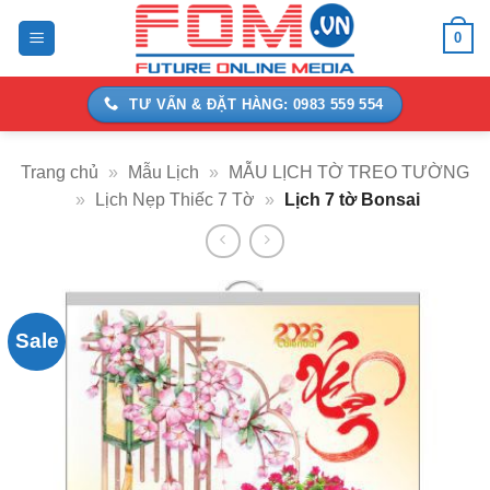
Bỏ
0
qua
nội
dung
TƯ VẤN & ĐẶT HÀNG: 0983 559 554
Trang chủ
»
Mẫu Lịch
»
MẪU LỊCH TỜ TREO TƯỜNG
»
Lịch Nẹp Thiếc 7 Tờ
»
Lịch 7 tờ Bonsai
Sale