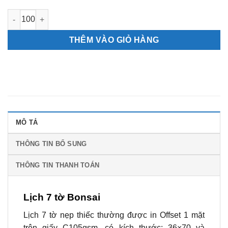
Lịch 7 tờ Bonsai số lượng
THÊM VÀO GIỎ HÀNG
MÔ TẢ
THÔNG TIN BỔ SUNG
THÔNG TIN THANH TOÁN
Lịch 7 tờ Bonsai
Lịch 7 tờ nẹp thiếc thường được in Offset 1 mặt
trên giấy C105gsm, có kích thước: 36×70 và