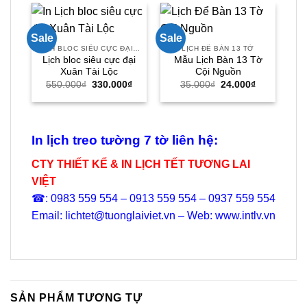
Sale
Sale
Sal
LỊCH BLOC SIÊU CỰC ĐẠI 30X40
LỊCH ĐỂ BÀN 13 TỜ
Lịch bloc siêu cực đại
Mẫu Lịch Bàn 13 Tờ
B
Xuân Tài Lộc
Cội Nguồn
Giá
Giá
Giá
Giá
550.000
₫
330.000
₫
35.000
₫
24.000
₫
gốc
hiện
gốc
hiện
là:
tại
là:
tại
550.000₫.
là:
35.000₫.
là:
330.000₫.
24.000₫.
In lịch treo tường 7 tờ liên hệ:
CTY THIẾT KẾ & IN LỊCH TẾT TƯƠNG LAI
VIỆT
☎: 0983 559 554 – 0913 559 554 – 0937 559 554
Email: lichtet@tuonglaiviet.vn – Web: www.intlv.vn
SẢN PHẨM TƯƠNG TỰ