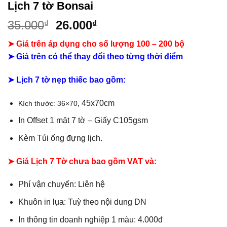
Lịch 7 tờ Bonsai
Giá
Giá
35.000
26.000
₫
₫
gốc
hiện
➤ Giá trên áp dụng cho số lượng 100 – 200 bộ
là:
tại
➤ Giá trên có thể thay đổi theo từng thời điểm
35.000₫.
là:
26.000₫.
➤ Lịch 7 tờ nẹp thiếc bao gồm:
, 45x70cm
Kích thước: 36×70
In Offset 1 mặt 7 tờ – Giấy C105gsm
Kèm Túi ống đựng lịch.
➤ Giá Lịch 7 Tờ chưa bao gồm VAT và:
Phí vận chuyển: Liên hệ
Khuôn in lụa: Tuỳ theo nội dung DN
In thông tin doanh nghiệp 1 màu: 4.000đ