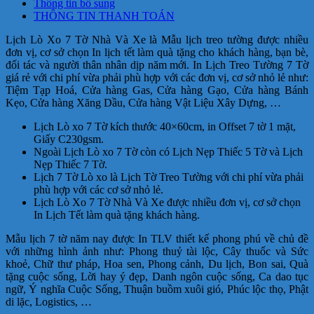
Thông tin bổ sung
THÔNG TIN THANH TOÁN
Lịch Lò Xo 7 Tờ Nhà Và Xe là Mẫu lịch treo tường được nhiều
đơn vị, cơ sở chọn In lịch tết làm quà tặng cho khách hàng, bạn bè,
đối tác và người thân nhân dịp năm mới. In Lịch Treo Tường 7 Tờ
giá rẻ với chi phí vừa phải phù hợp với các đơn vị, cơ sở nhỏ lẻ như:
Tiệm Tạp Hoá, Cửa hàng Gas, Cửa hàng Gạo, Cửa hàng Bánh
Kẹo, Cửa hàng Xăng Dầu, Cửa hàng Vật Liệu Xây Dựng, …
Lịch Lò xo 7 Tờ kích thước 40×60
cm
, in Offset 7 tờ 1 mặt,
Giấy C230gsm.
Ngoài Lịch Lò xo 7 Tờ còn có Lịch Nẹp Thiếc 5 Tờ và Lịch
Nẹp Thiếc 7 Tờ.
Lịch 7 Tờ Lò xo là Lịch Tờ Treo Tường với chi phí vừa phải
phù hợp với các cơ sở nhỏ lẻ.
Lịch Lò Xo 7 Tờ Nhà Và Xe được nhiều đơn vị, cơ sở chọn
In Lịch Tết làm quà tặng khách hàng.
Mẫu lịch 7 tờ năm nay được In TLV thiết kế phong phú về chủ đề
với những hình ảnh như: Phong thuỷ tài lộc, Cây thuốc và Sức
khoẻ, Chữ thư pháp, Hoa sen, Phong cảnh, Du lịch, Bon sai, Quà
tặng cuộc sống, Lời hay ý đẹp, Danh ngôn cuộc sống, Ca dao tục
ngữ, Ý nghĩa Cuộc Sống, Thuận buồm xuôi gió, Phúc lộc thọ, Phật
di lặc, Logistics, …