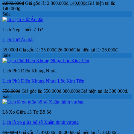
2.800.000
₫
Giá gốc là: 2.800.000₫.
140.000
₫
Giá hiện tại là:
140.000₫.
Sale
Lịch Nẹp Thiếc 7 Tờ
Lịch 7 tờ Áo dài
35.000
₫
Giá gốc là: 35.000₫.
26.000
₫
Giá hiện tại là: 26.000₫.
Sale
Lịch Phù Điêu Khung Nhựa
Lịch Phù Điêu Khung Nhựa Lộc Kim Tiền
550.000
₫
Giá gốc là: 550.000₫.
380.000
₫
Giá hiện tại là: 380.000₫.
Sale
Lò Xo Giữa 13 Tờ Bộ Số
Lịch lò xo giữa bộ số Xuân thịnh vượng
49.000
₫
Giá gốc là: 49.000₫.
38.000
₫
Giá hiện tại là: 38.000₫.