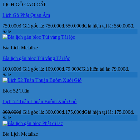
LỊCH GỖ CAO CẤP
Lịch Gỗ Phật Quan Âm
750.000
₫
Giá gốc là: 750.000₫.
550.000
₫
Giá hiện tại là: 550.000₫.
Sale
Bìa Lịch Metalize
Bìa lịch gắn bloc Túi vàng Tài lộc
109.000
₫
Giá gốc là: 109.000₫.
79.000
₫
Giá hiện tại là: 79.000₫.
Sale
Bloc 52 Tuần
Lịch 52 Tuần Thuận Buồm Xuôi Gió
300.000
₫
Giá gốc là: 300.000₫.
175.000
₫
Giá hiện tại là: 175.000₫.
Sale
Bìa Lịch Metalize