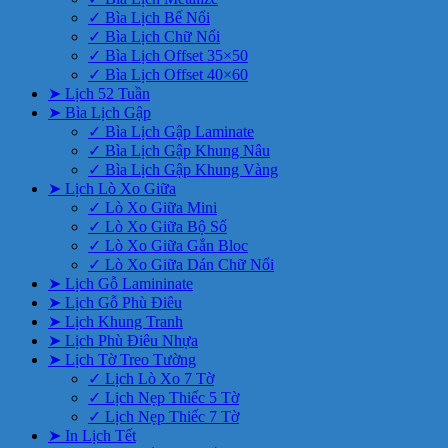
✓ Bìa Lịch Bế Nổi
✓ Bìa Lịch Chữ Nổi
✓ Bìa Lịch Offset 35×50
✓ Bìa Lịch Offset 40×60
➤ Lịch 52 Tuần
➤ Bìa Lịch Gập
✓ Bìa Lịch Gập Laminate
✓ Bìa Lịch Gập Khung Nâu
✓ Bìa Lịch Gập Khung Vàng
➤ Lịch Lò Xo Giữa
✓ Lò Xo Giữa Mini
✓ Lò Xo Giữa Bộ Số
✓ Lò Xo Giữa Gắn Bloc
✓ Lò Xo Giữa Dán Chữ Nổi
➤ Lịch Gỗ Lamininate
➤ Lịch Gỗ Phù Điêu
➤ Lịch Khung Tranh
➤ Lịch Phù Điêu Nhựa
➤ Lịch Tờ Treo Tường
✓ Lịch Lò Xo 7 Tờ
✓ Lịch Nẹp Thiếc 5 Tờ
✓ Lịch Nẹp Thiếc 7 Tờ
➤ In Lịch Tết