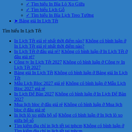
✓ Tìm hiểu In Bìa Lò Xo Giữa
✓ Tìm hiểu Lịch Gỗ
✓ Tìm hiểu In Bìa Lịch Treo Tường
➤ Bảng giá In Lịch Tết
Tìm hiểu In Lịch Tết
In Lịch Tết giá rẻ nhất thời điểm nào?
Không có bình luận
ở
In Lịch Tết giá rẻ nhất thời điểm nào?
In Lịch Tết ở đâu giá rẻ?
Không có bình luận
ở In Lịch Tết ở
đâu giá rẻ?
Công ty In Lịch Tết 2027
Không có bình luận
ở Công ty In
Lịch Tết 2027
Bảng giá In Lịch Tết
Không có bình luận
ở Bảng giá In Lịch
Tết
Mẫu Lịch Bloc 2027 giá rẻ
Không có bình luận
ở Mẫu Lịch
Bloc 2027 giá rẻ
In Lịch Để Bàn 2027
Không có bình luận
ở In Lịch Để Bàn
2027
Mua lịch bloc ở đâu giá rẻ
Không có bình luận
ở Mua lịch
bloc ở đâu giá rẻ
In lịch lò xo giữa bộ số
Không có bình luận
ở In lịch lò xo
giữa bộ số
Tìm kiếm địa chỉ in lịch tết tại tphcm
Không có bình luận
ở
Tìm kiếm địa chỉ in lịch tết tại tphcm