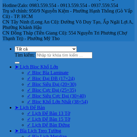
Hotline/Zalo: 0983.559.554 - 0913.559.554 - 0937.559.554
Trụ sở chính: 950/9 Nguyễn Kiệm - Phường Hạnh Thông (Gò Vấp
Cũ) - TP. HCM
CN Tây Ninh (Long An Cũ): Đường Võ Duy Tạo, Ấp Ngãi Lợi A,
Phường Khánh Hậu
CN Đồng Tháp (Tiền Giang Cũ): 554 Nguyễn Tri Phương (Chợ
Thạnh Trị) - Phường Mỹ Tho
Tìm kiếm:
➤ Lịch Bloc Khổ Lớn
✓ Bloc Bìa Laminate
✓ Bloc Đại ĐB (17×24)
✓ Bloc Siêu Đại (20×30)
✓ Bloc Cực Đại (25×35)
✓ Bloc Siêu Cực Đại (30×40)
✓ Bloc Khổ Lớn Nhất (38×54)
➤ Lịch Để Bàn
✓ Lịch Để Bàn 13 Tờ
✓ Lịch Để Bàn 15 Tờ
✓ Lịch Để Bàn Đứng
➤ Bìa Lịch Treo Tường
✓ Bìa Lịch Metalize