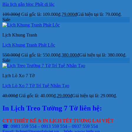
Bìa lịch gắn bloc Phật di lặc
109.000
₫
Giá gốc là: 109.000₫.
79.000
₫
Giá hiện tại là: 79.000₫.
Sale
Lịch Khung Tranh
Lịch Khung Tranh Phát Lộc
550.000
₫
Giá gốc là: 550.000₫.
380.000
₫
Giá hiện tại là: 380.000₫.
Sale
Lịch Lò Xo 7 Tờ
Lịch Lò Xo 7 Tờ Trí Tuệ Nhân Tạo
40.000
₫
Giá gốc là: 40.000₫.
29.000
₫
Giá hiện tại là: 29.000₫.
In Lịch Treo Tường 7 Tờ liên hệ:
CTY THIẾT KẾ & IN LỊCH TẾT TƯƠNG LAI VIỆT
☎: 0983 559 554 – 0913 559 554 – 0937 559 554
Email: lichtet@tuonglaiviet.vn – Web: www.intlv.vn