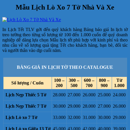
Mẫu Lịch Lò Xo 7 Tờ Nhà Và Xe
In Lịch Tết TLV gởi đến quý khách hàng Bảng báo giá In lịch tờ
treo tường theo từng số lượng từ 100 đến 1.000 cuốn để quý doanh
nghiệp dễ dàng lựa chọn Mẫu lịch tết phù hợp với kinh phí và theo
nhu cầu về số lượng quà tặng Tết cho khách hàng, bạn bè, đối tác
và người thân vào dịp cuối năm.
BẢNG GIÁ IN LỊCH TỜ THEO CATALOGUE
100 –
300 –
600 –
800 –
Từ
Số lượng / Cuốn
200
500
700
900
1.000
Lịch Nẹp Thiếc 5 Tờ
28.000
27.000
26.000
25.000
24.000
Lịch Nẹp Thiếc 7 Tờ
30.000
29.000
28.000
27.000
26.000
Lịch Lò xo 7 Tờ
33.000
32.000
31.000
30.000
29.000
Lịch Lò xo Giữa 13 Tờ
45.000
43.000
42.000
40.000
39.000