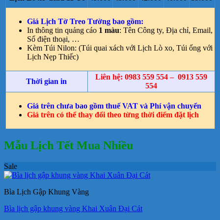
Giá Lịch Tờ Treo Tường bao gồm:
In thông tin quảng cáo
1 màu
: Tên Công ty, Địa chỉ, Email,
Số điện thoại, …
Kèm Túi Nilon: (Túi quai xách với Lịch Lò xo, Túi ống với
Lịch Nẹp Thiếc)
Liên hệ: 0983 559 554 – 0913 559
Thời gian in
554
Giá trên chưa bao gồm thuế VAT và Phí vận chuyển
Giá trên có thể thay đổi theo từng thời điểm đặt lịch
Mẫu Lịch Tết Mua Nhiều
Sale
Bìa Lịch Gập Khung Vàng
Bìa lịch gập khung vàng Khai Xuân Đại Cát