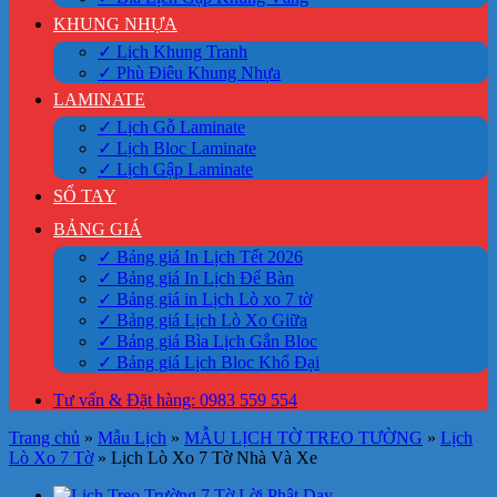
KHUNG NHỰA
✓ Lịch Khung Tranh
✓ Phù Điêu Khung Nhựa
LAMINATE
✓ Lịch Gỗ Laminate
✓ Lịch Bloc Laminate
✓ Lịch Gập Laminate
SỔ TAY
BẢNG GIÁ
✓ Bảng giá In Lịch Tết 2026
✓ Bảng giá In Lịch Để Bàn
✓ Bảng giá in Lịch Lò xo 7 tờ
✓ Bảng giá Lịch Lò Xo Giữa
✓ Bảng giá Bìa Lịch Gắn Bloc
✓ Bảng giá Lịch Bloc Khổ Đại
Tư vấn & Đặt hàng: 0983 559 554
Trang chủ
»
Mẫu Lịch
»
MẪU LỊCH TỜ TREO TƯỜNG
»
Lịch
Lò Xo 7 Tờ
»
Lịch Lò Xo 7 Tờ Nhà Và Xe