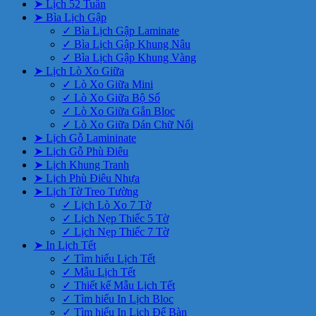
➤ Lịch 52 Tuần
➤ Bìa Lịch Gập
✓ Bìa Lịch Gập Laminate
✓ Bìa Lịch Gập Khung Nâu
✓ Bìa Lịch Gập Khung Vàng
➤ Lịch Lò Xo Giữa
✓ Lò Xo Giữa Mini
✓ Lò Xo Giữa Bộ Số
✓ Lò Xo Giữa Gắn Bloc
✓ Lò Xo Giữa Dán Chữ Nổi
➤ Lịch Gỗ Lamininate
➤ Lịch Gỗ Phù Điêu
➤ Lịch Khung Tranh
➤ Lịch Phù Điêu Nhựa
➤ Lịch Tờ Treo Tường
✓ Lịch Lò Xo 7 Tờ
✓ Lịch Nẹp Thiếc 5 Tờ
✓ Lịch Nẹp Thiếc 7 Tờ
➤ In Lịch Tết
✓ Tìm hiểu Lịch Tết
✓ Mẫu Lịch Tết
✓ Thiết kế Mẫu Lịch Tết
✓ Tìm hiểu In Lịch Bloc
✓ Tìm hiểu In Lịch Để Bàn