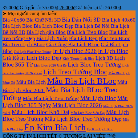
35.000
₫
Giá gốc là: 35.000₫.
26.000
₫
Giá hiện tại là: 26.000₫.
➤ Mọi người cũng tìm kiếm
Bìa Dán Nổi 3D
Bìa 40x60
Bìa Chữ Nổi 3D
Bìa Lịch 40x60
Bìa Lịch Bloc
Bìa Lịch Bloc Đẹp
Bìa Lịch Bế Nổi
Bìa Lịch
Bế Nổi 3D
Bìa Lịch gắn Bloc
Bìa Lịch Treo Bloc
Bìa Lịch
treo tường Đẹp
Bìa Lịch Xuân
Bìa Lịch Đẹp
Bìa Treo BLoc
Bìa Treo Lịch BLoc
Gia Công Bìa Lịch BLoc
Giá Bìa Lịch
In Lịch Bloc 2026
In Lịch Bloc
Bloc
Giá Lịch Bloc Treo Tường
Giá Rẻ
In Lịch Bloc Đẹp
Lịch
Lịch 3D
Kích Thước Lịch Bloc
Bloc 365 Tờ
Lịch Bloc Treo Tường
Lịch Bloc 2026 Giá Rẻ
Lịch
Lịch Treo Tường Bloc
Bloc treo tường 2026 giá rẻ
Mẫu Bloc Lịch
Mẫu Bìa Lịch BLoc
Mẫu Bìa Lịch
Mẫu
Bằng Gỗ
Mẫu Bìa Lịch BLoc Treo
Bìa Lịch Bloc 2026
Tường
Mẫu Lịch Bloc
Mẫu
Mẫu Bìa Lịch Treo Tường
Lịch Bloc 365 Ngày
Mẫu Lịch Bloc 2026
Mẫu Lịch Bloc 2026
Mẫu Lịch Bloc Khổ Đại
Mẫu Lịch
giá rẻ
Mẫu Lịch Bloc Siêu Đại
Bloc Treo Tường
Mẫu Lịch Bloc Treo Tường Đẹp
Mẫu
Ép Kim Bìa Lịch
Lịch Bloc Đẹp
Ép Kim Lịch Bloc
CÔNG TY IN LỊCH TẾT © TƯƠNG LAI VIỆT
™☝️