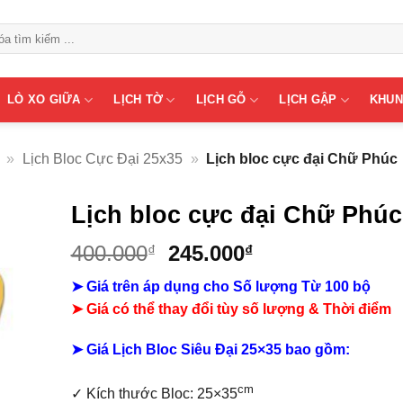
LÒ XO GIỮA
LỊCH TỜ
LỊCH GỖ
LỊCH GẬP
KHUN
»
Lịch Bloc Cực Đại 25x35
»
Lịch bloc cực đại Chữ Phúc
Lịch bloc cực đại Chữ Phúc
Giá
Giá
400.000
245.000
₫
₫
gốc
hiện
➤ Giá trên áp dụng cho Số lượng Từ 100 bộ
là:
tại
➤ Giá có thể thay đổi tùy số lượng & Thời điểm
400.000₫.
là:
245.000₫.
➤ Giá Lịch Bloc Siêu Đại 25×35 bao gồm:
cm
✓
Kích thước Bloc: 25×35