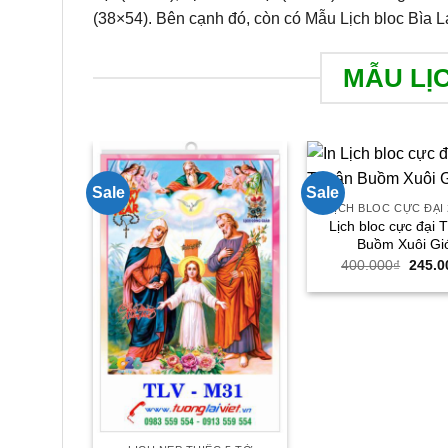
(38×54). Bên cạnh đó, còn có Mẫu Lịch bloc Bìa L
MẪU LỊ
Sale
Sale
LỊCH BLOC CỰC ĐẠI 
Lịch bloc cực đại 
Buồm Xuôi Gi
Giá
400.000
₫
245.0
gốc
là:
400.0