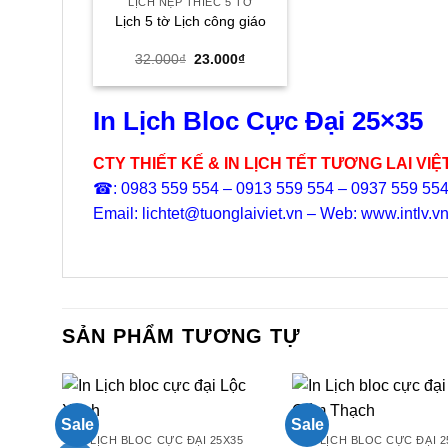
LỊCH NẸP THIẾC 5 TỜ
Lịch 5 tờ Lịch công giáo
Giá
Giá
32.000
₫
23.000
₫
gốc
hiện
là:
tại
32.000₫.
là:
23.000₫.
In Lịch Bloc Cực Đại 25×35
CTY THIẾT KẾ & IN LỊCH TẾT TƯƠNG LAI VIỆ
☎: 0983 559 554 – 0913 559 554 – 0937 559 55
Email: lichtet@tuonglaiviet.vn – Web: www.intlv.v
SẢN PHẨM TƯƠNG TỰ
Sale
Sale
LỊCH BLOC CỰC ĐẠI 25X35
LỊCH BLOC CỰC ĐẠI 2