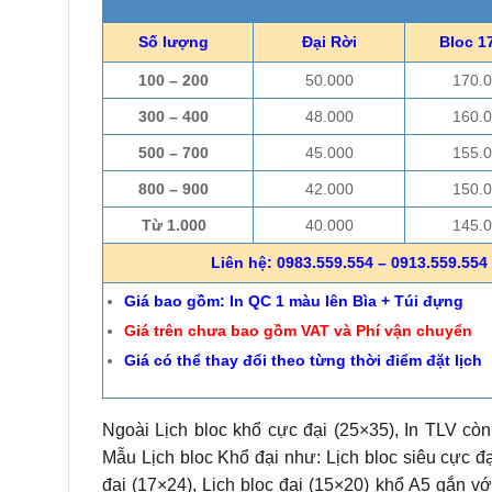
Số lượng
Đại Rời
Bloc 1
100 – 200
50.000
170.
300 – 400
48.000
160.
500 – 700
45.000
155.
800 – 900
42.000
150.
Từ 1.000
40.000
145.
Liên hệ: 0983.559.554 – 0913.559.554 
Giá bao gồm: In QC 1 màu lên Bìa + Túi đựng
Giá trên chưa bao gồm VAT và Phí vận chuyển
Giá có thể thay đổi theo từng thời điểm đặt lịch
Ngoài Lịch bloc khổ cực đại (25×35), In TLV còn
Mẫu Lịch bloc Khổ đại như: Lịch bloc siêu cực đạ
đại (17×24), Lịch bloc đại (15×20) khổ A5 gắn vớ