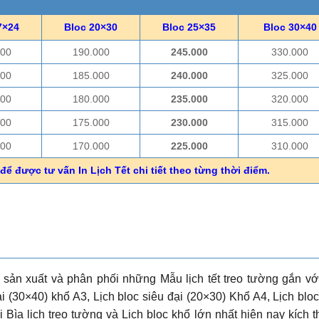
7×24
Bloc 20×30
Bloc 25×35
Bloc 30×40
000
190.000
245.000
330.000
000
185.000
240.000
325.000
000
180.000
235.000
320.000
000
175.000
230.000
315.000
000
170.000
225.000
310.000
để được tư vấn In Lịch Tết chi tiết theo từng thời điểm.
 sản xuất và phân phối những Mẫu lịch tết treo tường gắn vớ
i (30×40) khổ A3, Lịch bloc siêu đại (20×30) Khổ A4, Lịch blo
i Bìa lịch treo tường và Lịch bloc khổ lớn nhất hiện nay kích 