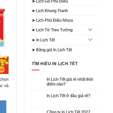
➤ Lịch Gỗ Phù Điêu
➤ Lịch Khung Tranh
➤ Lịch Phù Điêu Nhựa
➤ Lịch Tờ Treo Tường
➤ In Lịch Tết
➤ Bảng giá In Lịch Tết
TÌM HIỂU IN LỊCH TẾT
In Lịch Tết giá rẻ nhất thời
 chọn
điểm nào?
ác và
Không
có
In Lịch Tết ở đâu giá rẻ?
bình
luận
Không
ở
có
In
bình
Lịch
luận
Công ty In Lịch Tết 2027
Tết