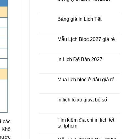
ở
giá
In
Không
rẻ
Lịch
có
nhất
Tết
bình
thời
ở
luận
Bảng giá In Lịch Tết
điểm
đâu
ở
nào?
giá
Công
Không
rẻ?
ty
có
In
bình
Lịch
luận
Mẫu Lịch Bloc 2027 giá rẻ
Tết
ở
2027
Bảng
Không
giá
có
In
bình
Lịch
luận
In Lịch Để Bàn 2027
Tết
ở
Mẫu
Không
Lịch
có
Bloc
bình
2027
luận
Mua lịch bloc ở đâu giá rẻ
giá
ở
rẻ
In
Không
Lịch
có
Để
bình
Bàn
luận
In lịch lò xo giữa bộ số
2027
ở
Mua
Không
lịch
có
bloc
bình
ở
luận
Tìm kiếm địa chỉ in lịch tết
i các
đâu
ở
tại tphcm
giá
In
c Khổ
rẻ
lịch
Không
lò
có
thước
xo