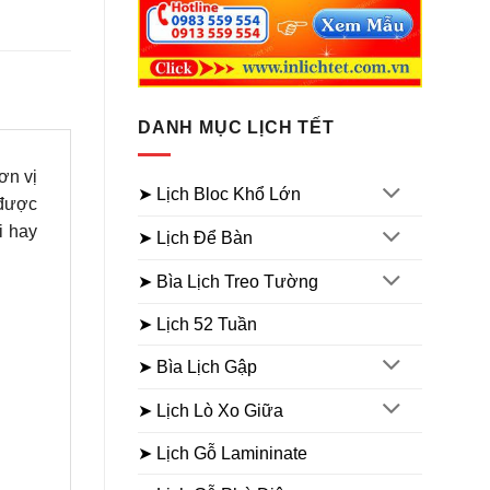
DANH MỤC LỊCH TẾT
ơn vị
➤ Lịch Bloc Khổ Lớn
được
i hay
➤ Lịch Để Bàn
➤ Bìa Lịch Treo Tường
➤ Lịch 52 Tuần
➤ Bìa Lịch Gập
➤ Lịch Lò Xo Giữa
➤ Lịch Gỗ Lamininate