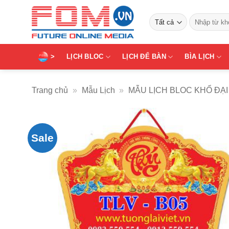
Bỏ
Tìm
qua
kiếm:
nội
dung
>
LỊCH BLOC
LỊCH ĐỂ BÀN
BÌA LỊCH
Trang chủ
»
Mẫu Lịch
»
MẪU LỊCH BLOC KHỔ ĐẠI
Sale