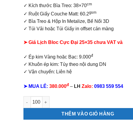
cm
✓ Kích thước Bìa Treo: 38×70
gsm
✓ Ruột Giấy Couche Matt: 60.2
✓
Bìa Treo & Hộp In Metalize, Bế Nổi 3D
✓ Túi Vải hoặc Túi Giấy in offset
cán màng
➤ Giá Lịch Bloc Cực Đại 25×35 chưa VAT và
đ
✓ Ép kim Vàng hoặc Bạc: 9.000
✓ Khuôn ép kim: Tùy theo nội dung DN
✓ Vận chuyển: Liên hệ
đ
➤ MUA LẺ:
380.000
–
LH
Zalo:
0983 559 554
Lịch bloc cực đại Chữ Phúc số lượng
THÊM VÀO GIỎ HÀNG