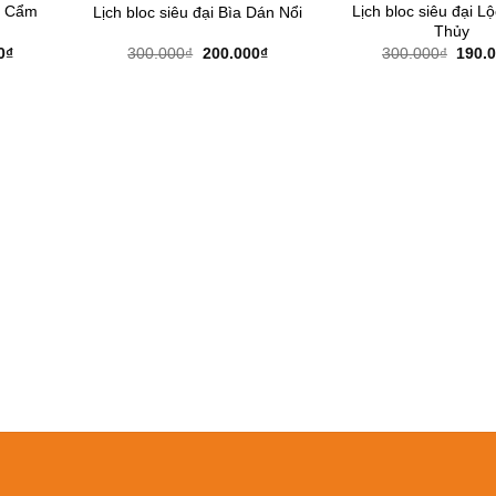
ữ Cẩm
Lịch bloc siêu đại L
Lịch bloc siêu đại Bìa Dán Nổi
Thủy
Giá
Giá
Giá
Giá
0
₫
300.000
₫
200.000
₫
300.000
₫
190.
hiện
gốc
hiện
gốc
tại
là:
tại
là:
0₫.
là:
300.000₫.
là:
300.0
265.000₫.
200.000₫.