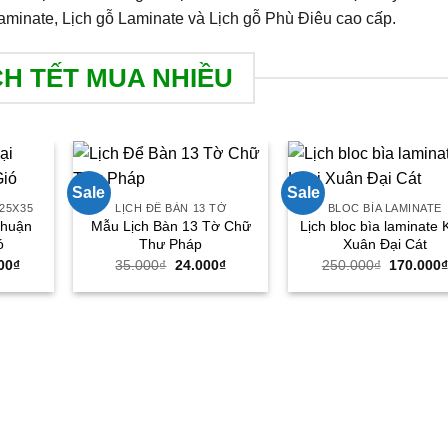
aminate, Lịch gỗ Laminate và Lịch gỗ Phù Điêu cao cấp.
CH TẾT MUA NHIỀU
Sale
Sale
25X35
LỊCH ĐỂ BÀN 13 TỜ
BLOC BÌA LAMINATE
Thuận
Mẫu Lịch Bàn 13 Tờ Chữ
Lịch bloc bìa laminate 
ó
Thư Pháp
Xuân Đại Cát
Giá
Giá
Giá
Giá
00
₫
35.000
₫
24.000
₫
250.000
₫
170.000
hiện
gốc
hiện
gốc
tại
là:
tại
là:
00₫.
là:
35.000₫.
là:
250.000₫
245.000₫.
24.000₫.