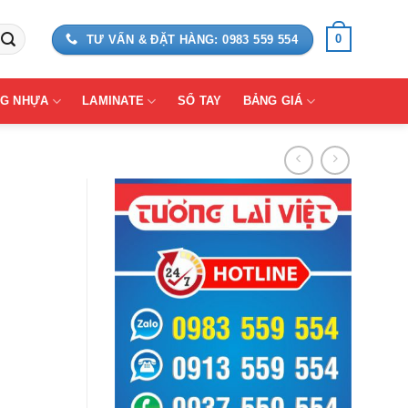
0
TƯ VẤN & ĐẶT HÀNG: 0983 559 554
G NHỰA
LAMINATE
SỔ TAY
BẢNG GIÁ