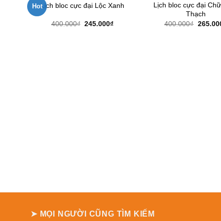
Lịch bloc cực đại Ch
Lịch bloc cực đại Lộc Xanh
Hot
Thạch
Giá
Giá
Giá
400.000
₫
245.000
₫
400.000
₫
265.00
gốc
hiện
gốc
là:
tại
là:
400.000₫.
là:
400.00
245.000₫.
➤ MỌI NGƯỜI CŨNG TÌM KIẾM