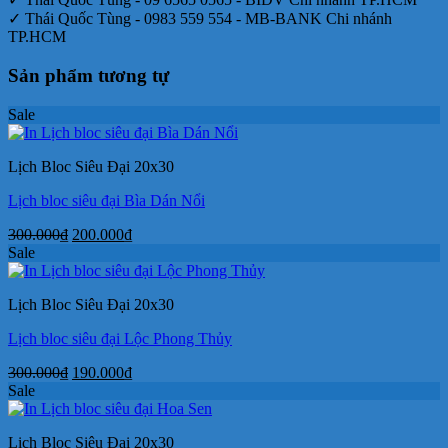
✓ Thái Quốc Tùng - 0983 559 554 - MB-BANK Chi nhánh
TP.HCM
Sản phẩm tương tự
Sale
Lịch Bloc Siêu Đại 20x30
Lịch bloc siêu đại Bìa Dán Nổi
Giá
Giá
300.000
₫
200.000
₫
gốc
hiện
Sale
là:
tại
300.000₫.
là:
Lịch Bloc Siêu Đại 20x30
200.000₫.
Lịch bloc siêu đại Lộc Phong Thủy
Giá
Giá
300.000
₫
190.000
₫
gốc
hiện
Sale
là:
tại
300.000₫.
là:
Lịch Bloc Siêu Đại 20x30
190.000₫.