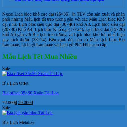
Ngoài Lịch bloc khổ cực đại (25×35), In TLV còn sản xuất và phân
phối những Mẫu lịch tết treo tường gắn với các Mẫu Lịch bloc Khổ
đại như: Lịch bloc siêu cực đại (30×40) khổ A3, Lịch bloc siêu đại
(20×30) Khổ A4, Lịch bloc Khổ đại (17×24), Lịch bloc đại (15×20)
khổ A5 gắn với Bìa lịch treo tường và Lịch bloc khổ lớn nhất hiện
nay kích thước (38×54). Bên cạnh đó, còn có Mẫu Lịch bloc Bìa
Laminate, Lịch gỗ Laminate và Lịch gỗ Phù Điêu cao cấp.
Mẫu Lịch Tết Mua Nhiều
Sale
Bìa Lịch Offet
Bìa offset 35×50 Xuân Tài Lộc
Giá
Giá
72.000
₫
59.000
₫
gốc
hiện
Sale
là:
tại
72.000₫.
là:
Bìa Lịch Metalize
59.000₫.