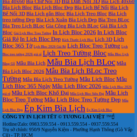
Bìa Dán Nổi 3D
Bìa 40x60
Bìa Chữ Nổi 3D
Bìa Lịch 40x60
300.000₫.
là:
Bìa Lịch Bloc
Bìa Lịch Bloc Đẹp
Bìa Lịch Bế Nổi
Bìa Lịch
200.000₫.
Bế Nổi 3D
Bìa Lịch gắn Bloc
Bìa Lịch Treo Bloc
Bìa Lịch
treo tường Đẹp
Bìa Lịch Xuân
Bìa Lịch Đẹp
Bìa Treo BLoc
Bìa Treo Lịch BLoc
Gia Công Bìa Lịch BLoc
Giá Bìa Lịch
In Lịch Bloc 2026
In Lịch Bloc
Bloc
Giá Lịch Bloc Treo Tường
Giá Rẻ
In Lịch Bloc Đẹp
Lịch
Lịch 3D
Kích Thước Lịch Bloc
Bloc 365 Tờ
Lịch Bloc Treo Tường
Lịch Bloc 2026 Giá Rẻ
Lịch
Lịch Treo Tường Bloc
Bloc treo tường 2026 giá rẻ
Mẫu Bloc Lịch
Mẫu Bìa Lịch BLoc
Mẫu Bìa Lịch
Mẫu
Bằng Gỗ
Mẫu Bìa Lịch BLoc Treo
Bìa Lịch Bloc 2026
Tường
Mẫu Lịch Bloc
Mẫu
Mẫu Bìa Lịch Treo Tường
Lịch Bloc 365 Ngày
Mẫu Lịch Bloc 2026
Mẫu Lịch Bloc 2026
Mẫu Lịch Bloc Khổ Đại
Mẫu Lịch
giá rẻ
Mẫu Lịch Bloc Siêu Đại
Bloc Treo Tường
Mẫu Lịch Bloc Treo Tường Đẹp
Mẫu
Ép Kim Bìa Lịch
Lịch Bloc Đẹp
Ép Kim Lịch Bloc
CÔNG TY IN LỊCH TẾT © TƯƠNG LAI VIỆT
™☝️
Hotline/Zalo: 0983.559.554 - 0913.559.554 - 0937.559.554
Trụ sở chính: 950/9 Nguyễn Kiệm - Phường Hạnh Thông (Gò Vấp
Cũ) - TP. HCM