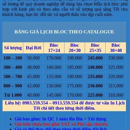
số lượng để quý doanh nghiệp dễ dàng lựa chọn Mẫu lịch bloc phù
hợp với kinh phí và theo nhu cầu về số lượng quà tặng Tết cho
khách hàng, bạn bè, đối tác và người thân vào dịp cuối năm.
BẢNG GIÁ LỊCH BLOC THEO CATALOGUE
Bloc
Bloc
Bloc
Bloc
Số lượng
Đại Rời
17×24
20×30
25×35
30×40
100 – 200
50.000
170.000
190.000
245.000
330.000
300 – 400
48.000
160.000
185.000
240.000
325.000
500 – 700
45.000
155.000
180.000
235.000
320.000
800 – 900
42.000
150.000
175.000
230.000
315.000
Từ 1.000
40.000
145.000
170.000
225.000
310.000
Liên hệ: 0983.559.554 – 0913.559.554 để được tư vấn In Lịch
Tết chi tiết theo từng thời điểm.
Giá bao gồm: In QC 1 màu lên Bìa + Túi đựng
Giá trên chưa bao gồm VAT và Phí vận chuyển
Giá có thể thay đổi theo từng thời điểm đặt lịch