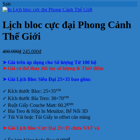
Sale
ở
bloc
2027
Bảng
hiện
báo
tết
luận
bình
ở
Mẫu
tại
giá
nay
giá
tại
luận
In
Lịch
tphcm
ở
Lịch
Lịch
tphcm
lịch
Tết
Bảng
Bloc
Treo
Lịch bloc cực đại Phong Cảnh
Bloc
TLV
giá
Khổ
Tường
đẹp
In
Đại
Thế Giới
Lịch
Để
Bàn
Giá
Giá
400.000
₫
245.000
₫
gốc
hiện
➤ Giá trên áp dụng cho Số lượng Từ 100 bộ
là:
tại
400.000₫.
là:
➤ Giá có thể thay đổi tùy số lượng & Thời điểm
245.000₫.
➤ Giá Lịch Bloc Siêu Đại 25×35 bao gồm:
cm
✓
Kích thước Bloc: 25×35
cm
✓ Kích thước Bìa Treo: 38×70
gsm
✓ Ruột Giấy Couche Matt: 60.2
✓
Bìa Treo & Hộp In Metalize, Bế Nổi 3D
✓ Túi Vải hoặc Túi Giấy in offset
cán màng
➤ Giá Lịch Bloc Cực Đại 25×35 chưa VAT và
đ