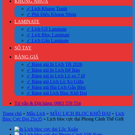
KHUNG NHỰA
✓ Lịch Khung Tranh
✓ Phù Điêu Khung Nhựa
LAMINATE
✓ Lịch Gỗ Laminate
✓ Lịch Bloc Laminate
✓ Lịch Gập Laminate
SỔ TAY
BẢNG GIÁ
✓ Bảng giá In Lịch Tết 2026
✓ Bảng giá In Lịch Để Bàn
✓ Bảng giá in Lịch Lò xo 7 tờ
✓ Bảng giá Lịch Lò Xo Giữa
✓ Bảng giá Bìa Lịch Gắn Bloc
✓ Bảng giá Lịch Bloc Khổ Đại
Tư vấn & Đặt hàng: 0983 559 554
Trang chủ
»
Mẫu Lịch
»
MẪU LỊCH BLOC KHỔ ĐẠI
»
Lịch
Bloc Cực Đại 25x35
»
Lịch bloc cực đại Phong Cảnh Thế Giới