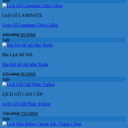
gốc
hiện
Sale
là:
tại
180.000₫.
là:
Lịch Gỗ LAMINATE
95.000₫.
Lịch Gỗ Laminate Chúa Giêsu
Giá
Giá
160.000
₫
89.000
₫
gốc
hiện
Sale
là:
tại
160.000₫.
là:
Bìa Lịch Bế Nổi
89.000₫.
Bìa lịch bế nổi Mai Xuân
Giá
Giá
125.000
₫
86.000
₫
gốc
hiện
Sale
là:
tại
125.000₫.
là:
LỊCH GỖ CAO CẤP
86.000₫.
Lịch Gỗ Chữ Phúc Vuông
Giá
Giá
750.000
₫
550.000
₫
gốc
hiện
Sale
là:
tại