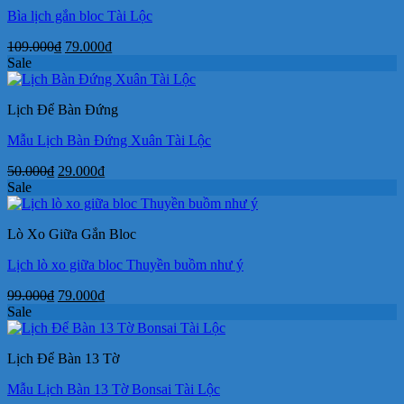
Bìa lịch gắn bloc Tài Lộc
Giá
Giá
109.000
₫
79.000
₫
gốc
hiện
Sale
là:
tại
109.000₫.
là:
Lịch Để Bàn Đứng
79.000₫.
Mẫu Lịch Bàn Đứng Xuân Tài Lộc
Giá
Giá
50.000
₫
29.000
₫
gốc
hiện
Sale
là:
tại
50.000₫.
là:
Lò Xo Giữa Gắn Bloc
29.000₫.
Lịch lò xo giữa bloc Thuyền buồm như ý
Giá
Giá
99.000
₫
79.000
₫
gốc
hiện
Sale
là:
tại
99.000₫.
là:
Lịch Để Bàn 13 Tờ
79.000₫.
Mẫu Lịch Bàn 13 Tờ Bonsai Tài Lộc