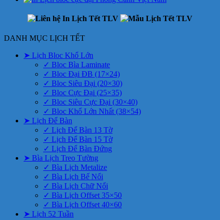
DANH MỤC LỊCH TẾT
➤ Lịch Bloc Khổ Lớn
✓ Bloc Bìa Laminate
✓ Bloc Đại ĐB (17×24)
✓ Bloc Siêu Đại (20×30)
✓ Bloc Cực Đại (25×35)
✓ Bloc Siêu Cực Đại (30×40)
✓ Bloc Khổ Lớn Nhất (38×54)
➤ Lịch Để Bàn
✓ Lịch Để Bàn 13 Tờ
✓ Lịch Để Bàn 15 Tờ
✓ Lịch Để Bàn Đứng
➤ Bìa Lịch Treo Tường
✓ Bìa Lịch Metalize
✓ Bìa Lịch Bế Nổi
✓ Bìa Lịch Chữ Nổi
✓ Bìa Lịch Offset 35×50
✓ Bìa Lịch Offset 40×60
➤ Lịch 52 Tuần