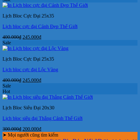
là:
tại
400.000₫.
là:
Lịch Bloc Cực Đại 25x35
245.000₫.
Lịch bloc cực đại Cảnh Đẹp Thế Giới
Giá
Giá
400.000
₫
245.000
₫
gốc
hiện
Sale
là:
tại
400.000₫.
là:
Lịch Bloc Cực Đại 25x35
245.000₫.
Lịch bloc cực đại Lộc Vàng
Giá
Giá
400.000
₫
245.000
₫
gốc
hiện
Sale
là:
tại
Hot
400.000₫.
là:
245.000₫.
Lịch Bloc Siêu Đại 20x30
Lịch bloc siêu đại Thắng Cảnh Thế Giới
Giá
Giá
300.000
₫
200.000
₫
gốc
hiện
➤ Mọi người cũng tìm kiếm
là:
tại