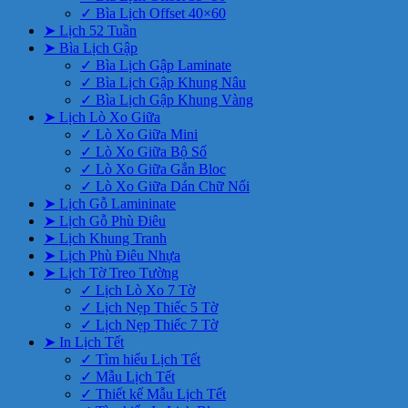
✓ Bìa Lịch Offset 40×60
➤ Lịch 52 Tuần
➤ Bìa Lịch Gập
✓ Bìa Lịch Gập Laminate
✓ Bìa Lịch Gập Khung Nâu
✓ Bìa Lịch Gập Khung Vàng
➤ Lịch Lò Xo Giữa
✓ Lò Xo Giữa Mini
✓ Lò Xo Giữa Bộ Số
✓ Lò Xo Giữa Gắn Bloc
✓ Lò Xo Giữa Dán Chữ Nổi
➤ Lịch Gỗ Lamininate
➤ Lịch Gỗ Phù Điêu
➤ Lịch Khung Tranh
➤ Lịch Phù Điêu Nhựa
➤ Lịch Tờ Treo Tường
✓ Lịch Lò Xo 7 Tờ
✓ Lịch Nẹp Thiếc 5 Tờ
✓ Lịch Nẹp Thiếc 7 Tờ
➤ In Lịch Tết
✓ Tìm hiểu Lịch Tết
✓ Mẫu Lịch Tết
✓ Thiết kế Mẫu Lịch Tết