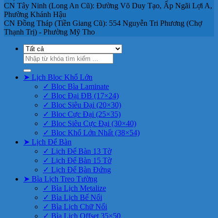
CN Tây Ninh (Long An Cũ): Đường Võ Duy Tạo, Ấp Ngãi Lợi A,
Phường Khánh Hậu
CN Đồng Tháp (Tiền Giang Cũ): 554 Nguyễn Tri Phương (Chợ
Thạnh Trị) - Phường Mỹ Tho
Tìm
kiếm:
➤ Lịch Bloc Khổ Lớn
✓ Bloc Bìa Laminate
✓ Bloc Đại ĐB (17×24)
✓ Bloc Siêu Đại (20×30)
✓ Bloc Cực Đại (25×35)
✓ Bloc Siêu Cực Đại (30×40)
✓ Bloc Khổ Lớn Nhất (38×54)
➤ Lịch Để Bàn
✓ Lịch Để Bàn 13 Tờ
✓ Lịch Để Bàn 15 Tờ
✓ Lịch Để Bàn Đứng
➤ Bìa Lịch Treo Tường
✓ Bìa Lịch Metalize
✓ Bìa Lịch Bế Nổi
✓ Bìa Lịch Chữ Nổi
✓ Bìa Lịch Offset 35×50