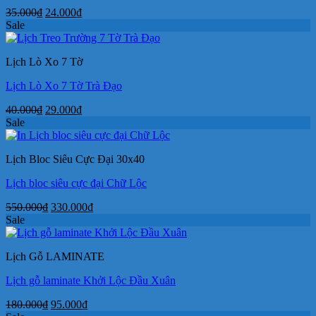
Giá
Giá
35.000
₫
24.000
₫
gốc
hiện
Sale
là:
tại
35.000₫.
là:
Lịch Lò Xo 7 Tờ
24.000₫.
Lịch Lò Xo 7 Tờ Trà Đạo
Giá
Giá
40.000
₫
29.000
₫
gốc
hiện
Sale
là:
tại
40.000₫.
là:
Lịch Bloc Siêu Cực Đại 30x40
29.000₫.
Lịch bloc siêu cực đại Chữ Lộc
Giá
Giá
550.000
₫
330.000
₫
gốc
hiện
Sale
là:
tại
550.000₫.
là:
Lịch Gỗ LAMINATE
330.000₫.
Lịch gỗ laminate Khởi Lộc Đầu Xuân
Giá
Giá
180.000
₫
95.000
₫