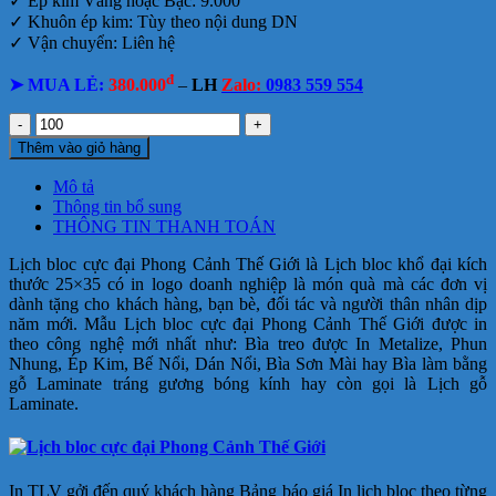
✓ Ép kim Vàng hoặc Bạc: 9.000
✓ Khuôn ép kim: Tùy theo nội dung DN
✓ Vận chuyển: Liên hệ
đ
➤ MUA LẺ:
380.000
–
LH
Zalo:
0983 559 554
Lịch
bloc
Thêm vào giỏ hàng
cực
đại
Mô tả
Phong
Thông tin bổ sung
Cảnh
THÔNG TIN THANH TOÁN
Thế
Giới
Lịch bloc cực đại Phong Cảnh Thế Giới là Lịch bloc khổ đại kích
số
thước 25×35 có in logo doanh nghiệp là món quà mà các đơn vị
lượng
dành tặng cho khách hàng, bạn bè, đối tác và người thân nhân dịp
năm mới.
Mẫu Lịch bloc cực đại Phong Cảnh Thế Giới
được in
theo công nghệ mới nhất như: Bìa treo được In Metalize, Phun
Nhung, Ép Kim, Bế Nổi, Dán Nổi, Bìa Sơn Mài hay Bìa làm bằng
gỗ Laminate tráng gương bóng kính hay còn gọi là Lịch gỗ
Laminate.
In TLV gởi đến quý khách hàng Bảng báo giá In lịch bloc theo từng