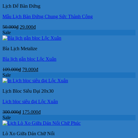
750.000₫.
là:
Lịch Để Bàn Đứng
550.000₫.
Mẫu Lịch Bàn Đứng Chung Sức Thành Công
Giá
Giá
50.000
₫
29.000
₫
gốc
hiện
Sale
là:
tại
50.000₫.
là:
Bìa Lịch Metalize
29.000₫.
Bìa lịch gắn bloc Lộc Xuân
Giá
Giá
109.000
₫
79.000
₫
gốc
hiện
Sale
là:
tại
109.000₫.
là:
Lịch Bloc Siêu Đại 20x30
79.000₫.
Lịch bloc siêu đại Lộc Xuân
Giá
Giá
300.000
₫
175.000
₫
gốc
hiện
Sale
là:
tại
300.000₫.
là:
Lò Xo Giữa Dán Chữ Nổi
175.000₫.