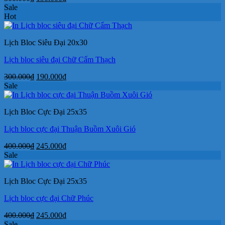
gốc
hiện
Sale
là:
tại
Hot
300.000₫.
là:
190.000₫.
Lịch Bloc Siêu Đại 20x30
Lịch bloc siêu đại Chữ Cẩm Thạch
Giá
Giá
300.000
₫
190.000
₫
gốc
hiện
Sale
là:
tại
300.000₫.
là:
Lịch Bloc Cực Đại 25x35
190.000₫.
Lịch bloc cực đại Thuận Buồm Xuôi Gió
Giá
Giá
400.000
₫
245.000
₫
gốc
hiện
Sale
là:
tại
400.000₫.
là:
Lịch Bloc Cực Đại 25x35
245.000₫.
Lịch bloc cực đại Chữ Phúc
Giá
Giá
400.000
₫
245.000
₫
gốc
hiện
Sale