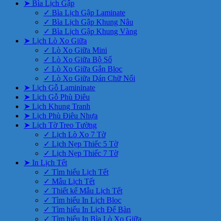
➤ Bìa Lịch Gập
✓ Bìa Lịch Gập Laminate
✓ Bìa Lịch Gập Khung Nâu
✓ Bìa Lịch Gập Khung Vàng
➤ Lịch Lò Xo Giữa
✓ Lò Xo Giữa Mini
✓ Lò Xo Giữa Bộ Số
✓ Lò Xo Giữa Gắn Bloc
✓ Lò Xo Giữa Dán Chữ Nổi
➤ Lịch Gỗ Lamininate
➤ Lịch Gỗ Phù Điêu
➤ Lịch Khung Tranh
➤ Lịch Phù Điêu Nhựa
➤ Lịch Tờ Treo Tường
✓ Lịch Lò Xo 7 Tờ
✓ Lịch Nẹp Thiếc 5 Tờ
✓ Lịch Nẹp Thiếc 7 Tờ
➤ In Lịch Tết
✓ Tìm hiểu Lịch Tết
✓ Mẫu Lịch Tết
✓ Thiết kế Mẫu Lịch Tết
✓ Tìm hiểu In Lịch Bloc
✓ Tìm hiểu In Lịch Để Bàn
✓ Tìm hiểu In Bìa Lò Xo Giữa