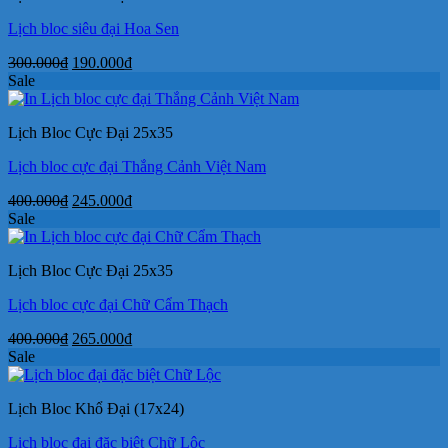
Lịch bloc siêu đại Hoa Sen
Giá
Giá
300.000
₫
190.000
₫
gốc
hiện
Sale
là:
tại
300.000₫.
là:
Lịch Bloc Cực Đại 25x35
190.000₫.
Lịch bloc cực đại Thắng Cảnh Việt Nam
Giá
Giá
400.000
₫
245.000
₫
gốc
hiện
Sale
là:
tại
400.000₫.
là:
Lịch Bloc Cực Đại 25x35
245.000₫.
Lịch bloc cực đại Chữ Cẩm Thạch
Giá
Giá
400.000
₫
265.000
₫
gốc
hiện
Sale
là:
tại
400.000₫.
là:
Lịch Bloc Khổ Đại (17x24)
265.000₫.
Lịch bloc đại đặc biệt Chữ Lộc