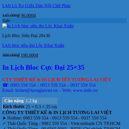
Lịch Lò Xo Giữa Dán Nổi Chữ Phúc
Giá
Giá
145.000
₫
96.000
₫
gốc
hiện
Sale
là:
tại
145.000₫.
là:
Lịch Bloc Siêu Đại 20x30
96.000₫.
Lịch bloc siêu đại Lộc Khai Xuân
Giá
Giá
300.000
₫
190.000
₫
gốc
hiện
là:
tại
In Lịch Bloc Cực Đại 25×35
300.000₫.
là:
190.000₫.
CTY THIẾT KẾ & IN LỊCH TẾT TƯƠNG LAI VIỆT
☎: 0983 559 554 – 0913 559 554 – 0937 559 554
Email: lichtet@tuonglaiviet.vn – Web: www.intlv.vn
Cân nặng
1.2 kg
Kích thước
25 × 0.3 × 35 cm
CÔNG TY THIẾT KẾ & IN LỊCH TƯƠNG LAI VIỆT
➤ Hotline: 0983 559 554 - 0913 559 554 - 0937 559 554
✓ Thái Quốc Tùng - 9983 559 554 - Vietcombank CN TP.HCM
✓ Thái Quốc Tùng - 09 6565 0565 - BIDV Chi nhánh TP.HCM