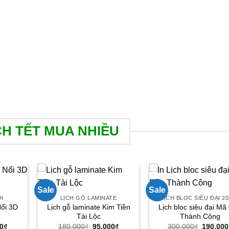
CH TẾT MUA NHIỀU
Sale
Sale
ỔI
LỊCH GỖ LAMINATE
LỊCH BLOC SIÊU ĐẠI 2
Nổi 3D
Lịch gỗ laminate Kim Tiền
Lịch bloc siêu đại Mã
Tài Lộc
Thành Công
Giá
Giá
Giá
Giá
0
₫
180.000
₫
95.000
₫
300.000
₫
190.000