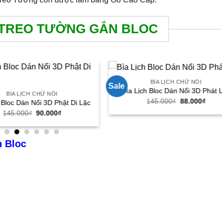
H TREO TƯỜNG GẮN BLOC
BÌA LỊCH CHỮ NỔI
Sale
Bìa Lịch Bloc Dán Nổi 3D Phát 
BÌA LỊCH CHỮ NỔI
Giá
Giá
145.000
₫
88.000
₫
 Bloc Dán Nổi 3D Phật Di Lặc
gốc
hiện
Giá
Giá
145.000
₫
90.000
₫
là:
tại
gốc
hiện
145.000₫.
là:
là:
tại
88.00
145.000₫.
là:
90.000₫.
n Bloc