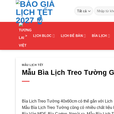
Bỏ
Tìm
qua
kiếm:
nội
dung
>
LỊCH BLOC
LỊCH ĐỂ BÀN
BÌA LỊCH
MẪU LỊCH TẾT
Mẫu Bìa Lịch Treo Tường G
Bìa Lịch Treo Tường 40x60cm có thể gắn với Lịch 
Mẫu Bìa Lịch Treo Tường cũng có nhiều chất liệu 
Bìa Ván MDF, Bìa Carton. Ngoài ra, Mẫu Bìa Lịc