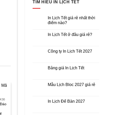
TÌM HIỂU IN LỊCH TẾT
In Lịch Tết giá rẻ nhất thời
điểm nào?
Không
có
In Lịch Tết ở đâu giá rẻ?
bình
luận
Không
ở
có
In
bình
Lịch
luận
Công ty In Lịch Tết 2027
Tết
ở
giá
In
Không
rẻ
Lịch
có
nhất
Tết
bình
thời
ở
luận
Bảng giá In Lịch Tết
điểm
đâu
ở
nào?
giá
Công
Không
rẻ?
ty
có
In
bình
Lịch
luận
Mẫu Lịch Bloc 2027 giá rẻ
Tết
ở
2027
Bảng
Không
giá
có
In
bình
0X30
Lịch
luận
In Lịch Để Bàn 2027
Tết
ở
 Đáo
Mẫu
Không
Lịch
có
Bloc
Giá
bình
₫