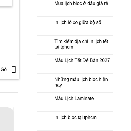
2027
luận
hiện
Mua lịch bloc ở đâu giá rẻ
giá
ở
tại
rẻ
In
Không
₫.
là:
Lịch
có
190.000₫.
Để
bình
Bàn
luận
In lịch lò xo giữa bộ số
2027
ở
Mua
Không
lịch
có
bloc
bình
ở
luận
Tìm kiếm địa chỉ in lịch tết
đâu
ở
tại tphcm
giá
In
rẻ
lịch
Không
lò
có
xo
Mẫu Lịch Tết Để Bàn 2027
bình
giữa
luận
bộ
Không
ở
g Gỗ
số
có
Tìm
bình
kiếm
luận
Những mẫu lịch bloc hiện
địa
ở
chỉ
nay
Mẫu
in
Lịch
lịch
Không
Tết
tết
có
Để
Mẫu Lịch Laminate
tại
bình
Bàn
tphcm
luận
2027
Không
ở
có
Những
bình
mẫu
luận
In lịch bloc tại tphcm
lịch
ở
bloc
Mẫu
Không
hiện
Lịch
có
nay
Laminate
bình