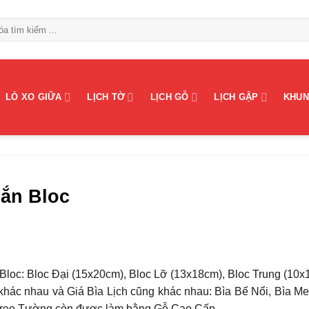
LÒ XO GIỮA
LỊCH TỜ
LỊCH GỖ
LỊCH GẬP
KHUN
ắn Bloc
Bloc: Bloc Đại (15x20cm), Bloc Lỡ (13x18cm), Bloc Trung (10x
khác nhau và Giá Bìa Lịch cũng khác nhau: Bìa Bế Nổi, Bìa Met
h Treo Tường còn được làm bằng Gỗ Cao Cấp.