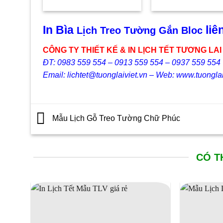
gốc
hiện
gốc
00₫.
là:
là:
tại
là:
26.000₫.
440.000₫.
là:
145.0
245.000₫.
In Bìa
liê
Lịch Treo Tường Gắn Bloc
CÔNG TY THIẾT KẾ & IN LỊCH TẾT TƯƠNG LAI
ĐT: 0983 559 554 – 0913 559 554 – 0937 559 554
Email: lichtet@tuonglaiviet.vn – Web: www.tuonglai
Mẫu Lịch Gỗ Treo Tường Chữ Phúc
CÓ T