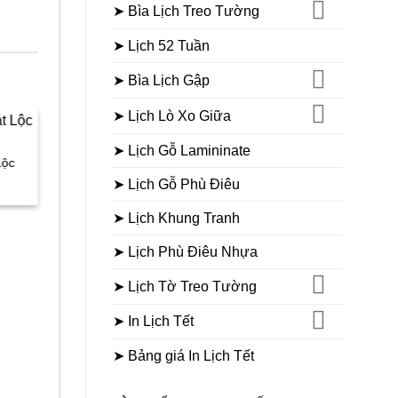
➤ Bìa Lịch Treo Tường
➤ Lịch 52 Tuần
➤ Bìa Lịch Gập
➤ Lịch Lò Xo Giữa
BÌA LỊCH ÉP KIM
B
➤ Lịch Gỗ Lamininate
Sale
Sale
Lộc
Bìa ép kim Mai Vàng
Bìa Lịch B
Giá
Giá
105.000
₫
72.000
₫
14
➤ Lịch Gỗ Phù Điêu
gốc
hiện
là:
tại
➤ Lịch Khung Tranh
105.000₫.
là:
0₫.
72.000₫.
➤ Lịch Phù Điêu Nhựa
➤ Lịch Tờ Treo Tường
➤ In Lịch Tết
➤ Bảng giá In Lịch Tết