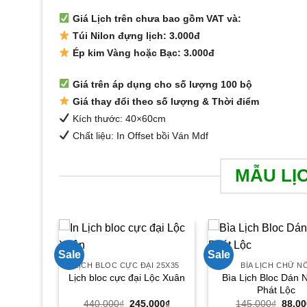
Giá Lịch trên chưa bao gồm
VAT và:
Túi Nilon đựng lịch: 3.000đ
Ép kim Vàng hoặc Bạc: 3.000đ
Giá trên áp dụng cho số lượng 100 bộ
Giá thay đổi theo số lượng & Thời điểm
Kích thước: 40×60cm
Chất liệu:
In Offset bồi Ván Mdf
MẪU LỊ
 7 TỜ
Sale
Sale
 sen
LỊCH BLOC CỰC ĐẠI 25X35
BÌA LỊCH CHỮ N
Bìa Lịch Bloc Dán 
Lịch bloc cực đại Lộc Xuân
Giá
000
₫
Phát Lộc
hiện
Giá
Giá
Giá
440.000
₫
245.000
₫
145.000
₫
88.00
tại