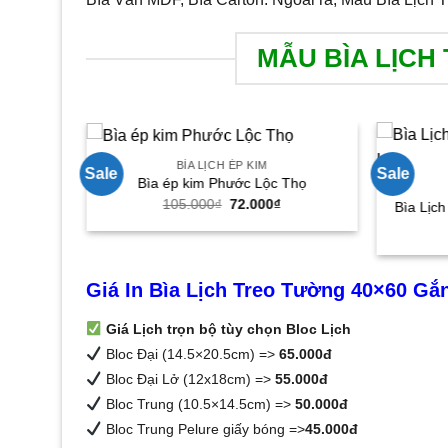
MẪU BÌA LỊC
BÌA LỊCH ÉP KIM
Sale
Sale
Bìa ép kim Phước Lộc Thọ
iá
Giá
Giá
105.000
₫
72.000
₫
Bìa Lịch
iện
gốc
hiện
i
là:
tại
.
:
105.000₫.
là:
2.000₫.
72.000₫.
Giá In Bìa Lịch Treo Tường 40×60 Gắ
Giá Lịch trọn bộ tùy chọn Bloc Lịch
Bloc Đại (14.5×20.5cm) =>
65.000đ
Bloc Đại Lở (12x18cm) =>
55.000đ
Bloc Trung (10.5×14.5cm) =>
50.000đ
Bloc Trung Pelure giấy bóng =>
45.000đ