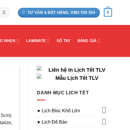
0
TƯ VẤN & ĐẶT HÀNG: 0983 559 554
G NHỰA
LAMINATE
SỔ TAY
BẢNG GIÁ
DANH MỤC LỊCH TẾT
➤ Lịch Bloc Khổ Lớn
15cm).
➤ Lịch Để Bàn
alize,