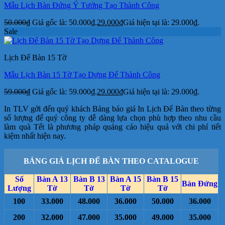
Mẫu Lịch Bàn Đứng Ý Tưởng Tạo Thành Công
50.000
₫
Giá gốc là: 50.000₫.
29.000
₫
Giá hiện tại là: 29.000₫.
Sale
Lịch Để Bàn 15 Tờ
Mẫu Lịch Bàn 15 Tờ Tạo Dựng Để Thành Công
59.000
₫
Giá gốc là: 59.000₫.
29.000
₫
Giá hiện tại là: 29.000₫.
In TLV gởi đến quý khách Bảng báo giá In Lịch Để Bàn theo từng
số lượng để quý công ty dễ dàng lựa chọn phù hợp theo nhu cầu
làm quà Tết là phương pháp quảng cáo hiệu quả với chi phí tiết
kiệm nhất hiện nay.
BẢNG GIÁ LỊCH ĐỂ BÀN THEO CATALOGUE
Số
Bàn A 13
Bàn B 13
Bàn A 15
Bàn B 15
Bàn Đứng
Lượng
Tờ
Tờ
Tờ
Tờ
100
33.000
48.000
36.000
50.000
36.000
200
32.000
47.000
35.000
49.000
35.000