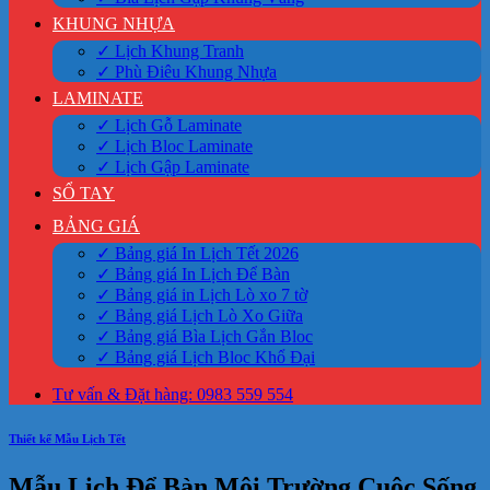
KHUNG NHỰA
✓ Lịch Khung Tranh
✓ Phù Điêu Khung Nhựa
LAMINATE
✓ Lịch Gỗ Laminate
✓ Lịch Bloc Laminate
✓ Lịch Gập Laminate
SỔ TAY
BẢNG GIÁ
✓ Bảng giá In Lịch Tết 2026
✓ Bảng giá In Lịch Để Bàn
✓ Bảng giá in Lịch Lò xo 7 tờ
✓ Bảng giá Lịch Lò Xo Giữa
✓ Bảng giá Bìa Lịch Gắn Bloc
✓ Bảng giá Lịch Bloc Khổ Đại
Tư vấn & Đặt hàng: 0983 559 554
Thiết kế Mẫu Lịch Tết
Mẫu Lịch Để Bàn Môi Trường Cuộc Sống