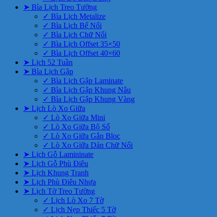
➤ Bìa Lịch Treo Tường
✓ Bìa Lịch Metalize
✓ Bìa Lịch Bế Nổi
✓ Bìa Lịch Chữ Nổi
✓ Bìa Lịch Offset 35×50
✓ Bìa Lịch Offset 40×60
➤ Lịch 52 Tuần
➤ Bìa Lịch Gập
✓ Bìa Lịch Gập Laminate
✓ Bìa Lịch Gập Khung Nâu
✓ Bìa Lịch Gập Khung Vàng
➤ Lịch Lò Xo Giữa
✓ Lò Xo Giữa Mini
✓ Lò Xo Giữa Bộ Số
✓ Lò Xo Giữa Gắn Bloc
✓ Lò Xo Giữa Dán Chữ Nổi
➤ Lịch Gỗ Lamininate
➤ Lịch Gỗ Phù Điêu
➤ Lịch Khung Tranh
➤ Lịch Phù Điêu Nhựa
➤ Lịch Tờ Treo Tường
✓ Lịch Lò Xo 7 Tờ
✓ Lịch Nẹp Thiếc 5 Tờ