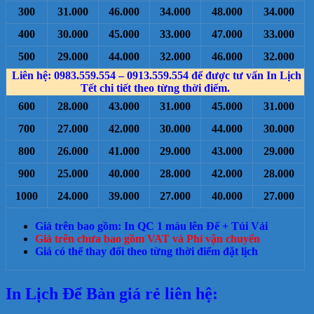
300
31.000
46.000
34.000
48.000
34.000
400
30.000
45.000
33.000
47.000
33.000
500
29.000
44.000
32.000
46.000
32.000
Liên hệ: 0983.559.554 – 0913.559.554 để được tư vấn In Lịch
Tết chi tiết theo từng thời điểm.
600
28.000
43.000
31.000
45.000
31.000
700
27.000
42.000
30.000
44.000
30.000
800
26.000
41.000
29.000
43.000
29.000
900
25.000
40.000
28.000
42.000
28.000
1000
24.000
39.000
27.000
40.000
27.000
Giá trên bao gồm: In QC 1 màu lên Đế + Túi Vải
Giá trên chưa bao gồm VAT và Phí vận chuyển
Giá có thể thay đổi theo từng thời điểm đặt lịch
In Lịch Để Bàn giá rẻ liên hệ: