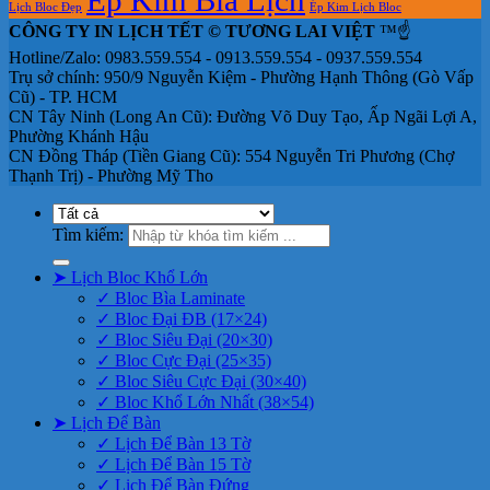
Lịch Bloc Đẹp
Ép Kim Lịch Bloc
CÔNG TY IN LỊCH TẾT © TƯƠNG LAI VIỆT
™☝️
Hotline/Zalo: 0983.559.554 - 0913.559.554 - 0937.559.554
Trụ sở chính: 950/9 Nguyễn Kiệm - Phường Hạnh Thông (Gò Vấp
Cũ) - TP. HCM
CN Tây Ninh (Long An Cũ): Đường Võ Duy Tạo, Ấp Ngãi Lợi A,
Phường Khánh Hậu
CN Đồng Tháp (Tiền Giang Cũ): 554 Nguyễn Tri Phương (Chợ
Thạnh Trị) - Phường Mỹ Tho
Tìm kiếm:
➤ Lịch Bloc Khổ Lớn
✓ Bloc Bìa Laminate
✓ Bloc Đại ĐB (17×24)
✓ Bloc Siêu Đại (20×30)
✓ Bloc Cực Đại (25×35)
✓ Bloc Siêu Cực Đại (30×40)
✓ Bloc Khổ Lớn Nhất (38×54)
➤ Lịch Để Bàn
✓ Lịch Để Bàn 13 Tờ
✓ Lịch Để Bàn 15 Tờ
✓ Lịch Để Bàn Đứng