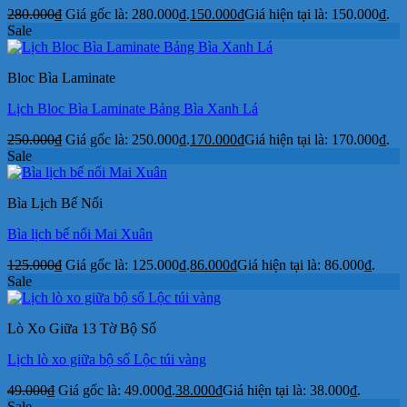
280.000
₫
Giá gốc là: 280.000₫.
150.000
₫
Giá hiện tại là: 150.000₫.
Sale
Bloc Bìa Laminate
Lịch Bloc Bìa Laminate Bảng Bìa Xanh Lá
250.000
₫
Giá gốc là: 250.000₫.
170.000
₫
Giá hiện tại là: 170.000₫.
Sale
Bìa Lịch Bế Nổi
Bìa lịch bế nổi Mai Xuân
125.000
₫
Giá gốc là: 125.000₫.
86.000
₫
Giá hiện tại là: 86.000₫.
Sale
Lò Xo Giữa 13 Tờ Bộ Số
Lịch lò xo giữa bộ số Lộc túi vàng
49.000
₫
Giá gốc là: 49.000₫.
38.000
₫
Giá hiện tại là: 38.000₫.
Sale