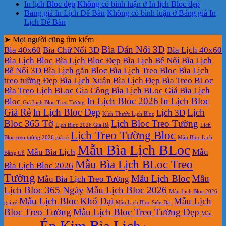
In lịch Bloc đẹp
Không có bình luận
ở In lịch Bloc đẹp
Bảng giá In Lịch Để Bàn
Không có bình luận
ở Bảng giá In
Lịch Để Bàn
➤ Mọi người cũng tìm kiếm
Bìa Dán Nổi 3D
Bìa 40x60
Bìa Chữ Nổi 3D
Bìa Lịch 40x60
Bìa Lịch Bloc
Bìa Lịch Bloc Đẹp
Bìa Lịch Bế Nổi
Bìa Lịch
Bế Nổi 3D
Bìa Lịch gắn Bloc
Bìa Lịch Treo Bloc
Bìa Lịch
treo tường Đẹp
Bìa Lịch Xuân
Bìa Lịch Đẹp
Bìa Treo BLoc
Bìa Treo Lịch BLoc
Gia Công Bìa Lịch BLoc
Giá Bìa Lịch
In Lịch Bloc 2026
In Lịch Bloc
Bloc
Giá Lịch Bloc Treo Tường
Giá Rẻ
In Lịch Bloc Đẹp
Lịch
Lịch 3D
Kích Thước Lịch Bloc
Bloc 365 Tờ
Lịch Bloc Treo Tường
Lịch Bloc 2026 Giá Rẻ
Lịch
Lịch Treo Tường Bloc
Bloc treo tường 2026 giá rẻ
Mẫu Bloc Lịch
Mẫu Bìa Lịch BLoc
Mẫu Bìa Lịch
Mẫu
Bằng Gỗ
Mẫu Bìa Lịch BLoc Treo
Bìa Lịch Bloc 2026
Tường
Mẫu Lịch Bloc
Mẫu
Mẫu Bìa Lịch Treo Tường
Lịch Bloc 365 Ngày
Mẫu Lịch Bloc 2026
Mẫu Lịch Bloc 2026
Mẫu Lịch Bloc Khổ Đại
Mẫu Lịch
giá rẻ
Mẫu Lịch Bloc Siêu Đại
Bloc Treo Tường
Mẫu Lịch Bloc Treo Tường Đẹp
Mẫu
Ép Kim Bìa Lịch