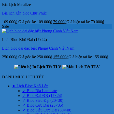
Bìa Lịch Metalize
Bìa lịch gắn bloc Chữ Phúc
109.000
₫
Giá gốc là: 109.000₫.
79.000
₫
Giá hiện tại là: 79.000₫.
Sale
Lịch Bloc Khổ Đại (17x24)
Lịch bloc đại đặc biệt Phong Cảnh Việt Nam
250.000
₫
Giá gốc là: 250.000₫.
155.000
₫
Giá hiện tại là: 155.000₫.
DANH MỤC LỊCH TẾT
➤ Lịch Bloc Khổ Lớn
✓ Bloc Bìa Laminate
✓ Bloc Đại ĐB (17×24)
✓ Bloc Siêu Đại (20×30)
✓ Bloc Cực Đại (25×35)
✓ Bloc Siêu Cực Đại (30×40)