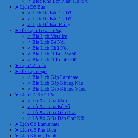
✓ Bloc Khổ Lớn Nhất (38×54)
➤ Lịch Để Bàn
✓ Lịch Để Bàn 13 Tờ
✓ Lịch Để Bàn 15 Tờ
✓ Lịch Để Bàn Đứng
➤ Bìa Lịch Treo Tường
✓ Bìa Lịch Metalize
✓ Bìa Lịch Bế Nổi
✓ Bìa Lịch Chữ Nổi
✓ Bìa Lịch Offset 35×50
✓ Bìa Lịch Offset 40×60
➤ Lịch 52 Tuần
➤ Bìa Lịch Gập
✓ Bìa Lịch Gập Laminate
✓ Bìa Lịch Gập Khung Nâu
✓ Bìa Lịch Gập Khung Vàng
➤ Lịch Lò Xo Giữa
✓ Lò Xo Giữa Mini
✓ Lò Xo Giữa Bộ Số
✓ Lò Xo Giữa Gắn Bloc
✓ Lò Xo Giữa Dán Chữ Nổi
➤ Lịch Gỗ Lamininate
➤ Lịch Gỗ Phù Điêu
➤ Lịch Khung Tranh