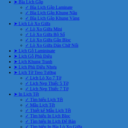
➤ Bìa Lịch Gập
✓ Bìa Lịch Gập Laminate
✓ Bìa Lịch Gập Khung Nâu
✓ Bìa Lịch Gập Khung Vàng
➤ Lịch Lò Xo Giữa
✓ Lò Xo Giữa Mini
✓ Lò Xo Giữa Bộ Số
✓ Lò Xo Giữa Gắn Bloc
✓ Lò Xo Giữa Dán Chữ Nổi
➤ Lịch Gỗ Lamininate
➤ Lịch Gỗ Phù Điêu
➤ Lịch Khung Tranh
➤ Lịch Phù Điêu Nhựa
➤ Lịch Tờ Treo Tường
✓ Lịch Lò Xo 7 Tờ
✓ Lịch Nẹp Thiếc 5 Tờ
✓ Lịch Nẹp Thiếc 7 Tờ
➤ In Lịch Tết
✓ Tìm hiểu Lịch Tết
✓ Mẫu Lịch Tết
✓ Thiết kế Mẫu Lịch Tết
✓ Tìm hiểu In Lịch Bloc
✓ Tìm hiểu In Lịch Để Bàn
✓ Tìm hiểu In Bìa Lò Xo Giữa