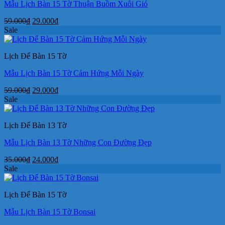
Mẫu Lịch Bàn 15 Tờ Thuận Buồm Xuôi Gió
Giá
Giá
59.000
₫
29.000
₫
gốc
hiện
Sale
là:
tại
59.000₫.
là:
Lịch Để Bàn 15 Tờ
29.000₫.
Mẫu Lịch Bàn 15 Tờ Cảm Hứng Mỗi Ngày
Giá
Giá
59.000
₫
29.000
₫
gốc
hiện
Sale
là:
tại
59.000₫.
là:
Lịch Để Bàn 13 Tờ
29.000₫.
Mẫu Lịch Bàn 13 Tờ Những Con Đường Đẹp
Giá
Giá
35.000
₫
24.000
₫
gốc
hiện
Sale
là:
tại
35.000₫.
là:
Lịch Để Bàn 15 Tờ
24.000₫.
Mẫu Lịch Bàn 15 Tờ Bonsai