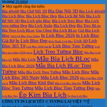
Giá
Giá
59.000
₫
29.000
₫
gốc
hiện
➤ Mọi người cũng tìm kiếm
là:
tại
Bìa Dán Nổi 3D
Bìa 40x60
Bìa Chữ Nổi 3D
Bìa Lịch 40x60
59.000₫.
là:
Bìa Lịch Bloc
Bìa Lịch Bloc Đẹp
Bìa Lịch Bế Nổi
Bìa Lịch
29.000₫.
Bế Nổi 3D
Bìa Lịch gắn Bloc
Bìa Lịch Treo Bloc
Bìa Lịch
treo tường Đẹp
Bìa Lịch Xuân
Bìa Lịch Đẹp
Bìa Treo BLoc
Bìa Treo Lịch BLoc
Gia Công Bìa Lịch BLoc
Giá Bìa Lịch
In Lịch Bloc 2026
In Lịch Bloc
Bloc
Giá Lịch Bloc Treo Tường
Giá Rẻ
In Lịch Bloc Đẹp
Lịch
Lịch 3D
Kích Thước Lịch Bloc
Bloc 365 Tờ
Lịch Bloc Treo Tường
Lịch Bloc 2026 Giá Rẻ
Lịch
Lịch Treo Tường Bloc
Bloc treo tường 2026 giá rẻ
Mẫu Bloc Lịch
Mẫu Bìa Lịch BLoc
Mẫu Bìa Lịch
Mẫu
Bằng Gỗ
Mẫu Bìa Lịch BLoc Treo
Bìa Lịch Bloc 2026
Tường
Mẫu Lịch Bloc
Mẫu
Mẫu Bìa Lịch Treo Tường
Lịch Bloc 365 Ngày
Mẫu Lịch Bloc 2026
Mẫu Lịch Bloc 2026
Mẫu Lịch Bloc Khổ Đại
Mẫu Lịch
giá rẻ
Mẫu Lịch Bloc Siêu Đại
Bloc Treo Tường
Mẫu Lịch Bloc Treo Tường Đẹp
Mẫu
Ép Kim Bìa Lịch
Lịch Bloc Đẹp
Ép Kim Lịch Bloc
CÔNG TY IN LỊCH TẾT © TƯƠNG LAI VIỆT
™☝️