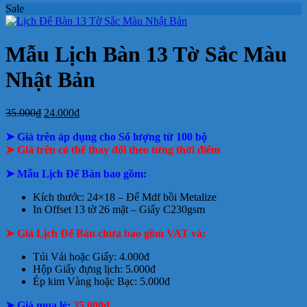
Sale
ở
bloc
2027
Bảng
hiện
báo
tết
luận
bình
ở
Mẫu
tại
giá
nay
giá
tại
luận
In
Lịch
tphcm
ở
Lịch
Lịch
tphcm
lịch
Tết
Bảng
Bloc
Treo
Mẫu Lịch Bàn 13 Tờ Sắc Màu
Bloc
TLV
giá
Khổ
Tường
đẹp
In
Đại
Nhật Bản
Lịch
Để
Bàn
Giá
Giá
35.000
₫
24.000
₫
gốc
hiện
➤ Giá trên áp dụng cho Số lượng từ 100 bộ
là:
tại
35.000₫.
là:
➤
Giá trên có thể thay đổi theo từng thời điểm
24.000₫.
➤ Mẫu Lịch Để Bàn bao gồm:
Kích thước: 24×18 – Đế Mdf bồi Metalize
In Offset 13 tờ 26 mặt – Giấy C230gsm
➤ Giá Lịch Để Bàn chưa bao gồm VAT và:
Túi Vải hoặc Giấy: 4.000đ
Hộp Giấy đựng lịch: 5.000đ
Ép kim Vàng hoặc Bạc: 5.000đ
➤ Giá mua lẻ:
35.000đ