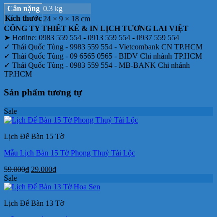
Cân nặng
0.3 kg
Kích thước
24 × 9 × 18 cm
CÔNG TY THIẾT KẾ & IN LỊCH TƯƠNG LAI VIỆT
➤ Hotline: 0983 559 554 - 0913 559 554 - 0937 559 554
✓ Thái Quốc Tùng - 9983 559 554 - Vietcombank CN TP.HCM
✓ Thái Quốc Tùng - 09 6565 0565 - BIDV Chi nhánh TP.HCM
✓ Thái Quốc Tùng - 0983 559 554 - MB-BANK Chi nhánh
TP.HCM
Sản phẩm tương tự
Sale
Lịch Để Bàn 15 Tờ
Mẫu Lịch Bàn 15 Tờ Phong Thuỷ Tài Lộc
Giá
Giá
59.000
₫
29.000
₫
gốc
hiện
Sale
là:
tại
59.000₫.
là:
Lịch Để Bàn 13 Tờ
29.000₫.