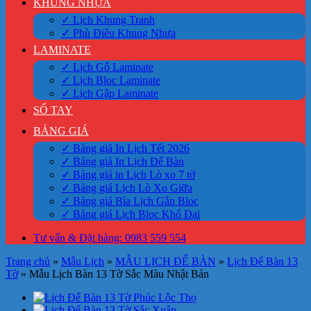
KHUNG NHỰA
✓ Lịch Khung Tranh
✓ Phù Điêu Khung Nhựa
LAMINATE
✓ Lịch Gỗ Laminate
✓ Lịch Bloc Laminate
✓ Lịch Gập Laminate
SỔ TAY
BẢNG GIÁ
✓ Bảng giá In Lịch Tết 2026
✓ Bảng giá In Lịch Để Bàn
✓ Bảng giá in Lịch Lò xo 7 tờ
✓ Bảng giá Lịch Lò Xo Giữa
✓ Bảng giá Bìa Lịch Gắn Bloc
✓ Bảng giá Lịch Bloc Khổ Đại
Tư vấn & Đặt hàng: 0983 559 554
Trang chủ
»
Mẫu Lịch
»
MẪU LỊCH ĐỂ BÀN
»
Lịch Để Bàn 13
Tờ
»
Mẫu Lịch Bàn 13 Tờ Sắc Màu Nhật Bản