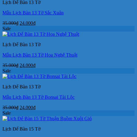
Lịch Để Bàn 13 Tờ
29.000₫.
Mẫu Lịch Bàn 13 Tờ Sắc Xuân
Giá
Giá
35.000
₫
24.000
₫
gốc
hiện
Sale
là:
tại
35.000₫.
là:
Lịch Để Bàn 13 Tờ
24.000₫.
Mẫu Lịch Bàn 13 Tờ Hoa Nghệ Thuật
Giá
Giá
35.000
₫
24.000
₫
gốc
hiện
Sale
là:
tại
35.000₫.
là:
Lịch Để Bàn 13 Tờ
24.000₫.
Mẫu Lịch Bàn 13 Tờ Bonsai Tài Lộc
Giá
Giá
35.000
₫
24.000
₫
gốc
hiện
Sale
là:
tại
35.000₫.
là:
Lịch Để Bàn 15 Tờ
24.000₫.