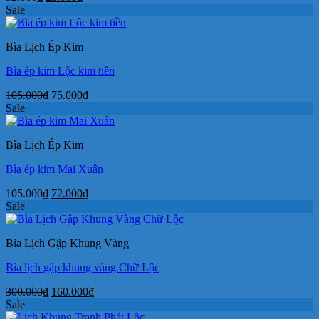
gốc
hiện
Sale
là:
tại
32.000₫.
là:
Bìa Lịch Ép Kim
23.000₫.
Bìa ép kim Lộc kim tiền
Giá
Giá
105.000
₫
75.000
₫
gốc
hiện
Sale
là:
tại
105.000₫.
là:
Bìa Lịch Ép Kim
75.000₫.
Bìa ép kim Mai Xuân
Giá
Giá
105.000
₫
72.000
₫
gốc
hiện
Sale
là:
tại
105.000₫.
là:
Bìa Lịch Gập Khung Vàng
72.000₫.
Bìa lịch gập khung vàng Chữ Lộc
Giá
Giá
300.000
₫
160.000
₫
gốc
hiện
Sale
là:
tại