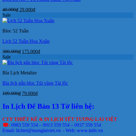
Giá
Giá
40.000
₫
29.000
₫
gốc
hiện
Sale
là:
tại
40.000₫.
là:
Bloc 52 Tuần
29.000₫.
Lịch 52 Tuần Hoa Xuân
Giá
Giá
300.000
₫
175.000
₫
gốc
hiện
Sale
là:
tại
300.000₫.
là:
Bìa Lịch Metalize
175.000₫.
Bìa lịch gắn bloc Túi vàng Tài lộc
Giá
Giá
109.000
₫
79.000
₫
gốc
hiện
là:
tại
In Lịch Để Bàn 13 Tờ liên hệ:
109.000₫.
là:
79.000₫.
CTY THIẾT KẾ & IN LỊCH TẾT TƯƠNG LAI VIỆT
☎:
0983 559 554 – 0913 559 554 – 0937 559 554
Email: lichtet@tuonglaiviet.vn – Web: www.intlv.vn