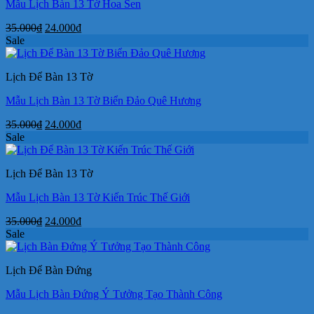
Mẫu Lịch Bàn 13 Tờ Hoa Sen
Giá
Giá
35.000
₫
24.000
₫
gốc
hiện
Sale
là:
tại
35.000₫.
là:
Lịch Để Bàn 13 Tờ
24.000₫.
Mẫu Lịch Bàn 13 Tờ Biển Đảo Quê Hương
Giá
Giá
35.000
₫
24.000
₫
gốc
hiện
Sale
là:
tại
35.000₫.
là:
Lịch Để Bàn 13 Tờ
24.000₫.
Mẫu Lịch Bàn 13 Tờ Kiến Trúc Thế Giới
Giá
Giá
35.000
₫
24.000
₫
gốc
hiện
Sale
là:
tại
35.000₫.
là:
Lịch Để Bàn Đứng
24.000₫.
Mẫu Lịch Bàn Đứng Ý Tưởng Tạo Thành Công