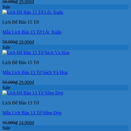
Giá
Giá
50.000
₫
29.000
₫
gốc
hiện
Sale
là:
tại
50.000₫.
là:
Lịch Để Bàn 15 Tờ
29.000₫.
Mẫu Lịch Bàn 15 Tờ Lộc Xuân
Giá
Giá
59.000
₫
29.000
₫
gốc
hiện
Sale
là:
tại
59.000₫.
là:
Lịch Để Bàn 15 Tờ
29.000₫.
Mẫu Lịch Bàn 15 Tờ Sách Và Hoa
Giá
Giá
59.000
₫
29.000
₫
gốc
hiện
Sale
là:
tại
59.000₫.
là:
Lịch Để Bàn 13 Tờ
29.000₫.
Mẫu Lịch Bàn 13 Tờ Sống Đẹp
Giá
Giá
35.000
₫
24.000
₫
gốc
hiện
Sale