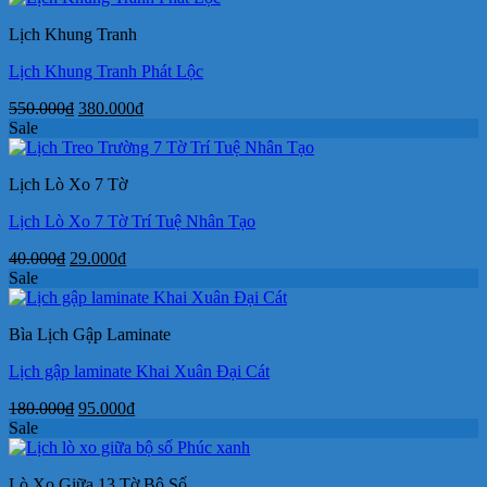
300.000₫.
là:
Lịch Khung Tranh
160.000₫.
Lịch Khung Tranh Phát Lộc
Giá
Giá
550.000
₫
380.000
₫
gốc
hiện
Sale
là:
tại
550.000₫.
là:
Lịch Lò Xo 7 Tờ
380.000₫.
Lịch Lò Xo 7 Tờ Trí Tuệ Nhân Tạo
Giá
Giá
40.000
₫
29.000
₫
gốc
hiện
Sale
là:
tại
40.000₫.
là:
Bìa Lịch Gập Laminate
29.000₫.
Lịch gập laminate Khai Xuân Đại Cát
Giá
Giá
180.000
₫
95.000
₫
gốc
hiện
Sale
là:
tại
180.000₫.
là:
Lò Xo Giữa 13 Tờ Bộ Số
95.000₫.