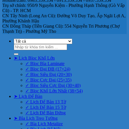
Hotline/Zalo: 0983.559.554 - 0913.559.554 - 0937.559.554
Trụ sở chính: 950/9 Nguyễn Kiệm - Phường Hạnh Thông (Gò Vấp
Cũ) - TP. HCM
CN Tây Ninh (Long An Cũ): Đường Võ Duy Tạo, Ấp Ngãi Lợi A,
Phường Khánh Hậu
CN Đồng Tháp (Tiền Giang Cũ): 554 Nguyễn Tri Phương (Chợ
Thạnh Trị) - Phường Mỹ Tho
Tìm
kiếm:
➤ Lịch Bloc Khổ Lớn
✓ Bloc Bìa Laminate
✓ Bloc Đại ĐB (17×24)
✓ Bloc Siêu Đại (20×30)
✓ Bloc Cực Đại (25×35)
✓ Bloc Siêu Cực Đại (30×40)
✓ Bloc Khổ Lớn Nhất (38×54)
➤ Lịch Để Bàn
✓ Lịch Để Bàn 13 Tờ
✓ Lịch Để Bàn 15 Tờ
✓ Lịch Để Bàn Đứng
➤ Bìa Lịch Treo Tường
✓ Bìa Lịch Metalize