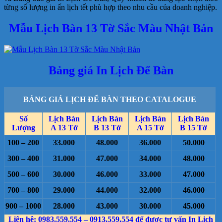
từng số lượng in ấn lịch tết phù hợp theo nhu cầu của doanh nghiệp.
Mẫu Lịch Bàn 13 Tờ Sắc Màu Nhật Bản
Bảng giá In Lịch Để Bàn
BẢNG GIÁ LỊCH ĐỂ BÀN THEO CATALOGUE
Số
Lịch Bàn
Lịch Bàn
Lịch Bàn
Lịch Bàn
Lượng
A 13 Tờ
B 13 Tờ
A 15 Tờ
B 15 Tờ
100 – 200
33.000
48.000
36.000
50.000
300 – 400
31.000
47.000
34.000
48.000
500 – 600
30.000
46.000
33.000
47.000
700 – 800
29.000
44.000
32.000
46.000
900 – 1000
28.000
43.000
30.000
45.000
Liên hệ: 0983.559.554 – 0913.559.554 để được tư vấn In Lịch