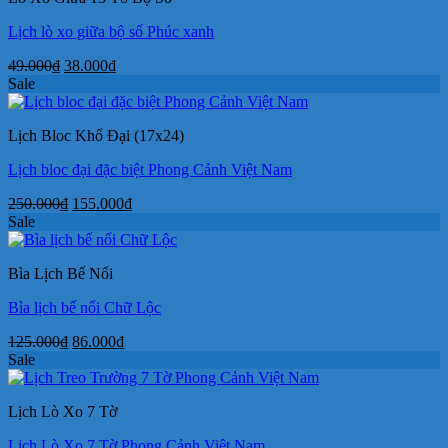
Lịch lò xo giữa bộ số Phúc xanh
Giá
Giá
49.000
₫
38.000
₫
gốc
hiện
Sale
là:
tại
49.000₫.
là:
Lịch Bloc Khổ Đại (17x24)
38.000₫.
Lịch bloc đại đặc biệt Phong Cảnh Việt Nam
Giá
Giá
250.000
₫
155.000
₫
gốc
hiện
Sale
là:
tại
250.000₫.
là:
Bìa Lịch Bế Nổi
155.000₫.
Bìa lịch bế nổi Chữ Lộc
Giá
Giá
125.000
₫
86.000
₫
gốc
hiện
Sale
là:
tại
125.000₫.
là:
Lịch Lò Xo 7 Tờ
86.000₫.
Lịch Lò Xo 7 Tờ Phong Cảnh Việt Nam