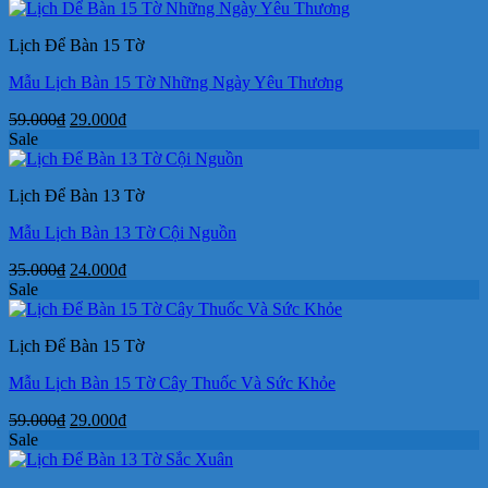
là:
tại
35.000₫.
là:
Lịch Để Bàn 15 Tờ
24.000₫.
Mẫu Lịch Bàn 15 Tờ Những Ngày Yêu Thương
Giá
Giá
59.000
₫
29.000
₫
gốc
hiện
Sale
là:
tại
59.000₫.
là:
Lịch Để Bàn 13 Tờ
29.000₫.
Mẫu Lịch Bàn 13 Tờ Cội Nguồn
Giá
Giá
35.000
₫
24.000
₫
gốc
hiện
Sale
là:
tại
35.000₫.
là:
Lịch Để Bàn 15 Tờ
24.000₫.
Mẫu Lịch Bàn 15 Tờ Cây Thuốc Và Sức Khỏe
Giá
Giá
59.000
₫
29.000
₫
gốc
hiện
Sale
là:
tại
59.000₫.
là: