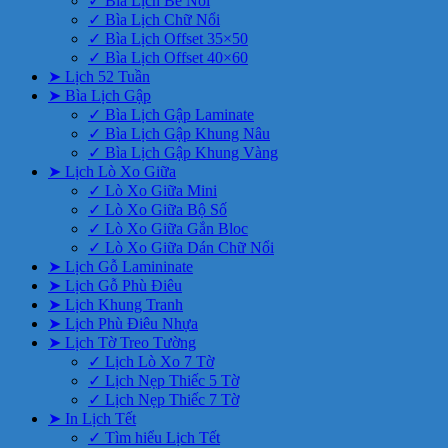
✓ Bìa Lịch Bế Nổi
✓ Bìa Lịch Chữ Nổi
✓ Bìa Lịch Offset 35×50
✓ Bìa Lịch Offset 40×60
➤ Lịch 52 Tuần
➤ Bìa Lịch Gập
✓ Bìa Lịch Gập Laminate
✓ Bìa Lịch Gập Khung Nâu
✓ Bìa Lịch Gập Khung Vàng
➤ Lịch Lò Xo Giữa
✓ Lò Xo Giữa Mini
✓ Lò Xo Giữa Bộ Số
✓ Lò Xo Giữa Gắn Bloc
✓ Lò Xo Giữa Dán Chữ Nổi
➤ Lịch Gỗ Lamininate
➤ Lịch Gỗ Phù Điêu
➤ Lịch Khung Tranh
➤ Lịch Phù Điêu Nhựa
➤ Lịch Tờ Treo Tường
✓ Lịch Lò Xo 7 Tờ
✓ Lịch Nẹp Thiếc 5 Tờ
✓ Lịch Nẹp Thiếc 7 Tờ
➤ In Lịch Tết
✓ Tìm hiểu Lịch Tết