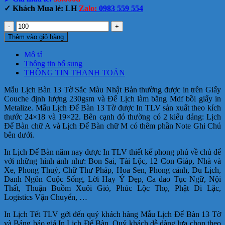
✓ Khách Mua lẻ: LH
Zalo:
0983 559 554
Mẫu
Lịch
Thêm vào giỏ hàng
Bàn
13
Mô tả
Tờ
Thông tin bổ sung
Sắc
THÔNG TIN THANH TOÁN
Màu
Nhật
Mẫu Lịch Bàn 13 Tờ Sắc Màu Nhật Bản thường được in trên Giấy
Bản
Couche định lượng 230gsm và Đế Lịch làm bằng Mdf bồi giấy in
số
Metalize. Mẫu Lịch Để Bàn 13 Tờ được In TLV sản xuất theo kích
lượng
thước 24×18 và 19×22. Bên cạnh đó thường có 2 kiểu dáng: Lịch
Để Bàn chữ A và Lịch Để Bàn chữ M có thêm phần Note Ghi Chú
bên dưới.
In Lịch Để Bàn năm nay được In TLV thiết kế phong phú về chủ để
với những hình ảnh như: Bon Sai, Tài Lộc, 12 Con Giáp, Nhà và
Xe, Phong Thuỷ, Chữ Thư Pháp, Hoa Sen, Phong cảnh, Du Lịch,
Danh Ngôn Cuộc Sống, Lời Hay Ý Đẹp, Ca dao Tục Ngữ, Nội
Thất, Thuận Buồm Xuôi Gió, Phúc Lộc Thọ, Phật Di Lặc,
Logistics Vận Chuyển, …
In Lịch Tết TLV gởi đến quý khách hàng Mẫu Lịch Để Bàn 13 Tờ
và Bảng báo giá In Lịch Để Bàn, Quý khách dễ dàng lựa chọn theo