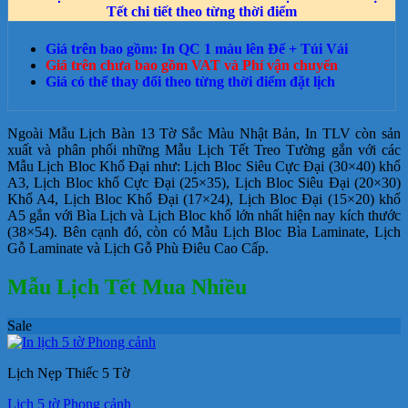
Tết chi tiết theo từng thời điểm
Giá trên bao gồm: In QC 1 màu lên Đế + Túi Vải
Giá trên chưa bao gồm VAT và Phí vận chuyển
Giá có thể thay đổi theo từng thời điểm đặt lịch
Ngoài Mẫu Lịch Bàn 13 Tờ Sắc Màu Nhật Bản, In TLV còn sản
xuất và phân phối những Mẫu Lịch Tết Treo Tường gắn với các
Mẫu Lịch Bloc Khổ Đại như: Lịch Bloc Siêu Cực Đại (30×40) khổ
A3, Lịch Bloc khổ Cực Đại (25×35), Lịch Bloc Siêu Đại (20×30)
Khổ A4, Lịch Bloc Khổ Đại (17×24), Lịch Bloc Đại (15×20) khổ
A5 gắn với Bìa Lịch và Lịch Bloc khổ lớn nhất hiện nay kích thước
(38×54). Bên cạnh đó, còn có Mẫu Lịch Bloc Bìa Laminate, Lịch
Gỗ Laminate và Lịch Gỗ Phù Điêu Cao Cấp.
Mẫu Lịch Tết Mua Nhiều
Sale
Lịch Nẹp Thiếc 5 Tờ
Lịch 5 tờ Phong cảnh