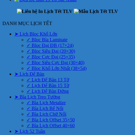
DANH MỤC LỊCH TẾT
➤ Lịch Bloc Khổ Lớn
✓ Bloc Bìa Laminate
✓ Bloc Đại ĐB (17×24)
✓ Bloc Siêu Đại (20×30)
✓ Bloc Cực Đại (25×35)
✓ Bloc Siêu Cực Đại (30×40)
✓ Bloc Khổ Lớn Nhất (38×54)
➤ Lịch Để Bàn
✓ Lịch Để Bàn 13 Tờ
✓ Lịch Để Bàn 15 Tờ
✓ Lịch Để Bàn Đứng
➤ Bìa Lịch Treo Tường
✓ Bìa Lịch Metalize
✓ Bìa Lịch Bế Nổi
✓ Bìa Lịch Chữ Nổi
✓ Bìa Lịch Offset 35×50
✓ Bìa Lịch Offset 40×60
➤ Lịch 52 Tuần