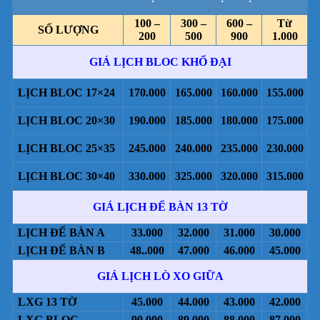
100 –
300 –
600 –
Từ
SỐ LƯỢNG
200
500
900
1.000
GIÁ LỊCH BLOC KHỔ ĐẠI
LỊCH BLOC 17×24
170.000
165.000
160.000
155.000
LỊCH BLOC 20×30
190.000
185.000
180.000
175.000
LỊCH BLOC 25×35
245.000
240.000
235.000
230.000
LỊCH BLOC 30×40
330.000
325.000
320.000
315.000
GIÁ LỊCH ĐỂ BÀN 13 TỜ
LỊCH ĐỂ BÀN A
33.000
32.000
31.000
30.000
LỊCH ĐỂ BÀN B
48..000
47.000
46.000
45.000
GIÁ LỊCH LÒ XO GIỮA
LXG 13 TỜ
45.000
44.000
43.000
42.000
LXG BLOC
90.000
89.000
88.000
87.000