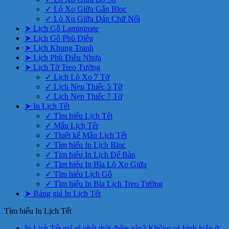
✓ Lò Xo Giữa Gắn Bloc
✓ Lò Xo Giữa Dán Chữ Nổi
➤ Lịch Gỗ Lamininate
➤ Lịch Gỗ Phù Điêu
➤ Lịch Khung Tranh
➤ Lịch Phù Điêu Nhựa
➤ Lịch Tờ Treo Tường
✓ Lịch Lò Xo 7 Tờ
✓ Lịch Nẹp Thiếc 5 Tờ
✓ Lịch Nẹp Thiếc 7 Tờ
➤ In Lịch Tết
✓ Tìm hiểu Lịch Tết
✓ Mẫu Lịch Tết
✓ Thiết kế Mẫu Lịch Tết
✓ Tìm hiểu In Lịch Bloc
✓ Tìm hiểu In Lịch Để Bàn
✓ Tìm hiểu In Bìa Lò Xo Giữa
✓ Tìm hiểu Lịch Gỗ
✓ Tìm hiểu In Bìa Lịch Treo Tường
➤ Bảng giá In Lịch Tết
Tìm hiểu In Lịch Tết
In Lịch Tết giá rẻ nhất thời điểm nào?
Không có bình luận
ở