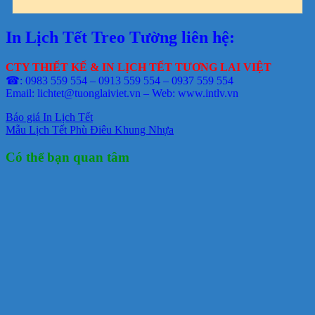
In Lịch Tết Treo Tường liên hệ:
CTY THIẾT KẾ & IN LỊCH TẾT TƯƠNG LAI VIỆT
☎: 0983 559 554 – 0913 559 554 – 0937 559 554
Email: lichtet@tuonglaiviet.vn – Web: www.intlv.vn
Báo giá In Lịch Tết
Mẫu Lịch Tết Phù Điêu Khung Nhựa
Có thể bạn quan tâm