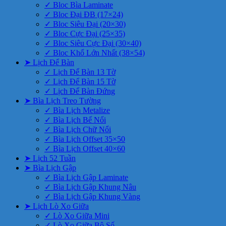
✓ Bloc Bìa Laminate
✓ Bloc Đại ĐB (17×24)
✓ Bloc Siêu Đại (20×30)
✓ Bloc Cực Đại (25×35)
✓ Bloc Siêu Cực Đại (30×40)
✓ Bloc Khổ Lớn Nhất (38×54)
➤ Lịch Để Bàn
✓ Lịch Để Bàn 13 Tờ
✓ Lịch Để Bàn 15 Tờ
✓ Lịch Để Bàn Đứng
➤ Bìa Lịch Treo Tường
✓ Bìa Lịch Metalize
✓ Bìa Lịch Bế Nổi
✓ Bìa Lịch Chữ Nổi
✓ Bìa Lịch Offset 35×50
✓ Bìa Lịch Offset 40×60
➤ Lịch 52 Tuần
➤ Bìa Lịch Gập
✓ Bìa Lịch Gập Laminate
✓ Bìa Lịch Gập Khung Nâu
✓ Bìa Lịch Gập Khung Vàng
➤ Lịch Lò Xo Giữa
✓ Lò Xo Giữa Mini
✓ Lò Xo Giữa Bộ Số