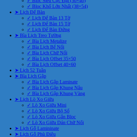
✓ Bloc Siêu Cực Đại (30×40)
✓ Bloc Khổ Lớn Nhất (38×54)
➤ Lịch Để Bàn
✓ Lịch Để Bàn 13 Tờ
✓ Lịch Để Bàn 15 Tờ
✓ Lịch Để Bàn Đứng
➤ Bìa Lịch Treo Tường
✓ Bìa Lịch Metalize
✓ Bìa Lịch Bế Nổi
✓ Bìa Lịch Chữ Nổi
✓ Bìa Lịch Offset 35×50
✓ Bìa Lịch Offset 40×60
➤ Lịch 52 Tuần
➤ Bìa Lịch Gập
✓ Bìa Lịch Gập Laminate
✓ Bìa Lịch Gập Khung Nâu
✓ Bìa Lịch Gập Khung Vàng
➤ Lịch Lò Xo Giữa
✓ Lò Xo Giữa Mini
✓ Lò Xo Giữa Bộ Số
✓ Lò Xo Giữa Gắn Bloc
✓ Lò Xo Giữa Dán Chữ Nổi
➤ Lịch Gỗ Lamininate
➤ Lịch Gỗ Phù Điêu