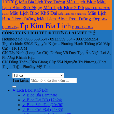
Tường
Mẫu Lịch Bloc
Mẫu
Mẫu Bìa Lịch Treo Tường
Lịch Bloc 365 Ngày
Mẫu Lịch Bloc 2026
Mẫu Lịch Bloc 2026
Mẫu Lịch Bloc Khổ Đại
Mẫu Lịch
giá rẻ
Mẫu Lịch Bloc Siêu Đại
Bloc Treo Tường
Mẫu Lịch Bloc Treo Tường Đẹp
Mẫu
Ép Kim Bìa Lịch
Lịch Bloc Đẹp
Ép Kim Lịch Bloc
CÔNG TY IN LỊCH TẾT © TƯƠNG LAI VIỆT
™☝️
Hotline/Zalo: 0983.559.554 - 0913.559.554 - 0937.559.554
Trụ sở chính: 950/9 Nguyễn Kiệm - Phường Hạnh Thông (Gò Vấp
Cũ) - TP. HCM
CN Tây Ninh (Long An Cũ): Đường Võ Duy Tạo, Ấp Ngãi Lợi A,
Phường Khánh Hậu
CN Đồng Tháp (Tiền Giang Cũ): 554 Nguyễn Tri Phương (Chợ
Thạnh Trị) - Phường Mỹ Tho
Tìm kiếm:
➤ Lịch Bloc Khổ Lớn
✓ Bloc Bìa Laminate
✓ Bloc Đại ĐB (17×24)
✓ Bloc Siêu Đại (20×30)
✓ Bloc Cực Đại (25×35)