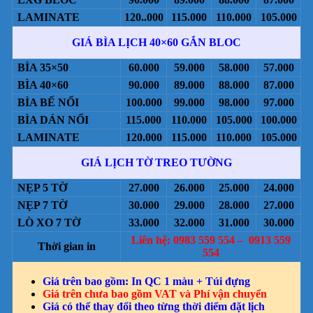
LAMINATE
120..000
115.000
110.000
105.000
GIÁ BÌA LỊCH 40×60 GẮN BLOC
BÌA 35×50
60.000
59.000
58.000
57.000
BÌA 40×60
90.000
89.000
88.000
87.000
BÌA BẾ NỔI
100.000
99.000
98.000
97.000
BÌA DÁN NỔI
115.000
110.000
105.000
100.000
LAMINATE
120.000
115.000
110.000
105.000
GIÁ LỊCH TỜ TREO TƯỜNG
NẸP 5 TỜ
27.000
26.000
25.000
24.000
NẸP 7 TỜ
30.000
29.000
28.000
27.000
LÒ XO 7 TỜ
33.000
32.000
31.000
30.000
Liên hệ: 0983 559 554 – 0913 559
Thời gian in
554
Giá trên bao gồm: In QC 1 màu + Túi đựng
Giá trên chưa bao gồm VAT và Phí vận chuyển
Giá có thể thay đổi theo từng thời điểm đặt lịch