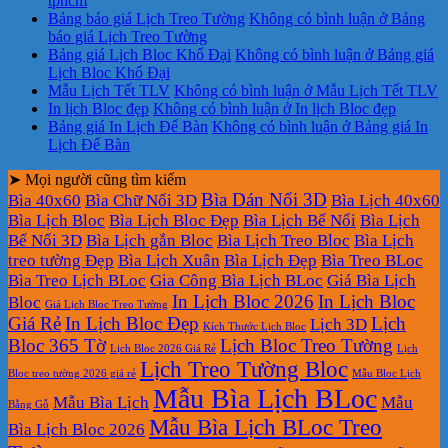
tphcm
Bảng báo giá Lịch Treo Tường
Không có bình luận
ở Bảng
báo giá Lịch Treo Tường
Bảng giá Lịch Bloc Khổ Đại
Không có bình luận
ở Bảng giá
Lịch Bloc Khổ Đại
Mẫu Lịch Tết TLV
Không có bình luận
ở Mẫu Lịch Tết TLV
In lịch Bloc đẹp
Không có bình luận
ở In lịch Bloc đẹp
Bảng giá In Lịch Để Bàn
Không có bình luận
ở Bảng giá In
Lịch Để Bàn
➤ Mọi người cũng tìm kiếm
Bìa Dán Nổi 3D
Bìa 40x60
Bìa Chữ Nổi 3D
Bìa Lịch 40x60
Bìa Lịch Bloc
Bìa Lịch Bloc Đẹp
Bìa Lịch Bế Nổi
Bìa Lịch
Bế Nổi 3D
Bìa Lịch gắn Bloc
Bìa Lịch Treo Bloc
Bìa Lịch
treo tường Đẹp
Bìa Lịch Xuân
Bìa Lịch Đẹp
Bìa Treo BLoc
Bìa Treo Lịch BLoc
Gia Công Bìa Lịch BLoc
Giá Bìa Lịch
In Lịch Bloc 2026
In Lịch Bloc
Bloc
Giá Lịch Bloc Treo Tường
Giá Rẻ
In Lịch Bloc Đẹp
Lịch
Lịch 3D
Kích Thước Lịch Bloc
Bloc 365 Tờ
Lịch Bloc Treo Tường
Lịch Bloc 2026 Giá Rẻ
Lịch
Lịch Treo Tường Bloc
Bloc treo tường 2026 giá rẻ
Mẫu Bloc Lịch
Mẫu Bìa Lịch BLoc
Mẫu Bìa Lịch
Mẫu
Bằng Gỗ
Mẫu Bìa Lịch BLoc Treo
Bìa Lịch Bloc 2026