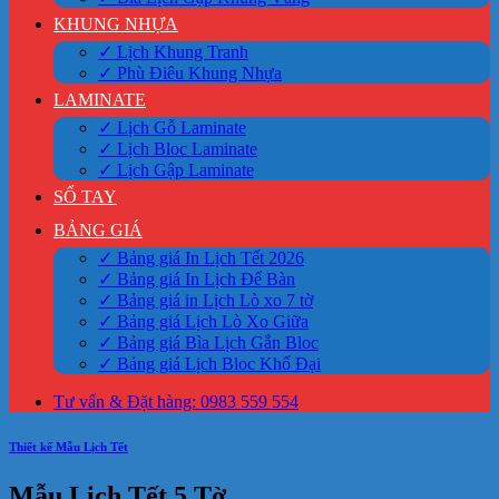
KHUNG NHỰA
✓ Lịch Khung Tranh
✓ Phù Điêu Khung Nhựa
LAMINATE
✓ Lịch Gỗ Laminate
✓ Lịch Bloc Laminate
✓ Lịch Gập Laminate
SỔ TAY
BẢNG GIÁ
✓ Bảng giá In Lịch Tết 2026
✓ Bảng giá In Lịch Để Bàn
✓ Bảng giá in Lịch Lò xo 7 tờ
✓ Bảng giá Lịch Lò Xo Giữa
✓ Bảng giá Bìa Lịch Gắn Bloc
✓ Bảng giá Lịch Bloc Khổ Đại
Tư vấn & Đặt hàng: 0983 559 554
Thiết kế Mẫu Lịch Tết
Mẫu Lịch Tết 5 Tờ