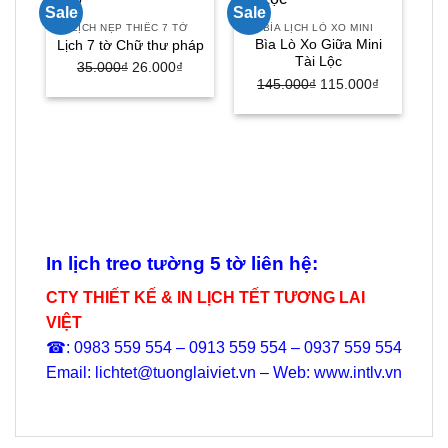
Sale
Sale
Sal
LỊCH NẸP THIẾC 7 TỜ
BÌA LỊCH LÒ XO MINI
Bìa Lò Xo Giữa Mini
Lịch 7 tờ Chữ thư pháp
Tài Lộc
Giá
Giá
35.000
₫
26.000
₫
Giá
Giá
145.000
₫
115.000
₫
gốc
hiện
gốc
hiện
là:
tại
là:
tại
35.000₫.
là:
145.000₫.
là:
26.000₫.
115.000₫.
In lịch treo tường 5 tờ liên hệ:
CTY THIẾT KẾ & IN LỊCH TẾT TƯƠNG LAI
VIỆT
☎: 0983 559 554 – 0913 559 554 – 0937 559 554
Email: lichtet@tuonglaiviet.vn – Web: www.intlv.vn