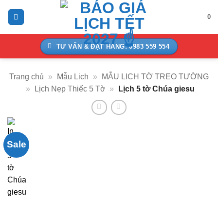
Bỏ
0
qua
nội
dung
TƯ VẤN & ĐẶT HÀNG: 0983 559 554
Trang chủ
»
Mẫu Lịch
»
MẪU LỊCH TỜ TREO TƯỜNG
»
Lịch Nẹp Thiếc 5 Tờ
»
Lịch 5 tờ Chúa giesu
Sale