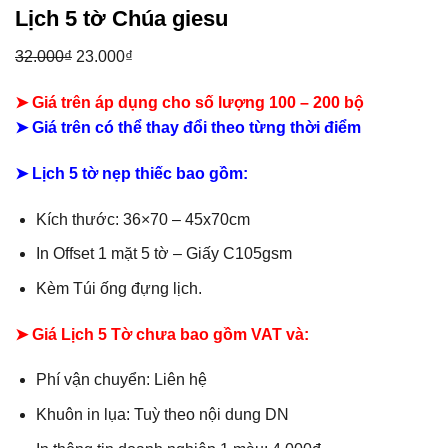
Lịch 5 tờ Chúa giesu
Giá
Giá
32.000
₫
23.000
₫
gốc
hiện
➤ Giá trên áp dụng cho số lượng 100 – 200 bộ
là:
tại
➤ Giá trên có thể thay đổi theo từng thời điểm
32.000₫.
là:
23.000₫.
➤ Lịch 5 tờ nẹp thiếc bao gồm:
Kích thước: 36×70 – 45x70cm
In Offset 1 mặt 5 tờ – Giấy C105gsm
Kèm Túi ống đựng lịch.
➤ Giá Lịch 5 Tờ chưa bao gồm VAT và:
Phí vận chuyển: Liên hệ
Khuôn in lụa: Tuỳ theo nội dung DN