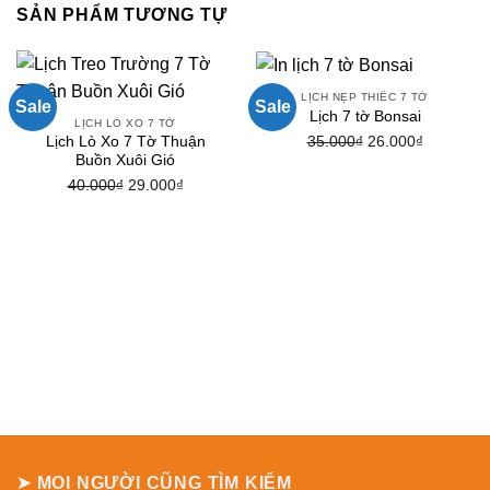
SẢN PHẨM TƯƠNG TỰ
LỊCH NẸP THIẾC 7 TỜ
Sale
Sale
Lịch 7 tờ Bonsai
LỊCH LÒ XO 7 TỜ
Giá
Giá
35.000
₫
26.000
₫
Lịch Lò Xo 7 Tờ Thuận
Buồn Xuôi Gió
gốc
hiện
Giá
Giá
40.000
₫
29.000
₫
là:
tại
gốc
hiện
35.000₫.
là:
là:
tại
26.000₫.
40.000₫.
là:
29.000₫.
➤ MỌI NGƯỜI CŨNG TÌM KIẾM