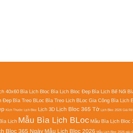
ịch 40x60
Bìa Lịch Bloc
Bìa Lịch Bloc Đẹp
Bìa Lịch Bế Nổi
Bì
h Đẹp
Bìa Treo BLoc
Bìa Treo Lịch BLoc
Gia Công Bìa Lịch 
ẹp
Lịch Bloc 365 Tờ
Lịch 3D
Kích Thước Lịch Bloc
Lịch Bloc 2026 Giá Rẻ
Mẫu Bìa Lịch BLoc
ìa Lịch
Mẫu Bìa Lịch Bloc
ch Bloc 365 Ngày
Mẫu Lịch Bloc 2026
Mẫu Lịch Bloc 2026 giá r