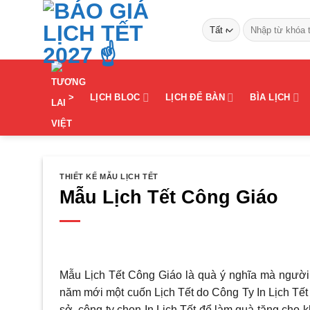
Bỏ
Tìm
qua
kiếm:
nội
dung
>
LỊCH BLOC
LỊCH ĐỂ BÀN
BÌA LỊCH
THIẾT KẾ MẪU LỊCH TẾT
Mẫu Lịch Tết Công Giáo
Mẫu Lịch Tết Công Giáo là quà ý nghĩa mà người V
năm mới một cuốn Lịch Tết do Công Ty In Lịch Tết
sở, công ty chọn In Lịch Tết để làm quà tặng cho 