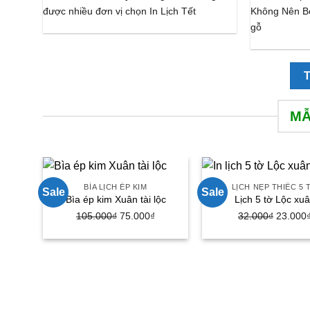
được nhiều đơn vị chọn In Lịch Tết
Không Nên B
gỗ
MẪ
BÌA LỊCH ÉP KIM
LỊCH NẸP THIẾC 5 
Sale
Sale
Bìa ép kim Xuân tài lộc
Lịch 5 tờ Lộc xu
105.000
₫
Giá
75.000
₫
Giá
32.000
₫
Giá
23.000
gốc
hiện
gốc
là:
tại
là:
105.000₫.
là:
32.000₫
75.000₫.