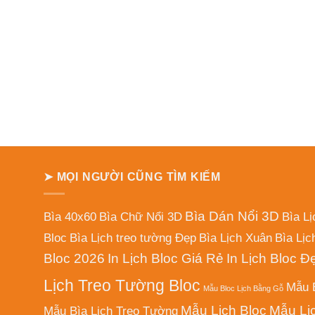
➤ MỌI NGƯỜI CŨNG TÌM KIẾM
Bìa Dán Nổi 3D
Bìa 40x60
Bìa Chữ Nổi 3D
Bìa L
Bloc
Bìa Lịch treo tường Đẹp
Bìa Lịch Xuân
Bìa Lịc
Bloc 2026
In Lịch Bloc Giá Rẻ
In Lịch Bloc Đ
Lịch Treo Tường Bloc
Mẫu B
Mẫu Bloc Lịch Bằng Gỗ
Mẫu Lịch Bloc
Mẫu Lị
Mẫu Bìa Lịch Treo Tường