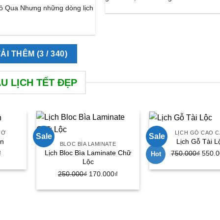
ỏ Qua Nhưng những dòng lịch
TẢI THÊM
(
3
/ 340)
U LỊCH TẾT ĐẸP
TỜ
LỊCH GỖ CAO C
Sale
Sale
ân
Lịch Gỗ Tài L
BLOC BÌA LAMINATE
Lịch Bloc Bìa Laminate Chữ
₫
Giá
750.000
₫
Giá
550.
Hot
Lộc
hiện
gốc
250.000
₫
Giá
170.000
₫
Giá
tại
là:
gốc
hiện
.
là:
750.0
là:
tại
23.000₫.
250.000₫.
là:
170.000₫.