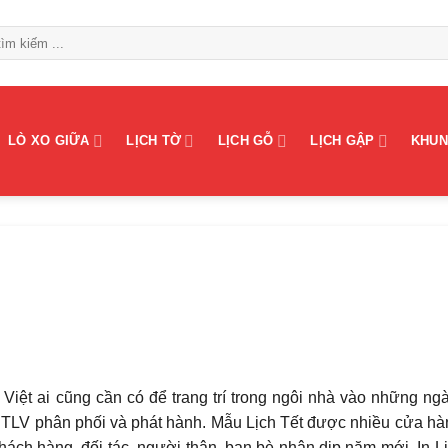
LÒ XO GIỮA
LỊCH TỜ
LỊCH GỖ
LỊCH GẬP
KHUN
iệt ai cũng cần có để trang trí trong ngôi nhà vào những ng
 TLV phân phối và phát hành. Mẫu Lịch Tết được nhiều cửa hà
khách hàng, đối tác, người thân, bạn bè nhân dịp năm mới. In L