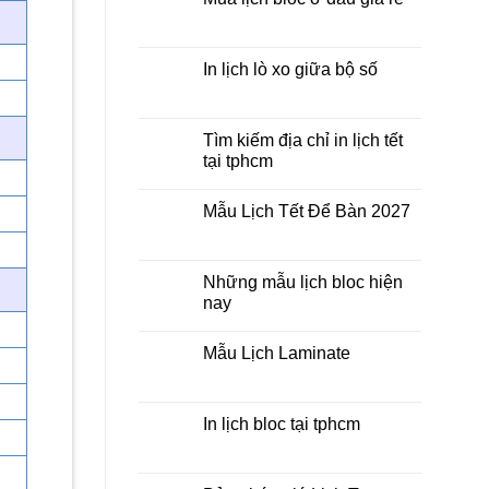
giá
ở
rẻ
In
Không
Lịch
có
Để
bình
Bàn
luận
In lịch lò xo giữa bộ số
2027
ở
Mua
Không
lịch
có
bloc
bình
ở
luận
Tìm kiếm địa chỉ in lịch tết
đâu
ở
tại tphcm
giá
In
rẻ
lịch
Không
lò
có
xo
Mẫu Lịch Tết Để Bàn 2027
bình
giữa
luận
bộ
Không
ở
số
có
Tìm
bình
kiếm
luận
Những mẫu lịch bloc hiện
địa
ở
chỉ
nay
Mẫu
in
Lịch
lịch
Không
Tết
tết
có
Để
Mẫu Lịch Laminate
tại
bình
Bàn
tphcm
luận
2027
Không
ở
có
Những
bình
mẫu
luận
In lịch bloc tại tphcm
lịch
ở
bloc
Mẫu
Không
hiện
Lịch
có
nay
Laminate
bình