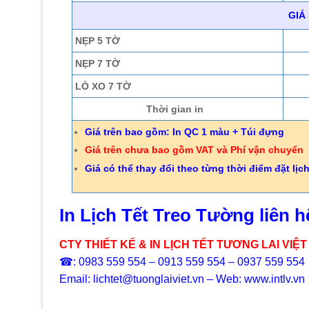
GIÁ
NẸP 5 TỜ
NẸP 7 TỜ
LÒ XO 7 TỜ
Thời gian in
Giá trên bao gồm: In QC 1 màu + Túi đựng
Giá trên chưa bao gồm VAT và Phí vận chuyển
Giá có thể thay đổi theo từng thời điểm đặt lịc
In Lịch Tết Treo Tường liên h
CTY THIẾT KẾ & IN LỊCH TẾT TƯƠNG LAI VIỆT
☎: 0983 559 554 – 0913 559 554 – 0937 559 554
Email: lichtet@tuonglaiviet.vn – Web: www.intlv.vn