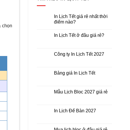
400.000
₫
Giá
245.000
₫
G
550.000
₫
Giá
350.000
₫
Giá
gốc
h
gốc
hiện
là:
t
In Lịch Tết giá rẻ nhất thời
là:
tại
điểm nào?
400.000₫.
l
a chọn
550.000₫.
là:
2
Không
có
350.000₫.
In Lịch Tết ở đâu giá rẻ?
bình
luận
Không
ở
có
In
bình
Lịch
luận
Công ty In Lịch Tết 2027
Tết
ở
giá
In
Không
rẻ
Lịch
có
nhất
Tết
bình
thời
ở
luận
Bảng giá In Lịch Tết
điểm
đâu
ở
nào?
giá
Công
Không
rẻ?
ty
có
In
bình
Lịch
luận
Mẫu Lịch Bloc 2027 giá rẻ
Tết
ở
2027
Bảng
Không
giá
có
In
bình
Lịch
luận
In Lịch Để Bàn 2027
Tết
ở
Mẫu
Không
Lịch
có
Bloc
bình
2027
luận
Mua lịch bloc ở đâu giá rẻ