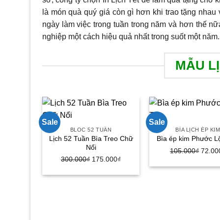
là món quà quý giá còn gì hơn khi trao tặng nhau
ngày làm việc trong tuần trong năm và hơn thế n
nghiệp một cách hiệu quả nhất trong suốt một năm.
MẪU L
Sale
Sale
BLOC 52 TUẦN
BÌA LỊCH ÉP KI
Lịch 52 Tuần Bìa Treo Chữ
Bìa ép kim Phước L
Nổi
105.000
₫
Giá
72.00
300.000
₫
Giá
175.000
₫
Giá
gốc
gốc
hiện
là:
là:
tại
105.0
300.000₫.
là:
175.000₫.