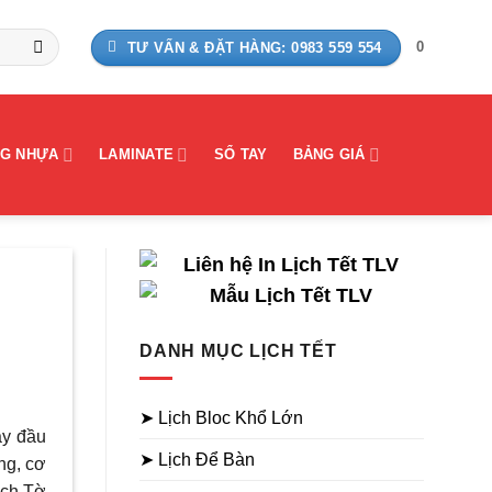
0
TƯ VẤN & ĐẶT HÀNG: 0983 559 554
G NHỰA
LAMINATE
SỔ TAY
BẢNG GIÁ
DANH MỤC LỊCH TẾT
➤ Lịch Bloc Khổ Lớn
ày đầu
➤ Lịch Để Bàn
ng, cơ
ịch Tờ