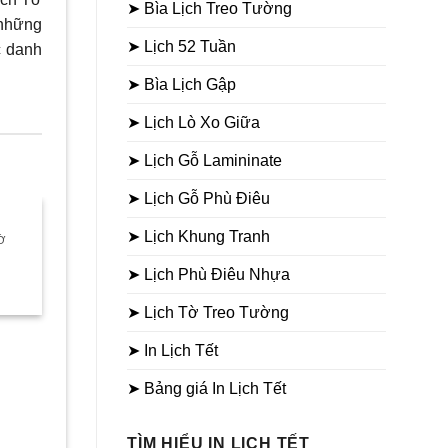
➤ Bìa Lịch Treo Tường
 những
➤ Lịch 52 Tuần
c danh
➤ Bìa Lịch Gập
➤ Lịch Lò Xo Giữa
➤ Lịch Gỗ Lamininate
➤ Lịch Gỗ Phù Điêu
➤ Lịch Khung Tranh
Ờ
Sale
Sale
➤ Lịch Phù Điêu Nhựa
Giá
hiện
➤ Lịch Tờ Treo Tường
tại
➤ In Lịch Tết
là:
23.000₫.
➤ Bảng giá In Lịch Tết
LỊCH BLOC SIÊU CỰC ĐẠI 30X40
LỊCH BLOC CỰC ĐẠI 25X
Lịch bloc siêu cực đại
Lịch bloc cực đại Lộc V
TÌM HIỂU IN LỊCH TẾT
Khánh Sơn Mài