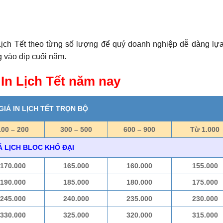
Lịch Tết theo từng số lượng để quý doanh nghiệp dễ dàng lự
 vào dịp cuối năm.
 In Lịch Tết năm nay
IÁ IN LỊCH TẾT TRỌN BỘ
100 – 200
300 – 500
600 – 900
Từ 1.000
Á LỊCH BLOC KHỔ ĐẠI
170.000
165.000
160.000
155.000
190.000
185.000
180.000
175.000
245.000
240.000
235.000
230.000
330.000
325.000
320.000
315.000