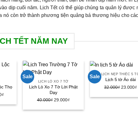
 vào dịp cuối năm. Lịch Tết có thể giúp chúng ta quản lý được
ữa nó còn trở thành phương tiện quảng bá thương hiệu cho cá
ỊCH TẾT NĂM NAY
LỊCH NẸP THIẾC 5 T
Sale
Sale
Lịch 5 tờ Áo dài
M
LỊCH LÒ XO 7 TỜ
Lịch Lò Xo 7 Tờ Lời Phật
ộc Thọ
32.000
₫
Giá
23.000
₫
Dạy
gốc
0
₫
Giá
40.000
₫
Giá
29.000
₫
Giá
là:
hiện
gốc
hiện
32.000₫.
tại
là:
tại
00₫.
là:
40.000₫.
là:
72.000₫.
29.000₫.