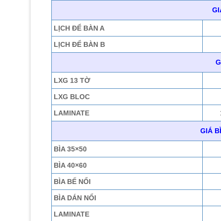
GI
LỊCH ĐỂ BÀN A
LỊCH ĐỂ BÀN B
G
LXG 13 TỜ
LXG BLOC
LAMINATE
GIÁ B
BÌA 35×50
BÌA 40×60
BÌA BẾ NỔI
BÌA DÁN NỔI
LAMINATE