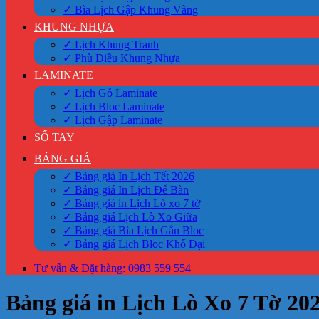
✓ Bìa Lịch Gập Khung Vàng
KHUNG NHỰA
✓ Lịch Khung Tranh
✓ Phù Điêu Khung Nhựa
LAMINATE
✓ Lịch Gỗ Laminate
✓ Lịch Bloc Laminate
✓ Lịch Gập Laminate
SỔ TAY
BẢNG GIÁ
✓ Bảng giá In Lịch Tết 2026
✓ Bảng giá In Lịch Để Bàn
✓ Bảng giá in Lịch Lò xo 7 tờ
✓ Bảng giá Lịch Lò Xo Giữa
✓ Bảng giá Bìa Lịch Gắn Bloc
✓ Bảng giá Lịch Bloc Khổ Đại
Tư vấn & Đặt hàng: 0983 559 554
Bảng giá in Lịch Lò Xo 7 Tờ 20