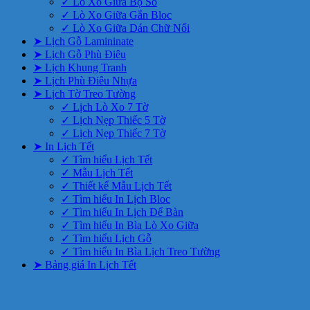
✓ Lò Xo Giữa Bộ Số
✓ Lò Xo Giữa Gắn Bloc
✓ Lò Xo Giữa Dán Chữ Nổi
➤ Lịch Gỗ Lamininate
➤ Lịch Gỗ Phù Điêu
➤ Lịch Khung Tranh
➤ Lịch Phù Điêu Nhựa
➤ Lịch Tờ Treo Tường
✓ Lịch Lò Xo 7 Tờ
✓ Lịch Nẹp Thiếc 5 Tờ
✓ Lịch Nẹp Thiếc 7 Tờ
➤ In Lịch Tết
✓ Tìm hiểu Lịch Tết
✓ Mẫu Lịch Tết
✓ Thiết kế Mẫu Lịch Tết
✓ Tìm hiểu In Lịch Bloc
✓ Tìm hiểu In Lịch Để Bàn
✓ Tìm hiểu In Bìa Lò Xo Giữa
✓ Tìm hiểu Lịch Gỗ
✓ Tìm hiểu In Bìa Lịch Treo Tường
➤ Bảng giá In Lịch Tết