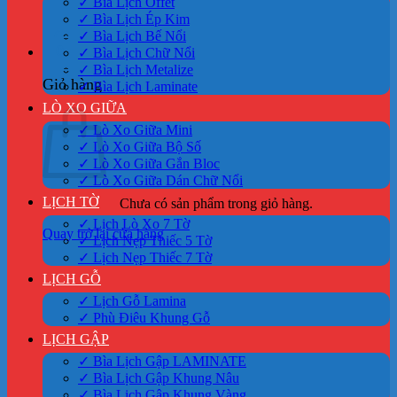
✓ Bìa Lịch Offet
✓ Bìa Lịch Ép Kim
✓ Bìa Lịch Bế Nổi
0
✓ Bìa Lịch Chữ Nổi
✓ Bìa Lịch Metalize
Giỏ hàng
✓ Bìa Lịch Laminate
LÒ XO GIỮA
✓ Lò Xo Giữa Mini
✓ Lò Xo Giữa Bộ Số
✓ Lò Xo Giữa Gắn Bloc
✓ Lò Xo Giữa Dán Chữ Nổi
LỊCH TỜ
Chưa có sản phẩm trong giỏ hàng.
✓ Lịch Lò Xo 7 Tờ
Quay trở lại cửa hàng
✓ Lịch Nẹp Thiếc 5 Tờ
✓ Lịch Nẹp Thiếc 7 Tờ
LỊCH GỖ
✓ Lịch Gỗ Lamina
✓ Phù Điêu Khung Gỗ
LỊCH GẬP
✓ Bìa Lịch Gập LAMINATE
✓ Bìa Lịch Gập Khung Nâu
✓ Bìa Lịch Gập Khung Vàng