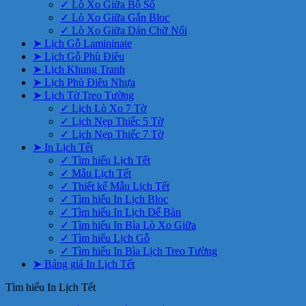
✓ Lò Xo Giữa Bộ Số
✓ Lò Xo Giữa Gắn Bloc
✓ Lò Xo Giữa Dán Chữ Nổi
➤ Lịch Gỗ Lamininate
➤ Lịch Gỗ Phù Điêu
➤ Lịch Khung Tranh
➤ Lịch Phù Điêu Nhựa
➤ Lịch Tờ Treo Tường
✓ Lịch Lò Xo 7 Tờ
✓ Lịch Nẹp Thiếc 5 Tờ
✓ Lịch Nẹp Thiếc 7 Tờ
➤ In Lịch Tết
✓ Tìm hiểu Lịch Tết
✓ Mẫu Lịch Tết
✓ Thiết kế Mẫu Lịch Tết
✓ Tìm hiểu In Lịch Bloc
✓ Tìm hiểu In Lịch Để Bàn
✓ Tìm hiểu In Bìa Lò Xo Giữa
✓ Tìm hiểu Lịch Gỗ
✓ Tìm hiểu In Bìa Lịch Treo Tường
➤ Bảng giá In Lịch Tết
Tìm hiểu In Lịch Tết