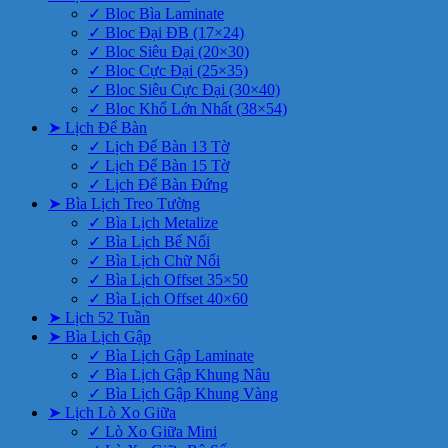
✓ Bloc Bìa Laminate
✓ Bloc Đại ĐB (17×24)
✓ Bloc Siêu Đại (20×30)
✓ Bloc Cực Đại (25×35)
✓ Bloc Siêu Cực Đại (30×40)
✓ Bloc Khổ Lớn Nhất (38×54)
➤ Lịch Để Bàn
✓ Lịch Để Bàn 13 Tờ
✓ Lịch Để Bàn 15 Tờ
✓ Lịch Để Bàn Đứng
➤ Bìa Lịch Treo Tường
✓ Bìa Lịch Metalize
✓ Bìa Lịch Bế Nổi
✓ Bìa Lịch Chữ Nổi
✓ Bìa Lịch Offset 35×50
✓ Bìa Lịch Offset 40×60
➤ Lịch 52 Tuần
➤ Bìa Lịch Gập
✓ Bìa Lịch Gập Laminate
✓ Bìa Lịch Gập Khung Nâu
✓ Bìa Lịch Gập Khung Vàng
➤ Lịch Lò Xo Giữa
✓ Lò Xo Giữa Mini