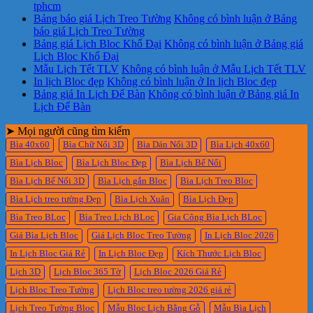
tphcm
Bảng báo giá Lịch Treo Tường
Không có bình luận
ở Bảng
báo giá Lịch Treo Tường
Bảng giá Lịch Bloc Khổ Đại
Không có bình luận
ở Bảng giá
Lịch Bloc Khổ Đại
Mẫu Lịch Tết TLV
Không có bình luận
ở Mẫu Lịch Tết TLV
In lịch Bloc đẹp
Không có bình luận
ở In lịch Bloc đẹp
Bảng giá In Lịch Để Bàn
Không có bình luận
ở Bảng giá In
Lịch Để Bàn
➤ Mọi người cũng tìm kiếm
Bìa 40x60
Bìa Chữ Nổi 3D
Bìa Dán Nổi 3D
Bìa Lịch 40x60
Bìa Lịch Bloc
Bìa Lịch Bloc Đẹp
Bìa Lịch Bế Nổi
Bìa Lịch Bế Nổi 3D
Bìa Lịch gắn Bloc
Bìa Lịch Treo Bloc
Bìa Lịch treo tường Đẹp
Bìa Lịch Xuân
Bìa Lịch Đẹp
Bìa Treo BLoc
Bìa Treo Lịch BLoc
Gia Công Bìa Lịch BLoc
Giá Bìa Lịch Bloc
Giá Lịch Bloc Treo Tường
In Lịch Bloc 2026
In Lịch Bloc Giá Rẻ
In Lịch Bloc Đẹp
Kích Thước Lịch Bloc
Lịch 3D
Lịch Bloc 365 Tờ
Lịch Bloc 2026 Giá Rẻ
Lịch Bloc Treo Tường
Lịch Bloc treo tường 2026 giá rẻ
Lịch Treo Tường Bloc
Mẫu Bloc Lịch Bằng Gỗ
Mẫu Bìa Lịch