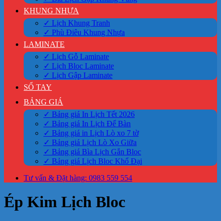
KHUNG NHỰA
✓ Lịch Khung Tranh
✓ Phù Điêu Khung Nhựa
LAMINATE
✓ Lịch Gỗ Laminate
✓ Lịch Bloc Laminate
✓ Lịch Gập Laminate
SỔ TAY
BẢNG GIÁ
✓ Bảng giá In Lịch Tết 2026
✓ Bảng giá In Lịch Để Bàn
✓ Bảng giá in Lịch Lò xo 7 tờ
✓ Bảng giá Lịch Lò Xo Giữa
✓ Bảng giá Bìa Lịch Gắn Bloc
✓ Bảng giá Lịch Bloc Khổ Đại
Tư vấn & Đặt hàng: 0983 559 554
Ép Kim Lịch Bloc