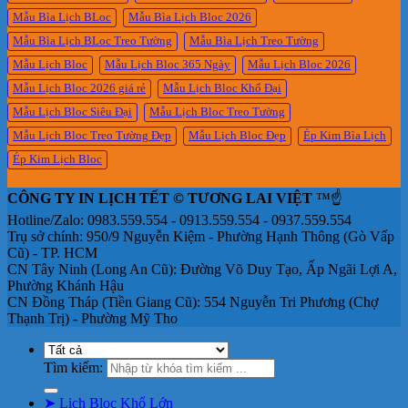
Mẫu Bìa Lịch BLoc
Mẫu Bìa Lịch Bloc 2026
Mẫu Bìa Lịch BLoc Treo Tường
Mẫu Bìa Lịch Treo Tường
Mẫu Lịch Bloc
Mẫu Lịch Bloc 365 Ngày
Mẫu Lịch Bloc 2026
Mẫu Lịch Bloc 2026 giá rẻ
Mẫu Lịch Bloc Khổ Đại
Mẫu Lịch Bloc Siêu Đại
Mẫu Lịch Bloc Treo Tường
Mẫu Lịch Bloc Treo Tường Đẹp
Mẫu Lịch Bloc Đẹp
Ép Kim Bìa Lịch
Ép Kim Lịch Bloc
CÔNG TY IN LỊCH TẾT © TƯƠNG LAI VIỆT
™☝️
Hotline/Zalo: 0983.559.554 - 0913.559.554 - 0937.559.554
Trụ sở chính: 950/9 Nguyễn Kiệm - Phường Hạnh Thông (Gò Vấp
Cũ) - TP. HCM
CN Tây Ninh (Long An Cũ): Đường Võ Duy Tạo, Ấp Ngãi Lợi A,
Phường Khánh Hậu
CN Đồng Tháp (Tiền Giang Cũ): 554 Nguyễn Tri Phương (Chợ
Thạnh Trị) - Phường Mỹ Tho
Tìm kiếm:
➤ Lịch Bloc Khổ Lớn