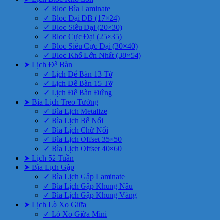
✓ Bloc Bìa Laminate
✓ Bloc Đại ĐB (17×24)
✓ Bloc Siêu Đại (20×30)
✓ Bloc Cực Đại (25×35)
✓ Bloc Siêu Cực Đại (30×40)
✓ Bloc Khổ Lớn Nhất (38×54)
➤ Lịch Để Bàn
✓ Lịch Để Bàn 13 Tờ
✓ Lịch Để Bàn 15 Tờ
✓ Lịch Để Bàn Đứng
➤ Bìa Lịch Treo Tường
✓ Bìa Lịch Metalize
✓ Bìa Lịch Bế Nổi
✓ Bìa Lịch Chữ Nổi
✓ Bìa Lịch Offset 35×50
✓ Bìa Lịch Offset 40×60
➤ Lịch 52 Tuần
➤ Bìa Lịch Gập
✓ Bìa Lịch Gập Laminate
✓ Bìa Lịch Gập Khung Nâu
✓ Bìa Lịch Gập Khung Vàng
➤ Lịch Lò Xo Giữa
✓ Lò Xo Giữa Mini