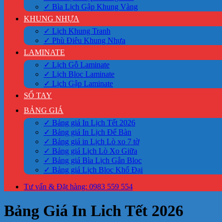
✓ Bìa Lịch Gập Khung Vàng
KHUNG NHỰA
✓ Lịch Khung Tranh
✓ Phù Điêu Khung Nhựa
LAMINATE
✓ Lịch Gỗ Laminate
✓ Lịch Bloc Laminate
✓ Lịch Gập Laminate
SỔ TAY
BẢNG GIÁ
✓ Bảng giá In Lịch Tết 2026
✓ Bảng giá In Lịch Để Bàn
✓ Bảng giá in Lịch Lò xo 7 tờ
✓ Bảng giá Lịch Lò Xo Giữa
✓ Bảng giá Bìa Lịch Gắn Bloc
✓ Bảng giá Lịch Bloc Khổ Đại
Tư vấn & Đặt hàng: 0983 559 554
Bảng Giá In Lich Tết 2026