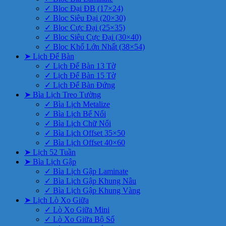
✓ Bloc Đại ĐB (17×24)
✓ Bloc Siêu Đại (20×30)
✓ Bloc Cực Đại (25×35)
✓ Bloc Siêu Cực Đại (30×40)
✓ Bloc Khổ Lớn Nhất (38×54)
➤ Lịch Để Bàn
✓ Lịch Để Bàn 13 Tờ
✓ Lịch Để Bàn 15 Tờ
✓ Lịch Để Bàn Đứng
➤ Bìa Lịch Treo Tường
✓ Bìa Lịch Metalize
✓ Bìa Lịch Bế Nổi
✓ Bìa Lịch Chữ Nổi
✓ Bìa Lịch Offset 35×50
✓ Bìa Lịch Offset 40×60
➤ Lịch 52 Tuần
➤ Bìa Lịch Gập
✓ Bìa Lịch Gập Laminate
✓ Bìa Lịch Gập Khung Nâu
✓ Bìa Lịch Gập Khung Vàng
➤ Lịch Lò Xo Giữa
✓ Lò Xo Giữa Mini
✓ Lò Xo Giữa Bộ Số