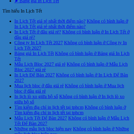
➤ Bảng giá In Lịch Tết
Tìm hiểu In Lịch Tết
In Lịch Tết giá rẻ nhất thời điểm nào?
Không có bình luận
ở
In Lịch Tết giá rẻ nhất thời điểm nào?
In Lịch Tết ở đâu giá rẻ?
Không có bình luận
ở In Lịch Tết ở
đâu giá rẻ?
Công ty In Lịch Tết 2027
Không có bình luận
ở Công ty In
Lịch Tết 2027
Bảng giá In Lịch Tết
Không có bình luận
ở Bảng giá In Lịch
Tết
Mẫu Lịch Bloc 2027 giá rẻ
Không có bình luận
ở Mẫu Lịch
Bloc 2027 giá rẻ
In Lịch Để Bàn 2027
Không có bình luận
ở In Lịch Để Bàn
2027
Mua lịch bloc ở đâu giá rẻ
Không có bình luận
ở Mua lịch
bloc ở đâu giá rẻ
In lịch lò xo giữa bộ số
Không có bình luận
ở In lịch lò xo
giữa bộ số
Tìm kiếm địa chỉ in lịch tết tại tphcm
Không có bình luận
ở
Tìm kiếm địa chỉ in lịch tết tại tphcm
Mẫu Lịch Tết Để Bàn 2027
Không có bình luận
ở Mẫu Lịch
Tết Để Bàn 2027
Những mẫu lịch bloc hiện nay
Không có bình luận
ở Những