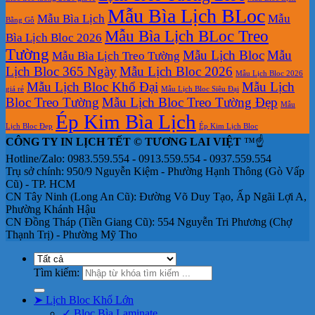
Mẫu Bìa Lịch BLoc
Mẫu Bìa Lịch
Mẫu
Bằng Gỗ
Mẫu Bìa Lịch BLoc Treo
Bìa Lịch Bloc 2026
Tường
Mẫu Lịch Bloc
Mẫu
Mẫu Bìa Lịch Treo Tường
Lịch Bloc 365 Ngày
Mẫu Lịch Bloc 2026
Mẫu Lịch Bloc 2026
Mẫu Lịch Bloc Khổ Đại
Mẫu Lịch
giá rẻ
Mẫu Lịch Bloc Siêu Đại
Bloc Treo Tường
Mẫu Lịch Bloc Treo Tường Đẹp
Mẫu
Ép Kim Bìa Lịch
Lịch Bloc Đẹp
Ép Kim Lịch Bloc
CÔNG TY IN LỊCH TẾT © TƯƠNG LAI VIỆT
™☝️
Hotline/Zalo: 0983.559.554 - 0913.559.554 - 0937.559.554
Trụ sở chính: 950/9 Nguyễn Kiệm - Phường Hạnh Thông (Gò Vấp
Cũ) - TP. HCM
CN Tây Ninh (Long An Cũ): Đường Võ Duy Tạo, Ấp Ngãi Lợi A,
Phường Khánh Hậu
CN Đồng Tháp (Tiền Giang Cũ): 554 Nguyễn Tri Phương (Chợ
Thạnh Trị) - Phường Mỹ Tho
Tìm kiếm:
➤ Lịch Bloc Khổ Lớn
✓ Bloc Bìa Laminate