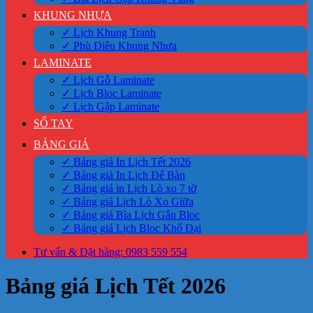
KHUNG NHỰA
✓ Lịch Khung Tranh
✓ Phù Điêu Khung Nhựa
LAMINATE
✓ Lịch Gỗ Laminate
✓ Lịch Bloc Laminate
✓ Lịch Gập Laminate
SỔ TAY
BẢNG GIÁ
✓ Bảng giá In Lịch Tết 2026
✓ Bảng giá In Lịch Để Bàn
✓ Bảng giá in Lịch Lò xo 7 tờ
✓ Bảng giá Lịch Lò Xo Giữa
✓ Bảng giá Bìa Lịch Gắn Bloc
✓ Bảng giá Lịch Bloc Khổ Đại
Tư vấn & Đặt hàng: 0983 559 554
Bảng giá Lịch Tết 2026