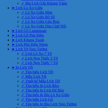
✓ Bìa Lịch Gập Khung Vàng
➤ Lịch Lò Xo Giữa
✓ Lò Xo Giữa Mini
✓ Lò Xo Giữa Bộ Số
✓ Lò Xo Giữa Gắn Bloc
✓ Lò Xo Giữa Dán Chữ Nổi
➤ Lịch Gỗ Lamininate
➤ Lịch Gỗ Phù Điêu
➤ Lịch Khung Tranh
➤ Lịch Phù Điêu Nhựa
➤ Lịch Tờ Treo Tường
✓ Lịch Lò Xo 7 Tờ
✓ Lịch Nẹp Thiếc 5 Tờ
✓ Lịch Nẹp Thiếc 7 Tờ
➤ In Lịch Tết
✓ Tìm hiểu Lịch Tết
✓ Mẫu Lịch Tết
✓ Thiết kế Mẫu Lịch Tết
✓ Tìm hiểu In Lịch Bloc
✓ Tìm hiểu In Lịch Để Bàn
✓ Tìm hiểu In Bìa Lò Xo Giữa
✓ Tìm hiểu Lịch Gỗ
✓ Tìm hiểu In Bìa Lịch Treo Tường