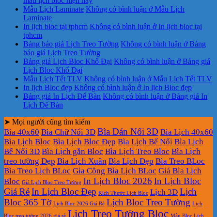
mẫu lịch bloc hiện nay
Mẫu Lịch Laminate
Không có bình luận
ở Mẫu Lịch
Laminate
In lịch bloc tại tphcm
Không có bình luận
ở In lịch bloc tại
tphcm
Bảng báo giá Lịch Treo Tường
Không có bình luận
ở Bảng
báo giá Lịch Treo Tường
Bảng giá Lịch Bloc Khổ Đại
Không có bình luận
ở Bảng giá
Lịch Bloc Khổ Đại
Mẫu Lịch Tết TLV
Không có bình luận
ở Mẫu Lịch Tết TLV
In lịch Bloc đẹp
Không có bình luận
ở In lịch Bloc đẹp
Bảng giá In Lịch Để Bàn
Không có bình luận
ở Bảng giá In
Lịch Để Bàn
➤ Mọi người cũng tìm kiếm
Bìa Dán Nổi 3D
Bìa 40x60
Bìa Chữ Nổi 3D
Bìa Lịch 40x60
Bìa Lịch Bloc
Bìa Lịch Bloc Đẹp
Bìa Lịch Bế Nổi
Bìa Lịch
Bế Nổi 3D
Bìa Lịch gắn Bloc
Bìa Lịch Treo Bloc
Bìa Lịch
treo tường Đẹp
Bìa Lịch Xuân
Bìa Lịch Đẹp
Bìa Treo BLoc
Bìa Treo Lịch BLoc
Gia Công Bìa Lịch BLoc
Giá Bìa Lịch
In Lịch Bloc 2026
In Lịch Bloc
Bloc
Giá Lịch Bloc Treo Tường
Giá Rẻ
In Lịch Bloc Đẹp
Lịch
Lịch 3D
Kích Thước Lịch Bloc
Bloc 365 Tờ
Lịch Bloc Treo Tường
Lịch Bloc 2026 Giá Rẻ
Lịch
Lịch Treo Tường Bloc
Bloc treo tường 2026 giá rẻ
Mẫu Bloc Lịch