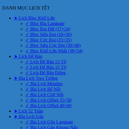
DANH MỤC LỊCH TẾT
➤ Lịch Bloc Khổ Lớn
✓ Bloc Bìa Laminate
✓ Bloc Đại ĐB (17×24)
✓ Bloc Siêu Đại (20×30)
✓ Bloc Cực Đại (25×35)
✓ Bloc Siêu Cực Đại (30×40)
✓ Bloc Khổ Lớn Nhất (38×54)
➤ Lịch Để Bàn
✓ Lịch Để Bàn 13 Tờ
✓ Lịch Để Bàn 15 Tờ
✓ Lịch Để Bàn Đứng
➤ Bìa Lịch Treo Tường
✓ Bìa Lịch Metalize
✓ Bìa Lịch Bế Nổi
✓ Bìa Lịch Chữ Nổi
✓ Bìa Lịch Offset 35×50
✓ Bìa Lịch Offset 40×60
➤ Lịch 52 Tuần
➤ Bìa Lịch Gập
✓ Bìa Lịch Gập Laminate
✓ Bìa Lịch Gập Khung Nâu