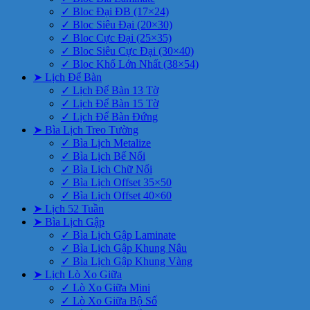
✓ Bloc Đại ĐB (17×24)
✓ Bloc Siêu Đại (20×30)
✓ Bloc Cực Đại (25×35)
✓ Bloc Siêu Cực Đại (30×40)
✓ Bloc Khổ Lớn Nhất (38×54)
➤ Lịch Để Bàn
✓ Lịch Để Bàn 13 Tờ
✓ Lịch Để Bàn 15 Tờ
✓ Lịch Để Bàn Đứng
➤ Bìa Lịch Treo Tường
✓ Bìa Lịch Metalize
✓ Bìa Lịch Bế Nổi
✓ Bìa Lịch Chữ Nổi
✓ Bìa Lịch Offset 35×50
✓ Bìa Lịch Offset 40×60
➤ Lịch 52 Tuần
➤ Bìa Lịch Gập
✓ Bìa Lịch Gập Laminate
✓ Bìa Lịch Gập Khung Nâu
✓ Bìa Lịch Gập Khung Vàng
➤ Lịch Lò Xo Giữa
✓ Lò Xo Giữa Mini
✓ Lò Xo Giữa Bộ Số