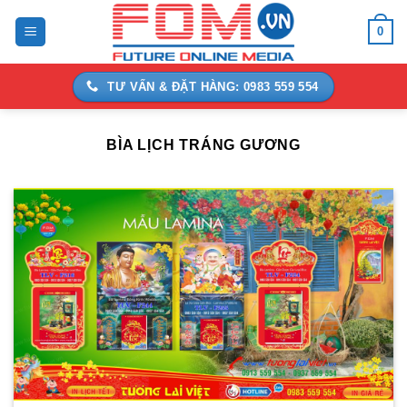
Bỏ
0
qua
nội
dung
TƯ VẤN & ĐẶT HÀNG: 0983 559 554
BÌA LỊCH TRÁNG GƯƠNG