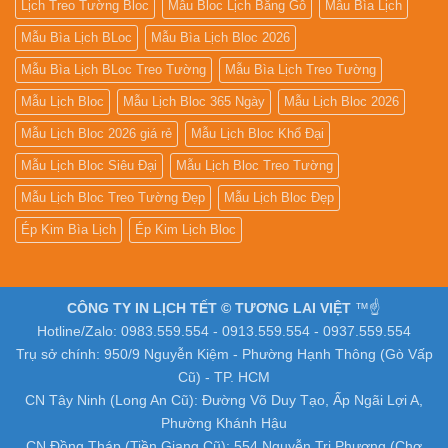
Lịch Treo Tường Bloc
Mẫu Bloc Lịch Bằng Gỗ
Mẫu Bìa Lịch
Mẫu Bìa Lịch BLoc
Mẫu Bìa Lịch Bloc 2026
Mẫu Bìa Lịch BLoc Treo Tường
Mẫu Bìa Lịch Treo Tường
Mẫu Lịch Bloc
Mẫu Lịch Bloc 365 Ngày
Mẫu Lịch Bloc 2026
Mẫu Lịch Bloc 2026 giá rẻ
Mẫu Lịch Bloc Khổ Đại
Mẫu Lịch Bloc Siêu Đại
Mẫu Lịch Bloc Treo Tường
Mẫu Lịch Bloc Treo Tường Đẹp
Mẫu Lịch Bloc Đẹp
Ép Kim Bìa Lịch
Ép Kim Lịch Bloc
CÔNG TY IN LỊCH TẾT © TƯƠNG LAI VIỆT
™☝️
Hotline/Zalo: 0983.559.554 - 0913.559.554 - 0937.559.554
Trụ sở chính: 950/9 Nguyễn Kiệm - Phường Hạnh Thông (Gò Vấp
Cũ) - TP. HCM
CN Tây Ninh (Long An Cũ): Đường Võ Duy Tạo, Ấp Ngãi Lợi A,
Phường Khánh Hậu
CN Đồng Tháp (Tiền Giang Cũ): 554 Nguyễn Tri Phương (Chợ