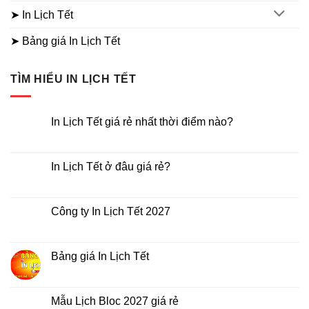
➤ In Lịch Tết
➤ Bảng giá In Lịch Tết
TÌM HIỂU IN LỊCH TẾT
In Lịch Tết giá rẻ nhất thời điểm nào?
Không
có
bình
luận
In Lịch Tết ở đâu giá rẻ?
ở
In
Không
Lịch
có
Tết
bình
giá
luận
Công ty In Lịch Tết 2027
rẻ
ở
nhất
In
Không
thời
Lịch
có
điểm
Tết
bình
nào?
ở
luận
Bảng giá In Lịch Tết
đâu
ở
giá
Công
Không
rẻ?
ty
có
In
bình
Lịch
luận
Mẫu Lịch Bloc 2027 giá rẻ
Tết
ở