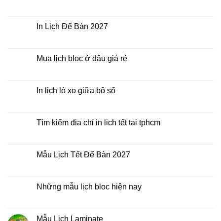
2027
Bảng
Không
giá
có
In
bình
Lịch
luận
In Lịch Để Bàn 2027
Tết
ở
Mẫu
Không
Lịch
có
Bloc
bình
2027
luận
Mua lịch bloc ở đâu giá rẻ
giá
ở
rẻ
In
Không
Lịch
có
Để
bình
Bàn
luận
In lịch lò xo giữa bộ số
2027
ở
Mua
Không
lịch
có
bloc
bình
ở
luận
Tìm kiếm địa chỉ in lịch tết tại tphcm
đâu
ở
giá
In
Không
rẻ
lịch
có
lò
bình
xo
luận
Mẫu Lịch Tết Để Bàn 2027
giữa
ở
bộ
Tìm
Không
số
kiếm
có
địa
bình
chỉ
luận
Những mẫu lịch bloc hiện nay
in
ở
lịch
Mẫu
Không
tết
Lịch
có
tại
Tết
bình
tphcm
Để
luận
Mẫu Lịch Laminate