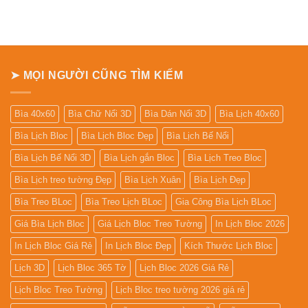
ở
Bảng
giá
In
Lịch
Để
Bàn
➤ MỌI NGƯỜI CŨNG TÌM KIẾM
Bìa 40x60
Bìa Chữ Nổi 3D
Bìa Dán Nổi 3D
Bìa Lịch 40x60
Bìa Lịch Bloc
Bìa Lịch Bloc Đẹp
Bìa Lịch Bế Nổi
Bìa Lịch Bế Nổi 3D
Bìa Lịch gắn Bloc
Bìa Lịch Treo Bloc
Bìa Lịch treo tường Đẹp
Bìa Lịch Xuân
Bìa Lịch Đẹp
Bìa Treo BLoc
Bìa Treo Lịch BLoc
Gia Công Bìa Lịch BLoc
Giá Bìa Lịch Bloc
Giá Lịch Bloc Treo Tường
In Lịch Bloc 2026
In Lịch Bloc Giá Rẻ
In Lịch Bloc Đẹp
Kích Thước Lịch Bloc
Lịch 3D
Lịch Bloc 365 Tờ
Lịch Bloc 2026 Giá Rẻ
Lịch Bloc Treo Tường
Lịch Bloc treo tường 2026 giá rẻ