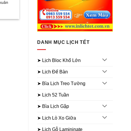
 xuân
DANH MỤC LỊCH TẾT
➤ Lịch Bloc Khổ Lớn
➤ Lịch Để Bàn
➤ Bìa Lịch Treo Tường
➤ Lịch 52 Tuần
➤ Bìa Lịch Gập
➤ Lịch Lò Xo Giữa
➤ Lịch Gỗ Lamininate