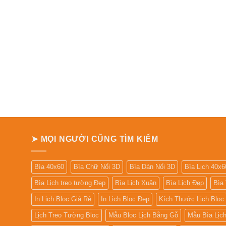
➤ MỌI NGƯỜI CŨNG TÌM KIẾM
Bìa 40x60
Bìa Chữ Nổi 3D
Bìa Dán Nổi 3D
Bìa Lịch 40x6
Bìa Lịch treo tường Đẹp
Bìa Lịch Xuân
Bìa Lịch Đẹp
Bìa
In Lịch Bloc Giá Rẻ
In Lịch Bloc Đẹp
Kích Thước Lịch Bloc
Lịch Treo Tường Bloc
Mẫu Bloc Lịch Bằng Gỗ
Mẫu Bìa Lịc