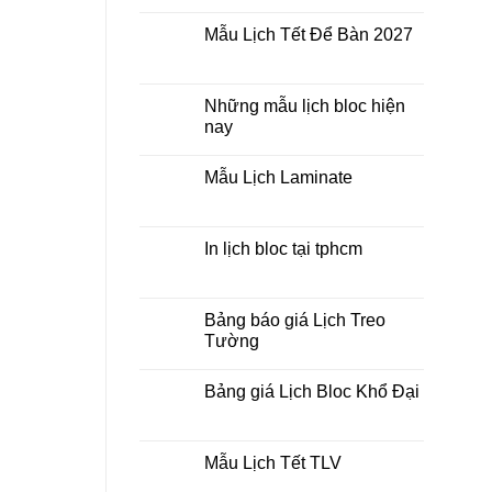
Không
lò
có
xo
Mẫu Lịch Tết Để Bàn 2027
bình
giữa
luận
bộ
Không
ở
số
có
Tìm
bình
kiếm
luận
Những mẫu lịch bloc hiện
địa
ở
chỉ
nay
Mẫu
in
Lịch
lịch
Không
Tết
tết
có
Để
Mẫu Lịch Laminate
tại
bình
Bàn
tphcm
luận
2027
Không
ở
có
Những
bình
mẫu
luận
In lịch bloc tại tphcm
lịch
ở
bloc
Mẫu
Không
hiện
Lịch
có
nay
Laminate
bình
luận
Bảng báo giá Lịch Treo
ở
Tường
In
lịch
Không
bloc
có
tại
Bảng giá Lịch Bloc Khổ Đại
bình
tphcm
luận
Không
ở
có
Bảng
bình
báo
luận
Mẫu Lịch Tết TLV
giá
ở
Lịch
Bảng
Không
Treo