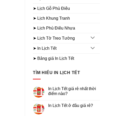
➤ Lịch Gỗ Phù Điêu
➤ Lịch Khung Tranh
➤ Lịch Phù Điêu Nhựa
➤ Lịch Tờ Treo Tường
➤ In Lịch Tết
➤ Bảng giá In Lịch Tết
TÌM HIỂU IN LỊCH TẾT
In Lịch Tết giá rẻ nhất thời
điểm nào?
Không
có
In Lịch Tết ở đâu giá rẻ?
bình
luận
Không
ở
có
In