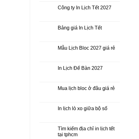
bình
Lịch
luận
Công ty In Lịch Tết 2027
Tết
ở
giá
In
Không
rẻ
Lịch
có
nhất
Tết
bình
thời
ở
luận
Bảng giá In Lịch Tết
điểm
đâu
ở
nào?
giá
Công
Không
rẻ?
ty
có
In
bình
Lịch
luận
Mẫu Lịch Bloc 2027 giá rẻ
Tết
ở
2027
Bảng
Không
giá
có
In
bình
Lịch
luận
In Lịch Để Bàn 2027
Tết
ở
Mẫu
Không
Lịch
có
Bloc
bình
2027
luận
Mua lịch bloc ở đâu giá rẻ
giá
ở
rẻ
In
Không
Lịch
có
Để
bình
Bàn
luận
In lịch lò xo giữa bộ số
2027
ở
Mua
Không
lịch
có
bloc
bình
ở
luận
Tìm kiếm địa chỉ in lịch tết
đâu
ở
tại tphcm
giá
In
rẻ
lịch