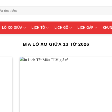
LÒ XO GIỮA
LỊCH TỜ
LỊCH GỖ
LỊCH GẬP
KHUN
BÌA LÒ XO GIỮA 13 TỜ 2026