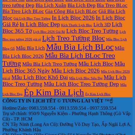
treo tường Đẹp
Bìa Lịch Xuân
Bìa Lịch Đẹp
Bìa Treo BLoc
Bìa Treo Lịch BLoc
Gia Công Bìa Lịch BLoc
Giá Bìa Lịch
In Lịch Bloc 2026
In Lịch Bloc
Bloc
Giá Lịch Bloc Treo Tường
Giá Rẻ
In Lịch Bloc Đẹp
Lịch
Lịch 3D
Kích Thước Lịch Bloc
Bloc 365 Tờ
Lịch Bloc Treo Tường
Lịch Bloc 2026 Giá Rẻ
Lịch
Lịch Treo Tường Bloc
Bloc treo tường 2026 giá rẻ
Mẫu Bloc Lịch
Mẫu Bìa Lịch BLoc
Mẫu Bìa Lịch
Mẫu
Bằng Gỗ
Mẫu Bìa Lịch BLoc Treo
Bìa Lịch Bloc 2026
Tường
Mẫu Lịch Bloc
Mẫu
Mẫu Bìa Lịch Treo Tường
Lịch Bloc 365 Ngày
Mẫu Lịch Bloc 2026
Mẫu Lịch Bloc 2026
Mẫu Lịch Bloc Khổ Đại
Mẫu Lịch
giá rẻ
Mẫu Lịch Bloc Siêu Đại
Bloc Treo Tường
Mẫu Lịch Bloc Treo Tường Đẹp
Mẫu
Ép Kim Bìa Lịch
Lịch Bloc Đẹp
Ép Kim Lịch Bloc
CÔNG TY IN LỊCH TẾT © TƯƠNG LAI VIỆT
™☝️
Hotline/Zalo: 0983.559.554 - 0913.559.554 - 0937.559.554
Trụ sở chính: 950/9 Nguyễn Kiệm - Phường Hạnh Thông (Gò Vấp
Cũ) - TP. HCM
CN Tây Ninh (Long An Cũ): Đường Võ Duy Tạo, Ấp Ngãi Lợi A,
Phường Khánh Hậu