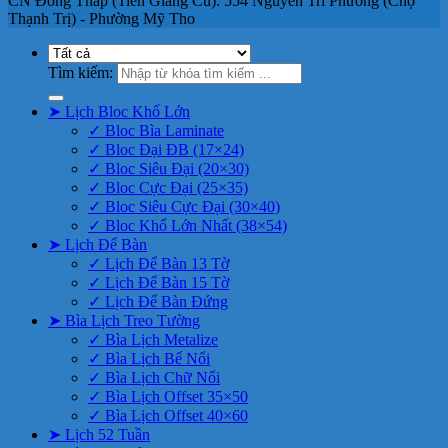
CN Đồng Tháp (Tiền Giang Cũ): 554 Nguyễn Tri Phương (Chợ
Thạnh Trị) - Phường Mỹ Tho
Tìm kiếm:
➤ Lịch Bloc Khổ Lớn
✓ Bloc Bìa Laminate
✓ Bloc Đại ĐB (17×24)
✓ Bloc Siêu Đại (20×30)
✓ Bloc Cực Đại (25×35)
✓ Bloc Siêu Cực Đại (30×40)
✓ Bloc Khổ Lớn Nhất (38×54)
➤ Lịch Để Bàn
✓ Lịch Để Bàn 13 Tờ
✓ Lịch Để Bàn 15 Tờ
✓ Lịch Để Bàn Đứng
➤ Bìa Lịch Treo Tường
✓ Bìa Lịch Metalize
✓ Bìa Lịch Bế Nổi
✓ Bìa Lịch Chữ Nổi
✓ Bìa Lịch Offset 35×50
✓ Bìa Lịch Offset 40×60
➤ Lịch 52 Tuần