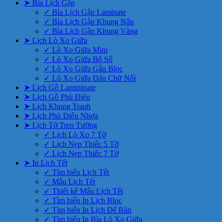
➤ Bìa Lịch Gập
✓ Bìa Lịch Gập Laminate
✓ Bìa Lịch Gập Khung Nâu
✓ Bìa Lịch Gập Khung Vàng
➤ Lịch Lò Xo Giữa
✓ Lò Xo Giữa Mini
✓ Lò Xo Giữa Bộ Số
✓ Lò Xo Giữa Gắn Bloc
✓ Lò Xo Giữa Dán Chữ Nổi
➤ Lịch Gỗ Lamininate
➤ Lịch Gỗ Phù Điêu
➤ Lịch Khung Tranh
➤ Lịch Phù Điêu Nhựa
➤ Lịch Tờ Treo Tường
✓ Lịch Lò Xo 7 Tờ
✓ Lịch Nẹp Thiếc 5 Tờ
✓ Lịch Nẹp Thiếc 7 Tờ
➤ In Lịch Tết
✓ Tìm hiểu Lịch Tết
✓ Mẫu Lịch Tết
✓ Thiết kế Mẫu Lịch Tết
✓ Tìm hiểu In Lịch Bloc
✓ Tìm hiểu In Lịch Để Bàn
✓ Tìm hiểu In Bìa Lò Xo Giữa