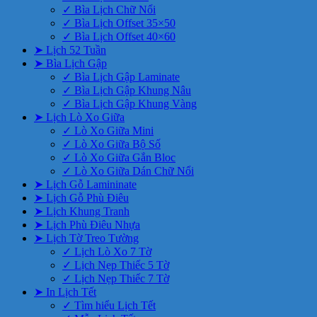
✓ Bìa Lịch Chữ Nổi
✓ Bìa Lịch Offset 35×50
✓ Bìa Lịch Offset 40×60
➤ Lịch 52 Tuần
➤ Bìa Lịch Gập
✓ Bìa Lịch Gập Laminate
✓ Bìa Lịch Gập Khung Nâu
✓ Bìa Lịch Gập Khung Vàng
➤ Lịch Lò Xo Giữa
✓ Lò Xo Giữa Mini
✓ Lò Xo Giữa Bộ Số
✓ Lò Xo Giữa Gắn Bloc
✓ Lò Xo Giữa Dán Chữ Nổi
➤ Lịch Gỗ Lamininate
➤ Lịch Gỗ Phù Điêu
➤ Lịch Khung Tranh
➤ Lịch Phù Điêu Nhựa
➤ Lịch Tờ Treo Tường
✓ Lịch Lò Xo 7 Tờ
✓ Lịch Nẹp Thiếc 5 Tờ
✓ Lịch Nẹp Thiếc 7 Tờ
➤ In Lịch Tết
✓ Tìm hiểu Lịch Tết