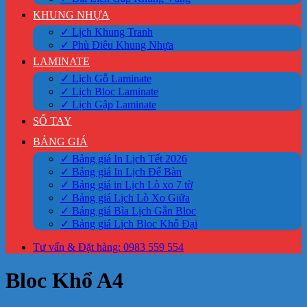
KHUNG NHỰA
✓ Lịch Khung Tranh
✓ Phù Điêu Khung Nhựa
LAMINATE
✓ Lịch Gỗ Laminate
✓ Lịch Bloc Laminate
✓ Lịch Gập Laminate
SỔ TAY
BẢNG GIÁ
✓ Bảng giá In Lịch Tết 2026
✓ Bảng giá In Lịch Để Bàn
✓ Bảng giá in Lịch Lò xo 7 tờ
✓ Bảng giá Lịch Lò Xo Giữa
✓ Bảng giá Bìa Lịch Gắn Bloc
✓ Bảng giá Lịch Bloc Khổ Đại
Tư vấn & Đặt hàng: 0983 559 554
Bloc Khổ A4