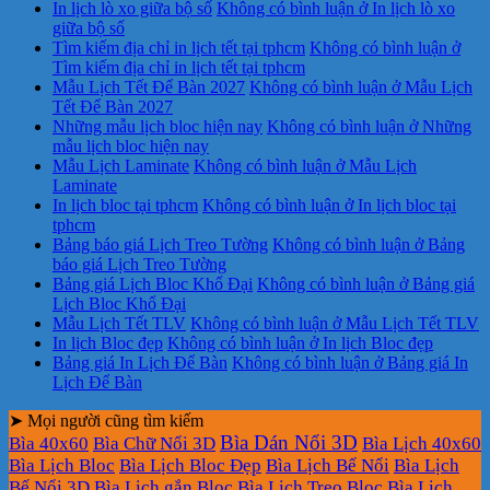
In lịch lò xo giữa bộ số
Không có bình luận
ở In lịch lò xo
giữa bộ số
Tìm kiếm địa chỉ in lịch tết tại tphcm
Không có bình luận
ở
Tìm kiếm địa chỉ in lịch tết tại tphcm
Mẫu Lịch Tết Để Bàn 2027
Không có bình luận
ở Mẫu Lịch
Tết Để Bàn 2027
Những mẫu lịch bloc hiện nay
Không có bình luận
ở Những
mẫu lịch bloc hiện nay
Mẫu Lịch Laminate
Không có bình luận
ở Mẫu Lịch
Laminate
In lịch bloc tại tphcm
Không có bình luận
ở In lịch bloc tại
tphcm
Bảng báo giá Lịch Treo Tường
Không có bình luận
ở Bảng
báo giá Lịch Treo Tường
Bảng giá Lịch Bloc Khổ Đại
Không có bình luận
ở Bảng giá
Lịch Bloc Khổ Đại
Mẫu Lịch Tết TLV
Không có bình luận
ở Mẫu Lịch Tết TLV
In lịch Bloc đẹp
Không có bình luận
ở In lịch Bloc đẹp
Bảng giá In Lịch Để Bàn
Không có bình luận
ở Bảng giá In
Lịch Để Bàn
➤ Mọi người cũng tìm kiếm
Bìa Dán Nổi 3D
Bìa 40x60
Bìa Chữ Nổi 3D
Bìa Lịch 40x60
Bìa Lịch Bloc
Bìa Lịch Bloc Đẹp
Bìa Lịch Bế Nổi
Bìa Lịch
Bế Nổi 3D
Bìa Lịch gắn Bloc
Bìa Lịch Treo Bloc
Bìa Lịch