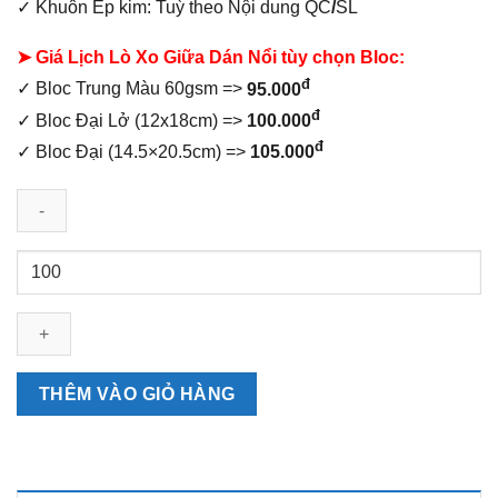
✓ Khuôn Ép kim: Tuỳ theo Nội dung QC
/
SL
➤ Giá Lịch Lò Xo Giữa Dán Nổi tùy chọn Bloc:
đ
✓ Bloc Trung Màu 60gsm =>
95.000
đ
✓ Bloc Đại Lở (12x18cm) =>
100.000
đ
✓ Bloc Đại (14.5×20.5cm) =>
105.000
Lịch
Lò
Xo
Giữa
Dán
Nổi
THÊM VÀO GIỎ HÀNG
Phúc
Lộc
Thọ
số