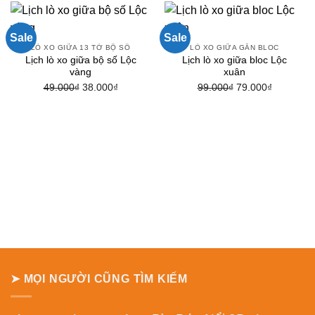
Sale
Sale
LÒ XO GIỮA 13 TỜ BỘ SỐ
LÒ XO GIỮA GẮN BLOC
Lịch lò xo giữa bộ số Lộc
Lịch lò xo giữa bloc Lộc
vàng
xuân
Giá
Giá
Giá
Giá
49.000
₫
38.000
₫
99.000
₫
79.000
₫
gốc
hiện
gốc
hiện
là:
tại
là:
tại
49.000₫.
là:
99.000₫.
là:
38.000₫.
79.000₫.
➤ MỌI NGƯỜI CŨNG TÌM KIẾM