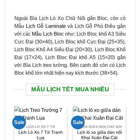
Ngoài Bìa Lịch Lò Xo Chữ Nổi gắn Bloc, còn có
Mẫu
Lịch Gỗ Laminate
và Lịch Gỗ Phù Điêu gắn
với các
Mẫu Lịch Bloc
như: Lịch Bloc khổ A3 Siêu
Cực Đại (30×40), Lịch Bloc khổ Cực Đại (25×35),
Lịch Bloc Khổ A4 Siêu Đại (20×30), Lịch Bloc Khổ
Đại (17×24), Lịch Bloc Đại khổ A5 (15×20) gắn
với Bìa Lịch treo tường. Bên cạnh đó còn có Lịch
Bloc khổ lớn nhất hiện nay kích thước (38×54).
MẪU LỊCH TẾT MUA NHIỀU
Sale
Sale
Sal
LỊCH LÒ XO 7 TỜ
LÒ XO GIỮA DÁN CHỮ NỔI
Lịch Lò Xo 7 Tờ Tranh
Lịch lò xo giữa dán nổi
Lụa
Khai Xuân Đại Cát