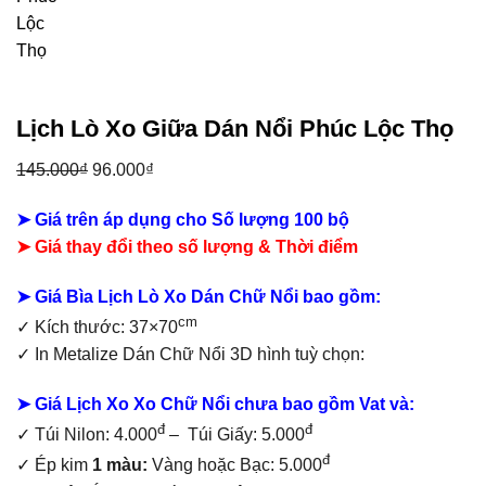
Lịch Lò Xo Giữa Dán Nổi Phúc Lộc Thọ
Giá
Giá
145.000
₫
96.000
₫
gốc
hiện
➤ Giá trên áp dụng cho Số lượng 100 bộ
là:
tại
➤ Giá thay đổi theo số lượng & Thời điểm
145.000₫.
là:
96.000₫.
➤ Giá Bìa Lịch Lò Xo Dán Chữ Nổi bao gồm
:
cm
✓ Kích thước: 37×70
✓
In Metalize Dán Chữ Nổi 3D hình tuỳ chọn:
➤ Giá Lịch Xo Xo Chữ Nổi chưa bao gồm
Vat và:
đ
đ
✓ Túi Nilon: 4.000
– Túi Giấy: 5.000
đ
✓ Ép kim
1 màu:
Vàng hoặc Bạc: 5.000