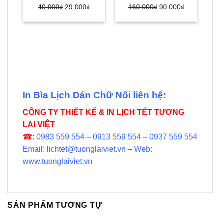
Giá
Giá
Giá
Giá
40.000
₫
29.000
₫
160.000
₫
90.000
₫
gốc
hiện
gốc
hiện
là:
tại
là:
tại
40.000₫.
là:
160.000₫.
là:
L
L
29.000₫.
90.000₫.
In Bìa Lịch Dán Chữ Nổi liên hệ:
CÔNG TY THIẾT KẾ & IN LỊCH TẾT TƯƠNG
LAI VIỆT
☎:
0983 559 554 – 0913 559 554 – 0937 559 554
Email: lichtet@tuonglaiviet.vn – Web:
www.tuonglaiviet.vn
SẢN PHẨM TƯƠNG TỰ