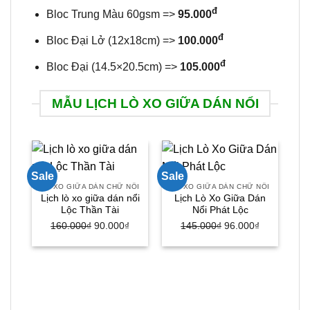
đ
Bloc Trung Màu 60gsm =>
95.000
đ
Bloc Đại Lở (12x18cm) =>
100.000
đ
Bloc Đại (14.5×20.5cm) =>
105.000
MẪU LỊCH LÒ XO GIỮA DÁN NỔI
Sale
Sale
Sal
LÒ XO GIỮA DÁN CHỮ NỔI
LÒ XO GIỮA DÁN CHỮ NỔI
Lịch lò xo giữa dán nổi
Lịch Lò Xo Giữa Dán
Lộc Thần Tài
Nổi Phát Lộc
Giá
Giá
Giá
Giá
160.000
₫
90.000
₫
145.000
₫
96.000
₫
gốc
hiện
gốc
hiện
là:
tại
là:
tại
160.000₫.
là:
145.000₫.
là:
LÒ
Lị
90.000₫.
96.000₫.