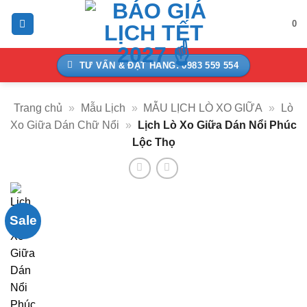
Bỏ
0
qua
nội
dung
TƯ VẤN & ĐẶT HÀNG: 0983 559 554
Trang chủ
»
Mẫu Lịch
»
MẪU LỊCH LÒ XO GIỮA
»
Lò
Xo Giữa Dán Chữ Nổi
»
Lịch Lò Xo Giữa Dán Nổi Phúc
Lộc Thọ
Sale