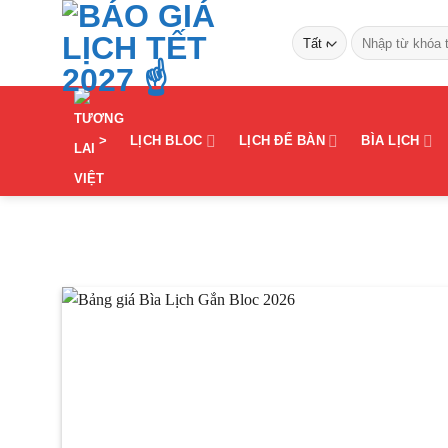
Bỏ
Tìm
qua
kiếm:
nội
dung
>
LỊCH BLOC
LỊCH ĐỂ BÀN
BÌA LỊCH