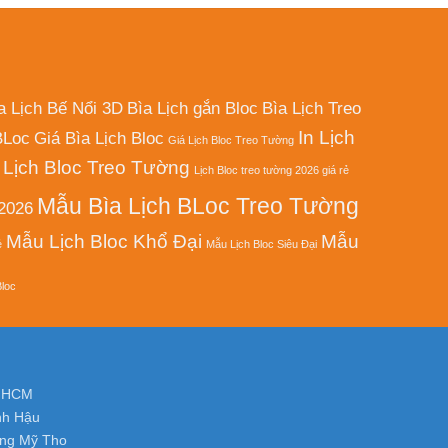
Lịch
Để
Bàn
a Lịch Bế Nổi 3D
Bìa Lịch gắn Bloc
Bìa Lịch Treo
In Lịch
BLoc
Giá Bìa Lịch Bloc
Giá Lịch Bloc Treo Tường
Lịch Bloc Treo Tường
Lịch Bloc treo tường 2026 giá rẻ
Mẫu Bìa Lịch BLoc Treo Tường
 2026
Mẫu Lịch Bloc Khổ Đại
Mẫu
ẻ
Mẫu Lịch Bloc Siêu Đại
Bloc
. HCM
nh Hậu
ờng Mỹ Tho