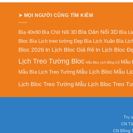
➤ MỌI NGƯỜI CŨNG TÌM KIẾM
Bìa Dán Nổi 3D
Bìa 40x60
Bìa Chữ Nổi 3D
Bìa L
Bloc
Bìa Lịch treo tường Đẹp
Bìa Lịch Xuân
Bìa Lịc
Bloc 2026
In Lịch Bloc Giá Rẻ
In Lịch Bloc Đ
Lịch Treo Tường Bloc
Mẫu B
Mẫu Bloc Lịch Bằng Gỗ
Mẫu Lịch Bloc
Mẫu Lị
Mẫu Bìa Lịch Treo Tường
Lịch Bloc Treo Tường
Mẫu Lịch Bloc Treo T
Trụ 
CN Tâ
CN Đồng T