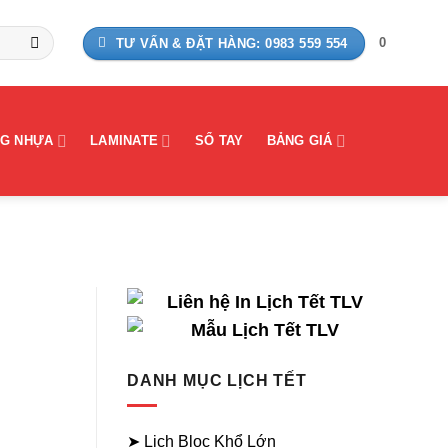
0
TƯ VẤN & ĐẶT HÀNG: 0983 559 554
G NHỰA
LAMINATE
SỔ TAY
BẢNG GIÁ
DANH MỤC LỊCH TẾT
➤ Lịch Bloc Khổ Lớn