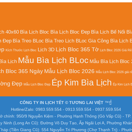
ịch 40x60
Bìa Lịch Bloc
Bìa Lịch Bloc Đẹp
Bìa Lịch Bế Nổi
Bì
h Đẹp
Bìa Treo BLoc
Bìa Treo Lịch BLoc
Gia Công Bìa Lịch 
ẹp
Lịch Bloc 365 Tờ
Lịch 3D
Kích Thước Lịch Bloc
Lịch Bloc 2026 Giá Rẻ
Mẫu Bìa Lịch BLoc
ìa Lịch
Mẫu Bìa Lịch Bloc
ch Bloc 365 Ngày
Mẫu Lịch Bloc 2026
Mẫu Lịch Bloc 2026 giá r
Ép Kim Bìa Lịch
ường Đẹp
Mẫu Lịch Bloc Đẹp
Ép Kim Lịch 
CÔNG TY IN LỊCH TẾT © TƯƠNG LAI VIỆT
™☝️
Hotline/Zalo: 0983.559.554 - 0913.559.554 - 0937.559.554
sở chính: 950/9 Nguyễn Kiệm - Phường Hạnh Thông (Gò Vấp Cũ) - TP
y Ninh (Long An Cũ): Đường Võ Duy Tạo, Ấp Ngãi Lợi A, Phường Khá
háp (Tiền Giang Cũ): 554 Nguyễn Tri Phương (Chợ Thạnh Trị) - Phư