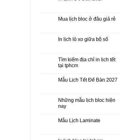
Tết
ở
Mẫu
Không
Lịch
có
Bloc
bình
2027
luận
Mua lịch bloc ở đâu giá rẻ
giá
ở
rẻ
In
Không
Lịch
có
Để
bình
Bàn
luận
In lịch lò xo giữa bộ số
2027
ở
Mua
Không
lịch
có
bloc
bình
ở
luận
Tìm kiếm địa chỉ in lịch tết
đâu
ở
tại tphcm
giá
In
rẻ
lịch
Không
lò
có
xo
Mẫu Lịch Tết Để Bàn 2027
bình
giữa
luận
bộ
Không
ở
số
có
Tìm
bình
kiếm
luận
Những mẫu lịch bloc hiện
địa
ở
chỉ
nay
Mẫu
in
Lịch
lịch
Không
Tết
tết
có
Để
Mẫu Lịch Laminate
tại
bình
Bàn
tphcm
luận
2027
Không
ở
có
Những
bình
mẫu
luận