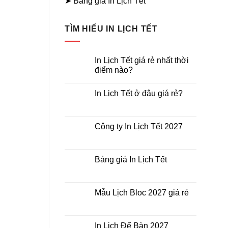
➤ Bảng giá In Lịch Tết
TÌM HIỂU IN LỊCH TẾT
In Lịch Tết giá rẻ nhất thời
điểm nào?
Không
có
In Lịch Tết ở đâu giá rẻ?
bình
luận
Không
ở
có
In
bình
Lịch
luận
Công ty In Lịch Tết 2027
Tết
ở
giá
In
Không
rẻ
Lịch
có
nhất
Tết
bình
thời
ở
luận
Bảng giá In Lịch Tết
điểm
đâu
ở
nào?
giá
Công
Không
rẻ?
ty
có
In
bình
Lịch
luận
Mẫu Lịch Bloc 2027 giá rẻ
Tết
ở
2027
Bảng
Không
giá
có
In
bình
Lịch
luận
In Lịch Để Bàn 2027