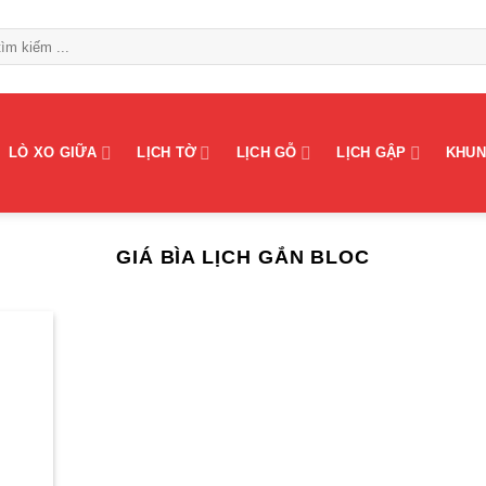
LÒ XO GIỮA
LỊCH TỜ
LỊCH GỖ
LỊCH GẬP
KHUN
GIÁ BÌA LỊCH GẮN BLOC