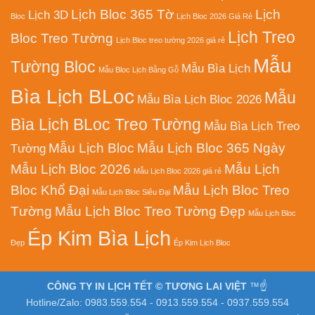
Lịch Bloc 365 Tờ
Lịch
Lịch 3D
Bloc
Lịch Bloc 2026 Giá Rẻ
Lịch Treo
Bloc Treo Tường
Lịch Bloc treo tường 2026 giá rẻ
Mẫu
Tường Bloc
Mẫu Bìa Lịch
Mẫu Bloc Lịch Bằng Gỗ
Bìa Lịch BLoc
Mẫu
Mẫu Bìa Lịch Bloc 2026
Bìa Lịch BLoc Treo Tường
Mẫu Bìa Lịch Treo
Mẫu Lịch Bloc
Mẫu Lịch Bloc 365 Ngày
Tường
Mẫu Lịch Bloc 2026
Mẫu Lịch
Mẫu Lịch Bloc 2026 giá rẻ
Bloc Khổ Đại
Mẫu Lịch Bloc Treo
Mẫu Lịch Bloc Siêu Đại
Tường
Mẫu Lịch Bloc Treo Tường Đẹp
Mẫu Lịch Bloc
Ép Kim Bìa Lịch
Đẹp
Ép Kim Lịch Bloc
CÔNG TY IN LỊCH TẾT © TƯƠNG LAI VIỆT
™☝️
Hotline/Zalo: 0983.559.554 - 0913.559.554 - 0937.559.554