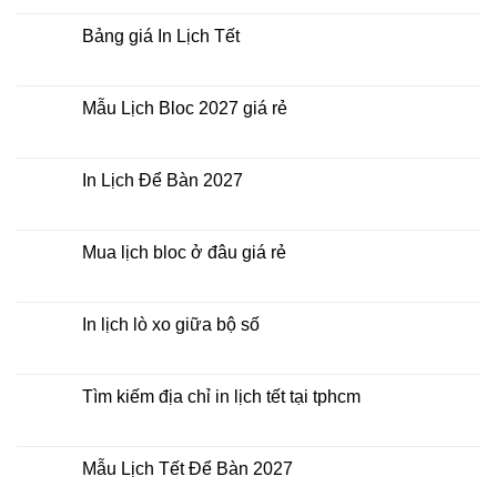
có
điểm
Tết
bình
nào?
ở
luận
Bảng giá In Lịch Tết
đâu
ở
giá
Công
Không
rẻ?
ty
có
In
bình
Lịch
luận
Mẫu Lịch Bloc 2027 giá rẻ
Tết
ở
2027
Bảng
Không
giá
có
In
bình
Lịch
luận
In Lịch Để Bàn 2027
Tết
ở
Mẫu
Không
Lịch
có
Bloc
bình
2027
luận
Mua lịch bloc ở đâu giá rẻ
giá
ở
rẻ
In
Không
Lịch
có
Để
bình
Bàn
luận
In lịch lò xo giữa bộ số
2027
ở
Mua
Không
lịch
có
bloc
bình
ở
luận
Tìm kiếm địa chỉ in lịch tết tại tphcm
đâu
ở
giá
In
Không
rẻ
lịch
có
lò
bình
xo
luận
Mẫu Lịch Tết Để Bàn 2027
giữa
ở
bộ
Tìm
Không