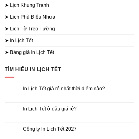
➤ Lịch Khung Tranh
➤ Lịch Phù Điêu Nhựa
➤ Lịch Tờ Treo Tường
➤ In Lịch Tết
➤ Bảng giá In Lịch Tết
TÌM HIỂU IN LỊCH TẾT
In Lịch Tết giá rẻ nhất thời điểm nào?
Không
có
bình
luận
In Lịch Tết ở đâu giá rẻ?
ở
In
Không
Lịch
có
Tết
bình
giá
luận
Công ty In Lịch Tết 2027
rẻ
ở
nhất
In
Không
thời
Lịch