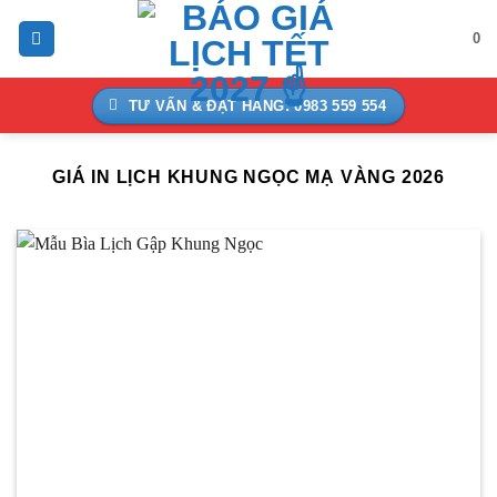
Bỏ
0
qua
nội
dung
TƯ VẤN & ĐẶT HÀNG: 0983 559 554
GIÁ IN LỊCH KHUNG NGỌC MẠ VÀNG 2026