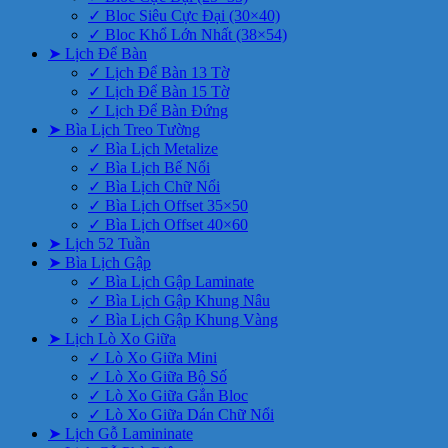
✓ Bloc Siêu Cực Đại (30×40)
✓ Bloc Khổ Lớn Nhất (38×54)
➤ Lịch Để Bàn
✓ Lịch Để Bàn 13 Tờ
✓ Lịch Để Bàn 15 Tờ
✓ Lịch Để Bàn Đứng
➤ Bìa Lịch Treo Tường
✓ Bìa Lịch Metalize
✓ Bìa Lịch Bế Nổi
✓ Bìa Lịch Chữ Nổi
✓ Bìa Lịch Offset 35×50
✓ Bìa Lịch Offset 40×60
➤ Lịch 52 Tuần
➤ Bìa Lịch Gập
✓ Bìa Lịch Gập Laminate
✓ Bìa Lịch Gập Khung Nâu
✓ Bìa Lịch Gập Khung Vàng
➤ Lịch Lò Xo Giữa
✓ Lò Xo Giữa Mini
✓ Lò Xo Giữa Bộ Số
✓ Lò Xo Giữa Gắn Bloc
✓ Lò Xo Giữa Dán Chữ Nổi
➤ Lịch Gỗ Lamininate