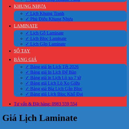
KHUNG NHỰA
✓ Lịch Khung Tranh
✓ Phù Điêu Khung Nhựa
LAMINATE
✓ Lịch Gỗ Laminate
✓ Lịch Bloc Laminate
✓ Lịch Gập Laminate
SỔ TAY
BẢNG GIÁ
✓ Bảng giá In Lịch Tết 2026
✓ Bảng giá In Lịch Để Bàn
✓ Bảng giá in Lịch Lò xo 7 tờ
✓ Bảng giá Lịch Lò Xo Giữa
✓ Bảng giá Bìa Lịch Gắn Bloc
✓ Bảng giá Lịch Bloc Khổ Đại
Tư vấn & Đặt hàng: 0983 559 554
Giá Lịch Laminate