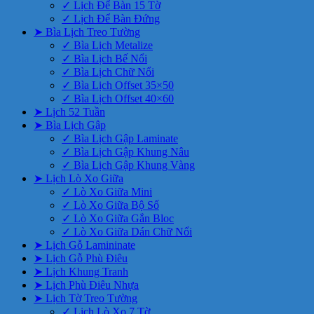
✓ Lịch Để Bàn 15 Tờ
✓ Lịch Để Bàn Đứng
➤ Bìa Lịch Treo Tường
✓ Bìa Lịch Metalize
✓ Bìa Lịch Bế Nổi
✓ Bìa Lịch Chữ Nổi
✓ Bìa Lịch Offset 35×50
✓ Bìa Lịch Offset 40×60
➤ Lịch 52 Tuần
➤ Bìa Lịch Gập
✓ Bìa Lịch Gập Laminate
✓ Bìa Lịch Gập Khung Nâu
✓ Bìa Lịch Gập Khung Vàng
➤ Lịch Lò Xo Giữa
✓ Lò Xo Giữa Mini
✓ Lò Xo Giữa Bộ Số
✓ Lò Xo Giữa Gắn Bloc
✓ Lò Xo Giữa Dán Chữ Nổi
➤ Lịch Gỗ Lamininate
➤ Lịch Gỗ Phù Điêu
➤ Lịch Khung Tranh
➤ Lịch Phù Điêu Nhựa
➤ Lịch Tờ Treo Tường
✓ Lịch Lò Xo 7 Tờ