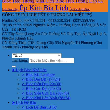
Bloc Treo Tường
Mẫu Lịch Bloc Treo Tường Đẹp
Mẫu
Ép Kim Bìa Lịch
Lịch Bloc Đẹp
Ép Kim Lịch Bloc
CÔNG TY IN LỊCH TẾT © TƯƠNG LAI VIỆT
™☝️
Hotline/Zalo: 0983.559.554 - 0913.559.554 - 0937.559.554
Trụ sở chính: 950/9 Nguyễn Kiệm - Phường Hạnh Thông (Gò Vấp
Cũ) - TP. HCM
CN Tây Ninh (Long An Cũ): Đường Võ Duy Tạo, Ấp Ngãi Lợi A,
Phường Khánh Hậu
CN Đồng Tháp (Tiền Giang Cũ): 554 Nguyễn Tri Phương (Chợ
Thạnh Trị) - Phường Mỹ Tho
Tìm kiếm:
➤ Lịch Bloc Khổ Lớn
✓ Bloc Bìa Laminate
✓ Bloc Đại ĐB (17×24)
✓ Bloc Siêu Đại (20×30)
✓ Bloc Cực Đại (25×35)
✓ Bloc Siêu Cực Đại (30×40)
✓ Bloc Khổ Lớn Nhất (38×54)
➤ Lịch Để Bàn
✓ Lịch Để Bàn 13 Tờ