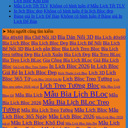
Lịch Bloc Khổ Đại
Mẫu Lịch Tết TLV
Không có bình luận
ở Mẫu Lịch Tết TLV
In lịch Bloc đẹp
Không có bình luận
ở In lịch Bloc đẹp
Bảng giá In Lịch Để Bàn
Không có bình luận
ở Bảng giá In
Lịch Để Bàn
➤ Mọi người cũng tìm kiếm
Bìa Dán Nổi 3D
Bìa 40x60
Bìa Chữ Nổi 3D
Bìa Lịch 40x60
Bìa Lịch Bloc
Bìa Lịch Bloc Đẹp
Bìa Lịch Bế Nổi
Bìa Lịch
Bế Nổi 3D
Bìa Lịch gắn Bloc
Bìa Lịch Treo Bloc
Bìa Lịch
treo tường Đẹp
Bìa Lịch Xuân
Bìa Lịch Đẹp
Bìa Treo BLoc
Bìa Treo Lịch BLoc
Gia Công Bìa Lịch BLoc
Giá Bìa Lịch
In Lịch Bloc 2026
In Lịch Bloc
Bloc
Giá Lịch Bloc Treo Tường
Giá Rẻ
In Lịch Bloc Đẹp
Lịch
Lịch 3D
Kích Thước Lịch Bloc
Bloc 365 Tờ
Lịch Bloc Treo Tường
Lịch Bloc 2026 Giá Rẻ
Lịch
Lịch Treo Tường Bloc
Bloc treo tường 2026 giá rẻ
Mẫu Bloc Lịch
Mẫu Bìa Lịch BLoc
Mẫu Bìa Lịch
Mẫu
Bằng Gỗ
Mẫu Bìa Lịch BLoc Treo
Bìa Lịch Bloc 2026
Tường
Mẫu Lịch Bloc
Mẫu
Mẫu Bìa Lịch Treo Tường
Lịch Bloc 365 Ngày
Mẫu Lịch Bloc 2026
Mẫu Lịch Bloc 2026
Mẫu Lịch Bloc Khổ Đại
Mẫu Lịch
giá rẻ
Mẫu Lịch Bloc Siêu Đại