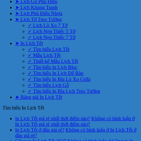
➤ Lịch Gỗ Phù Điêu
➤ Lịch Khung Tranh
➤ Lịch Phù Điêu Nhựa
➤ Lịch Tờ Treo Tường
✓ Lịch Lò Xo 7 Tờ
✓ Lịch Nẹp Thiếc 5 Tờ
✓ Lịch Nẹp Thiếc 7 Tờ
➤ In Lịch Tết
✓ Tìm hiểu Lịch Tết
✓ Mẫu Lịch Tết
✓ Thiết kế Mẫu Lịch Tết
✓ Tìm hiểu In Lịch Bloc
✓ Tìm hiểu In Lịch Để Bàn
✓ Tìm hiểu In Bìa Lò Xo Giữa
✓ Tìm hiểu Lịch Gỗ
✓ Tìm hiểu In Bìa Lịch Treo Tường
➤ Bảng giá In Lịch Tết
Tìm hiểu In Lịch Tết
In Lịch Tết giá rẻ nhất thời điểm nào?
Không có bình luận
ở
In Lịch Tết giá rẻ nhất thời điểm nào?
In Lịch Tết ở đâu giá rẻ?
Không có bình luận
ở In Lịch Tết ở
đâu giá rẻ?