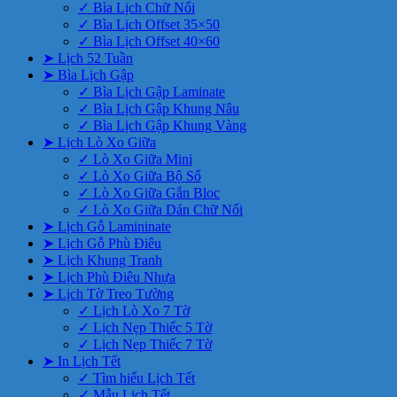
✓ Bìa Lịch Chữ Nổi
✓ Bìa Lịch Offset 35×50
✓ Bìa Lịch Offset 40×60
➤ Lịch 52 Tuần
➤ Bìa Lịch Gập
✓ Bìa Lịch Gập Laminate
✓ Bìa Lịch Gập Khung Nâu
✓ Bìa Lịch Gập Khung Vàng
➤ Lịch Lò Xo Giữa
✓ Lò Xo Giữa Mini
✓ Lò Xo Giữa Bộ Số
✓ Lò Xo Giữa Gắn Bloc
✓ Lò Xo Giữa Dán Chữ Nổi
➤ Lịch Gỗ Lamininate
➤ Lịch Gỗ Phù Điêu
➤ Lịch Khung Tranh
➤ Lịch Phù Điêu Nhựa
➤ Lịch Tờ Treo Tường
✓ Lịch Lò Xo 7 Tờ
✓ Lịch Nẹp Thiếc 5 Tờ
✓ Lịch Nẹp Thiếc 7 Tờ
➤ In Lịch Tết
✓ Tìm hiểu Lịch Tết
✓ Mẫu Lịch Tết