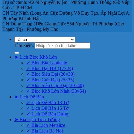
Trụ sở chính: 950/9 Nguyễn Kiệm - Phường Hạnh Thông (Gò Vấp
Cũ) - TP. HCM
CN Tây Ninh (Long An Cũ): Đường Võ Duy Tạo, Ấp Ngãi Lợi A,
Phường Khánh Hậu
CN Đồng Tháp (Tiền Giang Cũ): 554 Nguyễn Tri Phương (Chợ
Thạnh Trị) - Phường Mỹ Tho
Tìm kiếm:
➤ Lịch Bloc Khổ Lớn
✓ Bloc Bìa Laminate
✓ Bloc Đại ĐB (17×24)
✓ Bloc Siêu Đại (20×30)
✓ Bloc Cực Đại (25×35)
✓ Bloc Siêu Cực Đại (30×40)
✓ Bloc Khổ Lớn Nhất (38×54)
➤ Lịch Để Bàn
✓ Lịch Để Bàn 13 Tờ
✓ Lịch Để Bàn 15 Tờ
✓ Lịch Để Bàn Đứng
➤ Bìa Lịch Treo Tường
✓ Bìa Lịch Metalize
✓ Bìa Lịch Bế Nổi