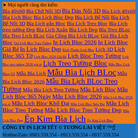
➤ Mọi người cũng tìm kiếm
Bìa Dán Nổi 3D
Bìa 40x60
Bìa Chữ Nổi 3D
Bìa Lịch 40x60
Bìa Lịch Bloc
Bìa Lịch Bloc Đẹp
Bìa Lịch Bế Nổi
Bìa Lịch
Bế Nổi 3D
Bìa Lịch gắn Bloc
Bìa Lịch Treo Bloc
Bìa Lịch
treo tường Đẹp
Bìa Lịch Xuân
Bìa Lịch Đẹp
Bìa Treo BLoc
Bìa Treo Lịch BLoc
Gia Công Bìa Lịch BLoc
Giá Bìa Lịch
In Lịch Bloc 2026
In Lịch Bloc
Bloc
Giá Lịch Bloc Treo Tường
Giá Rẻ
In Lịch Bloc Đẹp
Lịch
Lịch 3D
Kích Thước Lịch Bloc
Bloc 365 Tờ
Lịch Bloc Treo Tường
Lịch Bloc 2026 Giá Rẻ
Lịch
Lịch Treo Tường Bloc
Bloc treo tường 2026 giá rẻ
Mẫu Bloc Lịch
Mẫu Bìa Lịch BLoc
Mẫu Bìa Lịch
Mẫu
Bằng Gỗ
Mẫu Bìa Lịch BLoc Treo
Bìa Lịch Bloc 2026
Tường
Mẫu Lịch Bloc
Mẫu
Mẫu Bìa Lịch Treo Tường
Lịch Bloc 365 Ngày
Mẫu Lịch Bloc 2026
Mẫu Lịch Bloc 2026
Mẫu Lịch Bloc Khổ Đại
Mẫu Lịch
giá rẻ
Mẫu Lịch Bloc Siêu Đại
Bloc Treo Tường
Mẫu Lịch Bloc Treo Tường Đẹp
Mẫu
Ép Kim Bìa Lịch
Lịch Bloc Đẹp
Ép Kim Lịch Bloc
CÔNG TY IN LỊCH TẾT © TƯƠNG LAI VIỆT
™☝️
Hotline/Zalo: 0983.559.554 - 0913.559.554 - 0937.559.554