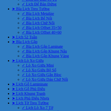
✓ Lịch Để Bàn Đứng
➤ Bìa Lịch Treo Tường
✓ Bìa Lịch Metalize
✓ Bìa Lịch Bế Nổi
✓ Bìa Lịch Chữ Nổi
✓ Bìa Lịch Offset 35×50
✓ Bìa Lịch Offset 40×60
➤ Lịch 52 Tuần
➤ Bìa Lịch Gập
✓ Bìa Lịch Gập Laminate
✓ Bìa Lịch Gập Khung Nâu
✓ Bìa Lịch Gập Khung Vàng
➤ Lịch Lò Xo Giữa
✓ Lò Xo Giữa Mini
✓ Lò Xo Giữa Bộ Số
✓ Lò Xo Giữa Gắn Bloc
✓ Lò Xo Giữa Dán Chữ Nổi
➤ Lịch Gỗ Lamininate
➤ Lịch Gỗ Phù Điêu
➤ Lịch Khung Tranh
➤ Lịch Phù Điêu Nhựa
➤ Lịch Tờ Treo Tường
✓ Lịch Lò Xo 7 Tờ