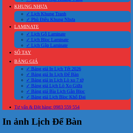
KHUNG NHỰA
✓ Lịch Khung Tranh
✓ Phù Điêu Khung Nhựa
LAMINATE
✓ Lịch Gỗ Laminate
✓ Lịch Bloc Laminate
✓ Lịch Gập Laminate
SỔ TAY
BẢNG GIÁ
✓ Bảng giá In Lịch Tết 2026
✓ Bảng giá In Lịch Để Bàn
✓ Bảng giá in Lịch Lò xo 7 tờ
✓ Bảng giá Lịch Lò Xo Giữa
✓ Bảng giá Bìa Lịch Gắn Bloc
✓ Bảng giá Lịch Bloc Khổ Đại
Tư vấn & Đặt hàng: 0983 559 554
In ảnh Lịch Để Bàn