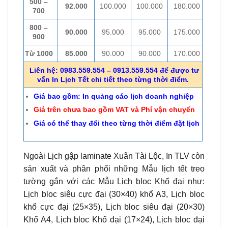
500 –
92.000
100.000
100.000
180.000
700
800 –
90.000
95.000
95.000
175.000
900
Từ 1000
85.000
90.000
90.000
170.000
Liên hệ: 0983.559.554 – 0913.559.554 để được tư
vấn In Lịch Tết chi tiết theo từng thời điểm.
Giá bao gồm: In quảng cáo lịch doanh nghiệp
Giá trên chưa bao gồm VAT và Phí vận chuyển
Giá có thể thay đổi theo từng thời điểm đặt lịch
Ngoài Lịch gập laminate Xuân Tài Lộc, In TLV còn
sản xuất và phân phối những Mẫu lịch tết treo
tường gắn với các Mẫu Lịch bloc Khổ đại như:
Lịch bloc siêu cực đại (30×40) khổ A3, Lịch bloc
khổ cực đại (25×35), Lịch bloc siêu đại (20×30)
Khổ A4, Lịch bloc Khổ đại (17×24), Lịch bloc đại