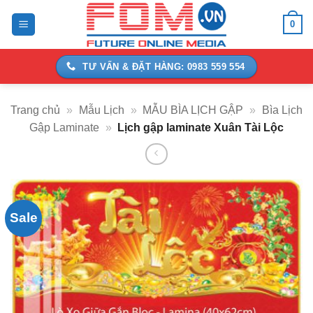
Bỏ
0
qua
nội
dung
TƯ VẤN & ĐẶT HÀNG: 0983 559 554
Trang chủ
»
Mẫu Lịch
»
MẪU BÌA LỊCH GẬP
»
Bìa Lịch
Gập Laminate
»
Lịch gập laminate Xuân Tài Lộc
Sale