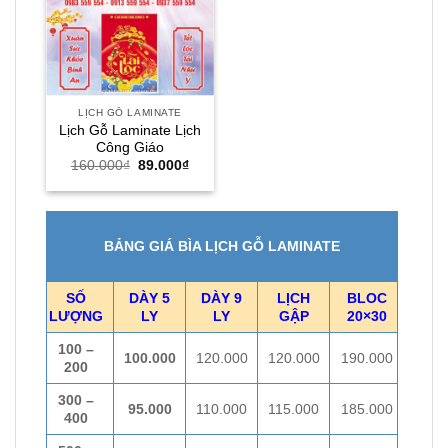
160.000₫.
là:
89.000₫.
LỊCH GỖ LAMINATE
Lịch Gỗ Laminate Lịch
Công Giáo
Giá
Giá
160.000
₫
89.000
₫
gốc
hiện
là:
tại
160.000₫.
là:
89.000₫.
BẢNG GIÁ BÌA LỊCH GỖ LAMINATE
SỐ
DÀY 5
DÀY 9
LỊCH
BLOC
LƯỢNG
LY
LY
GẬP
20×30
100 –
100.000
120.000
120.000
190.000
200
300 –
95.000
110.000
115.000
185.000
400