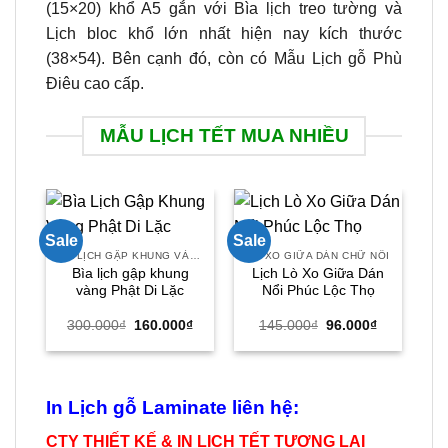
(15×20) khổ A5 gắn với Bìa lịch treo tường và
Lịch bloc khổ lớn nhất hiện nay kích thước
(38×54). Bên cạnh đó, còn có Mẫu Lịch gỗ Phù
Điêu cao cấp.
MẪU LỊCH TẾT MUA NHIỀU
Sale
Sale
Sal
BÌA LỊCH GẬP KHUNG VÀNG
LÒ XO GIỮA DÁN CHỮ NỔI
LỊ
Bìa lịch gập khung
Lịch Lò Xo Giữa Dán
Hot
vàng Phật Di Lặc
Nổi Phúc Lộc Thọ
T
Giá
Giá
Giá
Giá
300.000
₫
160.000
₫
145.000
₫
96.000
₫
gốc
hiện
gốc
hiện
là:
tại
là:
tại
300.000₫.
là:
145.000₫.
là:
160.000₫.
96.000₫.
In Lịch gỗ Laminate liên hệ:
CTY THIẾT KẾ & IN LỊCH TẾT TƯƠNG LAI