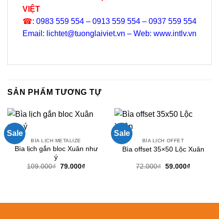
VIỆT
☎
: 0983 559 554 – 0913 559 554 – 0937 559 554
Email: lichtet@tuonglaiviet.vn – Web: www.intlv.vn
SẢN PHẨM TƯƠNG TỰ
Sale
Sale
BÌA LỊCH METALIZE
BÌA LỊCH OFFET
Bìa lịch gắn bloc Xuân như
Bìa offset 35×50 Lộc Xuân
ý
Giá
Giá
Giá
Giá
109.000
₫
79.000
₫
72.000
₫
59.000
₫
gốc
hiện
gốc
hiện
là:
tại
là:
tại
109.000₫.
là:
72.000₫.
là:
79.000₫.
59.000₫.