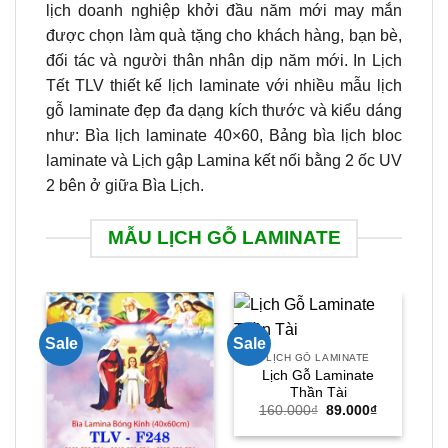
lịch doanh nghiệp khởi đầu năm mới may mắn
được chọn làm quà tặng cho khách hàng, bạn bè,
đối tác và người thân nhân dịp năm mới. In Lịch
Tết TLV thiết kế lịch laminate với nhiều mẫu lịch
gỗ laminate đẹp đa dạng kích thước và kiểu dáng
như: Bìa lịch laminate 40×60, Bảng bìa lịch bloc
laminate và Lịch gập Lamina kết nối bằng 2 ốc UV
2 bên ở giữa Bìa Lịch.
MẪU LỊCH GỖ LAMINATE
Sale
Sale
Sal
LỊCH GỖ LAMINATE
Lịch Gỗ Laminate
L
Thần Tài
Giá
Giá
160.000
₫
89.000
₫
gốc
hiện
là:
tại