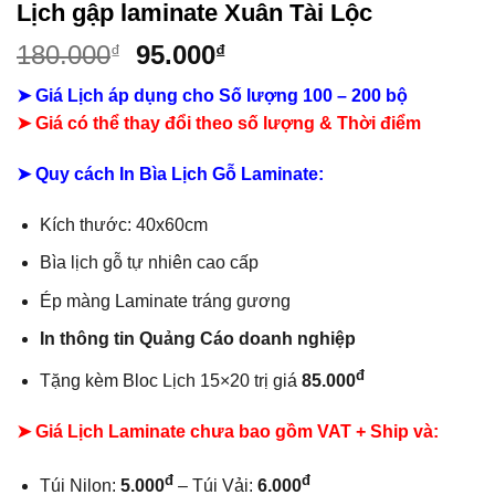
Lịch gập laminate Xuân Tài Lộc
Giá
Giá
180.000
95.000
₫
₫
gốc
hiện
➤ Giá Lịch áp dụng cho Số lượng 100 – 200 bộ
là:
tại
➤ Giá có thể thay đổi theo số lượng & Thời điểm
180.000₫.
là:
95.000₫.
➤ Quy cách In Bìa Lịch Gỗ Laminate:
Kích thước: 40x60cm
Bìa lịch gỗ tự nhiên cao cấp
Ép màng Laminate tráng gương
In thông tin Quảng Cáo doanh nghiệp
đ
Tặng kèm Bloc Lịch 15×20 trị giá
85.000
➤ Giá Lịch Laminate chưa bao gồm
VAT + Ship và:
đ
đ
Túi Nilon:
5.000
– Túi Vải:
6.000