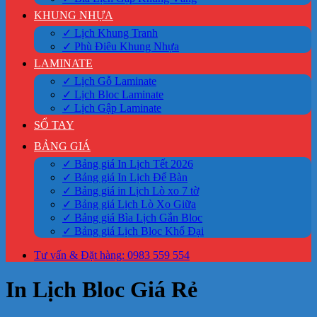
KHUNG NHỰA
✓ Lịch Khung Tranh
✓ Phù Điêu Khung Nhựa
LAMINATE
✓ Lịch Gỗ Laminate
✓ Lịch Bloc Laminate
✓ Lịch Gập Laminate
SỔ TAY
BẢNG GIÁ
✓ Bảng giá In Lịch Tết 2026
✓ Bảng giá In Lịch Để Bàn
✓ Bảng giá in Lịch Lò xo 7 tờ
✓ Bảng giá Lịch Lò Xo Giữa
✓ Bảng giá Bìa Lịch Gắn Bloc
✓ Bảng giá Lịch Bloc Khổ Đại
Tư vấn & Đặt hàng: 0983 559 554
In Lịch Bloc Giá Rẻ