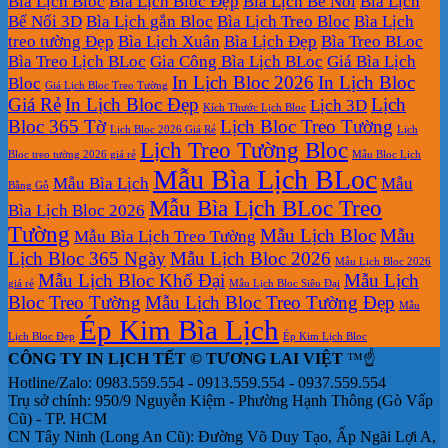
Bìa Lịch Bloc
Bìa Lịch Bloc Đẹp
Bìa Lịch Bế Nổi
Bìa Lịch
Bế Nổi 3D
Bìa Lịch gắn Bloc
Bìa Lịch Treo Bloc
Bìa Lịch
treo tường Đẹp
Bìa Lịch Xuân
Bìa Lịch Đẹp
Bìa Treo BLoc
Bìa Treo Lịch BLoc
Gia Công Bìa Lịch BLoc
Giá Bìa Lịch
In Lịch Bloc 2026
In Lịch Bloc
Bloc
Giá Lịch Bloc Treo Tường
Giá Rẻ
In Lịch Bloc Đẹp
Lịch
Lịch 3D
Kích Thước Lịch Bloc
Bloc 365 Tờ
Lịch Bloc Treo Tường
Lịch Bloc 2026 Giá Rẻ
Lịch
Lịch Treo Tường Bloc
Bloc treo tường 2026 giá rẻ
Mẫu Bloc Lịch
Mẫu Bìa Lịch BLoc
Mẫu Bìa Lịch
Mẫu
Bằng Gỗ
Mẫu Bìa Lịch BLoc Treo
Bìa Lịch Bloc 2026
Tường
Mẫu Lịch Bloc
Mẫu
Mẫu Bìa Lịch Treo Tường
Lịch Bloc 365 Ngày
Mẫu Lịch Bloc 2026
Mẫu Lịch Bloc 2026
Mẫu Lịch Bloc Khổ Đại
Mẫu Lịch
giá rẻ
Mẫu Lịch Bloc Siêu Đại
Bloc Treo Tường
Mẫu Lịch Bloc Treo Tường Đẹp
Mẫu
Ép Kim Bìa Lịch
Lịch Bloc Đẹp
Ép Kim Lịch Bloc
CÔNG TY IN LỊCH TẾT © TƯƠNG LAI VIỆT
™☝️
Hotline/Zalo: 0983.559.554 - 0913.559.554 - 0937.559.554
Trụ sở chính: 950/9 Nguyễn Kiệm - Phường Hạnh Thông (Gò Vấp
Cũ) - TP. HCM
CN Tây Ninh (Long An Cũ): Đường Võ Duy Tạo, Ấp Ngãi Lợi A,