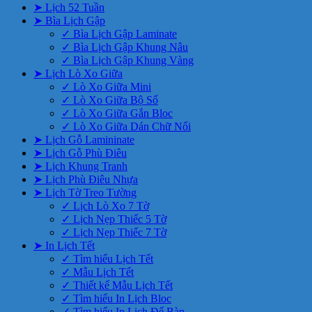
➤ Lịch 52 Tuần
➤ Bìa Lịch Gập
✓ Bìa Lịch Gập Laminate
✓ Bìa Lịch Gập Khung Nâu
✓ Bìa Lịch Gập Khung Vàng
➤ Lịch Lò Xo Giữa
✓ Lò Xo Giữa Mini
✓ Lò Xo Giữa Bộ Số
✓ Lò Xo Giữa Gắn Bloc
✓ Lò Xo Giữa Dán Chữ Nổi
➤ Lịch Gỗ Lamininate
➤ Lịch Gỗ Phù Điêu
➤ Lịch Khung Tranh
➤ Lịch Phù Điêu Nhựa
➤ Lịch Tờ Treo Tường
✓ Lịch Lò Xo 7 Tờ
✓ Lịch Nẹp Thiếc 5 Tờ
✓ Lịch Nẹp Thiếc 7 Tờ
➤ In Lịch Tết
✓ Tìm hiểu Lịch Tết
✓ Mẫu Lịch Tết
✓ Thiết kế Mẫu Lịch Tết
✓ Tìm hiểu In Lịch Bloc
✓ Tìm hiểu In Lịch Để Bàn