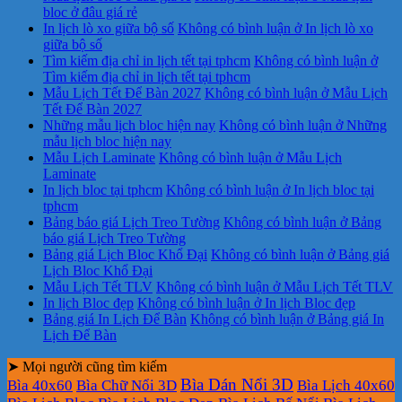
bloc ở đâu giá rẻ
In lịch lò xo giữa bộ số
Không có bình luận
ở In lịch lò xo
giữa bộ số
Tìm kiếm địa chỉ in lịch tết tại tphcm
Không có bình luận
ở
Tìm kiếm địa chỉ in lịch tết tại tphcm
Mẫu Lịch Tết Để Bàn 2027
Không có bình luận
ở Mẫu Lịch
Tết Để Bàn 2027
Những mẫu lịch bloc hiện nay
Không có bình luận
ở Những
mẫu lịch bloc hiện nay
Mẫu Lịch Laminate
Không có bình luận
ở Mẫu Lịch
Laminate
In lịch bloc tại tphcm
Không có bình luận
ở In lịch bloc tại
tphcm
Bảng báo giá Lịch Treo Tường
Không có bình luận
ở Bảng
báo giá Lịch Treo Tường
Bảng giá Lịch Bloc Khổ Đại
Không có bình luận
ở Bảng giá
Lịch Bloc Khổ Đại
Mẫu Lịch Tết TLV
Không có bình luận
ở Mẫu Lịch Tết TLV
In lịch Bloc đẹp
Không có bình luận
ở In lịch Bloc đẹp
Bảng giá In Lịch Để Bàn
Không có bình luận
ở Bảng giá In
Lịch Để Bàn
➤ Mọi người cũng tìm kiếm
Bìa Dán Nổi 3D
Bìa 40x60
Bìa Chữ Nổi 3D
Bìa Lịch 40x60