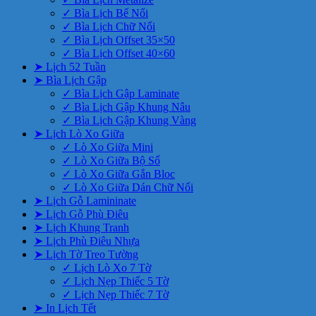
✓ Bìa Lịch Bế Nổi
✓ Bìa Lịch Chữ Nổi
✓ Bìa Lịch Offset 35×50
✓ Bìa Lịch Offset 40×60
➤ Lịch 52 Tuần
➤ Bìa Lịch Gập
✓ Bìa Lịch Gập Laminate
✓ Bìa Lịch Gập Khung Nâu
✓ Bìa Lịch Gập Khung Vàng
➤ Lịch Lò Xo Giữa
✓ Lò Xo Giữa Mini
✓ Lò Xo Giữa Bộ Số
✓ Lò Xo Giữa Gắn Bloc
✓ Lò Xo Giữa Dán Chữ Nổi
➤ Lịch Gỗ Lamininate
➤ Lịch Gỗ Phù Điêu
➤ Lịch Khung Tranh
➤ Lịch Phù Điêu Nhựa
➤ Lịch Tờ Treo Tường
✓ Lịch Lò Xo 7 Tờ
✓ Lịch Nẹp Thiếc 5 Tờ
✓ Lịch Nẹp Thiếc 7 Tờ
➤ In Lịch Tết