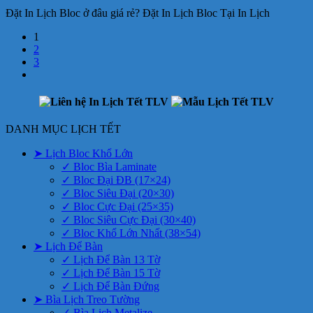
Đặt In Lịch Bloc ở đâu giá rẻ? Đặt In Lịch Bloc Tại In Lịch
1
2
3
DANH MỤC LỊCH TẾT
➤ Lịch Bloc Khổ Lớn
✓ Bloc Bìa Laminate
✓ Bloc Đại ĐB (17×24)
✓ Bloc Siêu Đại (20×30)
✓ Bloc Cực Đại (25×35)
✓ Bloc Siêu Cực Đại (30×40)
✓ Bloc Khổ Lớn Nhất (38×54)
➤ Lịch Để Bàn
✓ Lịch Để Bàn 13 Tờ
✓ Lịch Để Bàn 15 Tờ
✓ Lịch Để Bàn Đứng
➤ Bìa Lịch Treo Tường
✓ Bìa Lịch Metalize