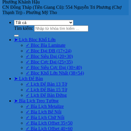
Phường Khánh Hậu
CN Đồng Tháp (Tiền Giang Cũ): 554 Nguyễn Tri Phương (Chợ
Thạnh Trị) - Phường Mỹ Tho
Tìm kiếm:
➤ Lịch Bloc Khổ Lớn
✓ Bloc Bìa Laminate
✓ Bloc Đại ĐB (17×24)
✓ Bloc Siêu Đại (20×30)
✓ Bloc Cực Đại (25×35)
✓ Bloc Siêu Cực Đại (30×40)
✓ Bloc Khổ Lớn Nhất (38×54)
➤ Lịch Để Bàn
✓ Lịch Để Bàn 13 Tờ
✓ Lịch Để Bàn 15 Tờ
✓ Lịch Để Bàn Đứng
➤ Bìa Lịch Treo Tường
✓ Bìa Lịch Metalize
✓ Bìa Lịch Bế Nổi
✓ Bìa Lịch Chữ Nổi
✓ Bìa Lịch Offset 35×50
✓ Bìa Lịch Offset 40×60