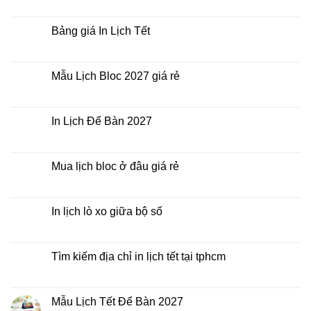
Không
thời
Lịch
có
điểm
Tết
bình
nào?
ở
luận
Bảng giá In Lịch Tết
đâu
ở
giá
Công
Không
rẻ?
ty
có
In
bình
Lịch
luận
Mẫu Lịch Bloc 2027 giá rẻ
Tết
ở
2027
Bảng
Không
giá
có
In
bình
Lịch
luận
In Lịch Để Bàn 2027
Tết
ở
Mẫu
Không
Lịch
có
Bloc
bình
2027
luận
Mua lịch bloc ở đâu giá rẻ
giá
ở
rẻ
In
Không
Lịch
có
Để
bình
Bàn
luận
In lịch lò xo giữa bộ số
2027
ở
Mua
Không
lịch
có
bloc
bình
ở
luận
Tìm kiếm địa chỉ in lịch tết tại tphcm
đâu
ở
giá
In
Không
rẻ
lịch
có
lò
bình
xo
luận
Mẫu Lịch Tết Để Bàn 2027
giữa
ở