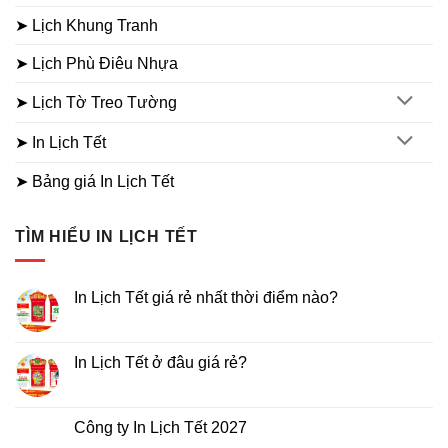
➤ Lịch Khung Tranh
➤ Lịch Phù Điêu Nhựa
➤ Lịch Tờ Treo Tường
➤ In Lịch Tết
➤ Bảng giá In Lịch Tết
TÌM HIỂU IN LỊCH TẾT
In Lịch Tết giá rẻ nhất thời điểm nào?
Không
có
bình
luận
In Lịch Tết ở đâu giá rẻ?
ở
In
Không
Lịch
có
Tết
bình
giá
luận
Công ty In Lịch Tết 2027
rẻ
ở
nhất
In