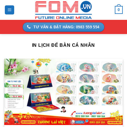
Bỏ
0
qua
nội
dung
TƯ VẤN & ĐẶT HÀNG: 0983 559 554
IN LỊCH ĐỂ BÀN CÁ NHÂN