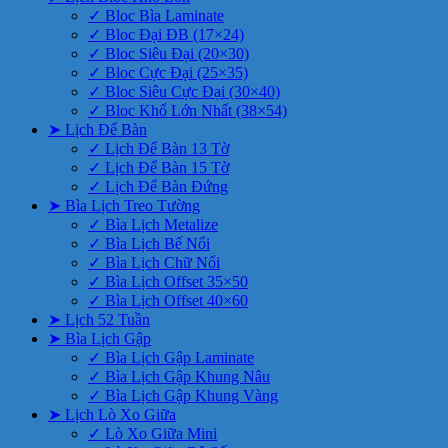
✓ Bloc Bìa Laminate
✓ Bloc Đại ĐB (17×24)
✓ Bloc Siêu Đại (20×30)
✓ Bloc Cực Đại (25×35)
✓ Bloc Siêu Cực Đại (30×40)
✓ Bloc Khổ Lớn Nhất (38×54)
➤ Lịch Để Bàn
✓ Lịch Để Bàn 13 Tờ
✓ Lịch Để Bàn 15 Tờ
✓ Lịch Để Bàn Đứng
➤ Bìa Lịch Treo Tường
✓ Bìa Lịch Metalize
✓ Bìa Lịch Bế Nổi
✓ Bìa Lịch Chữ Nổi
✓ Bìa Lịch Offset 35×50
✓ Bìa Lịch Offset 40×60
➤ Lịch 52 Tuần
➤ Bìa Lịch Gập
✓ Bìa Lịch Gập Laminate
✓ Bìa Lịch Gập Khung Nâu
✓ Bìa Lịch Gập Khung Vàng
➤ Lịch Lò Xo Giữa
✓ Lò Xo Giữa Mini