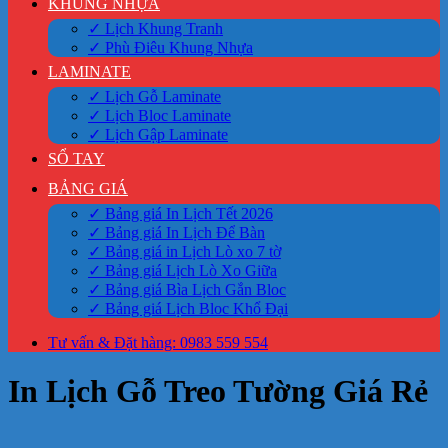
KHUNG NHỰA
✓ Lịch Khung Tranh
✓ Phù Điêu Khung Nhựa
LAMINATE
✓ Lịch Gỗ Laminate
✓ Lịch Bloc Laminate
✓ Lịch Gập Laminate
SỔ TAY
BẢNG GIÁ
✓ Bảng giá In Lịch Tết 2026
✓ Bảng giá In Lịch Để Bàn
✓ Bảng giá in Lịch Lò xo 7 tờ
✓ Bảng giá Lịch Lò Xo Giữa
✓ Bảng giá Bìa Lịch Gắn Bloc
✓ Bảng giá Lịch Bloc Khổ Đại
Tư vấn & Đặt hàng: 0983 559 554
In Lịch Gỗ Treo Tường Giá Rẻ