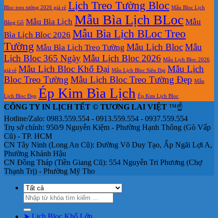
Lịch Treo Tường Bloc
Bloc treo tường 2026 giá rẻ
Mẫu Bloc Lịch
Mẫu Bìa Lịch BLoc
Mẫu Bìa Lịch
Mẫu
Bằng Gỗ
Mẫu Bìa Lịch BLoc Treo
Bìa Lịch Bloc 2026
Tường
Mẫu Lịch Bloc
Mẫu
Mẫu Bìa Lịch Treo Tường
Lịch Bloc 365 Ngày
Mẫu Lịch Bloc 2026
Mẫu Lịch Bloc 2026
Mẫu Lịch Bloc Khổ Đại
Mẫu Lịch
giá rẻ
Mẫu Lịch Bloc Siêu Đại
Bloc Treo Tường
Mẫu Lịch Bloc Treo Tường Đẹp
Mẫu
Ép Kim Bìa Lịch
Lịch Bloc Đẹp
Ép Kim Lịch Bloc
CÔNG TY IN LỊCH TẾT © TƯƠNG LAI VIỆT
™☝️
Hotline/Zalo: 0983.559.554 - 0913.559.554 - 0937.559.554
Trụ sở chính: 950/9 Nguyễn Kiệm - Phường Hạnh Thông (Gò Vấp
Cũ) - TP. HCM
CN Tây Ninh (Long An Cũ): Đường Võ Duy Tạo, Ấp Ngãi Lợi A,
Phường Khánh Hậu
CN Đồng Tháp (Tiền Giang Cũ): 554 Nguyễn Tri Phương (Chợ
Thạnh Trị) - Phường Mỹ Tho
Tìm
kiếm:
➤ Lịch Bloc Khổ Lớn