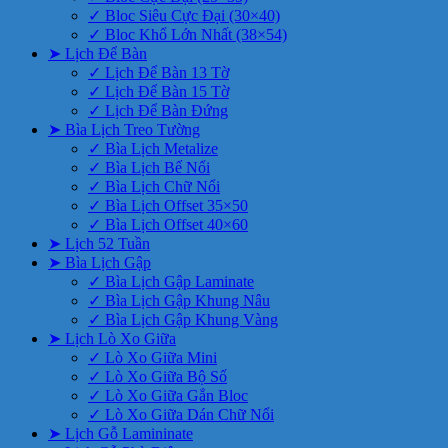
✓ Bloc Siêu Cực Đại (30×40)
✓ Bloc Khổ Lớn Nhất (38×54)
➤ Lịch Để Bàn
✓ Lịch Để Bàn 13 Tờ
✓ Lịch Để Bàn 15 Tờ
✓ Lịch Để Bàn Đứng
➤ Bìa Lịch Treo Tường
✓ Bìa Lịch Metalize
✓ Bìa Lịch Bế Nổi
✓ Bìa Lịch Chữ Nổi
✓ Bìa Lịch Offset 35×50
✓ Bìa Lịch Offset 40×60
➤ Lịch 52 Tuần
➤ Bìa Lịch Gập
✓ Bìa Lịch Gập Laminate
✓ Bìa Lịch Gập Khung Nâu
✓ Bìa Lịch Gập Khung Vàng
➤ Lịch Lò Xo Giữa
✓ Lò Xo Giữa Mini
✓ Lò Xo Giữa Bộ Số
✓ Lò Xo Giữa Gắn Bloc
✓ Lò Xo Giữa Dán Chữ Nổi
➤ Lịch Gỗ Lamininate